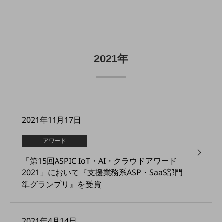
通信モジュール製品
衛星携帯電話
IOT完了済みメーカーブランド製品
料金
2021年
料金TOP
ドコモBiz データ無制限 ドコモ MAX ドコモ mini ドコモBiz かけ放題
ケータイプラン
2021年11月17日
5Gデータプラス
データプラス
アワード
IoT向け回線料金
「第15回ASPIC IoT・AI・クラウドアワード
2021」において『支援業務系ASP・SaaS部門
home5Gプラン
準グランプリ』を受賞
モバイルサービス
端末の一元管理
セキュリティ
2021年4月14日