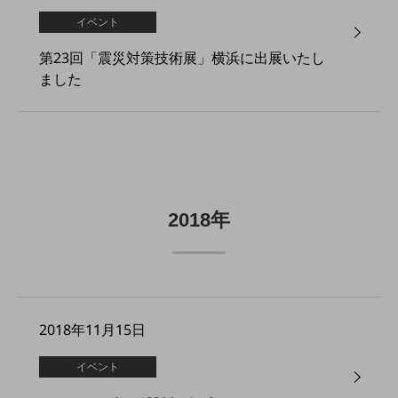
会社案内パンフレット
イベント
ニュースルーム
ニュースルームTOP
第23回「震災対策技術展」横浜に出展いたし
ました
ニュースリリース
地域からの発表
重要なお知らせ
お知らせ
社外からの評価実績
2018年
サステナビリティ
サステナビリティTOP
NTTドコモビジネスグループのサステナビリティ
サステナビリティ基本方針
2018年11月15日
サステナビリティレポート
イベント
ダイバーシティ
経営情報