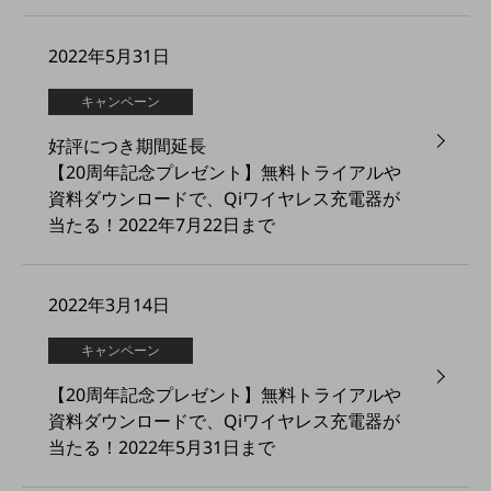
教育
モビリティ
2022年5月31日
製造・建設業
キャンペーン
小売業
好評につき期間延長
キーワードで探す
モバイルTOP
【20周年記念プレゼント】無料トライアルや
資料ダウンロードで、Qiワイヤレス充電器が
法人向けスマホ・携帯に関する、
当たる！2022年7月22日まで
おすすめの機種、料金やサービスをご紹介
製品
製品TOP
2022年3月14日
ビジネス向けスマートフォン
キャンペーン
タフネススマートフォン
【20周年記念プレゼント】無料トライアルや
データ通信製品
資料ダウンロードで、Qiワイヤレス充電器が
ドコモケータイ
当たる！2022年5月31日まで
5G対応ホームルーター