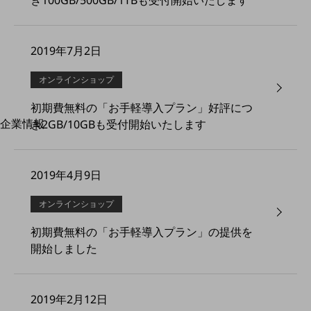
き100GB/500GB/1TBも受付開始いたします
はじめての方へ
サービス・商品を探す
新規会員登録/ログインはこちら
100回線以上のお問い合わせ・お見積りはこちら
2019年7月2日
オンラインショップ
初期費無料の「お手軽導入プラン」好評につ
企業情報
き2GB/10GBも受付開始いたします
別ウィンドウで開きます
企業情報TOP
会社案内
会社案内TOP
2019年4月9日
組織
オンラインショップ
沿革
初期費無料の「お手軽導入プラン」の提供を
社長からのご挨拶
開始しました
事業拠点
グループ会社
2019年2月12日