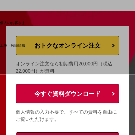
料金分析(ご利用料金管理サービス)
Web明細(My docomo)
個人のお客さま
NTTドコモ
OCNなど
おトクなオンライン注文
工事・故障情報
お客さまサポートサイト
SDPFナレッジセンター
オンライン注文なら初期費用20,000円（税込
22,000円）が無料！
NTTドコモ 通信障害情報
今すぐ資料ダウンロード
個人情報の入力不要で、すべての資料を自由に
ご覧いただけます。