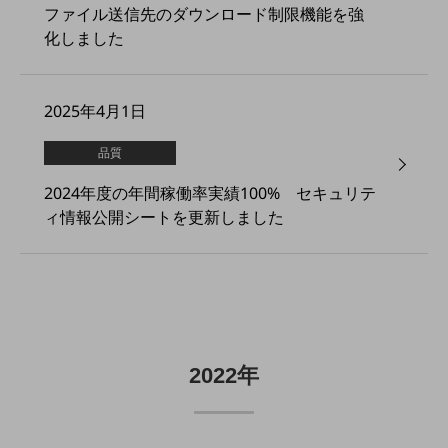
職場環境整備
ファイル送信先のダウンロード制限機能を強
化しました
地域共創・地方創生
セキュリティ対策
2025年4月1日
遠隔監視
品質
顧客体験（CX）改善
自動化・省電化
2024年度の年間稼働率実績100% セキュリテ
ィ情報公開シートを更新しました
人材不足解消
業種・業態で探す
業種・業態で探すTOP
自治体
一次産業
2022年
医療・介護
観光