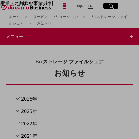
産業・地域DX/事業共創
日本語
English
メニュー
開く
サイト内検索
開く
JP
EN
OPEN HUB for Plural Futures
ホーム
サービス・ソリューション
Bizストレージ ファイ
自律・分散・協調型社会の実現を目指し、
ルシェア
お知らせ
「社会可能性」を探究・実装する事業共創エコシステムです。
フリーワードを入力して探す
OPEN HUB for Plural Futuresとは
メニュー
イベント/ウェビナー
記事コンテンツ
検索する
プレイヤー(カタリスト/パートナー企業)
事例
Smart World
Bizストレージ ファイルシェア
フリーワードでNTTドコモビジネスの
取り組みを検索
お知らせ
産業・地域DXプラットフォーマーとして
企業と地域が持続成長する社会を目指します
Smart City
Smart Education
Smart Healthcare
2026年
Smart Industry
Smart Mobility
2025年
Smart Worksite
生成AI(Generative AI)
2022年
地域の取り組み
地域社会を支える皆さまと地域課題の解決や
2021年