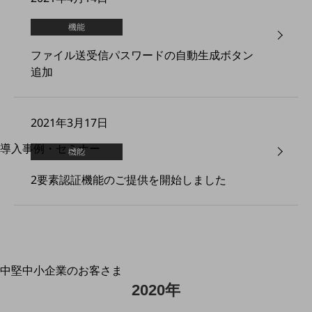
運用保守・故障紛失サポート
機能
回線・ネットワーク
ファイル送受信パスワードの自動生成ボタン
お手続き
追加
2021年3月17日
別ウィンドウで開きます
サービスをご利用中のお客さま
導入事例・セミナー
機能
導入事例TOP
2要素認証機能のご提供を開始しました
最新の導入事例や注目の導入事例をご紹介します
セミナー
開催・出展する各種セミナー、イベント情報をご紹介します
中堅中小企業のお客さま
別ウィンドウで開きます
NTTドコモビジネスウォッチ
2020年
ビジネスお役立ち情報