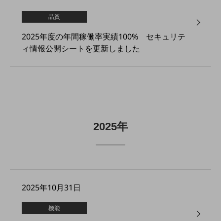
5G
品質
IoT
2025年度の年間稼働率実績100% セキュリテ
AI
ィ情報公開シートを更新しました
データ利活用
運用管理
業務支援・マーケティング
災害対策・BCP
課題・ニーズで探す
2025年
課題・ニーズで探すTOP
コミュニケーション・情報共有
マーケティング
2025年10月31日
業務効率化
災害対策
機能