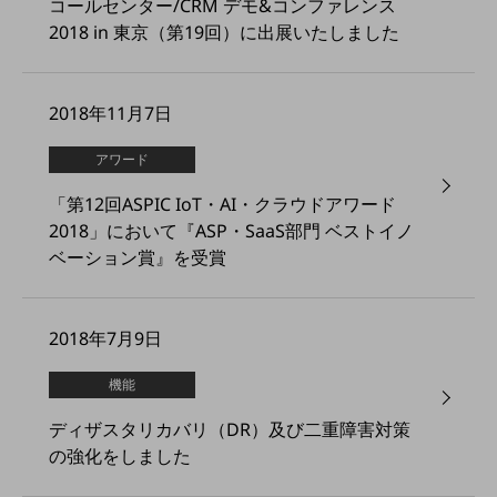
コールセンター/CRM デモ&コンファレンス
経営情報TOP
2018 in 東京（第19回）に出展いたしました
業績
決算公告
2018年11月7日
電子公告
アワード
基礎的電気通信役務損益明細表
「第12回ASPIC IoT・AI・クラウドアワード
採用情報
採用情報TOP
2018」において『ASP・SaaS部門 ベストイノ
ベーション賞』を受賞
新卒採用
経験者採用
2018年7月9日
障がい者採用
機能
人材育成制度
広告・協賛
ディザスタリカバリ（DR）及び二重障害対策
広告
の強化をしました
協賛
NTTドコモグループ