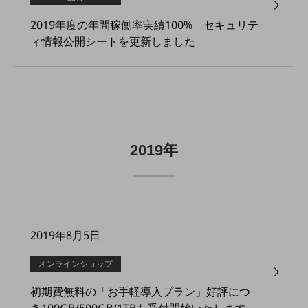
その他のお悩みはこちら
2019年度の年間稼働率実績100% セキュリテ
業界から見つける
ィ情報公開シートを更新しました
業界から見つけるTOP
製造業
小売・卸売業
運輸業
建設業
2019年
地域産業
その他の業界はこちら
ゲーム感覚で見つける
ビジネスお悩み診断
2019年8月5日
NTTドコモビジネス
オンラインショップ
オンラインショップ
モバイル・ICTサービスをオンラインで
相談・申し込みができるバーチャルショップ
初期費無料の「お手軽導入プラン」好評につ
法人向けモバイルトップ