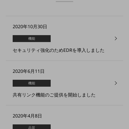
旬な話題やお役立ち資料などDXの課題を
解決するヒントをお届けする記事サイト
新着記事
お役立ち資料ダウンロード
2020年10月30日
トレンド記事特集
IT用語集
中堅中小企業向け
機能
サービス・ソリューション
セキュリティ強化のためEDRを導入しました
課題やニーズに合ったサービスをご紹介し、
中堅中小企業のビジネスをサポート！
お悩みから見つける
2020年6月11日
お悩みから見つけるTOP
ネットワーク
機能
モバイル・音声
共有リンク機能のご提供を開始しました
バックオフィス
リモート・ハイブリッドワーク
2020年4月8日
セキュリティ
品質