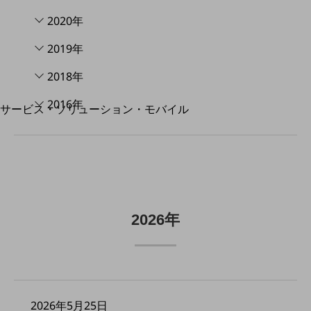
地域経済のさらなる活性化に取り組みます
自治体・地域社会との共創
2020年
LGPF(Local Government Platform)
2019年
別ウィンドウで開きます
2018年
2016年
サービス・ソリューション・モバイル
サービス・ソリューションTOP
DXに関する課題を解決する
サービス・ソリューションをご紹介
カテゴリーで探す
カテゴリーで探すTOP
ネットワーク・モバイル
2026年
クラウド・データセンター
電話・映像コミュニケーション
セキュリティ
2026年5月25日