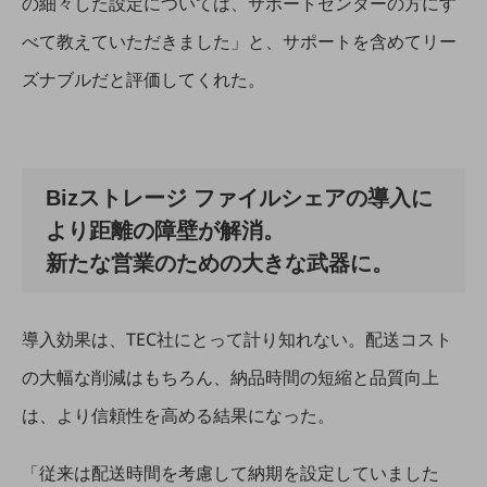
の細々した設定については、サポートセンターの方にす
会社案内パンフレット
ニュースルーム
べて教えていただきました」と、サポートを含めてリー
ニュースルームTOP
ズナブルだと評価してくれた。
ニュースリリース
地域からの発表
重要なお知らせ
Bizストレージ ファイルシェアの導入に
お知らせ
より距離の障壁が解消。
社外からの評価実績
新たな営業のための大きな武器に。
サステナビリティ
サステナビリティTOP
導入効果は、TEC社にとって計り知れない。配送コスト
NTTドコモビジネスグループのサステナビリティ
の大幅な削減はもちろん、納品時間の短縮と品質向上
サステナビリティ基本方針
は、より信頼性を高める結果になった。
サステナビリティレポート
ダイバーシティ
「従来は配送時間を考慮して納期を設定していました
経営情報