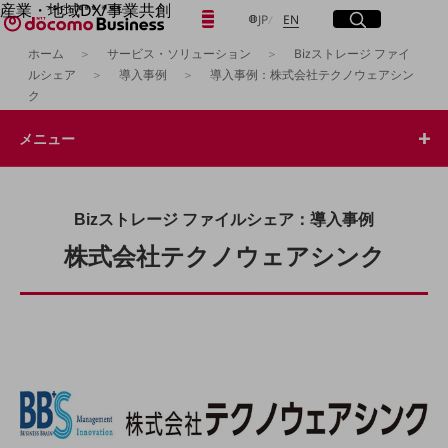
産業・地域DX/事業共創
日本語
English
メニュー
開く
サイト内検索
開く
JP
EN
OPEN HUB for Plural Futures
ホーム
サービス・ソリューション
Bizストレージ ファイ
自律・分散・協調型社会の実現を目指し、
ルシェア
導入事例
導入事例：株式会社テクノウェアシン
「社会可能性」を探究・実装する事業共創エコシステムです。
フリーワードを入力して探す
ク
OPEN HUB for Plural Futuresとは
イベント/ウェビナー
メニュー
記事コンテンツ
検索する
プレイヤー(カタリスト/パートナー企業)
事例
Smart World
フリーワードでNTTドコモビジネスの
Bizストレージ ファイルシェア：導入事例
取り組みを検索
産業・地域DXプラットフォーマーとして
企業と地域が持続成長する社会を目指します
株式会社テクノウェアシンク
Smart City
Smart Education
Smart Healthcare
Smart Industry
Smart Mobility
Smart Worksite
生成AI(Generative AI)
地域の取り組み
地域社会を支える皆さまと地域課題の解決や