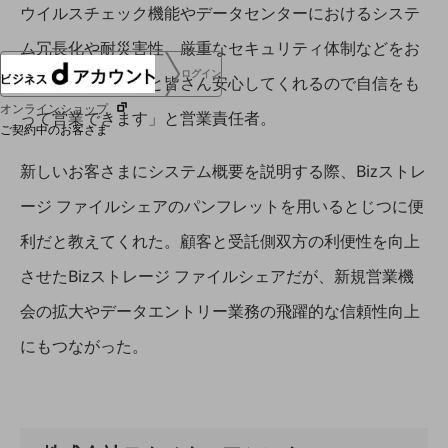
ウイルスチェック機能やデータセンターにおけるシステ
ム冗長化や耐災害性、厳重なセキュリティ体制などをお
ログイン
客さまに説明すると皆さん安心してくれるので自信をも
オンラインショップ
って営業できます」と営業責任者。
ご契約中のお客さま
新しいお客さまにシステム概要を説明する際、Bizストレ
サービス別サポート情報
ージ ファイルシェアのパンフレットを用いるとじつに便
利だと教えてくれた。顧客と受託側双方の利便性を向上
させたBizストレージ ファイルシェアだが、新規営業機
ご契約中サービスの一元管理
会の拡大やデータエントリー業務の飛躍的な信頼性向上
にもつながった。
Web明細(ビリングステーション)