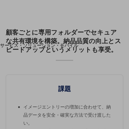
地域経済のさらなる活性化に取り組みます
自治体・地域社会との共創
LGPF(Local Government Platform)
別ウィンドウで開きます
顧客ごとに専用フォルダーでセキュア
な共有環境を構築。納品品質の向上とス
サービス・ソリューション・モバイル
ピードアップというメリットも享受。
サービス・ソリューションTOP
DXに関する課題を解決する
サービス・ソリューションをご紹介
カテゴリーで探す
カテゴリーで探すTOP
課題
ネットワーク・モバイル
クラウド・データセンター
イメージエントリーの増加に合わせて、納
電話・映像コミュニケーション
品データを安全・確実な方法で受け渡した
セキュリティ
い。