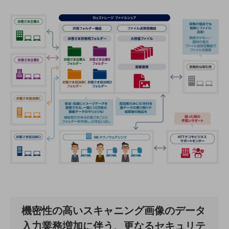
通信モジュール製品
衛星携帯電話
IOT完了済みメーカーブランド製品
料金
料金TOP
ドコモBiz データ無制限 ドコモ MAX ドコモ mini ドコモBiz かけ放題
ケータイプラン
5Gデータプラス
データプラス
IoT向け回線料金
home5Gプラン
モバイルサービス
端末の一元管理
機密性の高いスキャニング画像のデータ
セキュリティ
入力業務増加に伴う、更なるセキュリテ