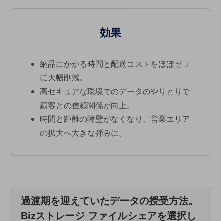
職場環境整備
地域共創・地方創生
効果
セキュリティ対策
遠隔監視
納品にかかる時間と配送コストをほぼゼロ
顧客体験（CX）改善
に大幅削減。
高セキュアな環境でのデータのやりとりで
自動化・省電化
顧客との信頼関係が向上。
人材不足解消
時間と距離の障壁がなくなり、営業エリア
業種・業態で探す
業種・業態で探すTOP
の拡大へ大きな弾みに。
自治体
一次産業
医療・介護
過渡期を迎えていたデータの授受方法。
観光
Bizストレージ ファイルシェアを選択し