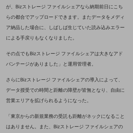
経営情報TOP
が、Bizストレージ ファイルシェアなら納期前日にこち
業績
らの都合でアップロードできます。またデータをメディ
ア納品した場合に、しばしば生じていた読み込みエラー
決算公告
による手戻りもなくなりました。
電子公告
基礎的電気通信役務損益明細表
その点でもBizストレージ ファイルシェアは大きなアド
採用情報
採用情報TOP
バンテージがありました」と運用管理者。
新卒採用
さらにBizストレージ ファイルシェアの導入によって、
経験者採用
データ授受での時間と距離の障壁が皆無となり、自由に
障がい者採用
営業エリアを拡げられるようになった。
人材育成制度
広告・協賛
「東京からの新規業務の受託も距離がネックになること
広告
はありません。また、Bizストレージ ファイルシェアの
協賛
NTTドコモグループ