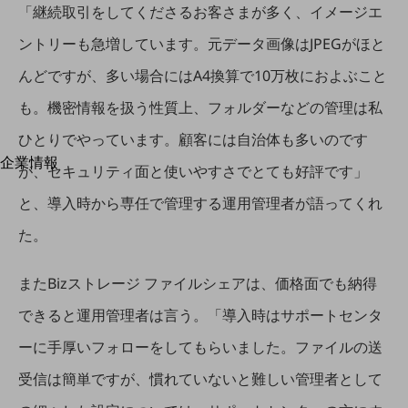
はじめての方へ
「継続取引をしてくださるお客さまが多く、イメージエ
サービス・商品を探す
新規会員登録/ログインはこちら
ントリーも急増しています。元データ画像はJPEGがほと
100回線以上のお問い合わせ・お見積りはこちら
んどですが、多い場合にはA4換算で10万枚におよぶこと
も。機密情報を扱う性質上、フォルダーなどの管理は私
ひとりでやっています。顧客には自治体も多いのです
企業情報
別ウィンドウで開きます
が、セキュリティ面と使いやすさでとても好評です」
企業情報TOP
会社案内
と、導入時から専任で管理する運用管理者が語ってくれ
会社案内TOP
た。
組織
またBizストレージ ファイルシェアは、価格面でも納得
沿革
できると運用管理者は言う。「導入時はサポートセンタ
社長からのご挨拶
ーに手厚いフォローをしてもらいました。ファイルの送
事業拠点
受信は簡単ですが、慣れていないと難しい管理者として
グループ会社