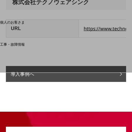
株式会社テクノウェアシンク
料金分析(ご利用料金管理サービス)
Web明細(My docomo)
個人のお客さま
NTTドコモ
https://www.technowa
URL
OCNなど
工事・故障情報
お客さまサポートサイト
SDPFナレッジセンター
NTTドコモ 通信障害情報
導入事例へ