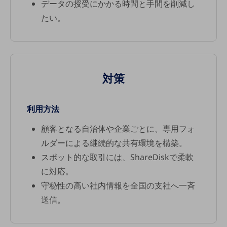
データの授受にかかる時間と手間を削減し
5G
たい。
IoT
AI
データ利活用
対策
運用管理
業務支援・マーケティング
利用方法
災害対策・BCP
課題・ニーズで探す
顧客となる自治体や企業ごとに、専用フォ
課題・ニーズで探すTOP
ルダーによる継続的な共有環境を構築。
コミュニケーション・情報共有
スポット的な取引には、ShareDiskで柔軟
に対応。
マーケティング
守秘性の高い社内情報を全国の支社へ一斉
業務効率化
送信。
災害対策