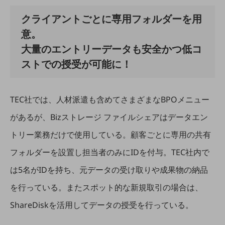
その他のお悩みはこちら
クライアントごとに専用フォルダーを用
業界から見つける
業界から見つけるTOP
意。
大量のエントリーデータも安全かつ低コ
製造業
ストでの授受が可能に！
小売・卸売業
運輸業
TEC社では、人材派遣も含めてさまざまなBPOメニュー
建設業
があるが、Bizストレージ ファイルシェアはデータエン
地域産業
トリー業務だけで使用している。顧客ごとに専用の共有
その他の業界はこちら
フォルダーを設置し担当者のみにIDを付与。TEC社内で
ゲーム感覚で見つける
ビジネスお悩み診断
は5名がIDを持ち、元データの受け取りや成果物の納品
NTTドコモビジネス
オンラインショップ
を行っている。またスポット的な新規取引の場合は、
モバイル・ICTサービスをオンラインで
ShareDiskを活用してデータの授受を行っている。
相談・申し込みができるバーチャルショップ
法人向けモバイルトップ