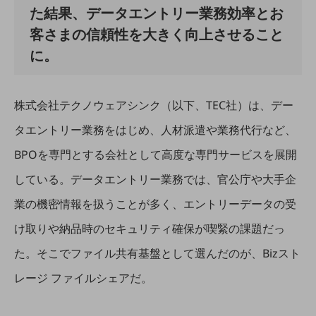
教育
た結果、データエントリー業務効率とお
モビリティ
客さまの信頼性を大きく向上させること
に。
製造・建設業
小売業
キーワードで探す
株式会社テクノウェアシンク（以下、TEC社）は、デー
モバイルTOP
タエントリー業務をはじめ、人材派遣や業務代行など、
法人向けスマホ・携帯に関する、
おすすめの機種、料金やサービスをご紹介
BPOを専門とする会社として高度な専門サービスを展開
製品
製品TOP
している。データエントリー業務では、官公庁や大手企
ビジネス向けスマートフォン
業の機密情報を扱うことが多く、エントリーデータの受
タフネススマートフォン
け取りや納品時のセキュリティ確保が喫緊の課題だっ
た。そこでファイル共有基盤として選んだのが、Bizスト
データ通信製品
レージ ファイルシェアだ。
ドコモケータイ
5G対応ホームルーター