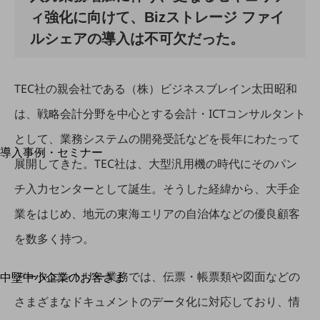
運用保守・故障紛失サポート
ィ強化に向けて、Bizストレージ ファイ
ルシェアの導入は不可欠だった。
回線・ネットワーク
お手続き
TEC社の親会社である（株）ビジネスブレイン太田昭和
は、戦略会計分野を中心とする会計・ICTコンサルタント
別ウィンドウで開きます
として、業務システムの開発受託などを長年にわたって
サービスをご利用中のお客さま
導入事例・セミナー
展開してきた。TEC社は、大型汎用機の時代にそのパン
導入事例TOP
チ入力センターとして誕生。そうした経緯から、大手企
最新の導入事例や注目の導入事例をご紹介します
セミナー
業をはじめ、地元の東海エリアの自治体などの優良顧客
開催・出展する各種セミナー、イベント情報をご紹介します
を数多く持つ。
データエントリー業務では、伝票・帳票類や図面などの
中堅中小企業のお客さま
別ウィンドウで開きます
NTTドコモビジネスウォッチ
さまざまなドキュメントのデータ化に対応しており、情
ビジネスお役立ち情報