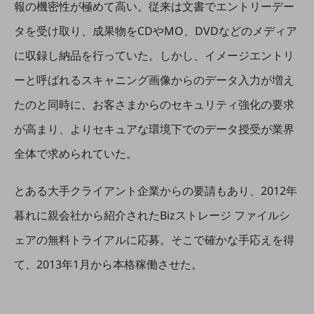
報の機密性が極めて高い。従来は文書でエントリーデー
旬な話題やお役立ち資料などDXの課題を
解決するヒントをお届けする記事サイト
タを受け取り、成果物をCDやMO、DVDなどのメディア
新着記事
お役立ち資料ダウンロード
に収録し納品を行っていた。しかし、イメージエントリ
トレンド記事特集
IT用語集
ーと呼ばれるスキャニング画像からのデータ入力が増え
中堅中小企業向け
たのと同時に、お客さまからのセキュリティ強化の要求
サービス・ソリューション
が高まり、よりセキュアな環境下でのデータ授受が業界
課題やニーズに合ったサービスをご紹介し、
中堅中小企業のビジネスをサポート！
全体で求められていた。
お悩みから見つける
お悩みから見つけるTOP
とある大手クライアント企業からの要請もあり、2012年
ネットワーク
暮れに親会社から紹介されたBizストレージ ファイルシ
モバイル・音声
ェアの無料トライアルに応募。そこで確かな手応えを得
バックオフィス
て、2013年1月から本格稼働させた。
リモート・ハイブリッドワーク
セキュリティ