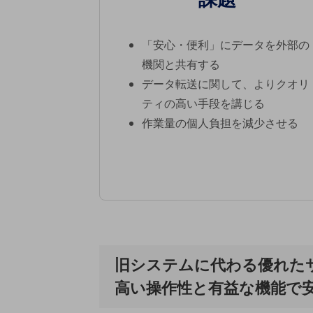
電話・映像コミュニケーション
「安心・便利」にデータを外部の
セキュリティ
機関と共有する
5G
データ転送に関して、よりクオリ
IoT
ティの高い手段を講じる
作業量の個人負担を減少させる
AI
データ利活用
運用管理
業務支援・マーケティング
災害対策・BCP
課題・ニーズで探す
課題・ニーズで探すTOP
旧システムに代わる優れた
コミュニケーション・情報共有
高い操作性と有益な機能で
マーケティング