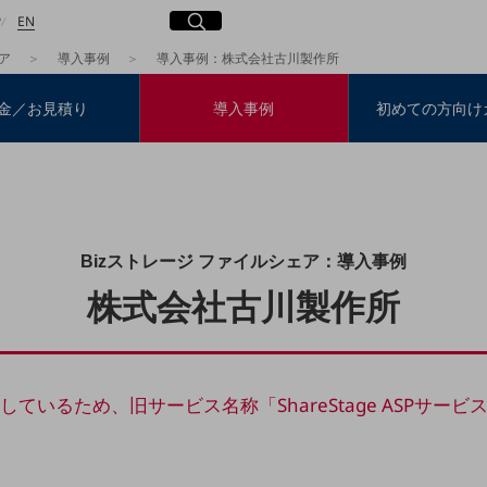
日本語
English
サイト内検索
開く
P
EN
ア
導入事例
導入事例：株式会社古川製作所
金／お見積り
導入事例
初めての方向け
検索する
Bizストレージ ファイルシェア：導入事例
株式会社古川製作所
ているため、旧サービス名称「ShareStage ASPサー