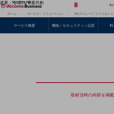
産業・地域DX/事業共創
メニュー
開く
J
OPEN HUB for Plural Futures
ホーム
サービス・ソリューション
Bizストレージ ファイルシェ
自律・分散・協調型社会の実現を目指し、
「社会可能性」を探究・実装する事業共創エコシステムです。
フリーワードを入力して探す
サービス概要
機能／セキュリティ／品質
料
OPEN HUB for Plural Futuresとは
イベント/ウェビナー
記事コンテンツ
プレイヤー(カタリスト/パートナー企業)
事例
Smart World
フリーワードでNTTドコモビジネスの
取り組みを検索
産業・地域DXプラットフォーマーとして
企業と地域が持続成長する社会を目指します
Smart City
Smart Education
Smart Healthcare
Smart Industry
Smart Mobility
Smart Worksite
取材当時の内容を掲載し
生成AI(Generative AI)
地域の取り組み
地域社会を支える皆さまと地域課題の解決や