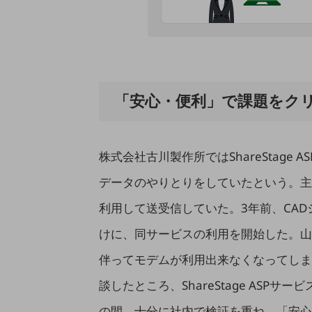
データ通信製品
ドコモケータイ
5G対応ホームルーター
通信モジュール製品
「安心・便利」で課題をク
衛星携帯電話
IOT完了済みメーカーブランド製品
料金
株式会社古川製作所ではShareStage
料金TOP
データのやりとりをしていたという。主に
ドコモBiz データ無制限 ドコモ MAX ドコモ mini ドコモBiz かけ放題
利用して送受信していた。3年前、CAD
ケータイプラン
けに、同サービスの利用を開始した。山
5Gデータプラス
伴ってモデムが利用出来なくなってしま
データプラス
談したところ、ShareStage ASP
IoT向け回線料金
の間、十分に社内で検証を重ね、「安心