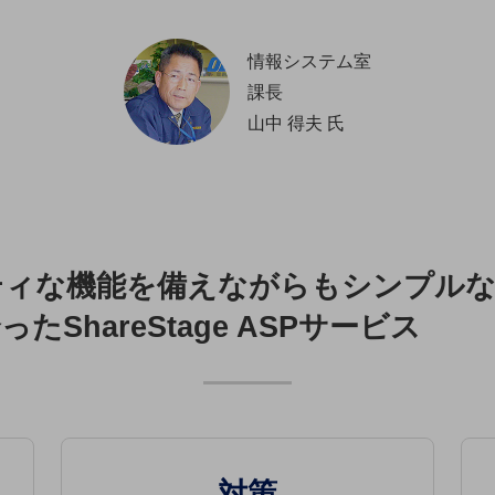
情報システム室
課長
山中 得夫 氏
ティな機能を備えながらもシンプルな
たShareStage ASPサービス
対策