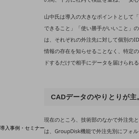
home5Gプラン
モバイルサービス
端末の一元管理
山中氏は導入の大きなポイントとして「
セキュリティ
できること」「使い勝手がいいこと」の3点を
運用保守・故障紛失サポート
は、それぞれの外注先に対して個別のI
回線・ネットワーク
情報の存在を知らせることなく、特定の
お手続き
ドするだけで相手にデータを届けられる
CADデータのやりとりが
現在のところ、技術部のなかで外注先とCA
別ウィンドウで開きます
サービスをご利用中のお客さま
導入事例・セミナー
は、GroupDisk機能で外注先別に
導入事例TOP