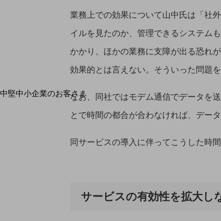
最新の導入事例や注目の導入事例をご紹介します
業務上での効果について山中氏は「社外
セミナー
イルを見たのか、管理できるシステムも
開催・出展する各種セミナー、イベント情報をご紹介します
かかり、ほかの業務に支障が出る恐れが
効果的とは言えない。そういった問題を解決
中堅中小企業のお客さま
なお、同社ではモデム通信でデータを送
NTTドコモビジネスウォッチ
とで時間の都合が合わなければ、データ
ビジネスお役立ち情報
旬な話題やお役立ち資料などDXの課題を
同サービスの導入に伴ってこうした時間
解決するヒントをお届けする記事サイト
新着記事
お役立ち資料ダウンロード
トレンド記事特集
IT用語集
中堅中小企業向け
サービスの有効性を拡大し
サービス・ソリューション
課題やニーズに合ったサービスをご紹介し、