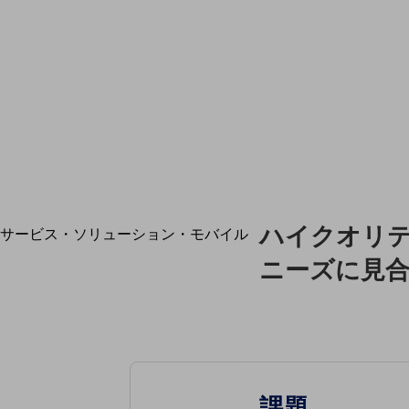
地域経済のさらなる活性化に取り組みます
自治体・地域社会との共創
LGPF(Local Government Platform)
別ウィンドウで開きます
ハイクオリ
サービス・ソリューション・モバイル
サービス・ソリューションTOP
ニーズに見合っ
DXに関する課題を解決する
サービス・ソリューションをご紹介
カテゴリーで探す
カテゴリーで探すTOP
ネットワーク・モバイル
課題
クラウド・データセンター