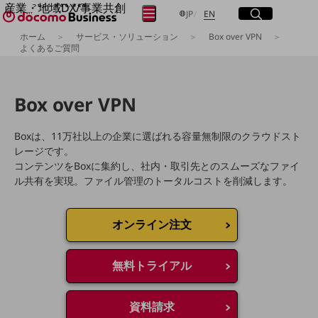
産業・地域DX/事業共創
サイト内検索
開く
日本語
English
メニュー
開く
JP
EN
OPEN HUB for Plural Futures
ホーム
サービス・ソリューション
Box over VPN
自律・分散・協調型社会の実現を目指し、
よくあるご質問
フリーワードを入力して探す
「社会可能性」を探究・実装する事業共創エコシステムです。
OPEN HUB for Plural Futuresとは
イベント/ウェビナー
Box over VPN
検索する
記事コンテンツ
プレイヤー(カタリスト/パートナー企業)
事例
Boxは、11万社以上の企業に選ばれる容量無制限のクラウドスト
Smart World
フリーワードでNTTドコモビジネスの
レージです。
取り組みを検索
コンテンツをBoxに集約し、社内・取引先とのスムーズなファイ
産業・地域DXプラットフォーマーとして
企業と地域が持続成長する社会を目指します
ル共有を実現。ファイル管理のトータルコストを削減します。
Smart City
Smart Education
Smart Healthcare
オンライン注文
Smart Industry
Smart Mobility
Smart Worksite
無料トライアル
生成AI(Generative AI)
地域の取り組み
資料請求
地域社会を支える皆さまと地域課題の解決や