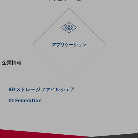
法人向けモバイルトップ
はじめての方へ
サービス・商品を探す
新規会員登録/ログインはこちら
100回線以上のお問い合わせ・お見積りはこちら
アプリケーション
別ウィンドウで開きます
企業情報
企業情報TOP
会社案内
会社案内TOP
Bizストレージファイルシェア
組織
ID Federation
沿革
社長からのご挨拶
事業拠点