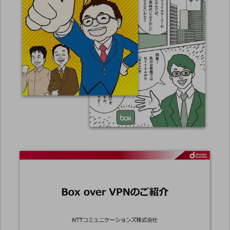
通信モジュール製品
衛星携帯電話
IOT完了済みメーカーブランド製品
料金
料金TOP
ドコモBiz データ無制限 ドコモ MAX ドコモ mini ドコモBiz かけ放題
ケータイプラン
5Gデータプラス
データプラス
IoT向け回線料金
home5Gプラン
モバイルサービス
端末の一元管理