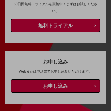
ビジネスお役立ち情報
60日間無料トライアルを実施中！まずはお試しくださ
旬な話題やお役立ち資料などDXの課題を
い。
解決するヒントをお届けする記事サイト
新着記事
お役立ち資料ダウンロード
無料トライアル
トレンド記事特集
IT用語集
中堅中小企業向け
サービス・ソリューション
課題やニーズに合ったサービスをご紹介し、
中堅中小企業のビジネスをサポート！
お申し込み
お悩みから見つける
お悩みから見つけるTOP
Webまたは申込書でお申し込みいただけます。
ネットワーク
お申し込み
モバイル・音声
バックオフィス
リモート・ハイブリッドワーク