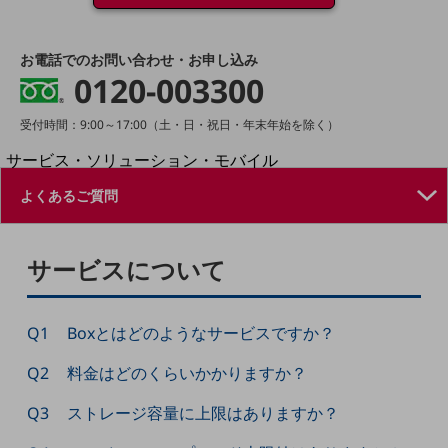
地域経済のさらなる活性化に取り組みます
自治体・地域社会との共創
LGPF(Local Government Platform)
お電話でのお問い合わせ・お申し込み
0120-003300
別ウィンドウで開きます
受付時間：9:00～17:00（土・日・祝日・年末年始を除く）
サービス・ソリューション・モバイル
サービス・ソリューションTOP
DXに関する課題を解決する
サービス・ソリューションをご紹介
カテゴリーで探す
サービスについて
カテゴリーで探すTOP
ネットワーク・モバイル
Q1
Boxとはどのようなサービスですか？
クラウド・データセンター
Q2
料金はどのくらいかかりますか？
電話・映像コミュニケーション
Q3
ストレージ容量に上限はありますか？
セキュリティ