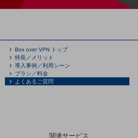
セキュリティ
その他のお悩みはこちら
業界から見つける
業界から見つけるTOP
製造業
Box over VPN トップ
小売・卸売業
特長／メリット
運輸業
導入事例／利用シーン
建設業
プラン／料金
よくあるご質問
地域産業
その他の業界はこちら
ゲーム感覚で見つける
ビジネスお悩み診断
NTTドコモビジネス
オンラインショップ
モバイル・ICTサービスをオンラインで
関連サービス
相談・申し込みができるバーチャルショップ