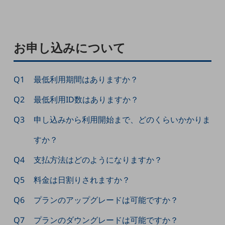
職場環境整備
地域共創・地方創生
お申し込みについて
セキュリティ対策
遠隔監視
Q1
最低利用期間はありますか？
顧客体験（CX）改善
Q2
最低利用ID数はありますか？
自動化・省電化
人材不足解消
Q3
申し込みから利用開始まで、どのくらいかかりま
業種・業態で探す
すか？
業種・業態で探すTOP
自治体
Q4
支払方法はどのようになりますか？
一次産業
Q5
料金は日割りされますか？
医療・介護
Q6
プランのアップグレードは可能ですか？
観光
Q7
プランのダウングレードは可能ですか？