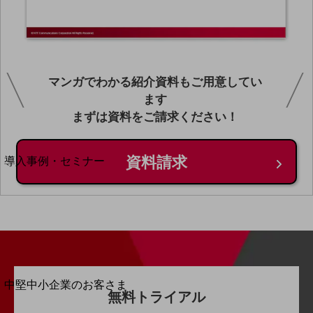
セキュリティ
運用保守・故障紛失サポート
回線・ネットワーク
お手続き
マンガでわかる紹介資料もご用意してい
ます
まずは資料をご請求ください！
別ウィンドウで開きます
サービスをご利用中のお客さま
導入事例・セミナー
資料請求
導入事例TOP
最新の導入事例や注目の導入事例をご紹介します
セミナー
開催・出展する各種セミナー、イベント情報をご紹介します
別ウィンドウで開きます
中堅中小企業のお客さま
無料トライアル
NTTドコモビジネスウォッチ