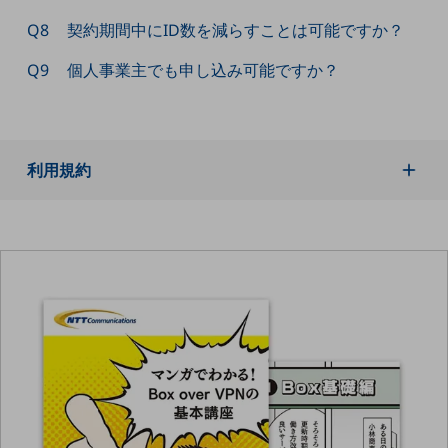
教育
Q8
契約期間中にID数を減らすことは可能ですか？
モビリティ
Q9
個人事業主でも申し込み可能ですか？
製造・建設業
小売業
キーワードで探す
モバイルTOP
利用規約
法人向けスマホ・携帯に関する、
おすすめの機種、料金やサービスをご紹介
製品
製品TOP
ビジネス向けスマートフォン
タフネススマートフォン
データ通信製品
ドコモケータイ
5G対応ホームルーター