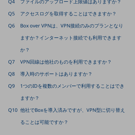
Q4
ファイルのアップロード上限値はありますか？
5G
Q5
アクセスログを取得することはできますか？
IoT
Q6
Box over VPNは、VPN接続のみのプランとなり
AI
ますか？インターネット接続でも利用できます
データ利活用
運用管理
か？
業務支援・マーケティング
Q7
VPN回線は他社のものを利用できますか？
災害対策・BCP
Q8
導入時のサポートはありますか？
課題・ニーズで探す
課題・ニーズで探すTOP
Q9
1つのIDを複数のメンバーで利用することはでき
コミュニケーション・情報共有
ますか？
マーケティング
Q10
他社でBoxを導入済みですが、VPN型に切り替え
業務効率化
ることは可能ですか？
災害対策