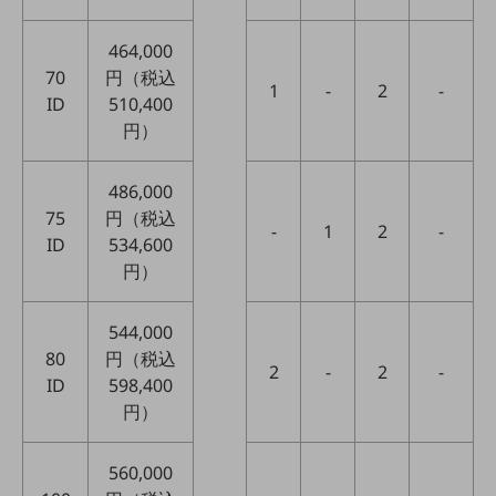
ビジネスお役立ち情報
旬な話題やお役立ち資料などDXの課題を
464,000
解決するヒントをお届けする記事サイト
70
円（税込
新着記事
1
-
2
-
ID
510,400
お役立ち資料ダウンロード
トレンド記事特集
円）
IT用語集
中堅中小企業向け
486,000
サービス・ソリューション
75
円（税込
-
1
2
-
課題やニーズに合ったサービスをご紹介し、
ID
534,600
中堅中小企業のビジネスをサポート！
円）
お悩みから見つける
お悩みから見つけるTOP
544,000
ネットワーク
80
円（税込
2
-
2
-
モバイル・音声
ID
598,400
円）
バックオフィス
リモート・ハイブリッドワーク
560,000