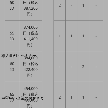
セキュリティ
50
円（税込
2
-
1
-
ID
387,200
運用保守・故障紛失サポート
円）
回線・ネットワーク
お手続き
374,000
55
円（税込
1
1
1
-
ID
411,400
円）
別ウィンドウで開きます
サービスをご利用中のお客さま
導入事例・セミナー
384,000
導入事例TOP
60
円（税込
-
-
2
-
ID
422,400
最新の導入事例や注目の導入事例をご紹介します
セミナー
円）
開催・出展する各種セミナー、イベント情報をご紹介します
454,000
65
円（税込
別ウィンドウで開きます
2
1
1
-
中堅中小企業のお客さま
ID
499,400
NTTドコモビジネスウォッチ
円）