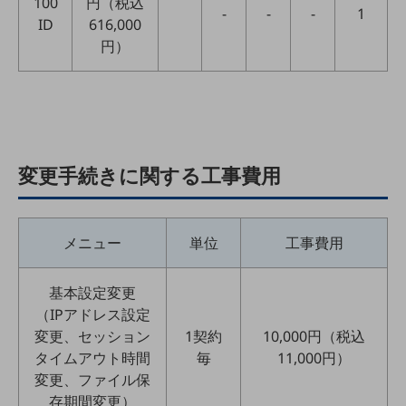
100
円（税込
セキュリティ
-
-
-
1
ID
616,000
その他のお悩みはこちら
円）
業界から見つける
業界から見つけるTOP
製造業
小売・卸売業
変更手続きに関する工事費用
運輸業
建設業
メニュー
単位
工事費用
地域産業
その他の業界はこちら
基本設定変更
ゲーム感覚で見つける
（IPアドレス設定
ビジネスお悩み診断
NTTドコモビジネス
変更、セッション
1契約
10,000円（税込
オンラインショップ
タイムアウト時間
毎
11,000円）
変更、ファイル保
モバイル・ICTサービスをオンラインで
存期間変更）
相談・申し込みができるバーチャルショップ