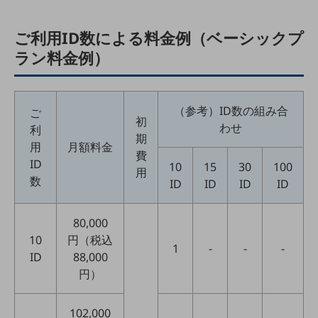
職場環境整備
ご利用ID数による料金例（ベーシックプ
地域共創・地方創生
ラン料金例）
セキュリティ対策
遠隔監視
（参考）ID数の組み合
ご
顧客体験（CX）改善
初
わせ
利
期
自動化・省電化
用
月額料金
費
ID
10
15
30
100
人材不足解消
用
数
業種・業態で探す
ID
ID
ID
ID
業種・業態で探すTOP
80,000
自治体
10
円（税込
1
-
-
-
一次産業
ID
88,000
円）
医療・介護
観光
102,000