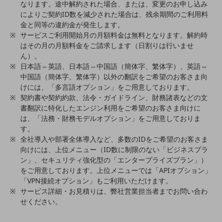
なります。途中解約された場合、または、変更のお申し込み
5G
によりご契約ID数を減少された場合は、残余期間のご利用料
金と同等の違約金が発生します。
IoT
サービスご利用開始月の月額料金は無料となります。解約時
AI
はその月の月額料金をご請求します（日割りは行いませ
ん）。
データ利活用
日本語⇔英語、日本語⇔中国語（簡体字、繁体字）、英語⇔
中国語（簡体字、繁体字）以外の翻訳をご希望のお客さま向
運用管理
けには、「多言語オプション」をご用意しております。
契約書や契約約款、法令・ガイドライン、財務諸表などの文
業務支援・マーケティング
書翻訳に特化したエンジン利用をご希望のお客さま向けに
災害対策・BCP
は、「法務・財務モデルオプション」をご用意しておりま
課題・ニーズで探す
す。
課題・ニーズで探すTOP
全社導入や部署全体導入など、多数のIDをご希望のお客さま
向けには、上位メニュー（ID数に制限のない「ビジネスプラ
コミュニケーション・情報共有
ン」、セキュリティ強化型の「エンタープライズプラン」）
をご用意しております。上位メニューでは「APIオプション」
マーケティング
「VPN接続オプション」もご利用いただけます。
サービス詳細・お見積りは、弊社営業担当者までお問い合わ
業務効率化
せください。
災害対策