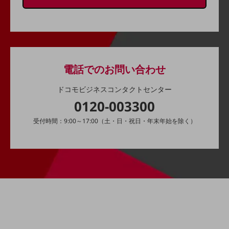
ダイバーシティ
経営情報
経営情報TOP
業績
決算公告
電話でのお問い合わせ
電子公告
ドコモビジネスコンタクトセンター
基礎的電気通信役務損益明細表
0120-003300
採用情報
受付時間：9:00～17:00（土・日・祝日・年末年始を除く）
採用情報TOP
新卒採用
経験者採用
障がい者採用
人材育成制度
広告・協賛
広告