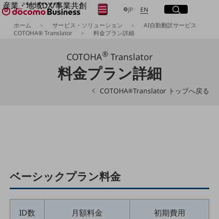
産業・地域DX/事業共創
サイト内検索
開く
日本語
English
メニュー
開く
JP
EN
OPEN HUB for Plural Futures
ホーム
サービス・ソリューション
AI自動翻訳サービス
自律・分散・協調型社会の実現を目指し、
COTOHA® Translator
料金プラン詳細
フリーワードを入力して探す
「社会可能性」を探究・実装する事業共創エコシステムです。
OPEN HUB for Plural Futuresとは
®
COTOHA
Translator
イベント/ウェビナー
料金プラン詳細
検索する
記事コンテンツ
プレイヤー(カタリスト/パートナー企業)
事例
COTOHA
Translator トップへ戻る
®
Smart World
フリーワードでNTTドコモビジネスの
取り組みを検索
産業・地域DXプラットフォーマーとして
企業と地域が持続成長する社会を目指します
Smart City
Smart Education
Smart Healthcare
Smart Industry
Smart Mobility
ベーシックプラン料金
Smart Worksite
生成AI(Generative AI)
地域の取り組み
ID数
月額料金
初期費用
地域社会を支える皆さまと地域課題の解決や