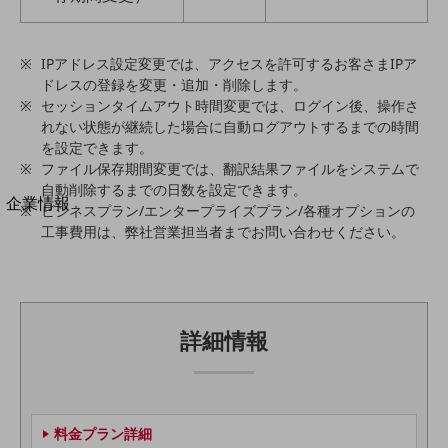
法人向けモバイルトップ
はじめての方へ
サービス・商品を探す
IPアドレス設定変更では、アクセスを許可するお客さまIPア
新規会員登録/ログインはこちら
ドレスの登録を変更・追加・削除します。
100回線以上のお問い合わせ・お見積りはこちら
セッションタイムアウト時間変更では、ログイン後、操作さ
れない状態が継続した場合に自動ログアウトするまでの時間
を設定できます。
ファイル保存期間変更では、翻訳結果ファイルをシステムで
自動削除するまでの日数を設定できます。
別ウィンドウで開きます
企業情報
ビジネスプラン/エンタープライズプラン/各種オプションの
企業情報TOP
工事費用は、弊社営業担当者までお問い合わせください。
会社案内
会社案内TOP
組織
詳細情報
沿革
社長からのご挨拶
事業拠点
料金プラン詳細