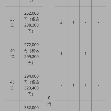
通信モジュール製品
262,000
衛星携帯電話
35
円（税込
2
1
-
-
ID
288,200
IOT完了済みメーカーブランド製品
円）
料金
料金TOP
272,000
ドコモBiz データ無制限 ドコモ MAX ドコモ mini ドコモBiz かけ放題
40
円（税込
1
-
1
-
ケータイプラン
ID
299,200
円）
5Gデータプラス
データプラス
294,000
45
円（税込
IoT向け回線料金
-
1
1
-
ID
323,400
home5Gプラン
円）
モバイルサービス
0
端末の一元管理
円
352,000