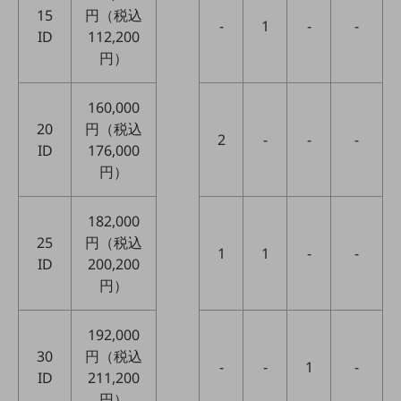
教育
15
円（税込
-
1
-
-
ID
112,200
モビリティ
円）
製造・建設業
160,000
小売業
20
円（税込
キーワードで探す
2
-
-
-
モバイルTOP
ID
176,000
円）
法人向けスマホ・携帯に関する、
おすすめの機種、料金やサービスをご紹介
製品
182,000
製品TOP
25
円（税込
1
1
-
-
ID
200,200
ビジネス向けスマートフォン
円）
タフネススマートフォン
データ通信製品
192,000
30
円（税込
ドコモケータイ
-
-
1
-
ID
211,200
円）
5G対応ホームルーター