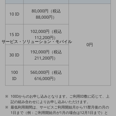
地域経済のさらなる活性化に取り組みます
自治体・地域社会との共創
80,000円（税込
LGPF(Local Government Platform)
10 ID
88,000円）
別ウィンドウで開きます
102,000円（税込
15 ID
112,200円）
サービス・ソリューション・モバイル
0円
サービス・ソリューションTOP
192,000円（税込
30 ID
DXに関する課題を解決する
211,200円）
サービス・ソリューションをご紹介
カテゴリーで探す
カテゴリーで探すTOP
100
560,000円（税込
ID
616,000円）
ネットワーク・モバイル
クラウド・データセンター
10IDからのお申し込みとなります。ご利用ID数に応じて、上
電話・映像コミュニケーション
記の組み合わせによりお申し込みいただけます。
最低利用期間は、サービスご利用開始月から11暦月後の月の
セキュリティ
1日まで（例：ご利用開始月が1月の場合は12月1日まで）と