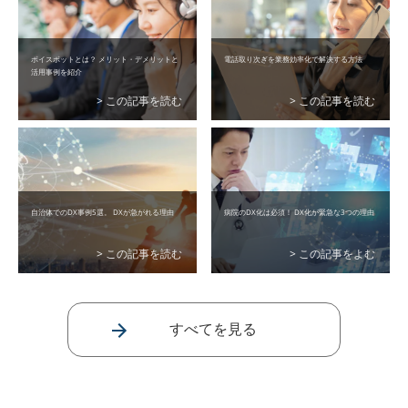
ボイスボットとは？ メリット・デメリットと
電話取り次ぎを業務効率化で解決する方法
活用事例を紹介
> この記事を読む
> この記事を読む
自治体でのDX事例5選。 DXが急がれる理由
病院のDX化は必須！ DX化が緊急な3つの理由
> この記事を読む
> この記事をよむ
すべてを見る