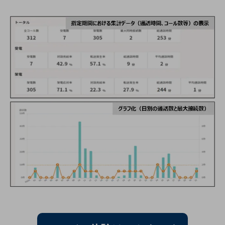
職場環境整備
地域共創・地方創生
セキュリティ対策
遠隔監視
顧客体験（CX）改善
自動化・省電化
人材不足解消
業種・業態で探す
業種・業態で探すTOP
自治体
一次産業
医療・介護
観光