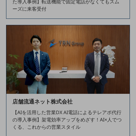
た導入事例】転送機能で固定電話がなくてもスム
グループ会社
ーズに来客受付
会社案内パンフレット
ニュースルーム
ニュースルームTOP
ニュースリリース
地域からの発表
重要なお知らせ
お知らせ
社外からの評価実績
サステナビリティ
サステナビリティTOP
店舗流通ネット株式会社
NTTドコモビジネスグループのサステナビリティ
【AIを活用した営業DX AI電話によるテレアポ代行
サステナビリティ基本方針
の導入事例】架電効率アップをめざす！AI×人でつ
くる、これからの営業スタイル
サステナビリティレポート