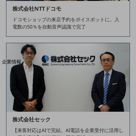
法人向けモバイルトップ
株式会社NTTドコモ
はじめての方へ
サービス・商品を探す
ドコモショップの来店予約をボイスボットに。入
新規会員登録/ログインはこちら
電数の50％を自動音声認識で完了
100回線以上のお問い合わせ・お見積りはこちら
別ウィンドウで開きます
企業情報
企業情報TOP
会社案内
会社案内TOP
組織
沿革
社長からのご挨拶
株式会社セック
事業拠点
【来客対応はAIで完結。AI電話を企業受付に活用し