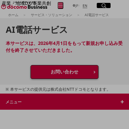
産業・地域DX/事業共創
サイト内検索
開く
日本語
English
メニュー
開く
JP
EN
OPEN HUB for Plural Futures
ホーム
サービス・ソリューション
AI電話サービス
自律・分散・協調型社会の実現を目指し、
フリーワードを入力して探す
「社会可能性」を探究・実装する事業共創エコシステムです。
AI電話サービス
OPEN HUB for Plural Futuresとは
イベント/ウェビナー
検索する
記事コンテンツ
本サービスは、2026年4月1日をもって新規お申し込み受
プレイヤー(カタリスト/パートナー企業)
付を終了させていただきました。
事例
Smart World
フリーワードでNTTドコモビジネスの
取り組みを検索
産業・地域DXプラットフォーマーとして
お問い合わせ
企業と地域が持続成長する社会を目指します
Smart City
Smart Education
Smart Healthcare
本サービスの提供元は株式会社NTTドコモとなります。
Smart Industry
Smart Mobility
メニュー
Smart Worksite
生成AI(Generative AI)
地域の取り組み
地域社会を支える皆さまと地域課題の解決や