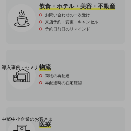
セキュリティ
飲食・ホテル・美容・不動産
運用保守・故障紛失サポート
お問い合わせの一次受け
来店予約・変更・キャンセル
回線・ネットワーク
お手続き
予約日前日のリマインド
別ウィンドウで開きます
サービスをご利用中のお客さま
物流
導入事例・セミナー
導入事例TOP
荷物の再配達
再配達時の在宅確認
最新の導入事例や注目の導入事例をご紹介します
セミナー
開催・出展する各種セミナー、イベント情報をご紹介します
別ウィンドウで開きます
中堅中小企業のお客さま
医療
NTTドコモビジネスウォッチ