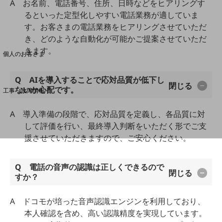
A お名前、電話番号、住所、日時などをヒアリングす
るといった定型化しやすい電話業務が適していま
す。お客さまの電話業務をヒアリングさせていただ
料金分析(ご利用料金管理サービス)
き、どのような自動化が可能かご提案させていただ
Web明細(My docomo)
きます。
個人のお客さま
NTTドコモ
Q AIを導入することで応対品質が低下し
OCNなど
閉じる
ないか心配です。
工事・故障情報
お客さまサポートサイト
A 導入準備の段階で、応対品質を定義し、各品質に対
SDPFナレッジセンター
して評価を行い、最終導入判断をいただく形でご支
NTTドコモ 通信障害情報
援させていただきますので、ご安心ください。
Q 電話の音声の認識は正しくできるので
閉じる
すか？
A ドコモが培った音声認識エンジンを利用しており、
本人確認を含め、高い認識精度を実現しています。