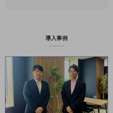
セキュリティ
その他のお悩みはこちら
業界から見つける
業界から見つけるTOP
製造業
導入事例
小売・卸売業
運輸業
建設業
地域産業
その他の業界はこちら
ゲーム感覚で見つける
ビジネスお悩み診断
NTTドコモビジネス
オンラインショップ
モバイル・ICTサービスをオンラインで
相談・申し込みができるバーチャルショップ