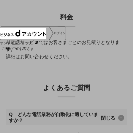
協賛
NTTドコモグループ
料金
ログイン
AI電話サービスではお客さまごとのお見積りとなりま
オンラインショップ
ご契約中のお客さま
す。
詳細はお問い合わせください。
サービス別サポート情報
よくあるご質問
ご契約中サービスの一元管理
Q どんな電話業務が自動化に適していま
閉じる
すか？
Web明細(ビリングステーション)