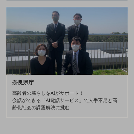
ダイバーシティ
経営情報
経営情報TOP
業績
決算公告
電子公告
基礎的電気通信役務損益明細表
採用情報
採用情報TOP
奈良県庁
新卒採用
高齢者の暮らしをAIがサポート！
経験者採用
会話ができる「AI電話サービス」で人手不足と高
障がい者採用
齢化社会の課題解決に挑む
人材育成制度
広告・協賛
広告