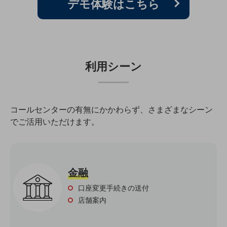
デモ体験はこちら
教育
モビリティ
製造・建設業
利用シーン
小売業
キーワードで探す
モバイルTOP
法人向けスマホ・携帯に関する、
コールセンターの有無にかかわらず、さまざまなシーン
おすすめの機種、料金やサービスをご紹介
でご活用いただけます。
製品
製品TOP
ビジネス向けスマートフォン
タフネススマートフォン
金融
口座変更手続きの送付
データ通信製品
店舗案内
ドコモケータイ
5G対応ホームルーター