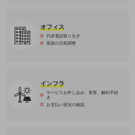
通信モジュール製品
衛星携帯電話
オフィス
IOT完了済みメーカーブランド製品
代表電話取り次ぎ
料金
面接の日程調整
料金TOP
ドコモBiz データ無制限 ドコモ MAX ドコモ mini ドコモBiz かけ放題
ケータイプラン
5Gデータプラス
インフラ
データプラス
サービスお申し込み、変更、解約手続
き
IoT向け回線料金
お支払い状況の確認
home5Gプラン
モバイルサービス
端末の一元管理