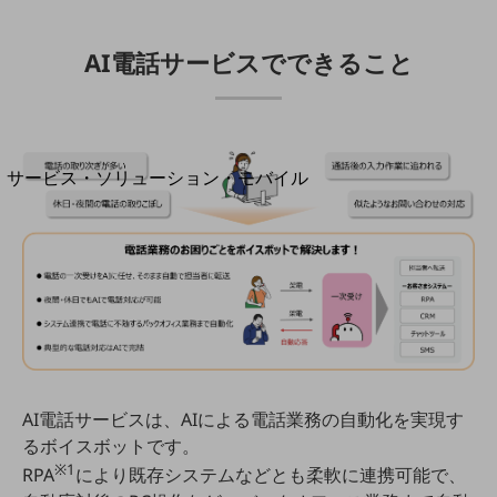
地域経済のさらなる活性化に取り組みます
自治体・地域社会との共創
LGPF(Local Government Platform)
AI電話サービスでできること
別ウィンドウで開きます
サービス・ソリューション・モバイル
サービス・ソリューションTOP
DXに関する課題を解決する
サービス・ソリューションをご紹介
カテゴリーで探す
カテゴリーで探すTOP
ネットワーク・モバイル
クラウド・データセンター
AI電話サービスは、AIによる電話業務の自動化を実現す
電話・映像コミュニケーション
るボイスボットです。
※1
セキュリティ
RPA
により既存システムなどとも柔軟に連携可能で、