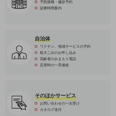
ビジネスお役立ち情報
予防接種・健診予約
診療時間案内
旬な話題やお役立ち資料などDXの課題を
解決するヒントをお届けする記事サイト
新着記事
お役立ち資料ダウンロード
トレンド記事特集
IT用語集
自治体
中堅中小企業向け
サービス・ソリューション
ワクチン、地域サービスの予約
粗大ごみのお申し込み
課題やニーズに合ったサービスをご紹介し、
高齢者のみまもり電話
中堅中小企業のビジネスをサポート！
災害時の一斉連絡
お悩みから見つける
お悩みから見つけるTOP
ネットワーク
モバイル・音声
そのほかサービス
バックオフィス
お問い合わせの一次受け
リモート・ハイブリッドワーク
カタログ送付