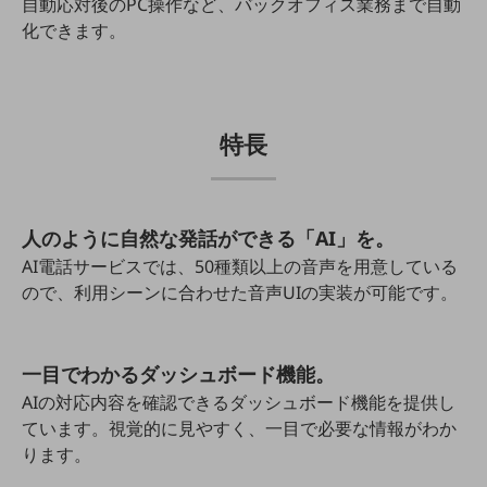
自動応対後のPC操作など、バックオフィス業務まで自動
5G
化できます。
IoT
AI
データ利活用
特長
運用管理
業務支援・マーケティング
人のように自然な発話ができる「AI」を。
災害対策・BCP
AI電話サービスでは、50種類以上の音声を用意している
課題・ニーズで探す
ので、利用シーンに合わせた音声UIの実装が可能です。
課題・ニーズで探すTOP
コミュニケーション・情報共有
一目でわかるダッシュボード機能。
マーケティング
AIの対応内容を確認できるダッシュボード機能を提供し
業務効率化
ています。視覚的に見やすく、一目で必要な情報がわか
ります。
災害対策