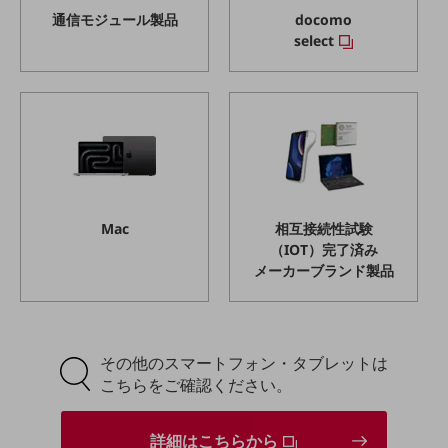
教育
通信モジュール製品
docomo
select
モビリティ
製造・建設業
小売業
キーワードで探す
モバイルTOP
法人向けスマホ・携帯に関する、
おすすめの機種、料金やサービスをご紹介
製品
Mac
相互接続性試験
製品TOP
（IOT）完了済み
メーカーブランド製品
ビジネス向けスマートフォン
タフネススマートフォン
データ通信製品
その他のスマートフォン・タブレットは
こちらをご確認ください。
ドコモケータイ
5G対応ホームルーター
詳細はこちらから