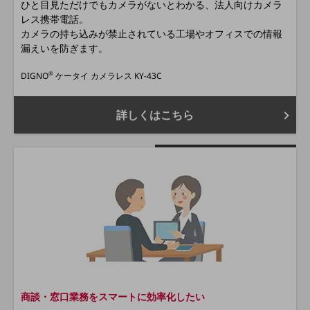
ひと目見ただけでもカメラがないとわかる、法人向けカメラ
旬な話題やお役立ち資料などDXの課題を
レス携帯電話。
解決するヒントをお届けする記事サイト
カメラの持ち込みが禁止されている工場やオフィスでの情報
新着記事
漏えいを防ぎます。
お役立ち資料ダウンロード
トレンド記事特集
®
DIGNO
ケータイ カメラレス KY-43C
IT用語集
中堅中小企業向け
サービス・ソリューション
詳しくはこちら
課題やニーズに合ったサービスをご紹介し、
中堅中小企業のビジネスをサポート！
お悩みから見つける
お悩みから見つけるTOP
ネットワーク
モバイル・音声
バックオフィス
リモート・ハイブリッドワーク
商談・窓口業務をスマートに効率化したい
セキュリティ