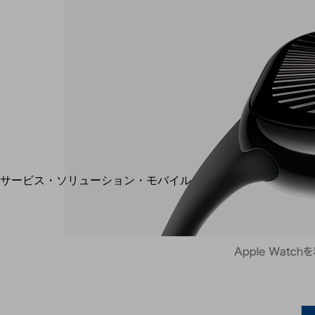
地域経済のさらなる活性化に取り組みます
自治体・地域社会との共創
LGPF(Local Government Platform)
別ウィンドウで開きます
サービス・ソリューション・モバイル
サービス・ソリューションTOP
DXに関する課題を解決する
サービス・ソリューションをご紹介
カテゴリーで探す
カテゴリーで探すTOP
ネットワーク・モバイル
クラウド・データセンター