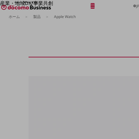
産業・地域DX/事業共創
メニュー
開く
J
OPEN HUB for Plural Futures
ホーム
製品
Apple Watch
自律・分散・協調型社会の実現を目指し、
「社会可能性」を探究・実装する事業共創エコシステムです。
フリーワードを入力して探す
OPEN HUB for Plural Futuresとは
イベント/ウェビナー
記事コンテンツ
プレイヤー(カタリスト/パートナー企業)
事例
Smart World
フリーワードでNTTドコモビジネスの
取り組みを検索
産業・地域DXプラットフォーマーとして
企業と地域が持続成長する社会を目指します
Smart City
Smart Education
Smart Healthcare
Smart Industry
Smart Mobility
Smart Worksite
生成AI(Generative AI)
地域の取り組み
地域社会を支える皆さまと地域課題の解決や