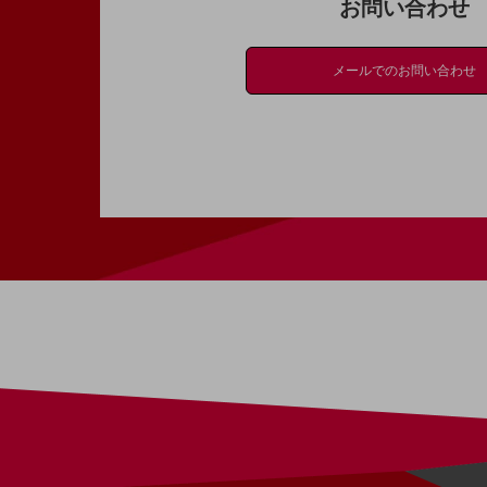
お問い合わせ
医療・介護
観光
メールでのお問い合わせ
教育
モビリティ
製造・建設業
小売業
キーワードで探す
モバイルTOP
法人向けスマホ・携帯に関する、
おすすめの機種、料金やサービスをご紹介
製品
製品TOP
ビジネス向けスマートフォン
タフネススマートフォン