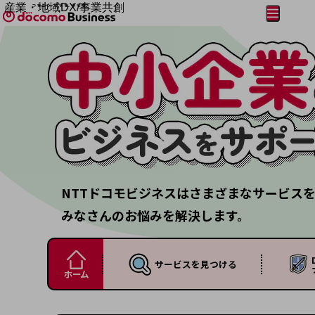
産業・地域DX/事業共創
メニュー
開く
OPEN HUB for Plural Futures
自律・分散・協調型社会の実現を目指し、
フリーワードを入力して探す
「社会可能性」を探究・実装する事業共創エコシステムです。
OPEN HUB for Plural Futuresとは
イベント/ウェビナー
記事コンテンツ
プレイヤー(カタリスト/パートナー企業)
事例
Smart World
フリーワードでNTTドコモビジネスの
取り組みを検索
産業・地域DXプラットフォーマーとして
企業と地域が持続成長する社会を目指します
NTTドコモビジネスはさまざまなサービス
Smart City
Smart Education
みなさんのお悩みを解決します。
Smart Healthcare
Smart Industry
Smart Mobility
Smart Worksite
サービスを
見つける
生成AI(Generative AI)
ホーム
地域の取り組み
地域社会を支える皆さまと地域課題の解決や