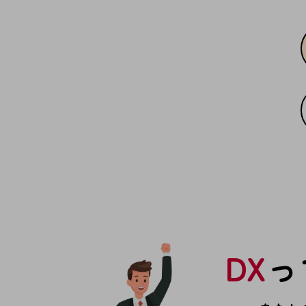
一次産業
医療・介護
観光
教育
モビリティ
製造・建設業
小売業
キーワードで探す
モバイルTOP
法人向けスマホ・携帯に関する、
おすすめの機種、料金やサービスをご紹介
製品
製品TOP
DX
っ
ビジネス向けスマートフォン
タフネススマートフォン