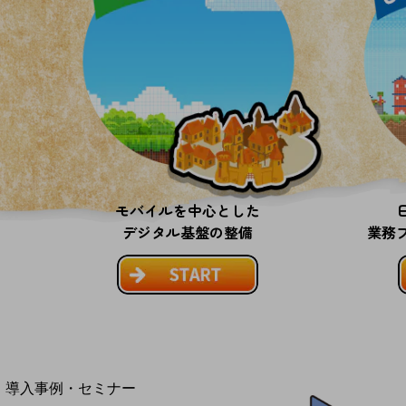
home5Gプラン
モバイルサービス
端末の一元管理
セキュリティ
運用保守・故障紛失サポート
回線・ネットワーク
お手続き
モバイルを中心とした
デジタル基盤の整備
業務
別ウィンドウで開きます
サービスをご利用中のお客さま
導入事例・セミナー