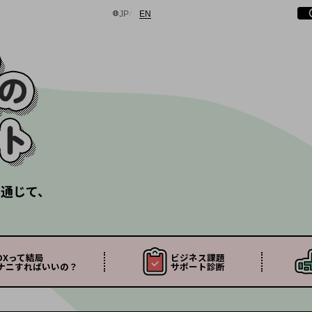
日本語
English
サ
開
JP
EN
検索する
を通じて、
DXって結局
ビジネス課題
ナニすれば
いいの？
サポート診断