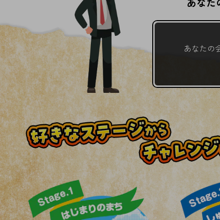
あなた
データ通信製品
ドコモケータイ
あなたの
5G対応ホームルーター
通信モジュール製品
衛星携帯電話
IOT完了済みメーカーブランド製品
料金
料金TOP
ドコモBiz データ無制限 ドコモ MAX ドコモ mini ドコモBiz かけ放題
ケータイプラン
5Gデータプラス
データプラス
IoT向け回線料金