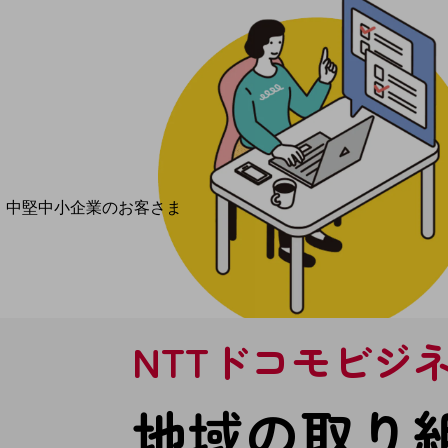
導入事例TOP
最新の導入事例や注目の導入事例をご紹介します
セミナー
開催・出展する各種セミナー、イベント情報をご紹介します
中堅中小企業のお客さま
NTTドコモビジネスウォッチ
ビジネスお役立ち情報
旬な話題やお役立ち資料などDXの課題を
解決するヒントをお届けする記事サイト
新着記事
NTTドコモビジ
お役立ち資料ダウンロード
トレンド記事特集
IT用語集
地域の取り
中堅中小企業向け
サービス・ソリューション