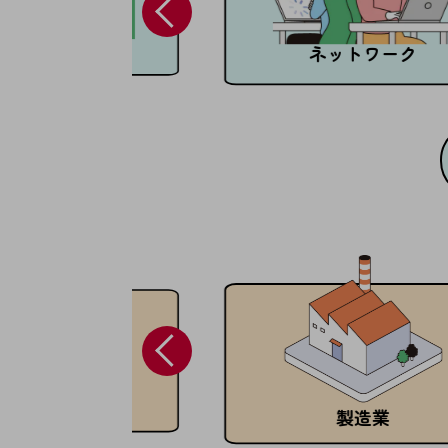
マーケティング
業務効率化
顧客対応改善
ネットワーク
災害対策
職場環境整備
地域共創・地方創生
セキュリティ対策
遠隔監視
顧客体験（CX）改善
自動化・省電化
人材不足解消
業種・業態で探す
業種・業態で探すTOP
農林水産業
製造業
自治体