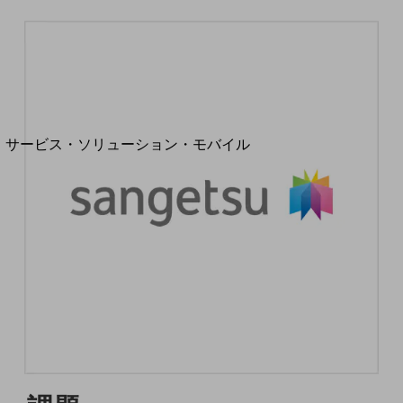
地域経済のさらなる活性化に取り組みます
自治体・地域社会との共創
LGPF(Local Government Platform)
別ウィンドウで開きます
サービス・ソリューション・モバイル
サービス・ソリューションTOP
DXに関する課題を解決する
サービス・ソリューションをご紹介
カテゴリーで探す
カテゴリーで探すTOP
ネットワーク・モバイル
クラウド・データセンター
電話・映像コミュニケーション
セキュリティ