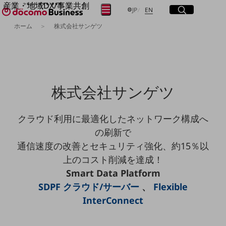
産業・地域DX/事業共創
サイト内検索
開く
日本語
English
メニュー
開く
JP
EN
OPEN HUB for Plural Futures
ホーム
株式会社サンゲツ
自律・分散・協調型社会の実現を目指し、
フリーワードを入力して探す
「社会可能性」を探究・実装する事業共創エコシステムです。
OPEN HUB for Plural Futuresとは
イベント/ウェビナー
検索する
記事コンテンツ
プレイヤー(カタリスト/パートナー企業)
株式会社サンゲツ
事例
Smart World
フリーワードでNTTドコモビジネスの
取り組みを検索
クラウド利用に最適化したネットワーク構成へ
産業・地域DXプラットフォーマーとして
企業と地域が持続成長する社会を目指します
の刷新で
Smart City
通信速度の改善とセキュリティ強化、約15％以
Smart Education
Smart Healthcare
上のコスト削減を達成！
Smart Industry
Smart Data Platform
Smart Mobility
Smart Worksite
SDPF クラウド/サーバー
、
Flexible
生成AI(Generative AI)
InterConnect
地域の取り組み
地域社会を支える皆さまと地域課題の解決や