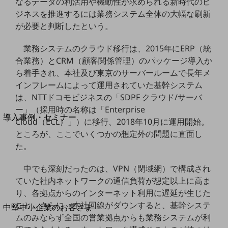
セキュリティ
なるデータの利活用や機動性が求められる新時代のビ
ジネスを推進するには業務システム全体の大幅な刷新
運用保守・故障紛失サポート
が必要と判断したという。
回線・ネットワーク
業務システムのクラウド移行は、2015年にERP（統
お手続き
合業務）とCRM（顧客関係管理）のパッケージ導入か
ら着手され、本社及び東京のサーバールームで長年メ
インフレームによって運用されていた基幹システム
は、NTTドコモビジネスの「SDPF クラウド/サーバ
別ウィンドウで開きます
サービスをご利用中のお客さま
ー」（採用時の名称は「Enterprise
導入事例・セミナー
Cloud（ECL）」）に移行、2018年10月に運用開始。
導入事例TOP
ところが、ここでいくつかの想定外の問題に直面し
た。
最新の導入事例や注目の導入事例をご紹介します
セミナー
中でも深刻だったのは、VPN（閉域網）で構成され
開催・出展する各種セミナー、イベント情報をご紹介します
ていた社内ネットワークの通信負荷が想定以上に高ま
り、各拠点からのインターネット利用に遅延が生じた
別ウィンドウで開きます
こと。さらに、本社回線がダウンすると、基幹システ
中堅中小企業のお客さま
ムのみならず全国の営業拠点からも業務システムが利
NTTドコモビジネスウォッチ