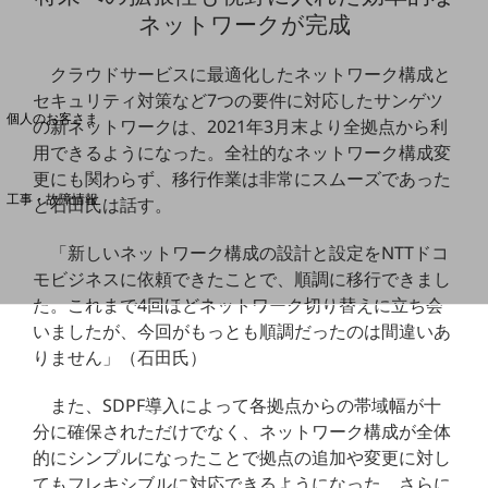
ネットワークが完成
料金分析(ご利用料金管理サービス)
クラウドサービスに最適化したネットワーク構成と
Web明細(My docomo)
セキュリティ対策など7つの要件に対応したサンゲツ
個人のお客さま
の新ネットワークは、2021年3月末より全拠点から利
NTTドコモ
用できるようになった。全社的なネットワーク構成変
OCNなど
更にも関わらず、移行作業は非常にスムーズであった
工事・故障情報
と石田氏は話す。
お客さまサポートサイト
「新しいネットワーク構成の設計と設定をNTTドコ
SDPFナレッジセンター
モビジネスに依頼できたことで、順調に移行できまし
NTTドコモ 通信障害情報
た。これまで4回ほどネットワーク切り替えに立ち会
いましたが、今回がもっとも順調だったのは間違いあ
りません」（石田氏）
また、SDPF導入によって各拠点からの帯域幅が十
分に確保されただけでなく、ネットワーク構成が全体
的にシンプルになったことで拠点の追加や変更に対し
てもフレキシブルに対応できるようになった。さらに