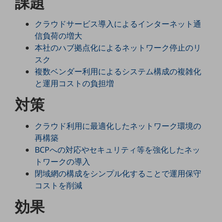
課題
5G
クラウドサービス導入によるインターネット通
IoT
信負荷の増大
AI
本社のハブ拠点化によるネットワーク停止のリ
スク
データ利活用
複数ベンダー利用によるシステム構成の複雑化
運用管理
と運用コストの負担増
業務支援・マーケティング
対策
災害対策・BCP
クラウド利用に最適化したネットワーク環境の
課題・ニーズで探す
再構築
課題・ニーズで探すTOP
BCPへの対応やセキュリティ等を強化したネッ
コミュニケーション・情報共有
トワークの導入
閉域網の構成をシンプル化することで運用保守
マーケティング
コストを削減
業務効率化
効果
災害対策