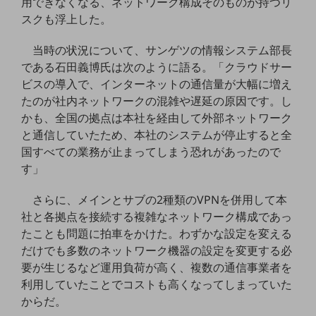
用できなくなる、ネットワーク構成そのものが持つリ
ビジネスお役立ち情報
スクも浮上した。
旬な話題やお役立ち資料などDXの課題を
解決するヒントをお届けする記事サイト
当時の状況について、サンゲツの情報システム部長
新着記事
である石田義博氏は次のように語る。「クラウドサー
お役立ち資料ダウンロード
トレンド記事特集
ビスの導入で、インターネットの通信量が大幅に増え
IT用語集
たのが社内ネットワークの混雑や遅延の原因です。し
中堅中小企業向け
かも、全国の拠点は本社を経由して外部ネットワーク
サービス・ソリューション
と通信していたため、本社のシステムが停止すると全
課題やニーズに合ったサービスをご紹介し、
国すべての業務が止まってしまう恐れがあったので
中堅中小企業のビジネスをサポート！
す」
お悩みから見つける
お悩みから見つけるTOP
さらに、メインとサブの2種類のVPNを併用して本
社と各拠点を接続する複雑なネットワーク構成であっ
ネットワーク
たことも問題に拍車をかけた。わずかな設定を変える
モバイル・音声
だけでも多数のネットワーク機器の設定を変更する必
要が生じるなど運用負荷が高く、複数の通信事業者を
バックオフィス
利用していたことでコストも高くなってしまっていた
リモート・ハイブリッドワーク
からだ。