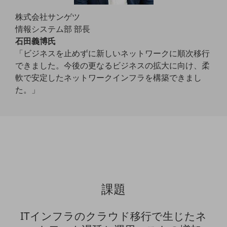
教育
株式会社サンゲツ
モビリティ
情報システム部 部長
石田義博氏
製造・建設業
「ビジネスを止めずに新しいネットワークに順次移行
小売業
できました。今後の更なるビジネスの拡大に向け、柔
キーワードで探す
軟で安定したネットワークインフラを構築できまし
モバイルTOP
た。」
法人向けスマホ・携帯に関する、
おすすめの機種、料金やサービスをご紹介
製品
製品TOP
ビジネス向けスマートフォン
タフネススマートフォン
課題
データ通信製品
ドコモケータイ
ITインフラのクラウド移行で生じたネ
5G対応ホームルーター