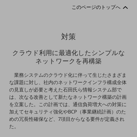
セキュリティ
このページのトップへ
その他のお悩みはこちら
業界から見つける
業界から見つけるTOP
対策
製造業
小売・卸売業
クラウド利用に最適化したシンプルな
ネットワークを再構築
運輸業
建設業
業務システムのクラウド化に伴って生じたさまざま
な課題に対し、社内のネットワークインフラ構成全体
地域産業
の見直しが必要と考えた石田氏ら情報システム部で
その他の業界はこちら
は、次なる改善として新たなネットワーク構築の計画
ゲーム感覚で見つける
を立案した。この計画では、通信負荷増大への対策に
ビジネスお悩み診断
加えてセキュリティ強化やBCP（事業継続計画）のた
NTTドコモビジネス
めの冗長性確保など、7項目からなる要件が定義され
オンラインショップ
た。
モバイル・ICTサービスをオンラインで
相談・申し込みができるバーチャルショップ