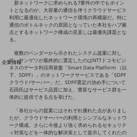
新ネットワークに求められる7要件の中でもポイン
法人向けモバイルトップ
トとなるのが、大容量の通信を伴うクラウドサービス
はじめての方へ
サービス・商品を探す
利用に最適化したネットワーク環境の再構築だ。特に
新規会員登録/ログインはこちら
通信のボトルネックの原因となっていた本社をハブ拠
100回線以上のお問い合わせ・お見積りはこちら
点とするネットワーク構成の見直しは最優先課題とな
る。
複数のベンダーから示されたシステム提案に対し
て、サンゲツが最終的に選定したのはNTTドコモビジ
別ウィンドウで開きます
企業情報
ネスのデータ利活用基盤「Smart Data Platform （以
企業情報TOP
下、SDPF）」のネットワークサービスである「SDPF
会社案内
クラウド/サーバー」だ。SDPF選定の決め手について
会社案内TOP
石田氏はサービス品質に加え、豊富なサービス群を一
組織
体的に提供できる点を挙げた。
沿革
「各社からの提案にはそれぞれ優れた点がありまし
社長からのご挨拶
たが、クラウドサーバーの利用とシンプルなネットワ
ーク構成、さらに今後より強く求められるセキュリテ
事業拠点
ィ対策などを一体的な解決策として提示してくれたの