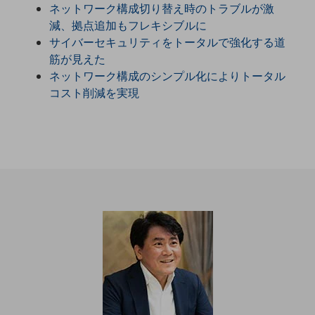
ネットワーク構成切り替え時のトラブルが激
職場環境整備
減、拠点追加もフレキシブルに
地域共創・地方創生
サイバーセキュリティをトータルで強化する道
筋が見えた
セキュリティ対策
ネットワーク構成のシンプル化によりトータル
遠隔監視
コスト削減を実現
顧客体験（CX）改善
自動化・省電化
人材不足解消
業種・業態で探す
業種・業態で探すTOP
自治体
一次産業
医療・介護
観光