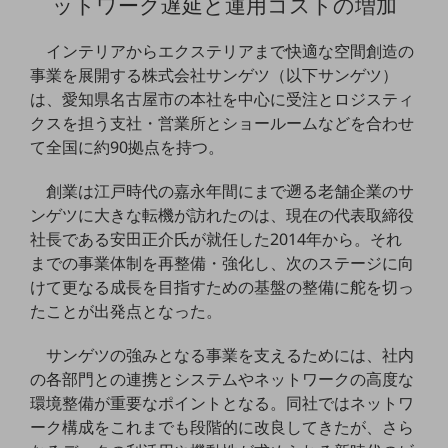
ットワーク遅延と運用コストの増加
通信モジュール製品
インテリアからエクステリアまで快適な空間創造の
衛星携帯電話
事業を展開する株式会社サンゲツ（以下サンゲツ）
は、愛知県名古屋市の本社を中心に受注とロジスティ
IOT完了済みメーカーブランド製品
クスを担う支社・営業所とショールームなどを合わせ
料金
て全国に約90拠点を持つ。
料金TOP
ドコモBiz データ無制限 ドコモ MAX ドコモ mini ドコモBiz かけ放題
創業は江戸時代の嘉永年間にまで遡る老舗企業のサ
ンゲツに大きな転機が訪れたのは、現在の代表取締役
ケータイプラン
社長である安田正介氏が就任した2014年から。それ
5Gデータプラス
までの事業体制を再整備・強化し、次のステージに向
けて更なる成長を目指すための基盤の整備に舵を切っ
データプラス
たことが出発点となった。
IoT向け回線料金
サンゲツの強みとなる事業を支えるためには、社内
home5Gプラン
の各部門との連携とシステムやネットワークの高度な
モバイルサービス
環境整備が重要なポイントとなる。同社ではネットワ
端末の一元管理
ーク構成をこれまでも段階的に改良してきたが、さら