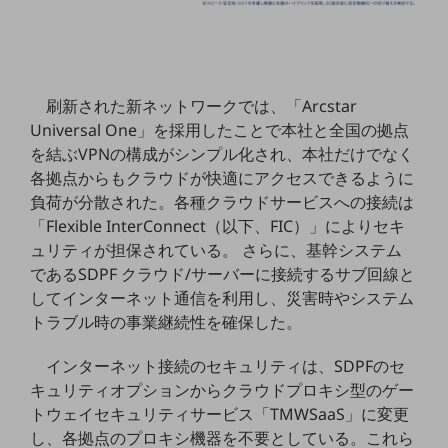
ダイバーシティ
経営情報
経営情報TOP
業績
刷新された新ネットワークでは、「Arcstar
決算公告
Universal One」を採用したことで本社と全国の拠点
を結ぶVPNの構成がシンプル化され、本社だけでなく
電子公告
各拠点からもクラウドが快適にアクセスできるように
基礎的電気通信役務損益明細表
負荷が分散された。各種クラウドサービスへの接続は
採用情報
「Flexible InterConnect（以下、FIC）」によりセキ
採用情報TOP
ュリティが担保されている。 さらに、基幹システム
であるSDPF クラウド/サーバーに接続するサブ回線と
新卒採用
してインターネット通信を利用し、災害時やシステム
経験者採用
トラブル時の事業継続性を確保した。
障がい者採用
インターネット接続のセキュリティは、SDPFのセ
人材育成制度
キュリティオプションからクラウドプロキシ型のゲー
広告・協賛
トウェイセキュリティサービス「TMWSaaS」に変更
広告
し、各拠点のプロキシ機器を不要としている。これら