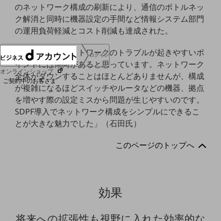
のネットワーク構成の刷新により、通信のボトルネッ
協賛
ク解消と同時に機器設定の手間など情報システム部門
NTTドコモグループ
の運用負荷軽減とコスト削減も達成された。
「経験上、ネットワークのトラブルが起きやすいポ
ログイン
イントには傾向があると思っています。ネットワーク
オンラインショップ
全体がダウンすることはほとんどありませんが、構成
ご契約中のお客さま
が複雑になるほどスイッチやルータなどの機器、拠点
を増やす際の設定ミスから問題が生じやすいのです。
サービス別サポート情報
SDPF導入でネットワーク構成をシンプルにできるこ
とが大きな魅力でした」（石田氏）
このページのトップへ
ご契約中サービスの一元管理
効果
Web明細(ビリングステーション)
将来への拡張性も視野に入れた効率的な