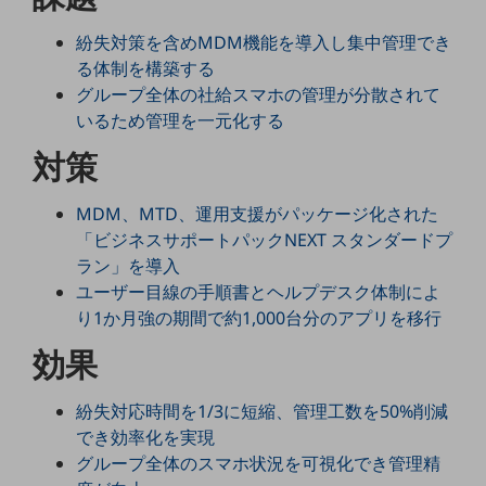
5G
紛失対策を含めMDM機能を導入し集中管理でき
IoT
る体制を構築する
グループ全体の社給スマホの管理が分散されて
AI
いるため管理を一元化する
データ利活用
対策
運用管理
MDM、MTD、運用支援がパッケージ化された
業務支援・マーケティング
「ビジネスサポートパックNEXT スタンダードプ
災害対策・BCP
ラン」を導入
課題・ニーズで探す
ユーザー目線の手順書とヘルプデスク体制によ
課題・ニーズで探すTOP
り1か月強の期間で約1,000台分のアプリを移行
コミュニケーション・情報共有
効果
マーケティング
紛失対応時間を1/3に短縮、管理工数を50%削減
業務効率化
でき効率化を実現
災害対策
グループ全体のスマホ状況を可視化でき管理精