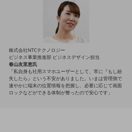
通信モジュール製品
衛星携帯電話
IOT完了済みメーカーブランド製品
料金
料金TOP
株式会社NTCテクノロジー
ドコモBiz データ無制限 ドコモ MAX ドコモ mini ドコモBiz かけ放題
ビジネス事業推進部 ビジネスデザイン担当
春山友里恵氏
ケータイプラン
「私自身も社用スマホユーザーとして、常に『もし紛
5Gデータプラス
失したら』という不安がありました。いまは管理側で
速やかに端末の位置情報を把握し、必要に応じて画面
データプラス
ロックなどができる体制が整ったので安心です」
IoT向け回線料金
home5Gプラン
モバイルサービス
端末の一元管理