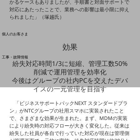
かるケースもありましたが、手順書と対面サポートで
対応にあたったことで、業務への影響は最小限に抑え
られました」（塚越氏）
料金分析(ご利用料金管理サービス)
Web明細(My docomo)
個人のお客さま
NTTドコモ
効果
OCNなど
工事・故障情報
紛失対応時間1/3に短縮、管理工数50%
お客さまサポートサイト
削減で運用管理を効率化
SDPFナレッジセンター
今後はグループの社内PCを交えたデバ
NTTドコモ 通信障害情報
イスの一元管理を目指す
「ビジネスサポートパックNEXT スタンダードプラ
ン」がNTCグループの社用スマホに実装されたこと
で、さまざまな効果が生まれた。まず、MDMの実装
により紛失時の対応フローが大きく変化した。従来は
紛失した社員が各自で行っていた対応が現在は管理側