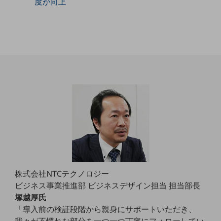
度が向上
職場環境整備
地域共創・地方創生
セキュリティ対策
遠隔監視
顧客体験（CX）改善
自動化・省電化
人材不足解消
業種・業態で探す
業種・業態で探すTOP
自治体
株式会社NTCテクノロジー
一次産業
ビジネス事業推進部 ビジネスデザイン担当 担当部長
医療・介護
塚越厚氏
「導入前の検証段階から親身にサポートいただき、
観光