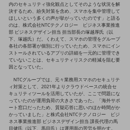
セキュリティ
内のセキュリティ強化観点としてそのような状況を解
決するため、紛失対策を含め、スマホを集中管理して
その他のお悩みはこちら
ほしいという多くの声が挙がっていたのです」と語る
業界から見つける
のは、株式会社NTCテクノロジー ビジネス事業推進
業界から見つけるTOP
部 ビジネスデザイン担当 担当部長の塚越厚氏（以
製造業
下、塚越氏）だ。くわえて、スマホの管理をグループ
各社の各部署が個別に行っていたため、スマホにイン
小売・卸売業
ストールされているアプリの詳細を一元的に管理でき
運輸業
ていないことは、セキュリティリスクの軽減を阻む要
因となっていた。
建設業
地域産業
NTCグループでは、元々業務用スマホのセキュリテ
ィ対策として、2021年よりクラウドベースの統合セ
その他の業界はこちら
キュリティツールを活用していたが、ここで問題にな
ゲーム感覚で見つける
っていたのが運用負荷の大きさであった。「海外サポ
ビジネスお悩み診断
NTTドコモビジネス
ート窓口だったため、質疑応答に思いのほか時間がか
オンラインショップ
かっていました」と株式会社NTCテクノロジー ビジ
ネス事業推進部 ビジネスデザイン担当 課長代理の馬
モバイル・ICTサービスをオンラインで
目健氏（以下、馬目氏）は運用面の苦労を明かす。
相談・申し込みができるバーチャルショップ