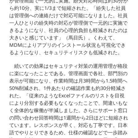
が管理画面で一元的に実施。紛失対応時間は約30分か
ら約10分、実に1/3まで短縮された。「紛失した社員
は管理側への連絡だけで対応可能になりました。社員
一人ひとりの紛失時の対応が管理側で一元的に実施で
きるようになり、社員の心理的負担も軽減されたのは
大きいと感じています」（馬目氏）。くわえて、
MDMによりアプリのインストール状況も可視化でき
るようになり、セキュリティリスクも低減された。
続いての効果はセキュリティ対策の運用管理が格段
に楽になったことである。管理画面で各社、部門別の
表示が可能になり、作業時間は月3時間から1.5時間へ
50%削減され、1件あたりの確認作業も約30分軽減さ
れた。「従来のようなExcelファイルのリストを目視
により分別する必要もなくなったことで、間違いもな
く全体的な稼働が半減しました。さらにサポート窓口
の問い合わせ回答時間は1週間から2日ほどに短縮され
ています。レスポンスが早く、対応も丁寧です。日本
語でやりとりできるため、仕様の確認などで一歩踏み