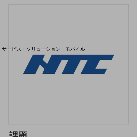
地域経済のさらなる活性化に取り組みます
自治体・地域社会との共創
LGPF(Local Government Platform)
別ウィンドウで開きます
サービス・ソリューション・モバイル
サービス・ソリューションTOP
DXに関する課題を解決する
サービス・ソリューションをご紹介
カテゴリーで探す
カテゴリーで探すTOP
ネットワーク・モバイル
クラウド・データセンター
電話・映像コミュニケーション
セキュリティ
課題