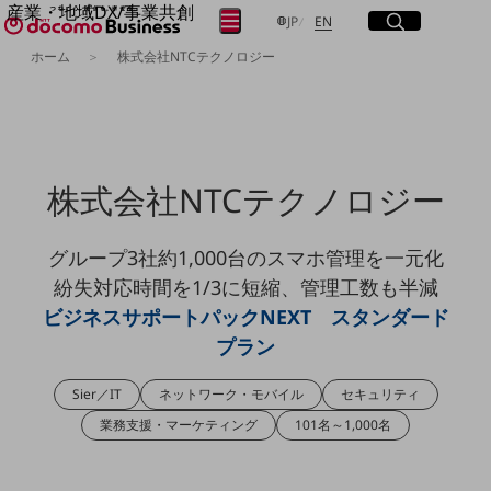
産業・地域DX/事業共創
サイト内検索
開く
日本語
English
メニュー
開く
JP
EN
OPEN HUB for Plural Futures
ホーム
株式会社NTCテクノロジー
自律・分散・協調型社会の実現を目指し、
フリーワードを入力して探す
「社会可能性」を探究・実装する事業共創エコシステムです。
OPEN HUB for Plural Futuresとは
イベント/ウェビナー
検索する
記事コンテンツ
プレイヤー(カタリスト/パートナー企業)
株式会社NTCテクノロジー
事例
Smart World
フリーワードでNTTドコモビジネスの
取り組みを検索
グループ3社約1,000台のスマホ管理を一元化
産業・地域DXプラットフォーマーとして
企業と地域が持続成長する社会を目指します
紛失対応時間を1/3に短縮、管理工数も半減
Smart City
ビジネスサポートパックNEXT スタンダード
Smart Education
Smart Healthcare
プラン
Smart Industry
Smart Mobility
Sier／IT
ネットワーク・モバイル
セキュリティ
Smart Worksite
生成AI(Generative AI)
業務支援・マーケティング
101名～1,000名
地域の取り組み
地域社会を支える皆さまと地域課題の解決や