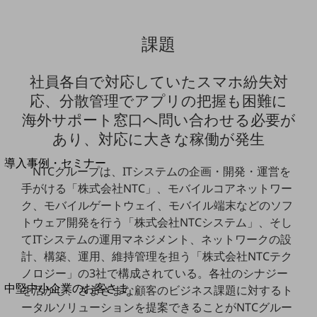
セキュリティ
運用保守・故障紛失サポート
課題
回線・ネットワーク
お手続き
社員各自で対応していたスマホ紛失対
応、分散管理でアプリの把握も困難に
海外サポート窓口へ問い合わせる必要が
あり、対応に大きな稼働が発生
別ウィンドウで開きます
サービスをご利用中のお客さま
導入事例・セミナー
NTCグループは、ITシステムの企画・開発・運営を
導入事例TOP
手がける「株式会社NTC」、モバイルコアネットワー
最新の導入事例や注目の導入事例をご紹介します
ク、モバイルゲートウェイ、モバイル端末などのソフ
セミナー
トウェア開発を行う「株式会社NTCシステム」、そし
てITシステムの運用マネジメント、ネットワークの設
開催・出展する各種セミナー、イベント情報をご紹介します
計、構築、運用、維持管理を担う「株式会社NTCテク
ノロジー」の3社で構成されている。各社のシナジー
別ウィンドウで開きます
中堅中小企業のお客さま
を活かし、さまざまな顧客のビジネス課題に対するト
NTTドコモビジネスウォッチ
ータルソリューションを提案できることがNTCグルー