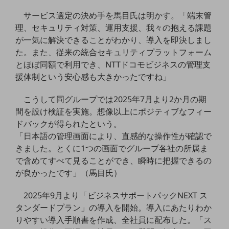
ダイバーシティ
サービス選定の決め手を馬目氏は明かす。「端末管
経営情報
経営情報TOP
理、セキュリティ対策、運用支援、我々の抱える課題
が一気に解決できることがわかり、導入を即決しまし
業績
た。また、従来の統合セキュリティプラットフォーム
とほぼ同額で利用でき、NTTドコモビジネスの管理支
決算公告
援体制という安心感も大きかったですね」
電子公告
こうして同グループでは2025年7月より2か月の期
基礎的電気通信役務損益明細表
間を設け検証を実施。想像以上にポジティブなフィー
採用情報
採用情報TOP
ドバックが得られたという。
「日本語の管理画面により、直感的な操作性が確認で
新卒採用
きました。とくに1つの画面でグループ各社の所属ま
で含めてすべて見ることができ、瞬時に把握できるの
経験者採用
が良かったです」（馬目氏）
障がい者採用
2025年9月より「ビジネスサポートパックNEXT ス
人材育成制度
タンダードプラン」の導入を開始。導入にあたりわか
広告・協賛
りやすい導入手順書を作成、全社員に配布した。「ス
広告