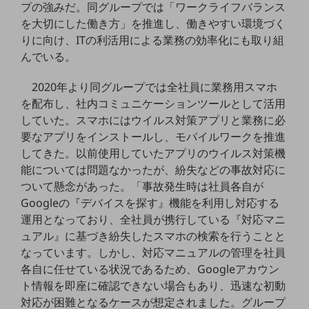
ビジネスお役立ち情報
プの強みだ。同グループでは「ワークライフバランス
を大切にした働き方」を推進し、働きやすい環境づく
旬な話題やお役立ち資料などDXの課題を
りに向け、ITの利活用による業務の効率化にも取り組
解決するヒントをお届けする記事サイト
新着記事
んでいる。
お役立ち資料ダウンロード
トレンド記事特集
2020年より同グループでは全社員に業務用スマホ
IT用語集
を配布し、社内コミュニケーションツールとして活用
中堅中小企業向け
していた。スマホにはウイルス対策アプリと業務に必
サービス・ソリューション
要なアプリをインストールし、モバイルワークを推進
課題やニーズに合ったサービスをご紹介し、
してきた。以前使用していたアプリのウイルス対策機
中堅中小企業のビジネスをサポート！
能については問題なかったが、紛失などの事故対応に
お悩みから見つける
ついて懸念があった。「事故発生時は社員各自が
お悩みから見つけるTOP
Googleの『デバイスを探す』機能を利用し対応する
ネットワーク
運用となっており、全社員が携行している『対応マニ
ュアル』に基づき紛失したスマホの検索を行うことと
モバイル・音声
なっています。しかし、対応マニュアルの管理を社員
バックオフィス
各自に任せている状況であるため、Googleアカウン
ト情報を即座に確認できない場合もあり、迅速な初動
リモート・ハイブリッドワーク
対応が困難となるケースが想定されました。グループ