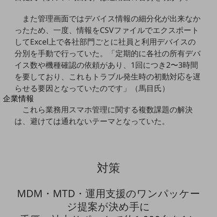
法人向けモバイルトップ
はじめての方へ
また管理画面ではデバイス情報の細分化が出来なか
サービス・商品を探す
ったため、一度、情報をCSVファイルでエクスポート
新規会員登録/ログインはこちら
してExcel上で各社部門ごとに社員と利用デバイスの
100回線以上のお問い合わせ・お見積りはこちら
分別を手動で行っていた。「定期的に各社の所有デバ
イス数や機種確認の依頼があり、1回につき2〜3時間
を要しており、これもトラブル発生時の初動対応を遅
らせる要因となっていたのです」（馬目氏）
別ウィンドウで開きます
企業情報
これら業務用スマホ管理に関する複数課題の解決
企業情報TOP
会社案内
は、避けては通れないテーマとなっていた。
会社案内TOP
組織
対策
沿革
社長からのご挨拶
MDM・MTD・運用支援のワンパッケー
事業拠点
ジ提案が決め手に