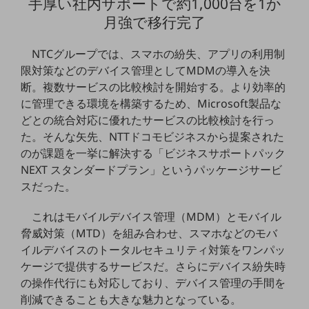
手厚い社内サポートで約1,000台を1か
グループ会社
月強で移行完了
会社案内パンフレット
ニュースルーム
NTCグループでは、スマホの紛失、アプリの利用制
ニュースルームTOP
限対策などのデバイス管理としてMDMの導入を決
ニュースリリース
断。複数サービスの比較検討を開始する。より効率的
に管理できる環境を構築するため、Microsoft製品な
地域からの発表
どとの統合対応に優れたサービスの比較検討を行っ
重要なお知らせ
た。そんな矢先、NTTドコモビジネスから提案された
のが課題を一挙に解決する「ビジネスサポートパック
お知らせ
NEXT スタンダードプラン」というパッケージサービ
スだった。
社外からの評価実績
サステナビリティ
サステナビリティTOP
これはモバイルデバイス管理（MDM）とモバイル
脅威対策（MTD）を組み合わせ、スマホなどのモバ
NTTドコモビジネスグループのサステナビリティ
イルデバイスのトータルセキュリティ対策をワンパッ
サステナビリティ基本方針
ケージで提供するサービスだ。さらにデバイス紛失時
の操作代行にも対応しており、デバイス管理の手間を
サステナビリティレポート
削減できることも大きな魅力となっている。