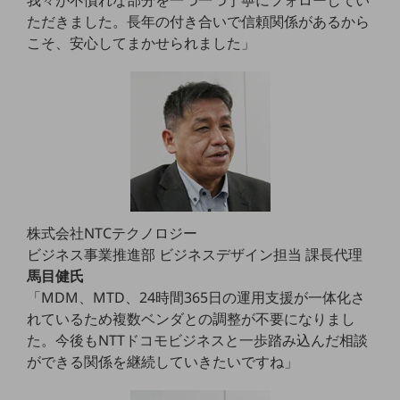
我々が不慣れな部分を一つ一つ丁寧にフォローしてい
教育
ただきました。長年の付き合いで信頼関係があるから
こそ、安心してまかせられました」
モビリティ
製造・建設業
小売業
キーワードで探す
モバイルTOP
法人向けスマホ・携帯に関する、
おすすめの機種、料金やサービスをご紹介
製品
株式会社NTCテクノロジー
製品TOP
ビジネス事業推進部 ビジネスデザイン担当 課長代理
ビジネス向けスマートフォン
馬目健氏
「MDM、MTD、24時間365日の運用支援が一体化さ
タフネススマートフォン
れているため複数ベンダとの調整が不要になりまし
データ通信製品
た。今後もNTTドコモビジネスと一歩踏み込んだ相談
ができる関係を継続していきたいですね」
ドコモケータイ
5G対応ホームルーター