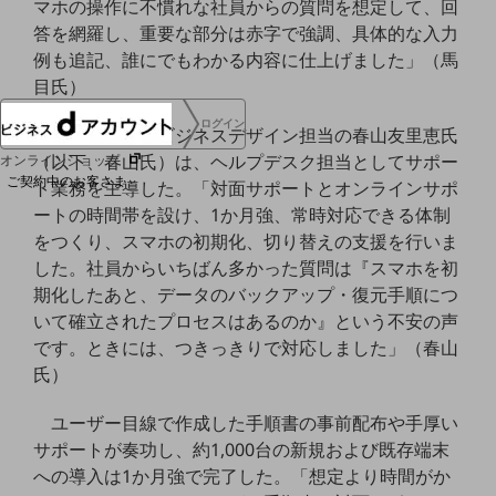
マホの操作に不慣れな社員からの質問を想定して、回
協賛
答を網羅し、重要な部分は赤字で強調、具体的な入力
NTTドコモグループ
例も追記、誰にでもわかる内容に仕上げました」（馬
目氏）
ログイン
馬目氏と同じビジネスデザイン担当の春山友里恵氏
（以下、春山氏）は、ヘルプデスク担当としてサポー
オンラインショップ
ご契約中のお客さま
ト業務を主導した。「対面サポートとオンラインサポ
ートの時間帯を設け、1か月強、常時対応できる体制
をつくり、スマホの初期化、切り替えの支援を行いま
サービス別サポート情報
した。社員からいちばん多かった質問は『スマホを初
期化したあと、データのバックアップ・復元手順につ
いて確立されたプロセスはあるのか』という不安の声
です。ときには、つきっきりで対応しました」（春山
ご契約中サービスの一元管理
氏）
ユーザー目線で作成した手順書の事前配布や手厚い
サポートが奏功し、約1,000台の新規および既存端末
Web明細(ビリングステーション)
への導入は1か月強で完了した。「想定より時間がか