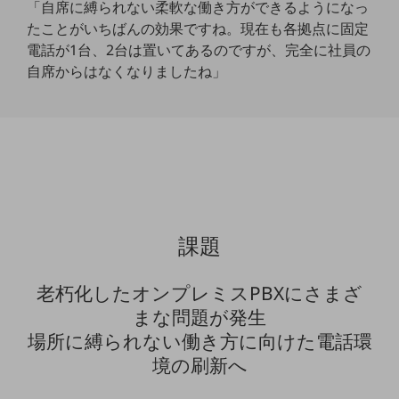
「自席に縛られない柔軟な働き方ができるようになっ
教育
たことがいちばんの効果ですね。現在も各拠点に固定
モビリティ
電話が1台、2台は置いてあるのですが、完全に社員の
自席からはなくなりましたね」
製造・建設業
小売業
キーワードで探す
モバイルTOP
法人向けスマホ・携帯に関する、
おすすめの機種、料金やサービスをご紹介
製品
製品TOP
課題
ビジネス向けスマートフォン
老朽化したオンプレミスPBXにさまざ
タフネススマートフォン
まな問題が発生
データ通信製品
場所に縛られない働き方に向けた電話環
境の刷新へ
ドコモケータイ
5G対応ホームルーター