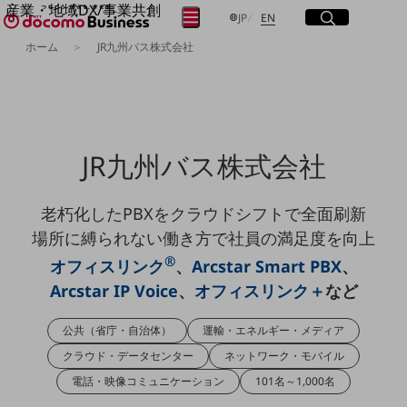
産業・地域DX/事業共創
サイト内検索
開く
日本語
English
メニュー
開く
JP
EN
OPEN HUB for Plural Futures
ホーム
JR九州バス株式会社
自律・分散・協調型社会の実現を目指し、
フリーワードを入力して探す
「社会可能性」を探究・実装する事業共創エコシステムです。
OPEN HUB for Plural Futuresとは
イベント/ウェビナー
検索する
記事コンテンツ
プレイヤー(カタリスト/パートナー企業)
JR九州バス株式会社
事例
Smart World
フリーワードでNTTドコモビジネスの
取り組みを検索
老朽化したPBXをクラウドシフトで全面刷新
産業・地域DXプラットフォーマーとして
企業と地域が持続成長する社会を目指します
場所に縛られない働き方で社員の満足度を向上
Smart City
®
Smart Education
オフィスリンク
、
Arcstar Smart PBX
、
Smart Healthcare
Arcstar IP Voice
、
オフィスリンク＋
など
Smart Industry
Smart Mobility
Smart Worksite
公共（省庁・自治体）
運輸・エネルギー・メディア
生成AI(Generative AI)
クラウド・データセンター
ネットワーク・モバイル
地域の取り組み
電話・映像コミュニケーション
101名～1,000名
地域社会を支える皆さまと地域課題の解決や