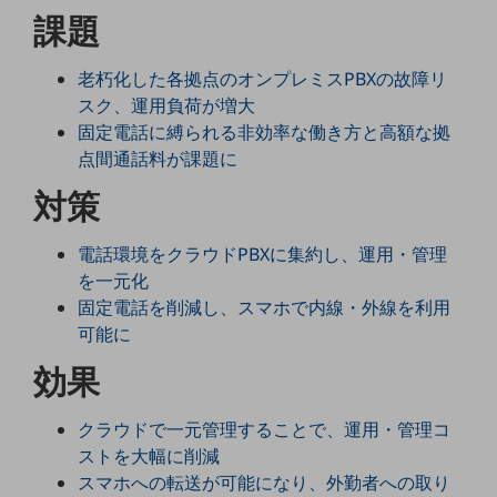
5G
課題
IoT
老朽化した各拠点のオンプレミスPBXの故障リ
AI
スク、運用負荷が増大
固定電話に縛られる非効率な働き方と高額な拠
データ利活用
点間通話料が課題に
運用管理
対策
業務支援・マーケティング
電話環境をクラウドPBXに集約し、運用・管理
災害対策・BCP
を一元化
課題・ニーズで探す
固定電話を削減し、スマホで内線・外線を利用
課題・ニーズで探すTOP
可能に
コミュニケーション・情報共有
効果
マーケティング
クラウドで一元管理することで、運用・管理コ
業務効率化
ストを大幅に削減
災害対策
スマホへの転送が可能になり、外勤者への取り