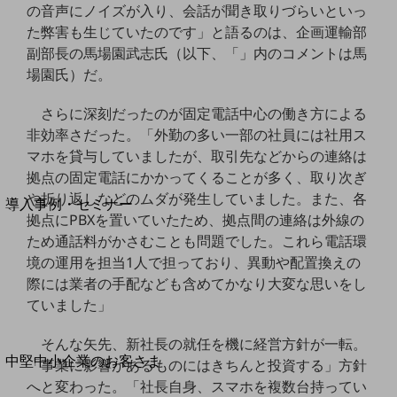
セキュリティ
の音声にノイズが入り、会話が聞き取りづらいといっ
た弊害も生じていたのです」と語るのは、企画運輸部
運用保守・故障紛失サポート
副部長の馬場園武志氏（以下、「」内のコメントは馬
回線・ネットワーク
場園氏）だ。
お手続き
さらに深刻だったのが固定電話中心の働き方による
非効率さだった。「外勤の多い一部の社員には社用ス
マホを貸与していましたが、取引先などからの連絡は
拠点の固定電話にかかってくることが多く、取り次ぎ
別ウィンドウで開きます
サービスをご利用中のお客さま
や折り返しなどのムダが発生していました。また、各
導入事例・セミナー
拠点にPBXを置いていたため、拠点間の連絡は外線の
導入事例TOP
ため通話料がかさむことも問題でした。これら電話環
最新の導入事例や注目の導入事例をご紹介します
境の運用を担当1人で担っており、異動や配置換えの
セミナー
際には業者の手配なども含めてかなり大変な思いをし
ていました」
開催・出展する各種セミナー、イベント情報をご紹介します
そんな矢先、新社長の就任を機に経営方針が一転。
別ウィンドウで開きます
中堅中小企業のお客さま
「事業に影響があるものにはきちんと投資する」方針
NTTドコモビジネスウォッチ
へと変わった。「社長自身、スマホを複数台持ってい