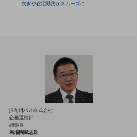
次ぎや在宅勤務がスムーズに
職場環境整備
地域共創・地方創生
セキュリティ対策
遠隔監視
顧客体験（CX）改善
自動化・省電化
人材不足解消
業種・業態で探す
業種・業態で探すTOP
自治体
一次産業
JR九州バス株式会社
企画運輸部
医療・介護
副部長
観光
馬場園武志氏