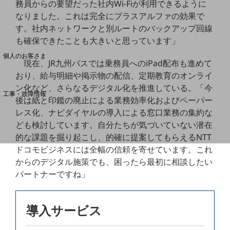
務員からの要望だった社内Wi-Fiが利用できるように
なりました。これは完全にプラスアルファの効果で
す。社内ネットワークと別ルートのバックアップ回線
料金分析(ご利用料金管理サービス)
も確保できたことも大きいと思っています」
Web明細(My docomo)
個人のお客さま
現在、JR九州バスでは乗務員へのiPad配布も進めて
NTTドコモ
おり、給与明細や掲示物の配信、定期教育のオンライ
OCNなど
ン化など、さらなるデジタル化を推進している。「今
工事・故障情報
後は紙と印鑑の廃止による業務効率化およびペーパー
お客さまサポートサイト
レス化、ナビダイヤルの導入による窓口業務の集約な
SDPFナレッジセンター
ども検討しています。自分たちが気づいていない潜在
的な課題を掘り起こし、的確に提案してもらえるNTT
NTTドコモ 通信障害情報
ドコモビジネスには全幅の信頼を寄せています。これ
からのデジタル施策でも、困ったら最初に相談したい
パートナーですね」
導入サービス