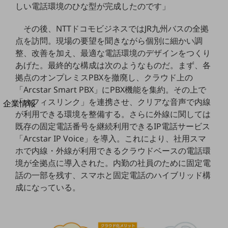
しい電話環境のひな型が完成したのです」
法人向けモバイルトップ
はじめての方へ
サービス・商品を探す
その後、NTTドコモビジネスではJR九州バスの全拠
新規会員登録/ログインはこちら
点を訪問。現場の要望を聞きながら個別に細かい調
100回線以上のお問い合わせ・お見積りはこちら
整、改善を加え、最適な電話環境のデザインをつくり
あげた。最終的な構成は次のようなものだ。まず、各
拠点のオンプレミスPBXを撤廃し、クラウド上の
「Arcstar Smart PBX」にPBX機能を集約。その上で
別ウィンドウで開きます
「オフィスリンク」を連携させ、クリアな音声で内線
企業情報
が利用できる環境を整備する。さらに外線に関しては
企業情報TOP
既存の固定電話番号を継続利用できるIP電話サービス
会社案内
会社案内TOP
「Arcstar IP Voice」を導入。これにより、社用スマ
ホで内線・外線が利用できるクラウドベースの電話環
組織
境が全拠点に導入された。内勤の社員のために固定電
話の一部を残す、スマホと固定電話のハイブリッド構
沿革
成になっている。
社長からのご挨拶
事業拠点