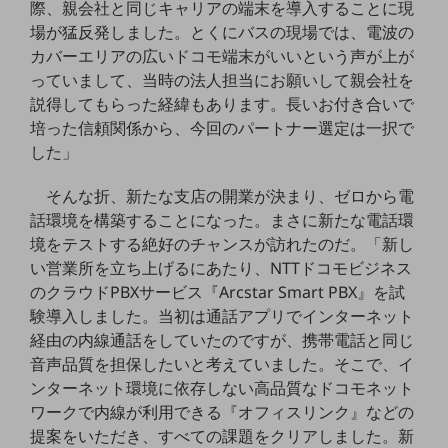
際、親会社と同じキャリアの端末を導入することに現
セキュリティ
場が猛反発しました。とくにバスの現場では、電波の
その他のお悩みはこちら
カバーエリアの広いドコモ端末がいいという声が上が
業界から見つける
っていまして、当時の法人担当にお願いして親会社を
業界から見つけるTOP
説得してもらった経緯もあります。長いお付き合いで
製造業
培った信頼関係から、今回のパートナー選定は一択で
した」
小売・卸売業
そんな折、新たな支店の開業が決まり、ゼロから電
運輸業
話環境を構築することになった。まさに新たな電話環
建設業
境をテストする絶好のチャンスが訪れたのだ。「新し
い営業所を立ち上げるにあたり、NTTドコモビジネス
地域産業
のクラウドPBXサービス『Arcstar Smart PBX』を試
その他の業界はこちら
験導入しました。当初は通話アプリでインターネット
ゲーム感覚で見つける
経由の内線通話をしていたのですが、携帯電話と同じ
ビジネスお悩み診断
音声品質を担保したいと考えていました。そこで、イ
NTTドコモビジネス
ンターネット環境に依存しない高品質なドコモネット
オンラインショップ
ワークで内線が利用できる『オフィスリンク』などの
モバイル・ICTサービスをオンラインで
提案をいただき、すべての課題をクリアしました。新
相談・申し込みができるバーチャルショップ