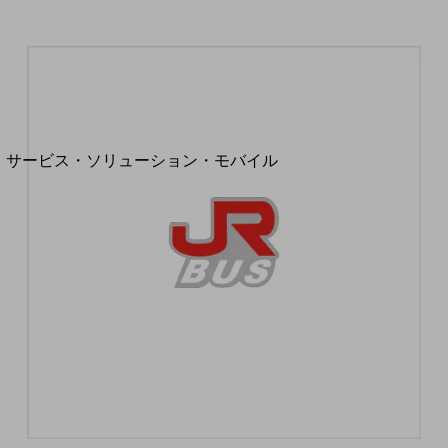
地域経済のさらなる活性化に取り組みます
自治体・地域社会との共創
LGPF(Local Government Platform)
別ウィンドウで開きます
サービス・ソリューション・モバイル
サービス・ソリューションTOP
DXに関する課題を解決する
サービス・ソリューションをご紹介
カテゴリーで探す
カテゴリーで探すTOP
ネットワーク・モバイル
クラウド・データセンター
電話・映像コミュニケーション
セキュリティ