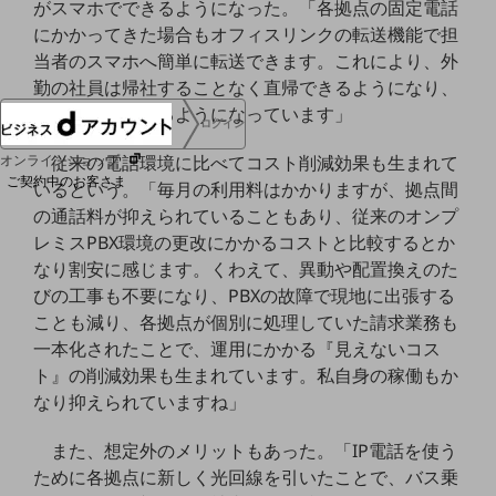
がスマホでできるようになった。「各拠点の固定電話
協賛
にかかってきた場合もオフィスリンクの転送機能で担
NTTドコモグループ
当者のスマホへ簡単に転送できます。これにより、外
勤の社員は帰社することなく直帰できるようになり、
在宅勤務もできるようになっています」
ログイン
従来の電話環境に比べてコスト削減効果も生まれて
オンラインショップ
ご契約中のお客さま
いるという。「毎月の利用料はかかりますが、拠点間
の通話料が抑えられていることもあり、従来のオンプ
レミスPBX環境の更改にかかるコストと比較するとか
サービス別サポート情報
なり割安に感じます。くわえて、異動や配置換えのた
びの工事も不要になり、PBXの故障で現地に出張する
ことも減り、各拠点が個別に処理していた請求業務も
一本化されたことで、運用にかかる『見えないコス
ご契約中サービスの一元管理
ト』の削減効果も生まれています。私自身の稼働もか
なり抑えられていますね」
また、想定外のメリットもあった。「IP電話を使う
Web明細(ビリングステーション)
ために各拠点に新しく光回線を引いたことで、バス乗