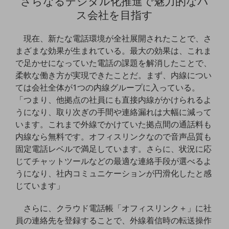
さらなるデジタル化推進で魅力的なバ
ダイバーシティ
ス会社を目指す
経営情報
経営情報TOP
現在、新たな電話環境が全社展開されたことで、さ
業績
まざまな効果が生まれている。最大の効果は、これま
で足かせになっていた電話の課題を解消したことで、
決算公告
柔軟な働き方が実現できたことだ。まず、内線につい
電子公告
ては会社全体が1つの内線グループに入っている。
「つまり、他拠点の社員にも直接内線がかけられるよ
基礎的電気通信役務損益明細表
うになり、取り次ぎの手間や連絡漏れは大幅に減って
採用情報
採用情報TOP
います。これまで外線でかけていた拠点間の通話料も
内線なら無料です。オフィスリンクなので音声品質も
新卒採用
固定電話レベルで満足しています。さらに、状況に応
じてチャットツールなどの最適な連絡手段が選べるよ
経験者採用
うになり、社内コミュニケーションが円滑化したと感
障がい者採用
じています」
人材育成制度
さらに、クラウド電話帳「オフィスリンク＋」に社
広告・協賛
広告
員の連絡先を登録することで、外線着信時の転送操作