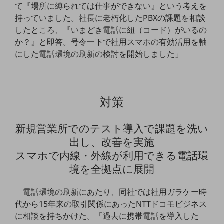
ビジネスお役立ち情報
て『場所に縛られては仕事ができない』という考えを
持っていました。社長に老朽化したPBXの課題を相談
旬な話題やお役立ち資料などDXの課題を
したところ、『いまどき電話に紐（コード）がいるの
解決するヒントをお届けする記事サイト
新着記事
か？』と即答。号令一下で社用スマホの有効活用を軸
お役立ち資料ダウンロード
にした電話環境の刷新の検討を開始しました」
トレンド記事特集
IT用語集
中堅中小企業向け
サービス・ソリューション
対策
課題やニーズに合ったサービスをご紹介し、
中堅中小企業のビジネスをサポート！
お悩みから見つける
新規営業所でのテスト導入で課題を洗い
お悩みから見つけるTOP
出し、改善を実施
スマホで内線・外線が利用できる電話環
ネットワーク
境を全拠点に展開
モバイル・音声
電話環境の刷新にあたり、同社では社用ガラケー時
バックオフィス
代から15年来の取引関係にあったNTTドコモビジネス
リモート・ハイブリッドワーク
に相談を持ちかけた。「過去に携帯電話を導入した