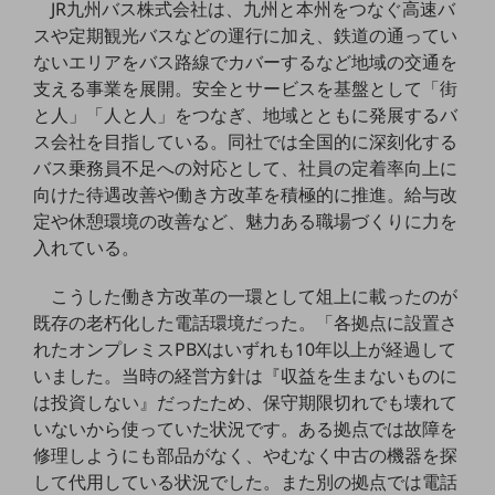
JR九州バス株式会社は、九州と本州をつなぐ高速バ
スや定期観光バスなどの運行に加え、鉄道の通ってい
通信モジュール製品
ないエリアをバス路線でカバーするなど地域の交通を
衛星携帯電話
支える事業を展開。安全とサービスを基盤として「街
と人」「人と人」をつなぎ、地域とともに発展するバ
IOT完了済みメーカーブランド製品
ス会社を目指している。同社では全国的に深刻化する
料金
料金TOP
バス乗務員不足への対応として、社員の定着率向上に
向けた待遇改善や働き方改革を積極的に推進。給与改
ドコモBiz データ無制限 ドコモ MAX ドコモ mini ドコモBiz かけ放題
定や休憩環境の改善など、魅力ある職場づくりに力を
入れている。
ケータイプラン
5Gデータプラス
こうした働き方改革の一環として俎上に載ったのが
既存の老朽化した電話環境だった。「各拠点に設置さ
データプラス
れたオンプレミスPBXはいずれも10年以上が経過して
IoT向け回線料金
いました。当時の経営方針は『収益を生まないものに
は投資しない』だったため、保守期限切れでも壊れて
home5Gプラン
いないから使っていた状況です。ある拠点では故障を
モバイルサービス
修理しようにも部品がなく、やむなく中古の機器を探
端末の一元管理
して代用している状況でした。また別の拠点では電話