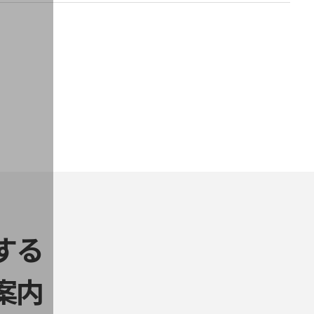
する
案内