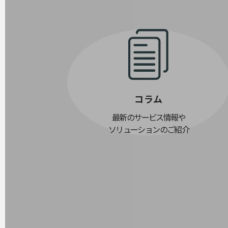
データ通信製品
ドコモケータイ
5G対応ホームルーター
通信モジュール製品
衛星携帯電話
コラム
IOT完了済みメーカーブランド製品
料金
最新のサービス情報や
料金TOP
ソリューションのご紹介
ドコモBiz データ無制限 ドコモ MAX ドコモ mini ドコモBiz かけ放題
ケータイプラン
5Gデータプラス
データプラス
IoT向け回線料金