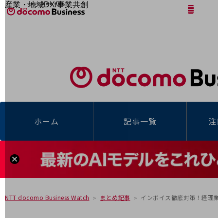
産業・地域DX/事業共創
サイト内検索
開く
メニュー
開く
OPEN HUB for Plural Futures
自律・分散・協調型社会の実現を目指し、
「社会可能性」を探究・実装する事業共創エコシステムです。
フリーワードを入力して探す
OPEN HUB for Plural Futuresとは
イベント/ウェビナー
記事コンテンツ
プレイヤー(カタリスト/パートナー企業)
事例
Smart World
フリーワードでNTTドコモビジネスの
取り組みを検索
産業・地域DXプラットフォーマーとして
ホーム
記事一覧
注
企業と地域が持続成長する社会を目指します
Smart City
Smart Education
Smart Healthcare
Smart Industry
Smart Mobility
Smart Worksite
生成AI(Generative AI)
地域の取り組み
インボイス徹底対策！経理
NTT docomo Business Watch
まとめ記事
地域社会を支える皆さまと地域課題の解決や