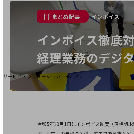
地域経済のさらなる活性化に取り組みます
自治体・地域社会との共創
LGPF(Local Government Platform)
まとめ記事
インボイス
インボイス徹底
別ウィンドウで開きます
経理業務のデジ
サービス・ソリューション・モバイル
サービス・ソリューションTOP
DXに関する課題を解決する
サービス・ソリューションをご紹介
カテゴリーで探す
カテゴリーで探すTOP
ネットワーク・モバイル
令和5年10月1日にインボイス制度（適格
す。現在、消費税の免税事業者である方など
クラウド・データセンター