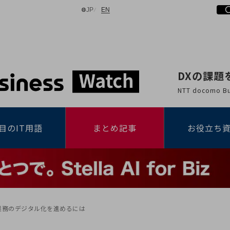
日本語
English
JP
EN
DXの課題
検索する
NTT docomo
目のIT用語
まとめ記事
お役立ち
業務のデジタル化を進めるには