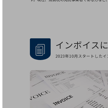
電話・映像コミュニケーション
セキュリティ
5G
IoT
インボイス
AI
データ利活用
2023年10月スタートし
運用管理
業務支援・マーケティング
災害対策・BCP
課題・ニーズで探す
課題・ニーズで探すTOP
コミュニケーション・情報共有
マーケティング