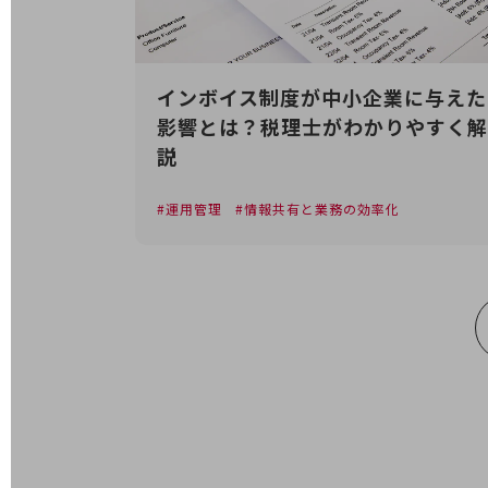
業務効率化
災害対策
インボイス制度が中小企業に与えた
職場環境整備
影響とは？税理士がわかりやすく解
説
地域共創・地方創生
セキュリティ対策
運用管理
情報共有と業務の効率化
遠隔監視
顧客体験（CX）改善
自動化・省電化
人材不足解消
業種・業態で探す
業種・業態で探すTOP
自治体
一次産業