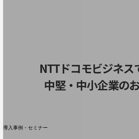
home5Gプラン
モバイルサービス
端末の一元管理
セキュリティ
運用保守・故障紛失サポート
回線・ネットワーク
お手続き
NTTドコモビジネ
中堅・中小企業の
別ウィンドウで開きます
サービスをご利用中のお客さま
導入事例・セミナー
導入事例TOP