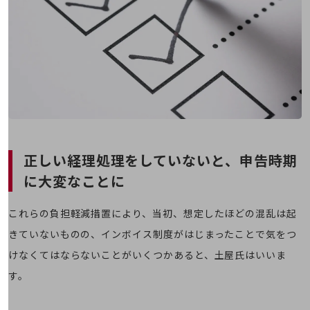
会社案内パンフレット
ニュースルーム
ニュースルームTOP
ニュースリリース
地域からの発表
重要なお知らせ
お知らせ
正しい経理処理をしていないと、
申告時期
社外からの評価実績
サステナビリティ
に大変なことに
サステナビリティTOP
これらの負担軽減措置により、当初、想定したほどの混乱は起
NTTドコモビジネスグループのサステナビリティ
きていないものの、インボイス制度がはじまったことで気をつ
サステナビリティ基本方針
けなくてはならないことがいくつかあると、土屋氏はいいま
サステナビリティレポート
す。
ダイバーシティ
経営情報