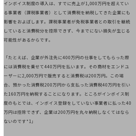
インボイス制度の導入は、すでに売上が1,000万円を超えてい
通信モジュール製品
る事業者（課税事業者）として消費税を納税してきた企業にも
衛星携帯電話
影響をおよぼします。課税事業者が免税事業者との取引を継続
IOT完了済みメーカーブランド製品
していると消費税分を控除できず、今までにない損失が生じる
料金
可能性があるからです。
料金TOP
ドコモBiz データ無制限 ドコモ MAX ドコモ mini ドコモBiz かけ放題
「たとえば、企業が外注先に400万円の仕事をしてもらった際
ケータイプラン
には消費税を乗せて440万円を払います。その商材をエンドユ
5Gデータプラス
ーザーに2,000万円で販売すると消費税は200万円。この場
合、預かった消費税200万円から支払った消費税40万円を引い
データプラス
た160万円を納税することになります。ところがインボイス制
IoT向け回線料金
度のもとでは、インボイス登録をしていない事業者に払った40
home5Gプラン
万円は控除できず、企業は200万円を丸々納税しなくてはなら
モバイルサービス
端末の一元管理
ないのです*1」
セキュリティ