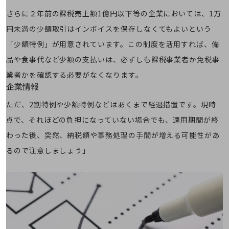
はじめての方へ
サービス・商品を探す
さらに２年前の課税売上額1億円以下等の企業においては、1万
新規会員登録/ログインはこちら
円未満の少額取引はインボイスを保存しなくてもよいという
100回線以上のお問い合わせ・お見積りはこちら
「少額特例」が用意されています。この制度を活用すれば、備
品や食事代など少額の支払いは、必ずしも課税事業者か免税事
業者かを確認する必要がなくなります。
別ウィンドウで開きます
企業情報
企業情報TOP
ただ、2割特例や少額特例などはあくまで経過措置です。現時
会社案内
点で、それほどの負担になっていない場合でも、適用期間が終
会社案内TOP
わった後、突然、納税額や事務処理の手間が増える可能性があ
組織
るので注意しましょう」
沿革
社長からのご挨拶
事業拠点
グループ会社