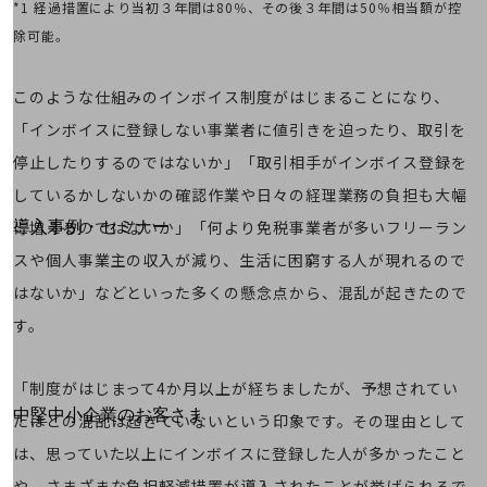
*1 経過措置により当初３年間は80％、その後３年間は50％相当額が控
運用保守・故障紛失サポート
除可能。
回線・ネットワーク
お手続き
このような仕組みのインボイス制度がはじまることになり、
「インボイスに登録しない事業者に値引きを迫ったり、取引を
停止したりするのではないか」「取引相手がインボイス登録を
しているかしないかの確認作業や日々の経理業務の負担も大幅
別ウィンドウで開きます
サービスをご利用中のお客さま
に増えるのではないか」「何より免税事業者が多いフリーラン
導入事例・セミナー
導入事例TOP
スや個人事業主の収入が減り、生活に困窮する人が現れるので
最新の導入事例や注目の導入事例をご紹介します
はないか」などといった多くの懸念点から、混乱が起きたので
セミナー
す。
開催・出展する各種セミナー、イベント情報をご紹介します
「制度がはじまって4か月以上が経ちましたが、予想されてい
別ウィンドウで開きます
中堅中小企業のお客さま
たほどの混乱は起きていないという印象です。その理由として
NTTドコモビジネスウォッチ
は、思っていた以上にインボイスに登録した人が多かったこと
ビジネスお役立ち情報
や、さまざまな負担軽減措置が導入されたことが挙げられるで