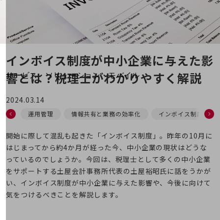
地域経済のさらなる活性化に取り組みます
自治体・地域社会との共創
LGPF(Local Government Platform)
別ウィンドウで開きます
インボイス制度が中小企業に与えた
影
響とは？
税理士がわかりやすく解説
サービス・ソリューション・モバイル
サービス・ソリューションTOP
2024.03.14
DXに関する課題を解決する
運用管理
情報共有と業務の効率化
インボイス制度
サービス・ソリューションをご紹介
カテゴリーで探す
カテゴリーで探すTOP
開始に際して混乱も起きた「インボイス制度」。昨年の10月に
はじまってから約4か月が経った今、中小企業の現状はどうな
ネットワーク・モバイル
っているのでしょうか。今回は、税理士として多くの中小企業
クラウド・データセンター
をサポートする土屋会計事務所代表の土屋裕昭氏に話をうかが
い、インボイス制度が中小企業に与えた影響や、今後に向けて
電話・映像コミュニケーション
気をつけるべきことを解説します。
セキュリティ