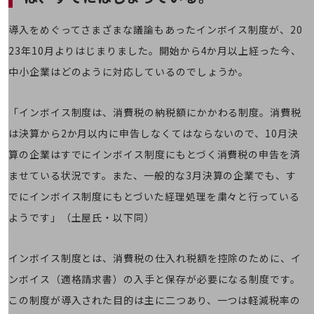
職場環境整備
導入をめぐってさまざまな議論もあったインボイス制度が、20
地域共創・地方創生
23年10月よりはじまりました。開始から4か月以上経った今、
セキュリティ対策
中小企業はどのように対応しているのでしょうか。
遠隔監視
顧客体験（CX）改善
「インボイス制度は、消費税の納税額にかかわる制度。消費税
は決算から2か月以内に申告しなくてはならないので、10月決
自動化・省電化
算の企業はすでにインボイス制度にもとづく消費税の申告を済
人材不足解消
業種・業態で探す
ませている状況です。また、一般的な3月決算の企業でも、す
業種・業態で探すTOP
でにインボイス制度にもとづいた経理処理を粛々と行っている
自治体
ようです」（土屋氏・以下同）
一次産業
インボイス制度とは、消費税の仕入れ税額を控除のために、イ
医療・介護
ンボイス（適格請求書）の入手と保存が必要になる制度です。
観光
この制度が導入された目的は主に二つあり、一つは軽減税率の