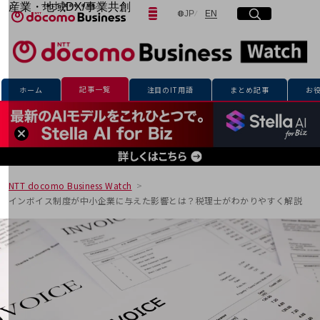
産業・地域DX/事業共創
日本語
English
JP
EN
サイト内検索
開く
メニュー
開く
OPEN HUB for Plural Futures
自律・分散・協調型社会の実現を目指し、
「社会可能性」を探究・実装する事業共創エコシステムです。
フリーワードを入力して探す
OPEN HUB for Plural Futuresとは
イベント/ウェビナー
記事一覧
ホーム
注目のIT用語
まとめ記事
お
記事コンテンツ
検索する
プレイヤー(カタリスト/パートナー企業)
事例
Smart World
フリーワードでNTTドコモビジネスの
取り組みを検索
産業・地域DXプラットフォーマーとして
企業と地域が持続成長する社会を目指します
NTT docomo Business Watch
Smart City
インボイス制度が中小企業に与えた影響とは？税理士がわかりやすく解説
Smart Education
Smart Healthcare
Smart Industry
Smart Mobility
Smart Worksite
生成AI(Generative AI)
地域の取り組み
地域社会を支える皆さまと地域課題の解決や