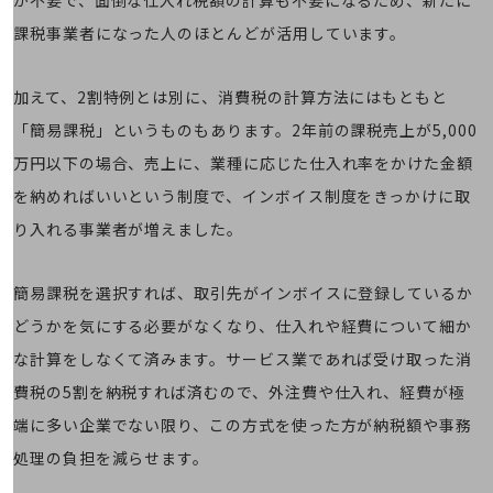
その他のお悩みはこちら
課税事業者になった人のほとんどが活用しています。
業界から見つける
業界から見つけるTOP
加えて、2割特例とは別に、消費税の計算方法にはもともと
製造業
「簡易課税」というものもあります。2年前の課税売上が5,000
小売・卸売業
万円以下の場合、売上に、業種に応じた仕入れ率をかけた金額
運輸業
を納めればいいという制度で、インボイス制度をきっかけに取
建設業
り入れる事業者が増えました。
地域産業
簡易課税を選択すれば、取引先がインボイスに登録しているか
その他の業界はこちら
どうかを気にする必要がなくなり、仕入れや経費について細か
ゲーム感覚で見つける
ビジネスお悩み診断
な計算をしなくて済みます。サービス業であれば受け取った消
NTTドコモビジネス
費税の5割を納税すれば済むので、外注費や仕入れ、経費が極
オンラインショップ
端に多い企業でない限り、この方式を使った方が納税額や事務
モバイル・ICTサービスをオンラインで
処理の負担を減らせます。
相談・申し込みができるバーチャルショップ
法人向けモバイルトップ