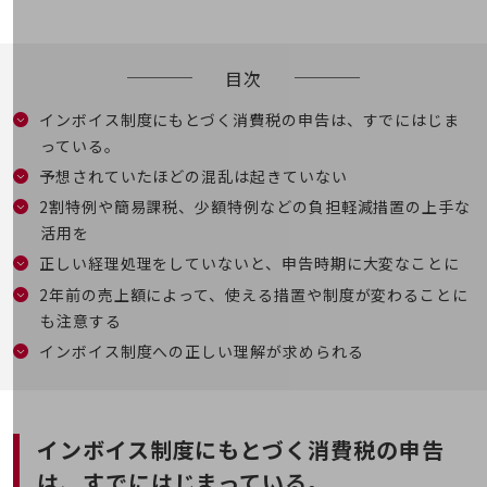
5G
IoT
目次
AI
インボイス制度にもとづく消費税の申告は、すでにはじま
データ利活用
っている。
運用管理
予想されていたほどの混乱は起きていない
2割特例や簡易課税、少額特例などの負担軽減措置の上手な
業務支援・マーケティング
活用を
災害対策・BCP
正しい経理処理をしていないと、申告時期に大変なことに
課題・ニーズで探す
課題・ニーズで探すTOP
2年前の売上額によって、使える措置や制度が変わることに
も注意する
コミュニケーション・情報共有
インボイス制度への正しい理解が求められる
マーケティング
業務効率化
インボイス制度にもとづく消費税の申告
災害対策
は、
すでにはじまっている。