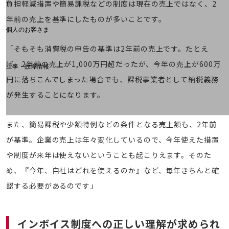
料金分析(ご利用料金管理サービス)
負担軽減措置や簡易課税などの制度は現在の売上ではなく、2
年前の売上を基準にしたものが多いことです。
Web明細(My docomo)
個人のお客さま
NTTドコモ
「そもそも消費税の申告の基準は2年前の売上です。たとえ
OCNなど
ば、2年前の売上が1,000万円超だったが、今年の売上が600万
工事・故障情報
お客さまサポートサイト
円に落ちこんでしまった場合でも、課税事業者として納税義務
SDPFナレッジセンター
が発生することになります。
NTTドコモ 通信障害情報
また、簡易課税や少額特例などの条件となる売上額も、2年前
が基準。企業の売上は年々変化しているので、今年使えた措置
や制度が来年は使えないということも起こりえます。そのた
め、『今年、自社はどれを使えるのか』など、毎年きちんと確
認する必要があるのです」
インボイス制度への正しい理解が求められ