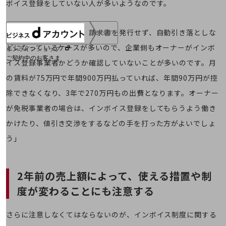
ボイス登録をしていない人が多いようなのです。
「賃料の支払いは毎回、請求書を発行せず、自動引き落としな
ログイン
どになっているケースが多いので、企業側もオーナーがインボ
オンラインショップ
ご契約中のお客さま
イス登録事業者かどうか確認していないことが多いのです。月
の賃料が75万円で年間900万円払っていれば、年間90万円が控
サービス別サポート情報
除できなくなり、3年で270万円もの出費となります。オーナー
が免税事業者の場合は、インボイス登録をしてもらうよう働き
かけたり、値引き交渉をするなどの手を打った方がよいでしょ
ご契約中サービスの一元管理
う」
2年前の売上額によって、使える措置や制
Web明細(ビリングステーション)
度が
変わることにも注意する
さらに注意しなくてはならないのが、インボイス制度に関する