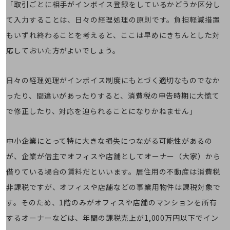
「取引ごとに相手がインボイス登録をしているかどうか区分し
経営情報TOP
て入力することは、日々の経理処理の原則です。負担軽減措置
業績
もいずれ終わることを考えると、ここは早めにきちんとした対
決算公告
応しておいた方がよいでしょう。
電子公告
日々の経理処理がインボイス制度にもとづく適切なものでなか
基礎的電気通信役務損益明細表
採用情報
ったり、間違いがあったりすると、消費税の申告時期に大慌て
採用情報TOP
で修正したり、対応を迫られることになりかねません」
新卒採用
経験者採用
中小企業にとって特に大きな損失につながる可能性があるの
が、企業が借主でオフィスや店舗としてオーナー（大家）から
障がい者採用
借りている場合の賃料だといいます。居住用の不動産は消費税
人材育成制度
非課税ですが、オフィスや店舗などの事業用物件は課税対象で
広告・協賛
広告
す。そのため、1階のみがオフィスや店舗のマンションを所有
協賛
するオーナーなどは、年間の課税売上が1,000万円以下でイン
NTTドコモグループ