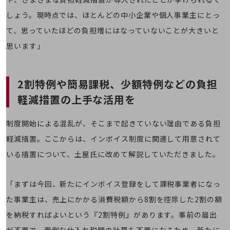
旬な話題やお役立ち資料などDXの課題を
しょう。現時点では、ほとんどの中小企業や個人事業主にとっ
解決するヒントをお届けする記事サイト
新着記事
て、思っていたほどの負担増にはなっていないことが大きいと
お役立ち資料ダウンロード
思います」
トレンド記事特集
IT用語集
中堅中小企業向け
サービス・ソリューション
2割特例や簡易課税、少額特例などの
負担
軽減措置の上手な活用を
課題やニーズに合ったサービスをご紹介し、
中堅中小企業のビジネスをサポート！
お悩みから見つける
制度開始による混乱が、そこまで起きていない理由である負担
お悩みから見つけるTOP
軽減措置。ここからは、インボイス制度に関連して用意されて
ネットワーク
いる措置について、土屋氏に改めて解説していただきました。
モバイル・音声
バックオフィス
「まずは今回、新たにインボイス登録をして課税事業者になっ
た事業主は、売上にかかる消費税額から8割を控除した2割の額
リモート・ハイブリッドワーク
を納税すればよいという『2割特例』があります。事前の届出
セキュリティ
が不要で、面倒な仕入れ税額の計算も不要になるため、新たに