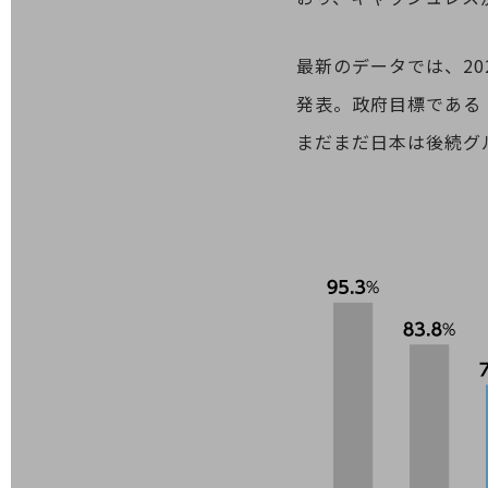
データ通信製品
ドコモケータイ
最新のデータでは、20
5G対応ホームルーター
発表。政府目標である
通信モジュール製品
まだまだ日本は後続グ
衛星携帯電話
IOT完了済みメーカーブランド製品
料金
料金TOP
ドコモBiz データ無制限 ドコモ MAX ドコモ mini ドコモBiz かけ放題
ケータイプラン
5Gデータプラス
データプラス
IoT向け回線料金