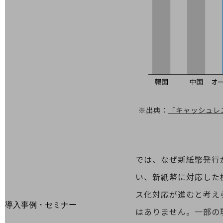
home5Gプラン
モバイルサービス
端末の一元管理
セキュリティ
運用保守・故障紛失サポート
回線・ネットワーク
お手続き
※出典：
「キャッシュレス
では、なぜ新紙幣発行
い、新紙幣に対応した
ス化対応が進むと考え
別ウィンドウで開きます
サービスをご利用中のお客さま
導入事例・セミナー
はありません。一部の
導入事例TOP