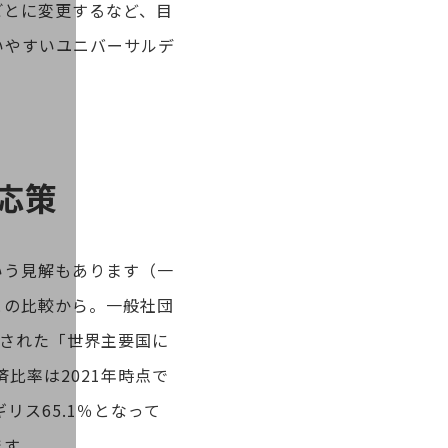
ごとに変更するなど、目
いやすいユニバーサルデ
応策
いう見解もあります（一
との比較から。一般社団
載された「世界主要国に
比率は2021年時点で
ギリス65.1％となって
ます。