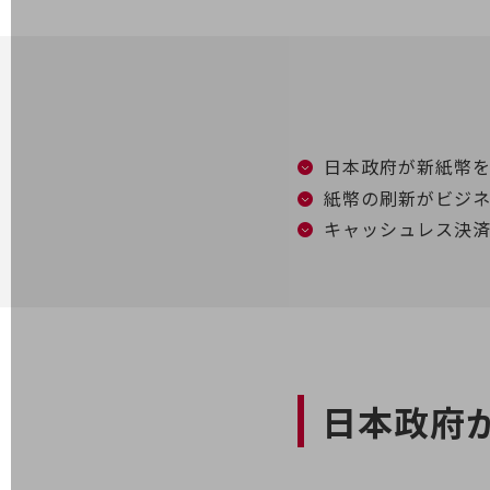
電話・映像コミュニケーション
セキュリティ
5G
IoT
日本政府が新紙幣
紙幣の刷新がビジ
AI
キャッシュレス決
データ利活用
運用管理
業務支援・マーケティング
災害対策・BCP
課題・ニーズで探す
課題・ニーズで探すTOP
日本政府
コミュニケーション・情報共有
マーケティング