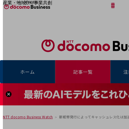
産業・地域DX/事業共創
サイト内検索
開く
メニュー
開く
OPEN HUB for Plural Futures
自律・分散・協調型社会の実現を目指し、
「社会可能性」を探究・実装する事業共創エコシステムです。
フリーワードを入力して探す
OPEN HUB for Plural Futuresとは
イベント/ウェビナー
記事コンテンツ
プレイヤー(カタリスト/パートナー企業)
事例
Smart World
フリーワードでNTTドコモビジネスの
取り組みを検索
産業・地域DXプラットフォーマーとして
ホーム
記事一覧
注
企業と地域が持続成長する社会を目指します
Smart City
Smart Education
Smart Healthcare
Smart Industry
Smart Mobility
Smart Worksite
生成AI(Generative AI)
地域の取り組み
新紙幣発行によってキャッシュレス化は加
NTT docomo Business Watch
地域社会を支える皆さまと地域課題の解決や