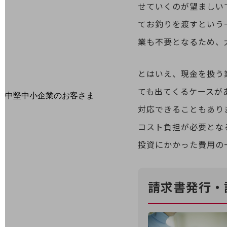
せていくのが望ましい
最新の導入事例や注目の導入事例をご紹介します
セミナー
てお釣りを渡すという
開催・出展する各種セミナー、イベント情報をご紹介します
業も不要となるため、
とはいえ、現金を扱う
ても出てくるケースが
中堅中小企業のお客さま
NTTドコモビジネスウォッチ
対応できることもあり
ビジネスお役立ち情報
コスト負担が必要とな
旬な話題やお役立ち資料などDXの課題を
投資にかかった費用の
解決するヒントをお届けする記事サイト
新着記事
お役立ち資料ダウンロード
トレンド記事特集
請求書発行・
IT用語集
中堅中小企業向け
サービス・ソリューション
課題やニーズに合ったサービスをご紹介し、