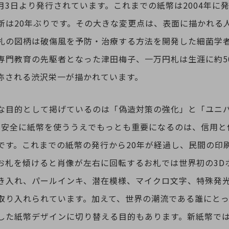
7月3日より発行されています。これまでの紙幣は2004年に
新は20年ぶりです。その大きな変更点は、表面に描かれる
札の図柄は破傷風を予防・治療する方法を開発した細菌学
専門教育の先駆者となった津田梅子、一万円札は生涯に約5
称される渋沢栄一が描かれています。
な目的として掲げているのは「偽造対策の強化」と「ユニ
が安全に紙幣を使ううえでもっとも重要になるのは、信用と
です。これまでの紙幣の発行から20年が経過し、民間の印
お札を傾けると肖像が左右に回転するお札では世界初の3D
き入れ、パールインキ、潜在模様、マイクロ文字、特殊発
取り入れられています。加えて、世界の潮流である誰にと
した紙幣デザインに切り替える目的もあります。新紙幣で