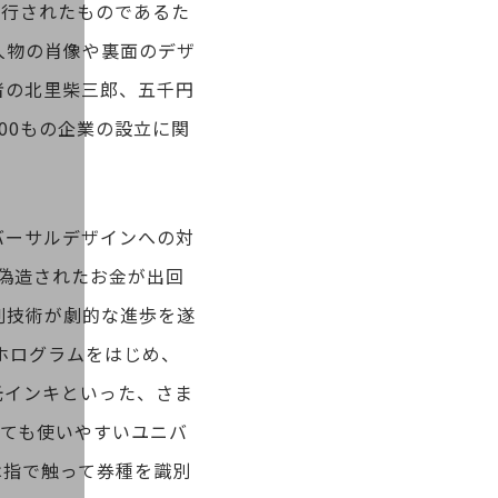
発行されたものであるた
人物の肖像や裏面のデザ
者の北里柴三郎、五千円
00もの企業の設立に関
バーサルデザインへの対
偽造されたお金が出回
刷技術が劇的な進歩を遂
ホログラムをはじめ、
光インキといった、さま
っても使いやすいユニバ
は指で触って券種を識別