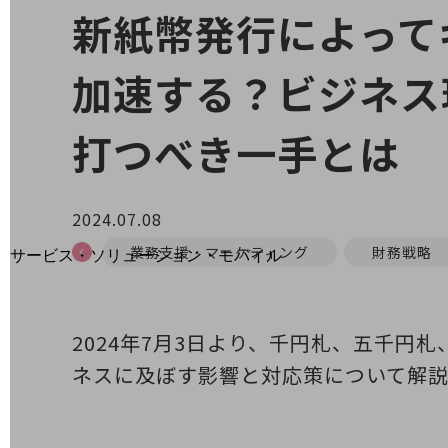
地域経済のさらなる活性化に取り組みます
新紙幣発行によって
自治体・地域社会との共創
LGPF(Local Government Platform)
加速する？ビジネス
打つべき一手とは
別ウィンドウで開きます
2024.07.08
業務支援・マーケティング
財務戦略
サービス・ソリューション・モバイル
サービス・ソリューションTOP
DXに関する課題を解決する
サービス・ソリューションをご紹介
2024年7月3日より、千円札、五千
カテゴリーで探す
ネスに及ぼす影響と対応策について解説
カテゴリーで探すTOP
ネットワーク・モバイル
クラウド・データセンター