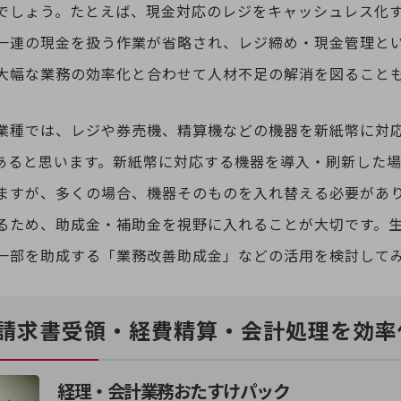
でしょう。たとえば、現金対応のレジをキャッシュレス化
一連の現金を扱う作業が省略され、レジ締め・現金管理と
大幅な業務の効率化と合わせて人材不足の解消を図ること
業種では、レジや券売機、精算機などの機器を新紙幣に対
あると思います。新紙幣に対応する機器を導入・刷新した
別ウィンドウで開きます
ますが、多くの場合、機器そのものを入れ替える必要があ
るため、助成金・補助金を視野に入れることが大切です。
一部を助成する「業務改善助成金」などの活用を検討して
請求書受領・経費精算・会計処理を効率
経理・会計業務おたすけパック