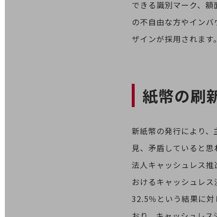
できる識別マーク、額
医療・介護
の不自由な方やインバ
観光
ザインが採用されます
教育
モビリティ
製造・建設業
紙幣の刷
小売業
キーワードで探す
モバイルTOP
新紙幣の発行により、
法人向けスマホ・携帯に関する、
見、矛盾していると思
おすすめの機種、料金やサービスをご紹介
製品
法人キャッシュレス推
製品TOP
おけるキャッシュレス決
ビジネス向けスマートフォン
32.5％という結果に対
タフネススマートフォン
おり、キャッシュレス