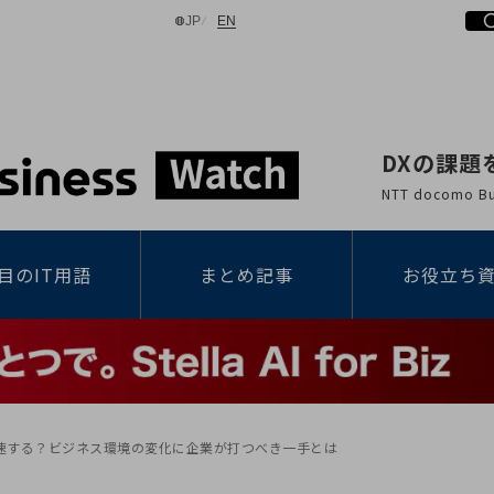
日本語
English
JP
EN
DXの課題
検索する
NTT docomo
目のIT用語
まとめ記事
お役立ち
速する？ビジネス環境の変化に企業が打つべき一手とは