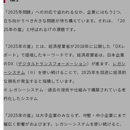
会社案内パンフレット
ニュースルーム
「2025年問題」への対応で追われるなか、企業にはもう1つ、
ニュースルームTOP
立ち向かうべき大きな問題が待ち構えています。それは、「20
ニュースリリース
25年の崖」と呼ばれるITの課題です。
地域からの発表
重要なお知らせ
「2025年の崖」とは、経済産業省が2018年に公開した「DXレ
ポート」で提唱したキーワードです。経済産業省は、日本企業
お知らせ
のDX（
デジタルトランスフォーメーション
）が進まず、
レガシ
社外からの評価実績
ーシステム
（※）を使い続けることで、2025年を目途に経済的
サステナビリティ
サステナビリティTOP
な損失が発生すると指摘しています。
NTTドコモビジネスグループのサステナビリティ
※ レガシーシステム…過去の技術や仕組みで構築されている老
朽化したシステム
サステナビリティ基本方針
サステナビリティレポート
「2025年の崖」は大手企業のみならず、中堅・中小企業にまで
ダイバーシティ
幅広く影響がおよびます。レガシーシステムを使い続けると、
経営情報