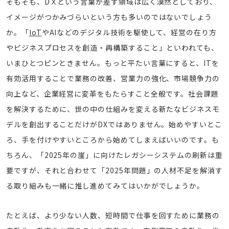
そもそも、DＸという言葉が差す領域は広く漠然としており、
イメージがつかみづらいという方も多いのではないでしょう
か。「
IoT
やAIなどのデジタル技術を駆使して、経営の在り方
やビジネスプロセスを創造・再構築すること」といわれても、
いまひとつピンときません。もっと平たい言葉にすると、ITを
有効活用することで業務の改善、営業力の強化、市場競争力の
向上など、企業経営に変革をもたらすこと全般です。社会課題
を解決するために、世の中の仕組みを変える新たなビジネスモ
デルを創出することだけがDXではありません。始めやすいとこ
ろ、手を付けやすいところから始めてしまえばいいのです。も
ちろん、「2025年の崖」に向けたレガシーシステムの刷新は重
要ですが、それと合わせて「2025年問題」の人材不足を解消す
る取り組みも一緒に推し進めてみてはいかがでしょうか。
たとえば、より少ない人数、短時間で仕事を回すために業務の