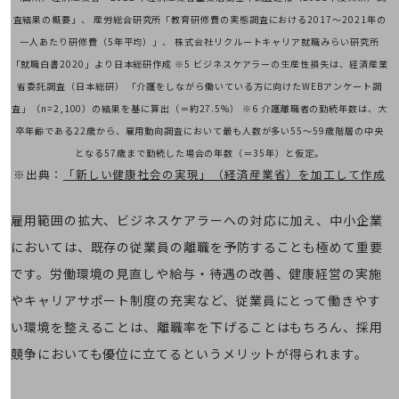
その他のお悩みはこちら
査結果の概要」、
産労総合研究所「教育研修費の実態調査における2017～2021年の
業界から見つける
一人あたり研修費（5年平均）」、
株式会社リクルートキャリア就職みらい研究所
業界から見つけるTOP
「就職白書2020」より日本総研作成
※5 ビジネスケアラーの生産性損失は、経済産業
製造業
省委託調査（日本総研）
「介護をしながら働いている方に向けたWEBアンケート調
査」（n=2,100）の結果を基に算出（＝約27.5%）
※6 介護離職者の勤続年数は、大
小売・卸売業
卒年齢である22歳から、雇用動向調査において最も人数が多い
55～59歳階層の中央
運輸業
となる57歳まで勤続した場合の年数（＝35年）と仮定。
※出典：
「新しい健康社会の実現」（経済産業省）を加工して作成
建設業
地域産業
雇用範囲の拡大、ビジネスケアラーへの対応に加え、中小企業
においては、既存の従業員の離職を予防することも極めて重要
その他の業界はこちら
ゲーム感覚で見つける
です。労働環境の見直しや給与・待遇の改善、健康経営の実施
ビジネスお悩み診断
やキャリアサポート制度の充実など、従業員にとって働きやす
NTTドコモビジネス
オンラインショップ
い環境を整えることは、離職率を下げることはもちろん、採用
競争においても優位に立てるというメリットが得られます。
モバイル・ICTサービスをオンラインで
相談・申し込みができるバーチャルショップ
法人向けモバイルトップ