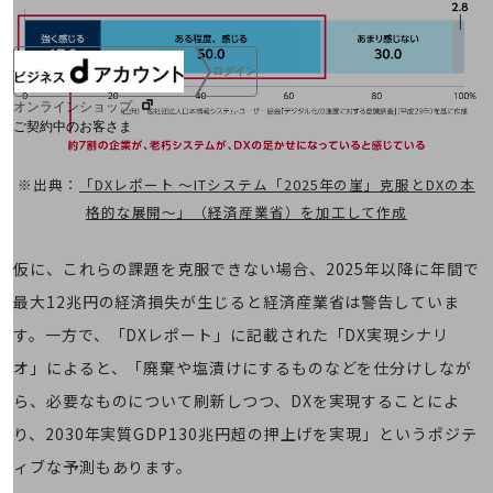
ログイン
オンラインショップ
ご契約中のお客さま
※出典：
「DXレポート ～ITシステム「2025年の崖」克服とDXの本
サービス別サポート情報
格的な展開～」（経済産業省）を加工して作成
仮に、これらの課題を克服できない場合、2025年以降に年間で
ご契約中サービスの一元管理
最大12兆円の経済損失が生じると経済産業省は警告していま
す。一方で、「DXレポート」に記載された「DX実現シナリ
オ」によると、「廃棄や塩漬けにするものなどを仕分けしなが
Web明細(ビリングステーション)
ら、必要なものについて刷新しつつ、DXを実現することによ
り、2030年実質GDP130兆円超の押上げを実現」というポジテ
ィブな予測もあります。