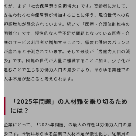
のが、まず「社会保障費の負担増大」です。高齢者に対して、
通信モジュール製品
支払われる社会保障費が増加することに伴う、現役世代への負
衛星携帯電話
担額増加が懸念されています。続いて「医療・介護体制維持の
IOT完了済みメーカーブランド製品
困難化」です。慢性的な人手不足が問題となっている医療・介
料金
料金TOP
護のサービス利用者が増加することで、需要と供給のバランス
が崩れると予測されています。そして最後が「労働力人口の減
ドコモBiz データ無制限 ドコモ MAX ドコモ mini ドコモBiz かけ放題
少」です。団塊の世代が大量に離職することに加え、少子化が
ケータイプラン
進むことで生じる労働力人口の減少により、あらゆる業種での
5Gデータプラス
人手不足が起こると考えられます。
データプラス
IoT向け回線料金
「2025年問題」の人材難を乗り切るため
home5Gプラン
には？
モバイルサービス
端末の一元管理
企業にとって、「2025年問題」の最大の課題は労働力人口の減
セキュリティ
少です。今後はあらゆる産業で人材不足が慢性化し、従業員の