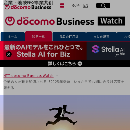
産業・地域DX/事業共創
日本語
English
JP
EN
サイト内検索
開く
メニュー
開く
OPEN HUB for Plural Futures
自律・分散・協調型社会の実現を目指し、
「社会可能性」を探究・実装する事業共創エコシステムです。
フリーワードを入力して探す
OPEN HUB for Plural Futuresとは
イベント/ウェビナー
記事一覧
ホーム
注目のIT用語
まとめ記事
お
記事コンテンツ
検索する
プレイヤー(カタリスト/パートナー企業)
事例
Smart World
フリーワードでNTTドコモビジネスの
取り組みを検索
産業・地域DXプラットフォーマーとして
企業と地域が持続成長する社会を目指します
NTT docomo Business Watch
Smart City
企業の人材難を加速させる「2025年問題」いまからでも間に合う対応策を
Smart Education
考える
Smart Healthcare
Smart Industry
Smart Mobility
Smart Worksite
生成AI(Generative AI)
地域の取り組み
地域社会を支える皆さまと地域課題の解決や