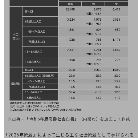
教育
モビリティ
製造・建設業
小売業
キーワードで探す
モバイルTOP
法人向けスマホ・携帯に関する、
おすすめの機種、料金やサービスをご紹介
製品
製品TOP
ビジネス向けスマートフォン
タフネススマートフォン
データ通信製品
※出典：
「令和5年版高齢社会白書」（内閣府）を加工して作成
ドコモケータイ
5G対応ホームルーター
「2025年問題」によって生じる主な社会問題として挙げられる