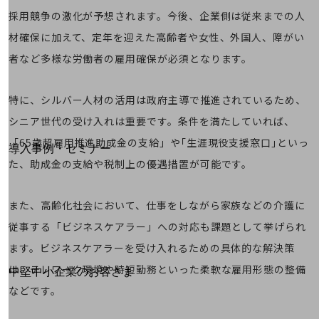
運用保守・故障紛失サポート
採用競争の激化が予想されます。今後、企業側は従来までの人
材確保に加えて、定年を迎えた高齢者や女性、外国人、障がい
回線・ネットワーク
お手続き
者など多様な労働者の雇用確保が必須となります。
特に、シルバー人材の活用は政府主導で推進されているため、
シニア世代の受け入れは重要です。条件を満たしていれば、
別ウィンドウで開きます
サービスをご利用中のお客さま
「65歳超雇用推進助成金の支給」や｢生涯現役支援窓口｣といっ
導入事例・セミナー
た、助成金の支給や税制上の優遇措置が可能です。
導入事例TOP
最新の導入事例や注目の導入事例をご紹介します
また、高齢化社会において、仕事をしながら家族などの介護に
セミナー
従事する「ビジネスケアラー」への対応も課題として挙げられ
開催・出展する各種セミナー、イベント情報をご紹介します
ます。ビジネスケアラーを受け入れるための具体的な解決策
は、テレワーク環境や時短勤務といった柔軟な雇用形態の整備
別ウィンドウで開きます
中堅中小企業のお客さま
NTTドコモビジネスウォッチ
などです。
ビジネスお役立ち情報