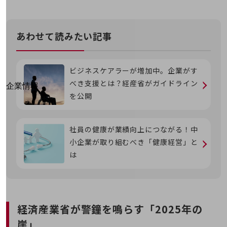
はじめての方へ
サービス・商品を探す
新規会員登録/ログインはこちら
100回線以上のお問い合わせ・お見積りはこちら
あわせて読みたい記事
ビジネスケアラーが増加中。企業がす
べき支援とは？経産省がガイドライン
別ウィンドウで開きます
企業情報
を公開
企業情報TOP
会社案内
会社案内TOP
社員の健康が業績向上につながる！中
組織
小企業が取り組むべき「健康経営」と
は
沿革
社長からのご挨拶
事業拠点
経済産業省が警鐘を鳴らす「2025年の
グループ会社
崖」