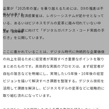
料金分析(ご利用料金管理サービス)
企業が「2025年の崖」を乗り越えるためには、DXの推進は不
Web明細(My docomo)
個人のお客さま
可欠です。経済産業省は、レガシーシステムが足かせとなって
NTTドコモ
いる、あるいはビジネスモデルの変革に踏み切れていない中
OCNなど
堅・中小企業に向けて「デジタルガバナンス・コード実践の手
工事・故障情報
お客さまサポートサイト
引き」を公開しています。
SDPFナレッジセンター
ここに書かれていることは、デジタル時代に持続的な企業価値
NTTドコモ 通信障害情報
の向上を図るために経営者が実践すべき重要なポイントを取り
まとめたものです。具体的な実践のプロセスは、まず経営者が
自社の理念などを明確にし、実現したい5年後・10年後の経営
ビジョンを描いて解決すべき課題を整理する。デジタル技術を
活用して課題を解決し、ビジネスモデルの変革などに戦略的に
取り組む流れになっています。