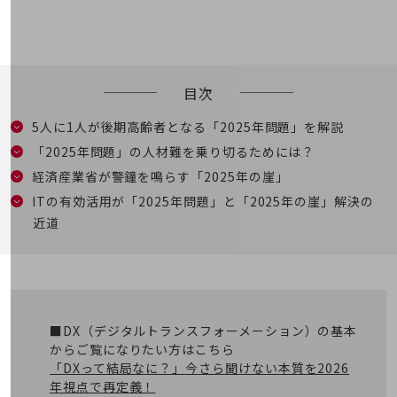
5G
IoT
AI
目次
データ利活用
5人に1人が後期高齢者となる「2025年問題」を解説
運用管理
「2025年問題」の人材難を乗り切るためには？
業務支援・マーケティング
経済産業省が警鐘を鳴らす「2025年の崖」
ITの有効活用が「2025年問題」と「2025年の崖」解決の
災害対策・BCP
課題・ニーズで探す
近道
課題・ニーズで探すTOP
コミュニケーション・情報共有
マーケティング
■DX（デジタルトランスフォーメーション）の基本
業務効率化
からご覧になりたい方はこちら
「DXって結局なに？」今さら聞けない本質を2026
災害対策
年視点で再定義！