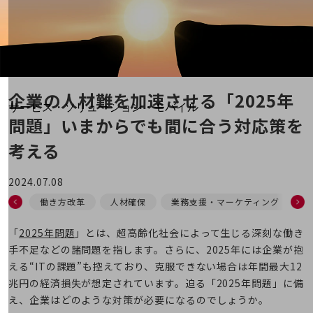
地域経済のさらなる活性化に取り組みます
自治体・地域社会との共創
LGPF(Local Government Platform)
別ウィンドウで開きます
企業の人材難を加速させる「2025年
サービス・ソリューション・モバイル
問題」
いまからでも間に合う対応策を
サービス・ソリューションTOP
考える
DXに関する課題を解決する
サービス・ソリューションをご紹介
カテゴリーで探す
2024.07.08
カテゴリーで探すTOP
働き方改革
人材確保
業務支援・マーケティング
ネットワーク・モバイル
「
2025年問題
」とは、超高齢化社会によって生じる深刻な働き
クラウド・データセンター
手不足などの諸問題を指します。さらに、2025年には企業が抱
える“ITの課題”も控えており、克服できない場合は年間最大12
電話・映像コミュニケーション
兆円の経済損失が想定されています。迫る「2025年問題」に備
セキュリティ
え、企業はどのような対策が必要になるのでしょうか。