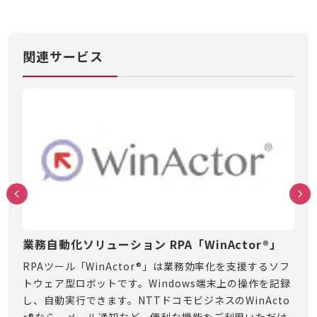
関連サービス
業務自動化ソリューション RPA「WinActor®」
テ
盗難
RPAツール「WinActor®」は業務効率化を支援するソフ
届い
）で
トウェア型ロボットです。Windows端末上の操作を記録
必要
し、自動実行できます。NTTドコモビジネスのWinActo
面倒
r®なら、メール通知など、便利な機能をご利用いただけ
済の