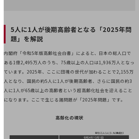
職場環境整備
地域共創・地方創生
セキュリティ対策
5人に1人が後期高齢者となる「2025年問
遠隔監視
題」を
解説
顧客体験（CX）改善
内閣府「令和5年版高齢社会白書」によると、日本の総人口で
自動化・省電化
ある1億2,495万人のうち、75歳以上の人口は1,936万人となっ
人材不足解消
ています。2025年、ここに団塊の世代が加わることで2,155万
業種・業態で探す
人となり、国民の約5人に1人が後期高齢者、さらに国民の約3
業種・業態で探すTOP
人に1人が65歳以上の高齢者という超高齢化社会を迎えること
自治体
になります。ここで生じる諸問題が「2025年問題」です。
一次産業
医療・介護
高齢化の現状
観光