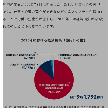
旬な話題やお役立ち資料などDXの課題を
経済産業省が2023年3月に発表した「新しい健康社会の実現」
解決するヒントをお届けする記事サイト
では、仕事と介護の両立ができないビジネスケアラーが増加す
新着記事
お役立ち資料ダウンロード
ることで労働の生産性が低下し、2030年には経済損失が約9兆
トレンド記事特集
円にのぼると予測されています。
IT用語集
中堅中小企業向け
サービス・ソリューション
2030年における経済損失（億円）の推計
課題やニーズに合ったサービスをご紹介し、
中堅中小企業のビジネスをサポート！
お悩みから見つける
お悩みから見つけるTOP
ネットワーク
モバイル・音声
バックオフィス
リモート・ハイブリッドワーク
セキュリティ
（出所）経済産業省「2022 年経済産業省企業活動基本調査速報（2021年度実績）調