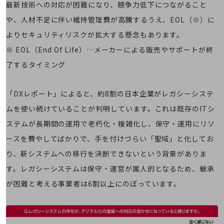
最新技術への対応が困難になり、競争力低下につながること
経営情報TOP
や、人材不足に伴い維持管理費が高騰するうえ、EOL（※）に
業績
よりセキュリティリスクが拡大する懸念もあります。
決算公告
※ EOL（End Of Life）…メーカーによる販売やサポートが終
電子公告
了するタイミング
基礎的電気通信役務損益明細表
採用情報
「DXレポート」によると、約8割の日本企業がレガシーシステ
採用情報TOP
ムを使い続けていることが判明しています。これは既存のITシ
新卒採用
ステムが長期間の運用で老朽化・複雑化し、保守・運用にリソ
経験者採用
ースを費やしてばかりで、手を付けづらい「聖域」と化してお
り、新システムへの移行を決断できないという背景がありま
障がい者採用
す。レガシーシステムは保守・運営が属人的となるため、継承
人材育成制度
広告・協賛
が困難と考える事業者は6割以上にのぼっています。
広告
協賛
NTTドコモグループ