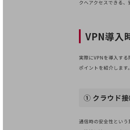
クへアクセスできる、
医療・介護
観光
教育
VPN導
モビリティ
製造・建設業
実際にVPNを導入す
小売業
ポイントを紹介します
キーワードで探す
モバイルTOP
法人向けスマホ・携帯に関する、
おすすめの機種、料金やサービスをご紹介
① クラウド
製品
製品TOP
ビジネス向けスマートフォン
通信時の安全性という
タフネススマートフォン