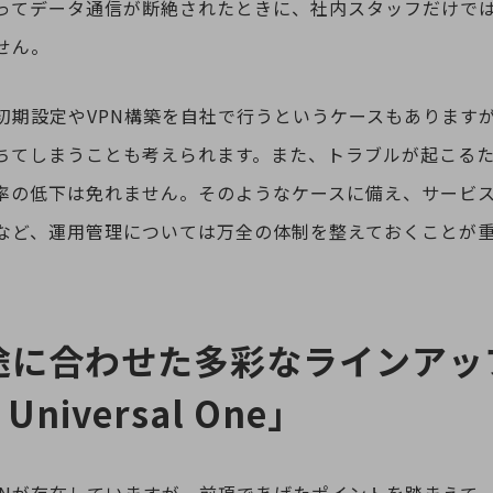
ってデータ通信が断絶されたときに、社内スタッフだけで
せん。
初期設定やVPN構築を自社で行うというケースもあります
ちてしまうことも考えられます。また、トラブルが起こる
率の低下は免れません。そのようなケースに備え、サービ
別ウィンドウで開きます
など、運用管理については万全の体制を整えておくことが
途に合わせた多彩なラインアッ
 Universal One」