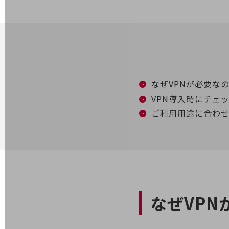
電話・映像コミュニケーション
セキュリティ
5G
IoT
なぜVPNが必要な
AI
VPN導入時にチェ
ご利用用途に合わせた多
データ利活用
運用管理
業務支援・マーケティング
災害対策・BCP
課題・ニーズで探す
課題・ニーズで探すTOP
なぜVPN
コミュニケーション・情報共有
マーケティング