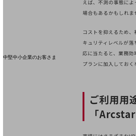
えば、不測の事態によ
最新の導入事例や注目の導入事例をご紹介します
場合もあるかもしれま
セミナー
開催・出展する各種セミナー、イベント情報をご紹介します
コストを抑えるため、
キュリティレベルが落
応に当たると、業務効
中堅中小企業のお客さま
プランに加入しておく
NTTドコモビジネスウォッチ
ビジネスお役立ち情報
旬な話題やお役立ち資料などDXの課題を
解決するヒントをお届けする記事サイト
新着記事
ご利用用
お役立ち資料ダウンロード
トレンド記事特集
「Arcstar
IT用語集
中堅中小企業向け
サービス・ソリューション
課題やニーズに合ったサービスをご紹介し、