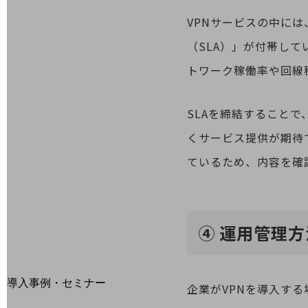
home5Gプラン
モバイルサービス
VPNサービスの中に
端末の一元管理
（SLA）」が付帯し
セキュリティ
トワーク稼働率や回線
運用保守・故障紛失サポート
回線・ネットワーク
SLAを締結すること
お手続き
くサービス提供が期待
ているため、内容を確
④ 運用管理
別ウィンドウで開きます
サービスをご利用中のお客さま
導入事例・セミナー
企業がVPNを導入す
導入事例TOP