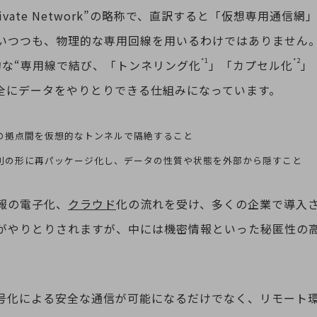
l Private Network”の略称で、直訳すると「仮想専用通
いつつも、物理的な専用回線を用いるわけではありません
*1
*2
的な“専用線で結び、「トンネリング化
」「カプセル化
」
全にデータをやりとりできる仕組みになっています。
つの拠点間を仮想的なトンネルで隔絶すること
を別の形に再パッケージ化し、データの性質や状態を外部から隠すこと
報の電子化、
クラウド
化の流れを受け、多くの企業で導入
がやりとりされますが、中には機密情報といった秘匿性の
暗号化による安全な通信が可能になるだけでなく、リモート