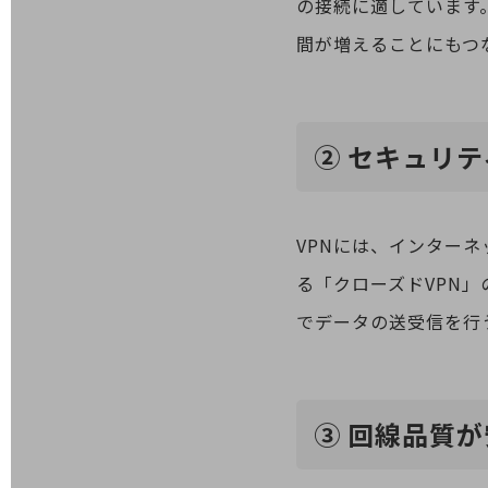
の接続に適しています
データ通信製品
間が増えることにもつ
ドコモケータイ
5G対応ホームルーター
通信モジュール製品
② セキュリ
衛星携帯電話
IOT完了済みメーカーブランド製品
料金
VPNには、インター
料金TOP
る「クローズドVPN
ドコモBiz データ無制限 ドコモ MAX ドコモ mini ドコモBiz かけ放題
でデータの送受信を行
ケータイプラン
5Gデータプラス
データプラス
③ 回線品質
IoT向け回線料金