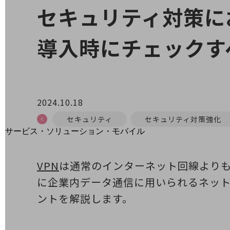
地域経済のさらなる活性化に取り組みます
セキュリティ対策に
自治体・地域社会との共創
LGPF(Local Government Platform)
導入時にチェックす
別ウィンドウで開きます
2024.10.18
セキュリティ
セキュリティ対策強化
サービス・ソリューション・モバイル
サービス・ソリューションTOP
DXに関する課題を解決する
VPN
は通常のインターネット回線より
サービス・ソリューションをご紹介
に企業内データ通信に用いられるネット
カテゴリーで探す
カテゴリーで探すTOP
ントを解説します。
ネットワーク・モバイル
クラウド・データセンター