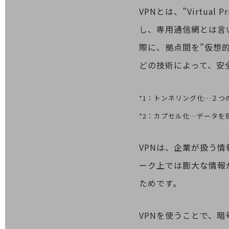
VPNとは、”Virtua
業務効率化
し、専用通信網とは言
災害対策
際に、拠点間を”仮想
職場環境整備
どの技術によって、安
地域共創・地方創生
セキュリティ対策
*1：トンネリング化…２
遠隔監視
*2：カプセル化…データ
顧客体験（CX）改善
VPNは、企業が扱う情
自動化・省電化
ーク上では膨大な情報
人材不足解消
業種・業態で探す
ためです。
業種・業態で探すTOP
自治体
VPNを使うことで、
一次産業