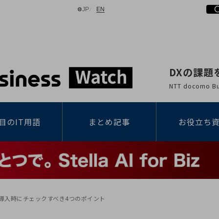
日本語
English
JP
EN
DXの課題
検索する
NTT docomo
目のIT用語
まとめ記事
お役立ち
 導入時にチェックすべき4つのポイント