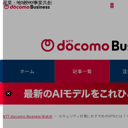
産業・地域DX/事業共創
サイト内検索
開く
メニュー
開く
OPEN HUB for Plural Futures
自律・分散・協調型社会の実現を目指し、
「社会可能性」を探究・実装する事業共創エコシステムです。
フリーワードを入力して探す
OPEN HUB for Plural Futuresとは
イベント/ウェビナー
記事コンテンツ
プレイヤー(カタリスト/パートナー企業)
事例
Smart World
フリーワードでNTTドコモビジネスの
取り組みを検索
産業・地域DXプラットフォーマーとして
ホーム
記事一覧
注
企業と地域が持続成長する社会を目指します
Smart City
Smart Education
Smart Healthcare
Smart Industry
Smart Mobility
Smart Worksite
生成AI(Generative AI)
地域の取り組み
セキュリティ対策におすすめのVPNとは？
NTT docomo Business Watch
地域社会を支える皆さまと地域課題の解決や