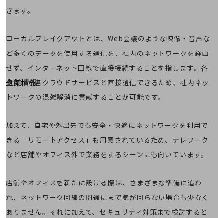
はじめての方へ
きます。
サービス・商品を探す
新規会員登録/ログインはこちら
100回線以上のお問い合わせ・お見積りはこちら
ローカルブレイクアウトとは、Web会議のような映像・音声な
ど多くのデータを使用する通信を、社内のネットワークを経由
せず、インターネット回線で直接接続することを指します。各
別ウィンドウで開きます
拠点から各クラウドサービスと直接通信できるため、社内ネッ
企業情報
企業情報TOP
トワークの混雑解消に貢献することが可能です。
会社案内
会社案内TOP
加えて、自宅や外出先でも安全・快適にネットワークを利用で
組織
きる「リモートアクセス」も用意されているため、テレワーク
沿革
など店舗やオフィス外で業務をするシーンにも向いています。
社長からのご挨拶
店舗やオフィスを新たに設ける際は、さまざまな準備に追わ
事業拠点
れ、ネットワーク回線の開通にまで気が回らない場合も少なく
グループ会社
ありません。それに加えて、セキュリティ対策まで検討すると