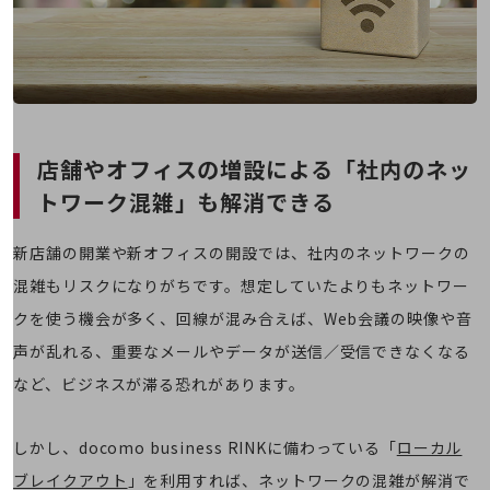
その他のお悩みはこちら
業界から見つける
業界から見つけるTOP
製造業
小売・卸売業
店舗やオフィスの増設による
「社内のネッ
運輸業
トワーク混雑」も解消できる
建設業
新店舗の開業や新オフィスの開設では、社内のネットワークの
地域産業
混雑もリスクになりがちです。想定していたよりもネットワー
その他の業界はこちら
クを使う機会が多く、回線が混み合えば、Web会議の映像や音
ゲーム感覚で見つける
ビジネスお悩み診断
声が乱れる、重要なメールやデータが送信／受信できなくなる
NTTドコモビジネス
など、ビジネスが滞る恐れがあります。
オンラインショップ
モバイル・ICTサービスをオンラインで
しかし、docomo business RINKに備わっている「
ローカル
相談・申し込みができるバーチャルショップ
法人向けモバイルトップ
ブレイクアウト
」を利用すれば、ネットワークの混雑が解消で