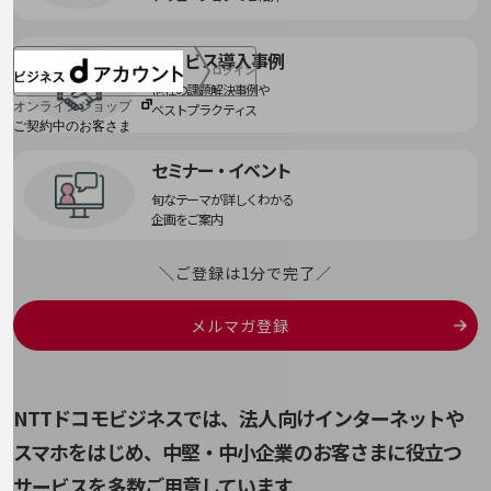
サービス導入事例
ログイン
他社の課題解決事例や
オンラインショップ
ベストプラクティス
ご契約中のお客さま
セミナー・イベント
サービス別サポート情報
旬なテーマが詳しくわかる
企画をご案内
＼ご登録は1分で完了／
ご契約中サービスの一元管理
メルマガ登録
Web明細(ビリングステーション)
NTTドコモビジネスでは、法人向けインターネットや
スマホをはじめ、
中堅・中小企業のお客さまに役立つ
サービスを多数ご用意しています