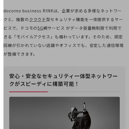
通信モジュール製品
docomo business RINKは、企業が求める多様なネットワー
衛星携帯電話
クと、複数の
クラウド
型セキュリティ機能を一体提供するサー
IOT完了済みメーカーブランド製品
ビスで、ドコモの
5G
網サービス がデータ容量無制限で利用で
料金
きる「モバイルアクセス」も備わっています。そのため、固定
料金TOP
回線が引かれていない店舗やオフィスでも、安定した通信環境
ドコモBiz データ無制限 ドコモ MAX ドコモ mini ドコモBiz かけ放題
が整備できます。
ケータイプラン
5Gデータプラス
安心・安全なセキュリティ一体型ネットワー
データプラス
クが
スピーディに構築可能！
IoT向け回線料金
home5Gプラン
モバイルサービス
端末の一元管理
セキュリティ