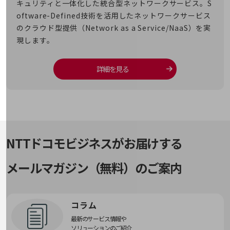
キュリティと一体化した統合型ネットワークサービス。S
経営情報TOP
oftware-Defined技術を活用したネットワークサービス
業績
のクラウド型提供（Network as a Service/NaaS）を実
現します。
決算公告
電子公告
詳細を見る
基礎的電気通信役務損益明細表
採用情報
採用情報TOP
新卒採用
NTTドコモビジネスがお届けする
経験者採用
障がい者採用
メールマガジン（無料）のご案内
人材育成制度
広告・協賛
広告
コラム
協賛
最新のサービス情報や
NTTドコモグループ
ソリューションのご紹介