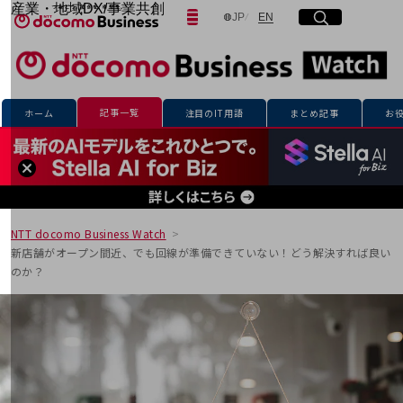
産業・地域DX/事業共創
日本語
English
JP
EN
サイト内検索
開く
メニュー
開く
OPEN HUB for Plural Futures
自律・分散・協調型社会の実現を目指し、
「社会可能性」を探究・実装する事業共創エコシステムです。
フリーワードを入力して探す
OPEN HUB for Plural Futuresとは
イベント/ウェビナー
記事一覧
ホーム
注目のIT用語
まとめ記事
お
記事コンテンツ
検索する
プレイヤー(カタリスト/パートナー企業)
事例
Smart World
フリーワードでNTTドコモビジネスの
取り組みを検索
産業・地域DXプラットフォーマーとして
企業と地域が持続成長する社会を目指します
NTT docomo Business Watch
Smart City
新店舗がオープン間近、でも回線が準備できていない！どう解決すれば良い
Smart Education
のか？
Smart Healthcare
Smart Industry
Smart Mobility
Smart Worksite
生成AI(Generative AI)
地域の取り組み
地域社会を支える皆さまと地域課題の解決や