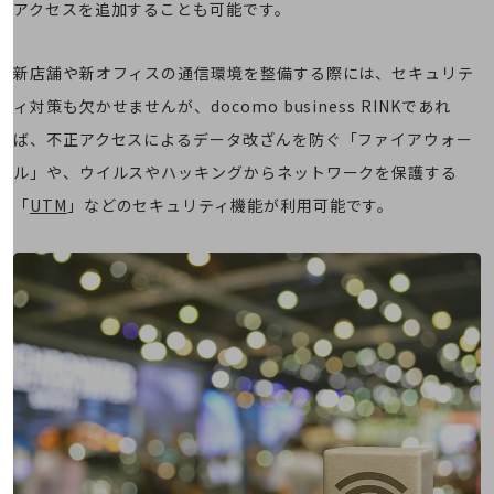
アクセスを追加することも可能です。
旬な話題やお役立ち資料などDXの課題を
解決するヒントをお届けする記事サイト
新着記事
新店舗や新オフィスの通信環境を整備する際には、セキュリテ
お役立ち資料ダウンロード
トレンド記事特集
ィ対策も欠かせませんが、docomo business RINKであれ
IT用語集
ば、不正アクセスによるデータ改ざんを防ぐ「ファイアウォー
中堅中小企業向け
サービス・ソリューション
ル」や、ウイルスやハッキングからネットワークを保護する
「
UTM
」などのセキュリティ機能が利用可能です。
課題やニーズに合ったサービスをご紹介し、
中堅中小企業のビジネスをサポート！
お悩みから見つける
お悩みから見つけるTOP
ネットワーク
モバイル・音声
バックオフィス
リモート・ハイブリッドワーク
セキュリティ