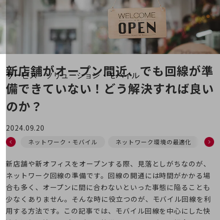
地域経済のさらなる活性化に取り組みます
自治体・地域社会との共創
LGPF(Local Government Platform)
別ウィンドウで開きます
新店舗がオープン間近、
でも回線が準
サービス・ソリューション・モバイル
備できていない！
どう解決すれば良い
サービス・ソリューションTOP
のか？
DXに関する課題を解決する
サービス・ソリューションをご紹介
カテゴリーで探す
2024.09.20
カテゴリーで探すTOP
ネットワーク・モバイル
ネットワーク環境の最適化
ゼ
ネットワーク・モバイル
新店舗や新オフィスをオープンする際、見落としがちなのが、
クラウド・データセンター
ネットワーク回線の準備です。回線の開通には時間がかかる場
合も多く、オープンに間に合わないといった事態に陥ることも
電話・映像コミュニケーション
少なくありません。そんな時に役立つのが、モバイル回線を利
セキュリティ
用する方法です。この記事では、モバイル回線を中心にした快