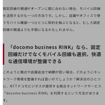
教育
固定回線の開通がオープンに間に合わない場合、モバイル回線
モビリティ
を活用するのも一つの方法です。しかし、店舗やオフィスで使
製造・建設業
うモバイル機器一つひとつに契約を結ぶとなると、むしろ固定
小売業
回線の開通よりも手間になるかもしれません。
キーワードで探す
モバイルTOP
法人向けスマホ・携帯に関する、
「docomo business RINK」なら、
固定
おすすめの機種、料金やサービスをご紹介
回線だけでなくモバイル回線も選択。
快適
製品
製品TOP
な通信環境が整備できる
ビジネス向けスマートフォン
このように拠点や店舗追加で納期が短い場合、どのようにネッ
タフネススマートフォン
トワーク環境を整備すれば良いのでしょうか？解決法のひとつ
データ通信製品
に、NTTドコモビジネスが提供する統合ネットワークサービス
ドコモケータイ
「docomo business RINK」を利用するという方法がありま
す。
5G対応ホームルーター