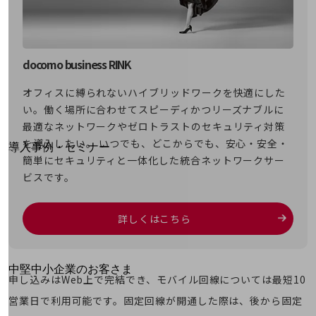
運用保守・故障紛失サポート
回線・ネットワーク
お手続き
docomo business RINK
オフィスに縛られないハイブリッドワークを快適にした
い。働く場所に合わせてスピーディかつリーズナブルに
最適なネットワークやゼロトラストのセキュリティ対策
別ウィンドウで開きます
サービスをご利用中のお客さま
を導入したい。 いつでも、どこからでも、安心・安全・
導入事例・セミナー
簡単にセキュリティと一体化した統合ネットワークサー
導入事例TOP
ビスです。
最新の導入事例や注目の導入事例をご紹介します
セミナー
詳しくはこちら
開催・出展する各種セミナー、イベント情報をご紹介します
別ウィンドウで開きます
中堅中小企業のお客さま
申し込みはWeb上で完結でき、モバイル回線については最短10
NTTドコモビジネスウォッチ
営業日で利用可能です。固定回線が開通した際は、後から固定
ビジネスお役立ち情報