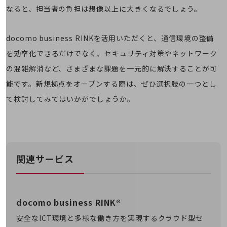
会社案内パンフレット
なると、担当者の負担は想像以上に大きくなるでしょう。
ニュースルーム
ニュースルームTOP
docomo business RINKを活用いただくと、通信環境の整備
ニュースリリース
を効率化できるだけでなく、セキュリティ対策やネットワーク
地域からの発表
の混雑解消など、さまざまな課題を一元的に解決することが可
重要なお知らせ
能です。新規拠点をオープンする際は、ぜひ選択肢の一つとし
て検討してみてはいかがでしょうか。
お知らせ
社外からの評価実績
サステナビリティ
サステナビリティTOP
NTTドコモビジネスグループのサステナビリティ
関連サービス
サステナビリティ基本方針
サステナビリティレポート
docomo business RINK®
ダイバーシティ
安全なICT環境と多様な働き方を実現するクラウド型セ
経営情報