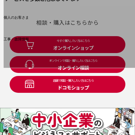
料金分析(ご利用料金管理サービス)
Web明細(My docomo)
個人のお客さま
相談・購入はこちらから
NTTドコモ
OCNなど
工事・故障情報
今すぐ購入したい方はこちら
お客さまサポートサイト
オンラインショップ
SDPFナレッジセンター
オンラインで相談・購入したい方はこちら
NTTドコモ 通信障害情報
オンライン相談
店舗で相談・購入したい方はこちら
ドコモショップ