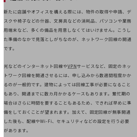
職場環境整備
新たに店舗やオフィスを構える際には、物件の取得や申請、デ
地域共創・地方創生
スクや椅子などの什器、文房具などの消耗品、パソコンや業務
セキュリティ対策
用端末など、多くの備品を用意しなくてはいけません。こうし
遠隔監視
た準備のなかで見落としがちなのが、ネットワーク回線の開通
顧客体験（CX）改善
です。
自動化・省電化
光などのインターネット回線や
VPN
サービスなど、固定のネッ
人材不足解消
トワーク回線を開通させるには、申し込みから数週間程度かか
業種・業態で探す
業種・業態で探すTOP
るのが一般的です。建物によっては回線工事が必要になること
自治体
もあり、開通までに数カ月かかるケースもあります。繁忙期の
場合はさらに時間を要することもあるため、できれば早めに準
一次産業
備をしておくことが望まれます。加えて、固定回線が無事開通
医療・介護
した後も、配線やWi-Fi、セキュリティなどの設定を行う必要
観光
があります。