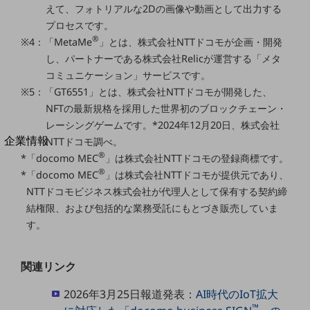
えて、フォトリアルな2Dの画像や動画として出力する
法人向けモバイルトップ
はじめての方へ
プロセスです。
サービス・商品を探す
®
※4：「MetaMe
」とは、株式会社NTTドコモが企画・開発
新規会員登録/ログインはこちら
し、パートナーである株式会社Relicが運営する「メタ
100回線以上のお問い合わせ・お見積りはこちら
コミュニケーション」サービスです。
※5：「GT6551」とは、株式会社NTTドコモが開発した、
NFTの最新規格を採用した世界初のブロックチェーン・
レーシングゲームです。*2024年12月20日、株式会社
別ウィンドウで開きます
企業情報
NTTドコモ調べ。
企業情報TOP
®
*「docomo MEC
」は株式会社NTTドコモの登録商標です。
会社案内
®
*「docomo MEC
」は株式会社NTTドコモが提供元であり、
会社案内TOP
NTTドコモビジネス株式会社が代理人として保有する契約締
結権限、および包括的な業務受託にもとづき販売していま
組織
す。
沿革
社長からのご挨拶
関連リンク
事業拠点
2026年3月25日報道発表：
AI時代のIoT拡大
™