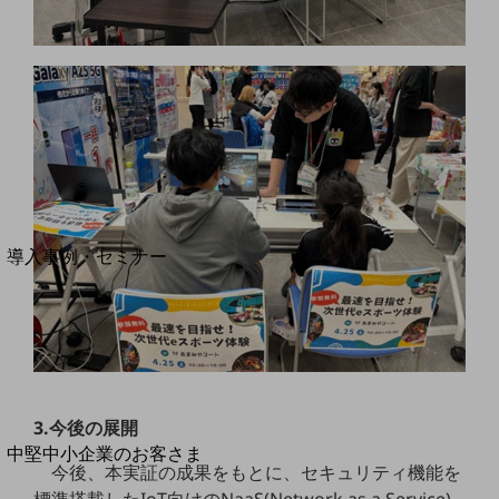
セキュリティ
運用保守・故障紛失サポート
回線・ネットワーク
お手続き
別ウィンドウで開きます
サービスをご利用中のお客さま
導入事例・セミナー
導入事例TOP
最新の導入事例や注目の導入事例をご紹介します
セミナー
開催・出展する各種セミナー、イベント情報をご紹介します
3.今後の展開
別ウィンドウで開きます
中堅中小企業のお客さま
今後、本実証の成果をもとに、セキュリティ機能を
NTTドコモビジネスウォッチ
標準搭載したIoT向けのNaaS(Network as a Service)