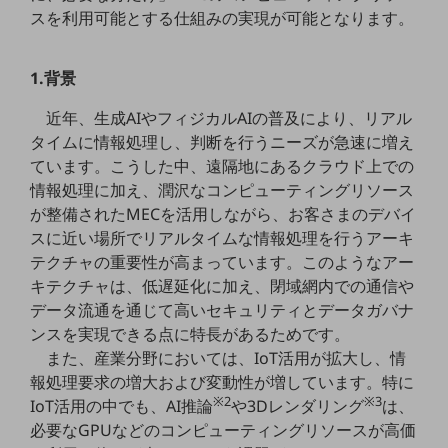
5G
スを利用可能とする仕組みの実現が可能となります。
IoT
1.背景
AI
近年、生成AIやフィジカルAIの普及により、リアル
データ利活用
タイムに情報処理し、判断を行うニーズが急速に増え
運用管理
ています。こうした中、遠隔地にあるクラウド上での
情報処理に加え、潤沢なコンピューティングリソース
業務支援・マーケティング
が整備されたMECを活用しながら、お客さまのデバイ
災害対策・BCP
スに近い場所でリアルタイムな情報処理を行うアーキ
課題・ニーズで探す
テクチャの重要性が高まっています。このようなアー
課題・ニーズで探すTOP
キテクチャは、低遅延化に加え、閉域網内での通信や
データ流通を通じて高いセキュリティとデータガバナ
コミュニケーション・情報共有
ンスを実現できる点に特長があるためです。
マーケティング
また、産業分野においては、IoT活用が拡大し、情
報処理要求の増大および変動性が増しています。特に
業務効率化
※2
※3
IoT活用の中でも、AI推論
や3Dレンダリング
は、
災害対策
必要なGPUなどのコンピューティングリソースが高価