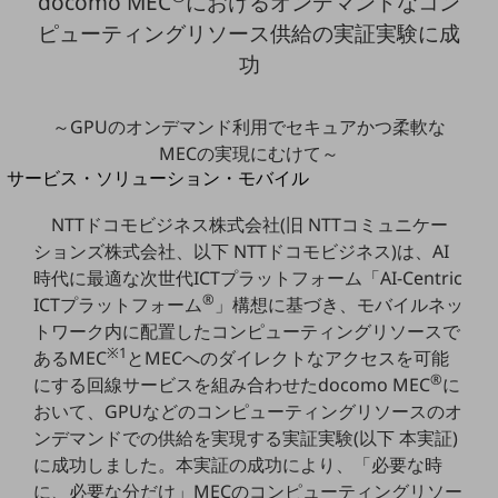
docomo MEC
におけるオンデマンドなコン
地域経済のさらなる活性化に取り組みます
ピューティングリソース供給の実証実験に成
自治体・地域社会との共創
LGPF(Local Government Platform)
功
別ウィンドウで開きます
～GPUのオンデマンド利用でセキュアかつ柔軟な
MECの実現にむけて～
サービス・ソリューション・モバイル
サービス・ソリューションTOP
NTTドコモビジネス株式会社(旧 NTTコミュニケー
DXに関する課題を解決する
ションズ株式会社、以下 NTTドコモビジネス)は、AI
サービス・ソリューションをご紹介
時代に最適な次世代ICTプラットフォーム「AI-Centric
カテゴリーで探す
®
ICTプラットフォーム
」構想に基づき、モバイルネッ
カテゴリーで探すTOP
トワーク内に配置したコンピューティングリソースで
ネットワーク・モバイル
※1
あるMEC
とMECへのダイレクトなアクセスを可能
®
にする回線サービスを組み合わせたdocomo MEC
に
クラウド・データセンター
おいて、GPUなどのコンピューティングリソースのオ
電話・映像コミュニケーション
ンデマンドでの供給を実現する実証実験(以下 本実証)
に成功しました。本実証の成功により、「必要な時
セキュリティ
に、必要な分だけ」MECのコンピューティングリソー