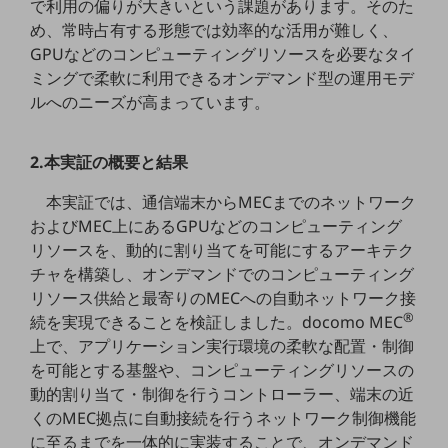
で利用の偏りが大きいという課題があります。そのた
職場環境整備
め、常時占有する形態では効率的な活用が難しく、
地域共創・地方創生
GPUなどのコンピューティングリソースを必要なタイ
ミングで柔軟に利用できるオンデマンド型の運用モデ
セキュリティ対策
ルへのニーズが高まっています。
遠隔監視
2.本実証の概要と結果
顧客体験（CX）改善
自動化・省電化
本実証では、通信端末からMECまでのネットワーク
およびMEC上にあるGPUなどのコンピューティング
人材不足解消
リソースを、動的に割り当てを可能にするアーキテク
業種・業態で探す
チャを構築し、オンデマンドでのコンピューティング
業種・業態で探すTOP
リソース供給と最寄りのMECへの自動ネットワーク接
自治体
®
続を実現できることを検証しました。docomo MEC
上で、アプリケーション実行環境の柔軟な配置・制御
一次産業
を可能とする基盤や、コンピューティングリソースの
医療・介護
動的割り当て・制御を行うコントローラー、端末の近
くのMEC拠点に自動接続を行うネットワーク制御機能
観光
に至るまでを一体的に実装することで、オンデマンド