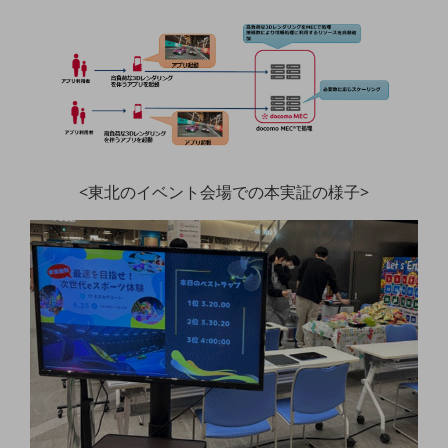
通信モジュール製品
衛星携帯電話
IOT完了済みメーカーブランド製品
料金
料金TOP
ドコモBiz データ無制限 ドコモ MAX ドコモ mini ドコモBiz かけ放題
<東北のイベント会場での本実証の様子>
ケータイプラン
5Gデータプラス
データプラス
IoT向け回線料金
home5Gプラン
モバイルサービス
端末の一元管理