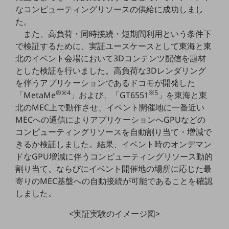
教育
なコンピューティングリソースの供給に成功しまし
た。
モビリティ
また、高負荷・同時接続・短期間利用という条件下
製造・建設業
で検証するために、実証ユースケースとして東海と東
北のイベント会場において3Dコンテンツ配信を題材
小売業
とした検証を行いました。高負荷な3Dレンダリング
キーワードで探す
を伴うアプリケーションであるドコモが開発した
モバイルTOP
®※4
※5
「MetaMe
」および、「GT6551
」を東海と東
法人向けスマホ・携帯に関する、
北のMEC上で動作させ、イベント開催地に一番近い
おすすめの機種、料金やサービスをご紹介
MECへの通信によりアプリケーションへGPUなどの
製品
コンピューティングリソースを自動割り当て・増減で
製品TOP
きるか検証しました。結果、イベント時のオンデマン
ビジネス向けスマートフォン
ドなGPU増減に伴うコンピューティングリソース動的
割り当て、ならびにイベント開催地の場所に応じた最
タフネススマートフォン
寄りのMEC基盤への自動接続が可能であることを確認
データ通信製品
しました。
ドコモケータイ
<実証実験のイメージ図>
5G対応ホームルーター