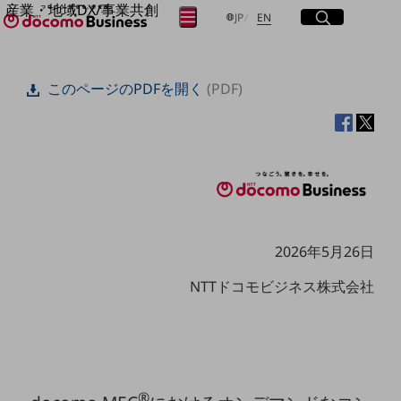
産業・地域DX/事業共創
サイト内検索
開く
日本語
English
メニュー
開く
JP
EN
OPEN HUB for Plural Futures
自律・分散・協調型社会の実現を目指し、
フリーワードを入力して探す
「社会可能性」を探究・実装する事業共創エコシステムです。
このページのPDFを開く
(PDF)
OPEN HUB for Plural Futuresとは
イベント/ウェビナー
検索する
記事コンテンツ
プレイヤー(カタリスト/パートナー企業)
事例
Smart World
フリーワードでNTTドコモビジネスの
取り組みを検索
産業・地域DXプラットフォーマーとして
企業と地域が持続成長する社会を目指します
Smart City
2026年5月26日
Smart Education
Smart Healthcare
NTTドコモビジネス株式会社
Smart Industry
Smart Mobility
Smart Worksite
生成AI(Generative AI)
地域の取り組み
地域社会を支える皆さまと地域課題の解決や
®