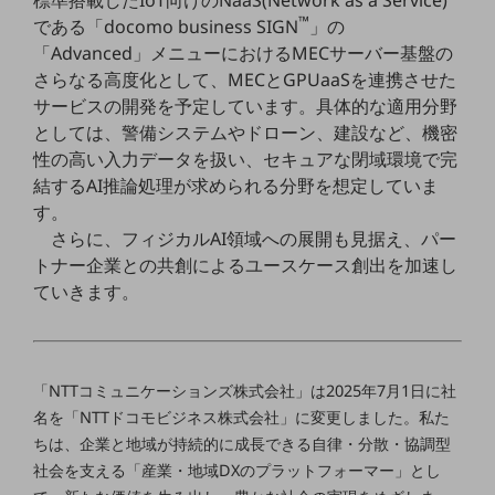
ビジネスお役立ち情報
™
である「docomo business SIGN
」の
旬な話題やお役立ち資料などDXの課題を
「Advanced」メニューにおけるMECサーバー基盤の
解決するヒントをお届けする記事サイト
さらなる高度化として、MECとGPUaaSを連携させた
新着記事
サービスの開発を予定しています。具体的な適用分野
お役立ち資料ダウンロード
トレンド記事特集
としては、警備システムやドローン、建設など、機密
IT用語集
性の高い入力データを扱い、セキュアな閉域環境で完
中堅中小企業向け
結するAI推論処理が求められる分野を想定していま
サービス・ソリューション
す。
課題やニーズに合ったサービスをご紹介し、
さらに、フィジカルAI領域への展開も見据え、パー
中堅中小企業のビジネスをサポート！
トナー企業との共創によるユースケース創出を加速し
お悩みから見つける
ていきます。
お悩みから見つけるTOP
ネットワーク
モバイル・音声
「NTTコミュニケーションズ株式会社」は2025年7月1日に社
名を「NTTドコモビジネス株式会社」に変更しました。私た
バックオフィス
ちは、企業と地域が持続的に成長できる自律・分散・協調型
リモート・ハイブリッドワーク
社会を支える「産業・地域DXのプラットフォーマー」とし