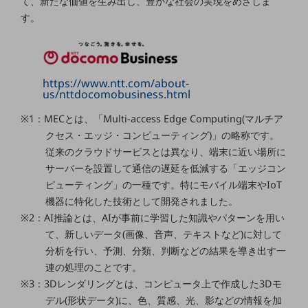
て、新たな価値を生み出し、豊かな社会の実現をめざしま
セキュリティ
す。
その他のお悩みはこちら
業界から見つける
業界から見つけるTOP
https://www.ntt.com/about-
製造業
us/nttdocomobusiness.html
小売・卸売業
※1：MECとは、「Multi-access Edge Computing(マルチア
クセス・エッジ・コンピューティング)」の略称です。
運輸業
従来のクラウドサービスとは異なり、端末に近い場所に
建設業
サーバーを設置して通信の遅延を低減する「エッジコン
ピューティング」の一種です。特にモバイル端末やIoT
地域産業
機器に特化した技術として開発されました。
その他の業界はこちら
※2：AI推論とは、AIが事前に学習した知識やパターンを用い
ゲーム感覚で見つける
て、新しいデータ(画像、音声、テキストなど)に対して
ビジネスお悩み診断
分析を行い、予測、分類、判断などの結果を導き出す一
NTTドコモビジネス
連の処理のことです。
オンラインショップ
※3：3Dレンダリングとは、コンピュータ上で作成した3Dモ
モバイル・ICTサービスをオンラインで
デル(形状データ)に、色、質感、光、影などの情報を加
相談・申し込みができるバーチャルショップ