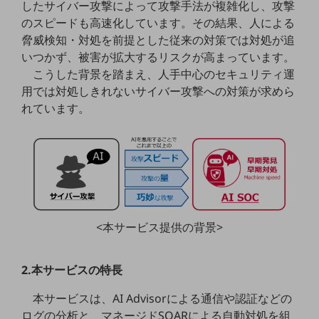
したサイバー攻撃によって攻撃手法が複雑化し、攻撃
5G
のスピードも高速化しています。その結果、人による
IoT
脅威検知・対処を前提とした従来の対策では対処が追
いつかず、被害が拡大するリスクが高まっています。
AI
こうした背景を踏まえ、人手中心のセキュリティ運
データ利活用
用では対処しきれないサイバー攻撃への対策が求めら
れています。
運用管理
業務支援・マーケティング
災害対策・BCP
課題・ニーズで探す
課題・ニーズで探すTOP
コミュニケーション・情報共有
<本サービス提供の背景>
マーケティング
2.本サービスの特長
業務効率化
本サービスは、AI Advisorによる通信や認証などの
災害対策
ログの分析と、マネージドSOARによる自動対処を組