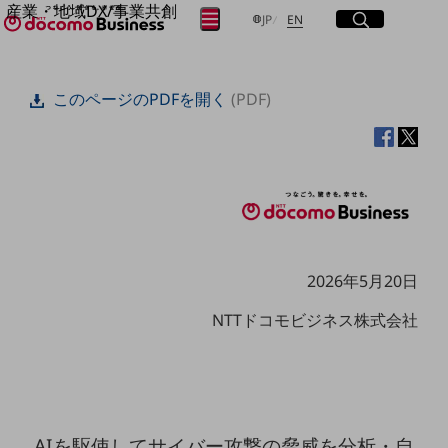
産業・地域DX/事業共創
サイト内検索
開く
日本語
English
メニュー
開く
JP
EN
OPEN HUB for Plural Futures
自律・分散・協調型社会の実現を目指し、
フリーワードを入力して探す
「社会可能性」を探究・実装する事業共創エコシステムです。
このページのPDFを開く
(PDF)
OPEN HUB for Plural Futuresとは
イベント/ウェビナー
検索する
記事コンテンツ
プレイヤー(カタリスト/パートナー企業)
事例
Smart World
フリーワードでNTTドコモビジネスの
取り組みを検索
産業・地域DXプラットフォーマーとして
企業と地域が持続成長する社会を目指します
Smart City
2026年5月20日
Smart Education
Smart Healthcare
NTTドコモビジネス株式会社
Smart Industry
Smart Mobility
Smart Worksite
生成AI(Generative AI)
地域の取り組み
地域社会を支える皆さまと地域課題の解決や
AIを駆使してサイバー攻撃の脅威を分析・自