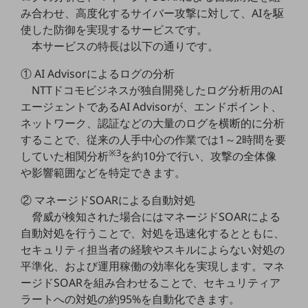
職場環境整備
み合わせ、高度化するサイバー攻撃に対して、AIを駆
使した防御を実現するサービスです。
地域共創・地方創生
本サービスの特長は以下の通りです。
セキュリティ対策
① AI Advisorによるログの分析
遠隔監視
NTTドコモビジネスが独自開発したログ分析用のAI
エージェントであるAI Advisorが、エンドポイント、
顧客体験（CX）改善
ネットワーク、認証などの大量のログを横断的に分析
自動化・省電化
することで、従来の人手中心の作業では1～2時間を要
※3
していた相関分析
を約10分で行い、攻撃の全体像
人材不足解消
や影響範囲などを特定できます。
業種・業態で探す
業種・業態で探すTOP
② マネージドSOARによる自動対処
脅威が検知された場合にはマネージドSOARによる
自治体
自動対処を行うことで、対処を迅速化するとともに、
一次産業
セキュリティ担当者の経験やスキルによらない対処の
平準化、および運用稼働の効率化を実現します。マネ
医療・介護
ージドSOARを組み合わせることで、セキュリティア
観光
ラートへの対処の約95%を自動化できます。