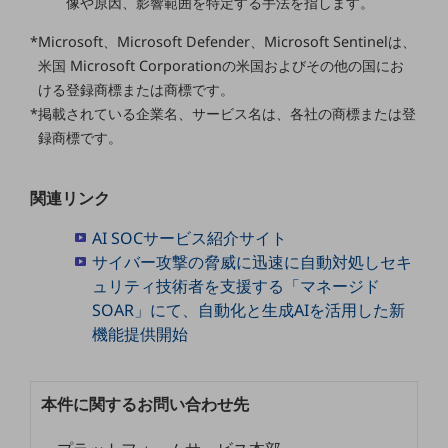
像や原因、影響範囲を特定する手法を指します。
ビジネスお役立ち情報
旬な話題やお役立ち資料などDXの課題を
*Microsoft、Microsoft Defender、Microsoft Sentinelは、
解決するヒントをお届けする記事サイト
米国 Microsoft Corporationの米国およびその他の国にお
新着記事
ける登録商標または商標です。
お役立ち資料ダウンロード
*掲載されている企業名、サービス名は、各社の商標または登
トレンド記事特集
IT用語集
録商標です。
中堅中小企業向け
サービス・ソリューション
関連リンク
課題やニーズに合ったサービスをご紹介し、
中堅中小企業のビジネスをサポート！
AI SOCサービス紹介サイト
お悩みから見つける
サイバー攻撃の脅威に迅速に自動対処しセキ
お悩みから見つけるTOP
ュリティ技術者を支援する「マネージド
SOAR」にて、自動化と生成AIを活用した新
ネットワーク
機能提供開始
モバイル・音声
バックオフィス
本件に関するお問い合わせ先
リモート・ハイブリッドワーク