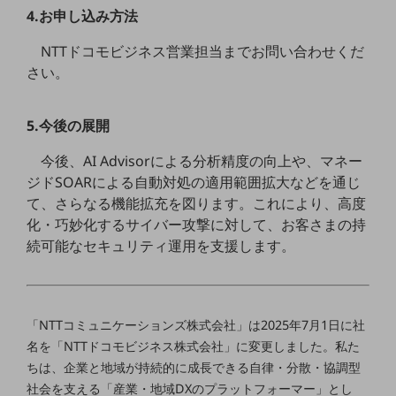
4.お申し込み方法
通信モジュール製品
NTTドコモビジネス営業担当までお問い合わせくだ
衛星携帯電話
さい。
IOT完了済みメーカーブランド製品
料金
5.今後の展開
料金TOP
今後、AI Advisorによる分析精度の向上や、マネー
ドコモBiz データ無制限 ドコモ MAX ドコモ mini ドコモBiz かけ放題
ジドSOARによる自動対処の適用範囲拡大などを通じ
ケータイプラン
て、さらなる機能拡充を図ります。これにより、高度
化・巧妙化するサイバー攻撃に対して、お客さまの持
5Gデータプラス
続可能なセキュリティ運用を支援します。
データプラス
IoT向け回線料金
「NTTコミュニケーションズ株式会社」は2025年7月1日に社
home5Gプラン
モバイルサービス
名を「NTTドコモビジネス株式会社」に変更しました。私た
端末の一元管理
ちは、企業と地域が持続的に成長できる自律・分散・協調型
社会を支える「産業・地域DXのプラットフォーマー」とし