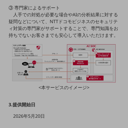
教育
③ 専門家によるサポート
人手での対処が必要な場合やAIの分析結果に対する
モビリティ
疑問などについて、NTTドコモビジネスのセキュリテ
製造・建設業
ィ対策の専門家がサポートすることで、専門知識をお
持ちでないお客さまでも安心して導入いただけます。
小売業
キーワードで探す
モバイルTOP
法人向けスマホ・携帯に関する、
おすすめの機種、料金やサービスをご紹介
製品
製品TOP
ビジネス向けスマートフォン
<本サービスのイメージ>
タフネススマートフォン
3.提供開始日
データ通信製品
2026年5月20日
ドコモケータイ
5G対応ホームルーター