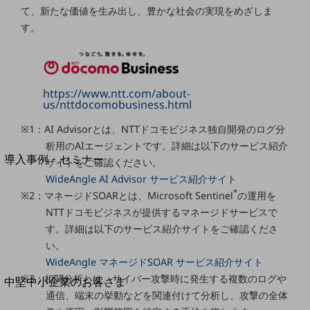
セキュリティ
て、新たな価値を生み出し、豊かな社会の実現をめざしま
運用保守・故障紛失サポート
す。
回線・ネットワーク
お手続き
https://www.ntt.com/about-
us/nttdocomobusiness.html
※1：AI Advisorとは、NTTドコモビジネス独自開発のログ分
別ウィンドウで開きます
サービスをご利用中のお客さま
析用のAIエージェントです。詳細は以下のサービス紹介
導入事例・セミナー
サイトをご確認ください。
導入事例TOP
WideAngle AI Advisor サービス紹介サイト
*
※2：マネージドSOARとは、Microsoft Sentinel
の運用を
最新の導入事例や注目の導入事例をご紹介します
NTTドコモビジネスが提供するマネージドサービスで
セミナー
す。詳細は以下のサービス紹介サイトをご確認くださ
開催・出展する各種セミナー、イベント情報をご紹介します
い。
WideAngle マネージドSOAR サービス紹介サイト
別ウィンドウで開きます
※3：相関分析とは、サイバー攻撃時に発生する複数のログや
中堅中小企業のお客さま
通信、端末の挙動などを関連付けて分析し、攻撃の全体
NTTドコモビジネスウォッチ