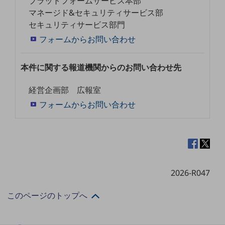
プラットフォームサービス本部
セキュリティ
マネージド&セキュリティサービス部
その他のお悩みはこちら
セキュリティサービス部門
業界から見つける
フォームからお問い合わせ
業界から見つけるTOP
製造業
本件に関する報道機関からのお問い合わせ先
小売・卸売業
経営企画部 広報室
運輸業
フォームからお問い合わせ
建設業
地域産業
その他の業界はこちら
ゲーム感覚で見つける
2026-R047
ビジネスお悩み診断
NTTドコモビジネス
このページのトップへ
オンラインショップ
モバイル・ICTサービスをオンラインで
相談・申し込みができるバーチャルショップ