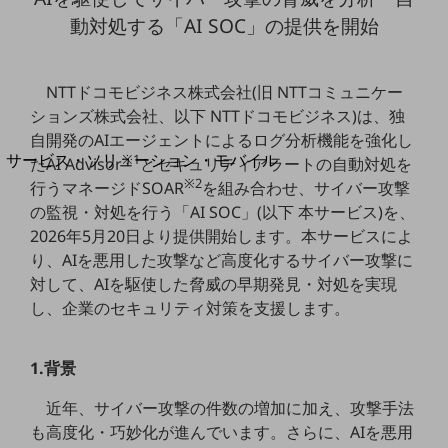
地域経済のさらなる活性化に取り組みます
動対処する「AI SOC」の提供を開始
自治体・地域社会との共創
LGPF(Local Government Platform)
NTTドコモビジネス株式会社(旧 NTTコミュニケー
別ウィンドウで開きます
ションズ株式会社、以下 NTTドコモビジネス)は、独
自開発のAIエージェントによるログ分析機能を強化し
サービス・ソリューション・モバイル
※1
たAI Advisor
とセキュリティアラートの自動対処を
サービス・ソリューションTOP
※2
行うマネージドSOAR
を組み合わせ、サイバー攻撃
の監視・対処を行う「AI SOC」(以下 本サービス)を、
DXに関する課題を解決する
2026年5月20日より提供開始します。本サービスによ
サービス・ソリューションをご紹介
カテゴリーで探す
り、AIを悪用した攻撃など高度化するサイバー攻撃に
カテゴリーで探すTOP
対して、AIを駆使した脅威の早期発見・対処を実現
し、企業のセキュリティ対策を支援します。
ネットワーク・モバイル
クラウド・データセンター
1.背景
電話・映像コミュニケーション
近年、サイバー攻撃の件数の増加に加え、攻撃手法
セキュリティ
も高度化・巧妙化が進んでいます。さらに、AIを悪用