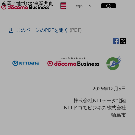
産業・地域DX/事業共創
サイト内検索
開く
日本語
English
メニュー
開く
JP
EN
OPEN HUB for Plural Futures
自律・分散・協調型社会の実現を目指し、
フリーワードを入力して探す
「社会可能性」を探究・実装する事業共創エコシステムです。
このページのPDFを開く
(PDF)
OPEN HUB for Plural Futuresとは
イベント/ウェビナー
検索する
記事コンテンツ
プレイヤー(カタリスト/パートナー企業)
事例
Smart World
フリーワードでNTTドコモビジネスの
取り組みを検索
産業・地域DXプラットフォーマーとして
企業と地域が持続成長する社会を目指します
Smart City
Smart Education
2025年12月5日
Smart Healthcare
Smart Industry
株式会社NTTデータ北陸
Smart Mobility
NTTドコモビジネス株式会社
Smart Worksite
輪島市
生成AI(Generative AI)
地域の取り組み
地域社会を支える皆さまと地域課題の解決や