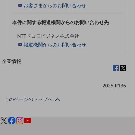
法人向けモバイルトップ
お客さまからのお問い合わせ
はじめての方へ
サービス・商品を探す
新規会員登録/ログインはこちら
本件に関する報道機関からのお問い合わせ先
100回線以上のお問い合わせ・お見積りはこちら
NTTドコモビジネス株式会社
報道機関からのお問い合わせ
別ウィンドウで開きます
企業情報
企業情報TOP
会社案内
会社案内TOP
2025-R136
組織
このページのトップへ
沿革
社長からのご挨拶
事業拠点