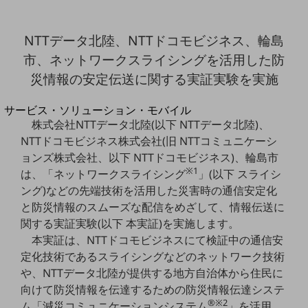
地域経済のさらなる活性化に取り組みます
自治体・地域社会との共創
LGPF(Local Government Platform)
NTTデータ北陸、NTTドコモビジネス、輪島
市、ネットワークスライシングを活用した防
別ウィンドウで開きます
災情報の安定伝送に関する実証実験を実施
サービス・ソリューション・モバイル
株式会社NTTデータ北陸(以下 NTTデータ北陸)、
サービス・ソリューションTOP
NTTドコモビジネス株式会社(旧 NTTコミュニケーシ
DXに関する課題を解決する
ョンズ株式会社、以下 NTTドコモビジネス)、輪島市
サービス・ソリューションをご紹介
※1
は、「ネットワークスライシング
」(以下 スライシ
カテゴリーで探す
ング)などの先端技術を活用した災害時の通信安定化
カテゴリーで探すTOP
と防災情報のスムーズな配信をめざして、情報伝送に
ネットワーク・モバイル
関する実証実験(以下 本実証)を実施します。
本実証は、NTTドコモビジネスにて検証中の通信安
クラウド・データセンター
定化技術であるスライシングなどのネットワーク技術
電話・映像コミュニケーション
や、NTTデータ北陸が提供する地方自治体から住民に
向けて防災情報を伝達するための防災情報伝達システ
セキュリティ
®※2
ム「減災コミュニケーションシステム
」を活用