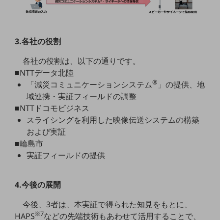
通信モジュール製品
衛星携帯電話
3.各社の役割
IOT完了済みメーカーブランド製品
各社の役割は、以下の通りです。
料金
■NTTデータ北陸
料金TOP
®
「減災コミュニケーションシステム
」の提供、地
ドコモBiz データ無制限 ドコモ MAX ドコモ mini ドコモBiz かけ放題
域連携・実証フィールドの調整
■NTTドコモビジネス
ケータイプラン
スライシングを利用した映像伝送システムの構築
5Gデータプラス
および実証
■輪島市
データプラス
実証フィールドの提供
IoT向け回線料金
home5Gプラン
4.今後の展開
モバイルサービス
端末の一元管理
今後、3者は、本実証で得られた知見をもとに、
※7
HAPS
などの先端技術もあわせて活用することで、