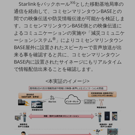
※6
Starlinkをバックホール
とした移動基地局車の
教育
通信を経由して、コミセンマリンタウンBASEとの
モビリティ
間での映像伝送や防災情報伝達が可能かを検証しま
す。コミセンマリンタウンBASE側との映像伝送に
製造・建設業
よるコミュニケーションの実施や「減災コミュニケ
小売業
®
ーションシステム
」によりコミセンマリンタウン
キーワードで探す
BASE屋外に設置されたスピーカーで音声放送が出
モバイルTOP
来る事を確認すると共に、コミセンマリンタウン
法人向けスマホ・携帯に関する、
BASE内に設置されたサイネージにもリアルタイム
おすすめの機種、料金やサービスをご紹介
で情報配信出来ることを確認します。
製品
製品TOP
<本実証のイメージ>
ビジネス向けスマートフォン
タフネススマートフォン
データ通信製品
ドコモケータイ
5G対応ホームルーター