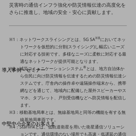
セキュリティ
災害時の通信インフラ強化や防災情報伝達の高度化を
運用保守・故障紛失サポート
さらに推進し、地域の安全・安心に貢献します。
回線・ネットワーク
お手続き
※8
※1：ネットワークスライシングとは、5G SA
においてネッ
トワークを仮想的に分割(スライシング)し幅広いニーズ
に対応する技術です。多様なニーズに柔軟に対応する最
適なネットワークが提供可能となります。
別ウィンドウで開きます
サービスをご利用中のお客さま
®
※2：減災コミュニケーションシステム
とは、地方自治体か
導入事例・セミナー
ら住民に向け防災情報を伝達するための防災情報伝達シ
導入事例TOP
ステムです。庁舎内の操作卓や遠隔操作端末から、携帯
最新の導入事例や注目の導入事例をご紹介します
網などを通じて、地域内に配備した屋外スピーカーやス
セミナー
マホ、タブレット、戸別受信機などへ防災情報を配信し
開催・出展する各種セミナー、イベント情報をご紹介します
ます。
※3：移動基地局車とは、無線基地局と同等の機能を有する無
線基地局車両です。
別ウィンドウで開きます
中堅中小企業のお客さま
※4：Starlinkとは、低軌道衛星を用いた衛星通信ソリューシ
NTTドコモビジネスウォッチ
ョンです。通信環境のない場所でも高速・低遅延の通信