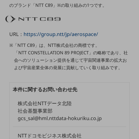
セキュリティ
のブランド「NTT C89」※の取り組みの1つです。
その他のお悩みはこちら
業界から見つける
業界から見つけるTOP
URL：
https://group.ntt/jp/aerospace/
製造業
※「NTT C89」は、NTT株式会社の商標です。
小売・卸売業
「NTT CONSTELLATION 89 PROJECT」の略称であり、社
会へのソリューション提供を通じて宇宙関連事業の拡大お
運輸業
よび宇宙産業全体の発展に貢献していく取り組みです。
建設業
地域産業
本件に関するお問い合わせ先
その他の業界はこちら
ゲーム感覚で見つける
株式会社NTTデータ北陸
ビジネスお悩み診断
社会基盤事業部
NTTドコモビジネス
gcs_sal@hml.nttdata-hokuriku.co.jp
オンラインショップ
モバイル・ICTサービスをオンラインで
NTTドコモビジネス株式会社
相談・申し込みができるバーチャルショップ