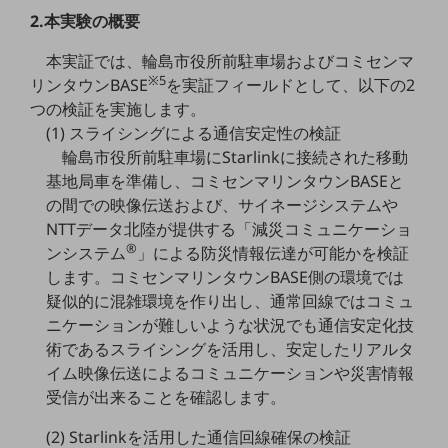
職場環境整備
2.本実験の概要
地域共創・地方創生
本実証では、輪島市役所前駐車場およびコミセンマ
※5
リンタウンBASE
を実証フィールドとして、以下の2
セキュリティ対策
つの検証を実施します。
遠隔監視
(1) スライシングによる通信安定性の検証
輪島市役所前駐車場にStarlinkに接続された移動
顧客体験（CX）改善
基地局車を準備し、コミセンマリンタウンBASEと
自動化・省電化
の間での映像伝送および、サイネージシステムや
NTTデータ北陸が提供する「減災コミュニケーショ
人材不足解消
®
ンシステム
」による防災情報伝達が可能かを検証
業種・業態で探す
します。コミセンマリンタウンBASE側の環境では
業種・業態で探すTOP
疑似的に混雑環境を作り出し、通常回線ではコミュ
自治体
ニケーションが難しいような状況でも通信安定化技
術であるスライシングを活用し、安定したリアルタ
一次産業
イム映像伝送によるコミュニケーションや災害情報
医療・介護
受信が出来ることを確認します。
観光
(2) Starlinkを活用した通信回線確保の検証