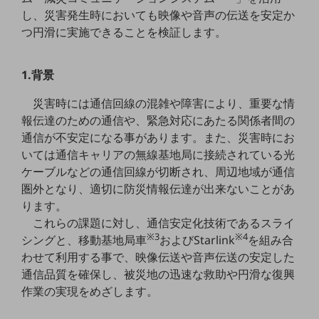
5G
し、災害発生時においても映像や音声の伝送を安定か
つ円滑に実施できることを検証します。
IoT
AI
1.背景
データ利活用
災害時には通信回線の混雑や障害により、重要な情
運用管理
報伝達のための通信や、緊急対応にあたる関係者間の
通信が不安定になる事があります。また、災害時にお
業務支援・マーケティング
いては通信キャリアの無線基地局に接続されている光
災害対策・BCP
ケーブルなどの通信回線が切断され、周辺地域が通信
課題・ニーズで探す
圏外となり、適切に防災情報伝達が出来ないことがあ
課題・ニーズで探すTOP
ります。
これらの課題に対し、通信安定化技術であるスライ
コミュニケーション・情報共有
※3
※4
シングと、移動基地局車
およびStarlink
を組み合
マーケティング
わせて利用する事で、映像伝送や音声伝送の安定した
通信品質を確保し、被災地の迅速な救助や円滑な復興
業務効率化
作業の実現をめざします。
災害対策