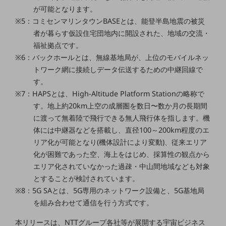
ビジネスお役立ち情報
が可能となります。
旬な話題やお役立ち資料などDXの課題を
※5：コミセンマリンタウンBASEとは、能登半島地震の被災
解決するヒントをお届けする記事サイト
者が暮らす仮設住宅団地内に開設された、地域の交流・
新着記事
福祉拠点です。
お役立ち資料ダウンロード
※6：バックホールとは、無線基地局が、上位のモバイルネッ
トレンド記事特集
IT用語集
トワーク網に接続しデータ伝送するための中継回線で
中堅中小企業向け
す。
サービス・ソリューション
※7：HAPSとは、High-Altitude Platform Stationの略称で
す。地上約20km上空の成層圏を数日〜数か月の長期間
課題やニーズに合ったサービスをご紹介し、
中堅中小企業のビジネスをサポート！
に渡って無着陸で飛行できる無人飛行体を指します。機
お悩みから見つける
体には中継器などを搭載し、直径100～200km程度のエ
お悩みから見つけるTOP
リア化が可能となり(機体設計により変動)、従来エリア
化が困難であった空、海上をはじめ、採算性の観点から
ネットワーク
エリア化されていなかった過疎・中山間地域なども対象
モバイル・音声
とすることが検討されています。
※8：5G SAとは、5G専用のネットワーク設備と、5G基地局
バックオフィス
を組み合わせて通信を行う方式です。
リモート・ハイブリッドワーク
本リリースは、NTTグループ各社等が展開する宇宙ビジネス