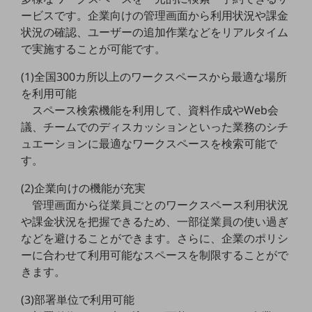
教育
ービスです。企業向けの管理画面から利用状況や課金
状況の確認、ユーザーの追加作業などをリアルタイム
モビリティ
で実施することが可能です。
製造・建設業
(1)全国300カ所以上のワークスペースから最適な場所
小売業
を利用可能
キーワードで探す
スペース検索機能を利用して、資料作成やWeb会
モバイルTOP
議、チームでのディスカッションといった業務のシチ
法人向けスマホ・携帯に関する、
ュエーションに最適なワークスペースを検索可能で
おすすめの機種、料金やサービスをご紹介
す。
製品
製品TOP
(2)企業向けの機能が充実
管理画面から従業員ごとのワークスペース利用状況
ビジネス向けスマートフォン
や課金状況を把握できるため、一部従業員の使い過ぎ
タフネススマートフォン
などを避けることができます。さらに、企業のポリシ
ーに合わせて利用可能なスペースを制限することがで
データ通信製品
きます。
ドコモケータイ
(3)部署単位で利用可能
5G対応ホームルーター