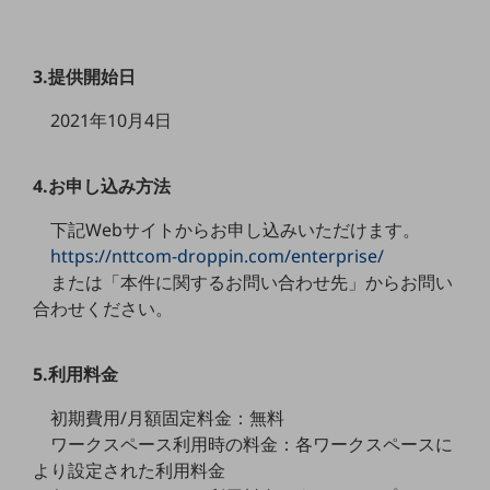
セキュリティ
その他のお悩みはこちら
業界から見つける
3.提供開始日
業界から見つけるTOP
2021年10月4日
製造業
小売・卸売業
4.お申し込み方法
運輸業
下記Webサイトからお申し込みいただけます。
https://nttcom-droppin.com/enterprise/
建設業
または「本件に関するお問い合わせ先」からお問い
地域産業
合わせください。
その他の業界はこちら
ゲーム感覚で見つける
5.利用料金
ビジネスお悩み診断
NTTドコモビジネス
初期費用/月額固定料金：無料
オンラインショップ
ワークスペース利用時の料金：各ワークスペースに
モバイル・ICTサービスをオンラインで
より設定された利用料金
相談・申し込みができるバーチャルショップ