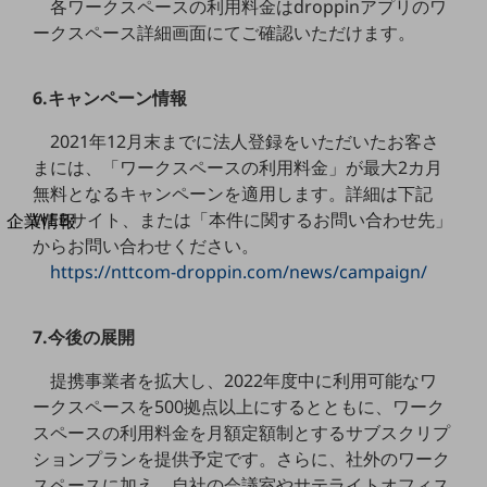
各ワークスペースの利用料金はdroppinアプリのワ
法人向けモバイルトップ
ークスペース詳細画面にてご確認いただけます。
はじめての方へ
サービス・商品を探す
新規会員登録/ログインはこちら
100回線以上のお問い合わせ・お見積りはこちら
6.キャンペーン情報
2021年12月末までに法人登録をいただいたお客さ
まには、「ワークスペースの利用料金」が最大2カ月
無料となるキャンペーンを適用します。詳細は下記
別ウィンドウで開きます
WEBサイト、または「本件に関するお問い合わせ先」
企業情報
からお問い合わせください。
企業情報TOP
会社案内
https://nttcom-droppin.com/news/campaign/
会社案内TOP
組織
7.今後の展開
沿革
提携事業者を拡大し、2022年度中に利用可能なワ
ークスペースを500拠点以上にするとともに、ワーク
社長からのご挨拶
スペースの利用料金を月額定額制とするサブスクリプ
事業拠点
ションプランを提供予定です。さらに、社外のワーク
スペースに加え、自社の会議室やサテライトオフィス