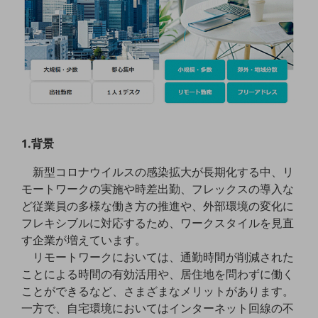
5G
IoT
AI
データ利活用
運用管理
業務支援・マーケティング
1.背景
災害対策・BCP
新型コロナウイルスの感染拡大が長期化する中、リ
課題・ニーズで探す
モートワークの実施や時差出勤、フレックスの導入な
課題・ニーズで探すTOP
ど従業員の多様な働き方の推進や、外部環境の変化に
フレキシブルに対応するため、ワークスタイルを見直
コミュニケーション・情報共有
す企業が増えています。
マーケティング
リモートワークにおいては、通勤時間が削減された
ことによる時間の有効活用や、居住地を問わずに働く
業務効率化
ことができるなど、さまざまなメリットがあります。
災害対策
一方で、自宅環境においてはインターネット回線の不