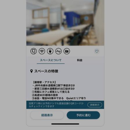
ビジネスお役立ち情報
旬な話題やお役立ち資料などDXの課題を
解決するヒントをお届けする記事サイト
新着記事
お役立ち資料ダウンロード
トレンド記事特集
IT用語集
中堅中小企業向け
サービス・ソリューション
課題やニーズに合ったサービスをご紹介し、
中堅中小企業のビジネスをサポート！
お悩みから見つける
お悩みから見つけるTOP
ネットワーク
モバイル・音声
バックオフィス
リモート・ハイブリッドワーク