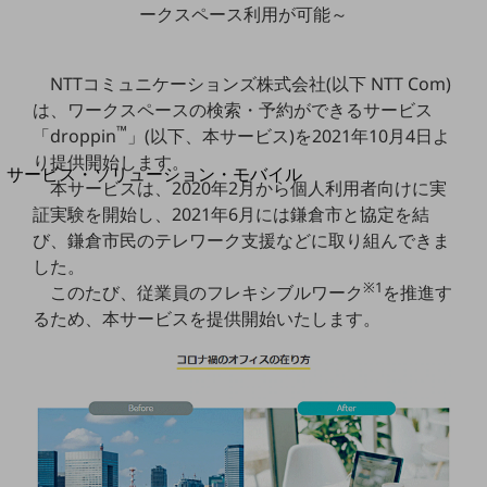
地域経済のさらなる活性化に取り組みます
ークスペース利用が可能～
自治体・地域社会との共創
LGPF(Local Government Platform)
NTTコミュニケーションズ株式会社(以下 NTT Com)
は、ワークスペースの検索・予約ができるサービス
別ウィンドウで開きます
™
「droppin
」(以下、本サービス)を2021年10月4日よ
り提供開始します。
サービス・ソリューション・モバイル
本サービスは、2020年2月から個人利用者向けに実
サービス・ソリューションTOP
証実験を開始し、2021年6月には鎌倉市と協定を結
DXに関する課題を解決する
び、鎌倉市民のテレワーク支援などに取り組んできま
サービス・ソリューションをご紹介
した。
カテゴリーで探す
※1
このたび、従業員のフレキシブルワーク
を推進す
カテゴリーで探すTOP
るため、本サービスを提供開始いたします。
ネットワーク・モバイル
クラウド・データセンター
電話・映像コミュニケーション
セキュリティ