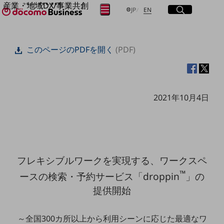
産業・地域DX/事業共創
サイト内検索
開く
日本語
English
メニュー
開く
JP
EN
OPEN HUB for Plural Futures
自律・分散・協調型社会の実現を目指し、
フリーワードを入力して探す
「社会可能性」を探究・実装する事業共創エコシステムです。
このページのPDFを開く
(PDF)
OPEN HUB for Plural Futuresとは
イベント/ウェビナー
検索する
記事コンテンツ
プレイヤー(カタリスト/パートナー企業)
事例
2021年10月4日
Smart World
フリーワードでNTTドコモビジネスの
取り組みを検索
産業・地域DXプラットフォーマーとして
企業と地域が持続成長する社会を目指します
Smart City
Smart Education
Smart Healthcare
フレキシブルワークを実現する、ワークスペ
Smart Industry
Smart Mobility
™
ースの
検索・予約サービス「droppin
」の
Smart Worksite
提供開始
生成AI(Generative AI)
地域の取り組み
～全国300カ所以上から利用シーンに応じた最適なワ
地域社会を支える皆さまと地域課題の解決や