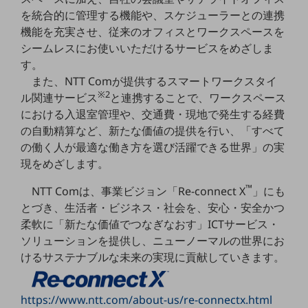
グループ会社
を統合的に管理する機能や、スケジューラーとの連携
会社案内パンフレット
機能を充実させ、従来のオフィスとワークスペースを
ニュースルーム
シームレスにお使いいただけるサービスをめざしま
ニュースルームTOP
す。
また、NTT Comが提供するスマートワークスタイ
ニュースリリース
※2
ル関連サービス
と連携することで、ワークスペース
地域からの発表
における入退室管理や、交通費・現地で発生する経費
の自動精算など、新たな価値の提供を行い、「すべて
重要なお知らせ
の働く人が最適な働き方を選び活躍できる世界」の実
お知らせ
現をめざします。
社外からの評価実績
™
NTT Comは、事業ビジョン「Re-connect X
」にも
サステナビリティ
とづき、生活者・ビジネス・社会を、安心・安全かつ
サステナビリティTOP
柔軟に「新たな価値でつなぎなおす」ICTサービス・
NTTドコモビジネスグループのサステナビリティ
ソリューションを提供し、ニューノーマルの世界にお
けるサステナブルな未来の実現に貢献していきます。
サステナビリティ基本方針
サステナビリティレポート
https://www.ntt.com/about-us/re-connectx.html