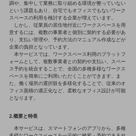
調や、集中して業務に取り組める環境が整っていない
職場環境整備
という課題もあり、自宅でもオフィスでもないワーク
地域共創・地方創生
スペースの利用を検討する企業が増えています。
しかし、従業員の居住地付近にワークスペースを用
セキュリティ対策
意するには、複数の事業者と個別に契約する必要があ
遠隔監視
り、支払い管理や、予約方法のマニュアル作成などが
企業の負担となっています。
顧客体験（CX）改善
本サービスでは、ワークスペース利用のプラットフ
自動化・省電化
ォームとして、複数事業者との契約や支払い、スペー
ス予約を統合することで、全国の多種多様なワークス
人材不足解消
ペースを簡単にご利用いただくことができます。ま
業種・業態で探す
た、働く場所の選択肢を多様化することで、従来のオ
業種・業態で探すTOP
フィス面積の適正化など、柔軟なオフィス設計が可能
自治体
となります。
一次産業
2.概要と特長
医療・介護
本サービスは、スマートフォンのアプリから、多種
観光
多様なワークスペースを一元的に検索・予約できるサ