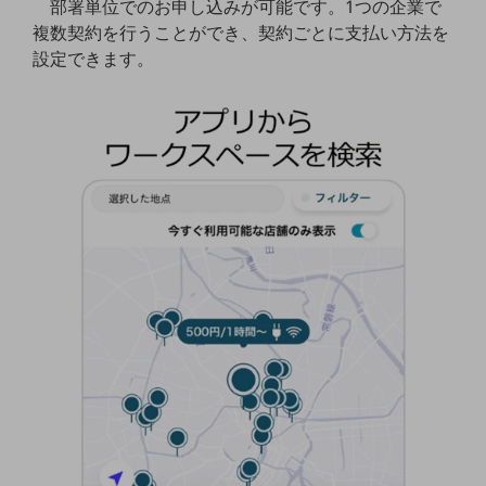
部署単位でのお申し込みが可能です。1つの企業で
複数契約を行うことができ、契約ごとに支払い方法を
通信モジュール製品
設定できます。
衛星携帯電話
IOT完了済みメーカーブランド製品
料金
料金TOP
ドコモBiz データ無制限 ドコモ MAX ドコモ mini ドコモBiz かけ放題
ケータイプラン
5Gデータプラス
データプラス
IoT向け回線料金
home5Gプラン
モバイルサービス
端末の一元管理