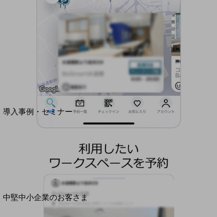
セキュリティ
運用保守・故障紛失サポート
回線・ネットワーク
お手続き
別ウィンドウで開きます
サービスをご利用中のお客さま
導入事例・セミナー
導入事例TOP
最新の導入事例や注目の導入事例をご紹介します
セミナー
開催・出展する各種セミナー、イベント情報をご紹介します
別ウィンドウで開きます
中堅中小企業のお客さま
NTTドコモビジネスウォッチ