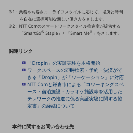
ダイバーシティ
経営情報
※1：業務やお客さま、ライフスタイルに応じて、場所と時間
経営情報TOP
を自在に選択可能な新しい働き方をさします。
※2：NTT Comのスマートワークスタイル推進室が提供する
業績
®
®
「SmartGo
Staple」と「Smart Me
」をさします。
決算公告
電子公告
関連リンク
基礎的電気通信役務損益明細表
「Dropin」の実証実験を本格開始
採用情報
ワークスペースの即時検索・予約・決済がで
採用情報TOP
きる「Dropin」が「ワーケーション」に対応
新卒採用
NTT Comと鎌倉市による「コワーキングスペ
ース・宿泊施設・カラオケ施設等を活用した
経験者採用
テレワークの推進に係る実証実験に関する協
障がい者採用
定書」の締結について
人材育成制度
広告・協賛
本件に関するお問い合わせ先
広告