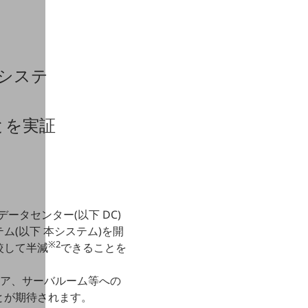
却システ
とを実証
データセンター(以下 DC)
ム(以下 本システム)を開
※2
較して半減
できることを
ロア、サーバルーム等への
とが期待されます。