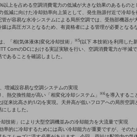
0%以上を占める空調消費電力の低減が大きな効果のあるもの
電力低減に向けた冷却効率向上策として、発生熱源付近で冷却を
配管が容易な水冷システムによる局所空調では、受熱部機器が
冷媒は高圧ガスとなるため、有資格者による管理が必要となる
※5
omは、「相(気体液体)変化冷却技術」
(以下 本技術)を利用し
TT ComのDCにおける実証実験を行い、空調消費電力が半減
易であることを確認しました。
付け、増減設容易な空調システムの実現
※6
り、熱交換性能が高い「相変化冷却システム」
を導入するこ
(従来比高さ約1/2)を実現。天井高が低いフロアへの局所空
易にしました。
変化冷却技術」により大型空調機並みの冷却能力を大流量で実現
効率的に冷却するためには高い冷却能力が重要ですが、そのため
媒をスムーズに流す必要があります。今回、両社は配管内の気