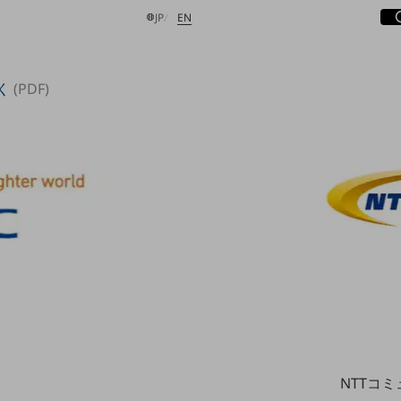
サ
開
日本語
English
JP
EN
く
(PDF)
検索する
NTTコ