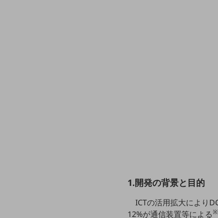
クラウド・データセンター
電話・映像コミュニケーション
セキュリティ
5G
IoT
AI
データ利活用
運用管理
業務支援・マーケティング
災害対策・BCP
課題・ニーズで探す
1.開発の背景と目的
課題・ニーズで探すTOP
コミュニケーション・情報共有
ICTの活用拡大により
※
12%が通信装置等による