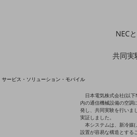
地域経済のさらなる活性化に取り組みます
自治体・地域社会との共創
LGPF(Local Government Platform)
NEC
別ウィンドウで開きます
共同実
サービス・ソリューション・モバイル
サービス・ソリューションTOP
日本電気株式会社(以下N
DXに関する課題を解決する
内の通信機械設備の空調に
サービス・ソリューションをご紹介
カテゴリーで探す
発し、共同実験を行いま
カテゴリーで探すTOP
実証しました。
本システムは、新冷媒
ネットワーク・モバイル
設置が容易な構造とする