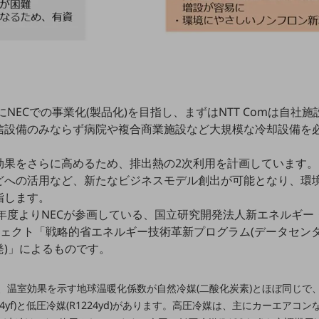
にNECでの事業化(製品化)を目指し、まずはNTT Comは自社
信設備のみならず病院や複合商業施設など大規模な冷却設備を
効果をさらに高めるため、排出熱の2次利用を計画しています
どへの活用など、新たなビジネスモデル創出が可能となり、環
指します。
7年度よりNECが参画している、国立研究開発法人新エネルギ
ェクト「戦略的省エネルギー技術革新プログラム(データセン
発)」によるものです。
は、温室効果を示す地球温暖化係数が自然冷媒(二酸化炭素)とほぼ同じ
34yf)と低圧冷媒(R1224yd)があります。高圧冷媒は、主にカーエア