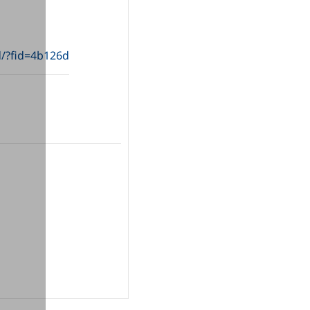
d/?fid=4b126d