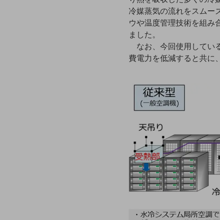
一次産業
冷媒蒸気の流れをスムーズ
医療・介護
ウや温度管理技術を組み
ました。
観光
なお、今回使用している
教育
費電力を低減すると共に
モビリティ
製造・建設業
小売業
キーワードで探す
モバイルTOP
法人向けスマホ・携帯に関する、
おすすめの機種、料金やサービスをご紹介
製品
製品TOP
ビジネス向けスマートフォン
タフネススマートフォン