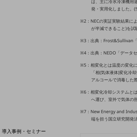
は、主に冷水冷凍機用途(
home5Gプラン
発・実用化しました。(空
モバイルサービス
端末の一元管理
※2：NECの実証実験結果
が半減できること)を試
セキュリティ
※3：出典：Frost&Sullivan「Id
運用保守・故障紛失サポート
※4：出典：NEDO「デー
回線・ネットワーク
お手続き
※5：相変化とは温度の変化
「相(気体液体)変化冷
アルコールで消毒した
※6：相変化冷却システムとは
へ運び、室外で気体の熱
※7：New Energy and In
端を担う国立研究開発
別ウィンドウで開きます
サービスをご利用中のお客さま
導入事例・セミナー