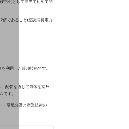
途(空冷)として世界で初めて開
2倍であること(空調消費電力
」。
現象を利用した冷却技術です。
)し、配管を通じて気体を室外
ムです。
日本のエネルギー・環境分野と産業技術の一