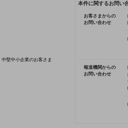
導入事例TOP
本件に関するお問い
最新の導入事例や注目の導入事例をご紹介します
お客さまからの
セミナー
お問い合わせ
開催・出展する各種セミナー、イベント情報をご紹介します
中堅中小企業のお客さま
NTTドコモビジネスウォッチ
報道機関からの
ビジネスお役立ち情報
お問い合わせ
旬な話題やお役立ち資料などDXの課題を
解決するヒントをお届けする記事サイト
新着記事
お役立ち資料ダウンロード
トレンド記事特集
IT用語集
中堅中小企業向け
サービス・ソリューション