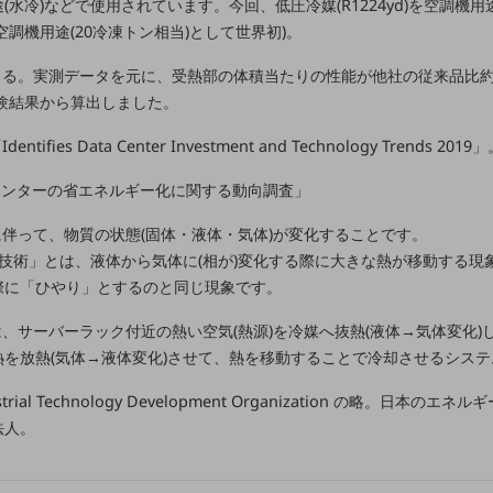
水冷)などで使用されています。今回、低圧冷媒(R1224yd)を空調機用
調機用途(20冷凍トン相当)として世界初)。
による。実測データを元に、受熱部の体積当たりの性能が他社の従来品比約
験結果から算出しました。
entifies Data Center Investment and Technology Trends 2019
タセンターの省エネルギー化に関する動向調査」
に伴って、物質の状態(固体・液体・気体)が変化することです。
却技術」とは、液体から気体に(相が)変化する際に大きな熱が移動する
際に「ひやり」とするのと同じ現象です。
、サーバーラック付近の熱い空気(熱源)を冷媒へ抜熱(液体→気体変化
を放熱(気体→液体変化)させて、熱を移動することで冷却させるシステ
dustrial Technology Development Organization の略。
法人。