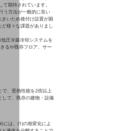
として期待されています。
行う方法が一般的に良い
大きいため後付け設置が困
など様々な課題がありまし
た新低圧冷媒冷却システムを
できるや既存フロア、サー
とで、受熱性能を2倍以上
調として、既存の建物・設備
には、(1)の相変化によ
体と液体を分離することで