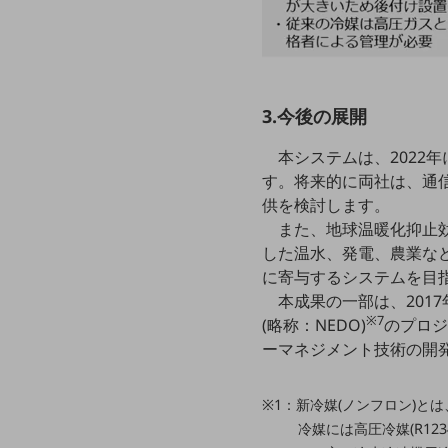
データ通信製品
ドコモケータイ
5G対応ホームルーター
3.今後の展開
通信モジュール製品
本システムは、2022年
衛星携帯電話
す。将来的に両社は、通
供を検討します。
IOT完了済みメーカーブランド製品
また、地球温暖化抑止
料金
料金TOP
した温水、発電、農業な
に寄与するシステムを目
ドコモBiz データ無制限 ドコモ MAX ドコモ mini ドコモBiz かけ放題
本成果の一部は、201
※7
ケータイプラン
(略称：NEDO)
のプロジ
ーマネジメント技術の開
5Gデータプラス
データプラス
※1：新冷媒(ノンフロン)と
冷媒には高圧冷媒(R12
IoT向け回線料金