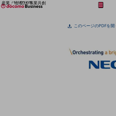
産業・地域DX/事業共創
メニュー
開く
OPEN HUB for Plural Futures
自律・分散・協調型社会の実現を目指し、
フリーワードを入力して探す
「社会可能性」を探究・実装する事業共創エコシステムです。
このページのPDFを開
OPEN HUB for Plural Futuresとは
イベント/ウェビナー
記事コンテンツ
プレイヤー(カタリスト/パートナー企業)
事例
Smart World
フリーワードでNTTドコモビジネスの
取り組みを検索
産業・地域DXプラットフォーマーとして
企業と地域が持続成長する社会を目指します
Smart City
Smart Education
Smart Healthcare
Smart Industry
Smart Mobility
Smart Worksite
生成AI(Generative AI)
地域の取り組み
地域社会を支える皆さまと地域課題の解決や