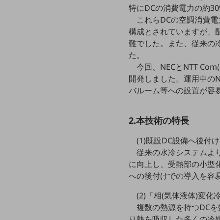
マーケティング
特にDCの消費電力の約3
これらDCの空調消費
業務効率化
構成とされていますが、
災害対策
難でした。また、従来の
た。
職場環境整備
今回、NECとNTT C
地域共創・地方創生
開発しました。運用中のN
バルーム等への設置が容
セキュリティ対策
遠隔監視
2.本技術の特長
顧客体験（CX）改善
(1)既設DC設備へ後
自動化・省電化
従来の水冷システムよ
に向上し、受熱部の小型化
人材不足解消
業種・業態で探す
への後付けでの導入を容
業種・業態で探すTOP
(2)「相(気体液体)
自治体
複数の熱源を持つDCを
り熱を吸収した多くの冷