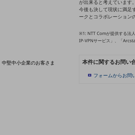
導入事例TOP
が出来ると考えています
今後も決して現状に満足
最新の導入事例や注目の導入事例をご紹介します
ークとコラボレーション
セミナー
開催・出展する各種セミナー、イベント情報をご紹介します
※1: NTT Comが提供する法
IP-VPNサービス」、「Ar
本件に関するお問い
中堅中小企業のお客さま
NTTドコモビジネスウォッチ
フォームからお問
ビジネスお役立ち情報
旬な話題やお役立ち資料などDXの課題を
解決するヒントをお届けする記事サイト
新着記事
お役立ち資料ダウンロード
トレンド記事特集
IT用語集
中堅中小企業向け
サービス・ソリューション