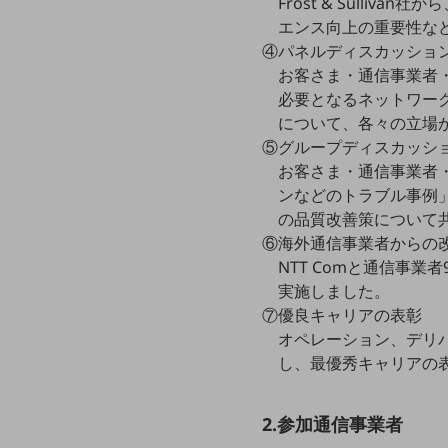
Frost & Sulli
マーケティング
エンス向上の重要性な
業務効率化
④パネルディスカッショ
お客さま・通信事業者・
災害対策
必要となるネットワー
職場環境整備
について、各々の立場
⑤グループディスカッシ
地域共創・地方創生
お客さま・通信事業者・
セキュリティ対策
ンなどのトラブル事例
の品質改善策について
遠隔監視
⑥海外通信事業者からの
顧客体験（CX）改善
NTT Comと通信事
実施しました。
自動化・省電化
⑦優良キャリアの表彰
人材不足解消
オペレーション、デリバ
業種・業態で探す
し、最優秀キャリアの
業種・業態で探すTOP
自治体
2.参加通信事業者