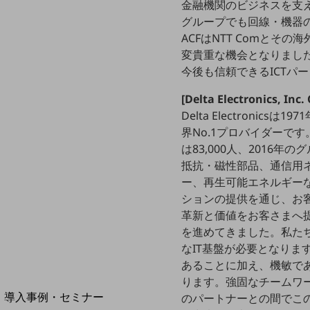
金融機関のビジネスを支
home5Gプラン
グループでも回線・機器の冗長
モバイルサービス
ACFはNTT Comと
端末の一元管理
変貴重な機会となりまし
セキュリティ
今後も信頼できるICTパ
運用保守・故障紛失サポート
[Delta Electronics, Inc.
Delta Electron
回線・ネットワーク
界No.1プロバイダーで
お手続き
は83,000人、201
抵抗・磁性部品、通信用
ー、再生可能エネルギーなど
ションの提供を通じ、お
革新と価値をお客さまへ
を進めてきました。私た
なIT基盤が必要となりま
あることに加え、機敏で
別ウィンドウで開きます
ります。強固なチームワー
サービスをご利用中のお客さま
導入事例・セミナー
のパートナーとの間でこ