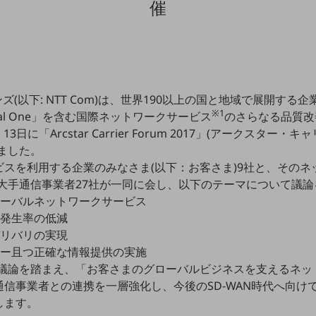
催
ズ(以下: NTT Com)は、世界190以上の国と地域で展開する
※1
versal One」を含む国際ネットワークサービス
のさらなる品質改
3日に「Arcstar Carrier Forum 2017」(アークスター・
しました。
スを利用する企業のみなさま(以下：お客さま)9社と、そのネ
海外大手通信事業者27社が一同に会し、以下のテーマについて議
ローバルネットワークサービス
障発生率の低減
デリバリの実現
リー且つ正確な情報提供の実施
回の議論を踏まえ、「お客さまのグローバルビジネスを支えるネ
信事業者との連携を一層強化し、今後のSD-WAN時代へ向け
します。