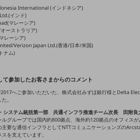
Indonesia International (インドネシア)
 Ltd.(インド)
erhad(マレーシア)
.(日本/オーストラリア)
ad(マレーシア)
imited/Verizon Japan Ltd.(香港/日本/米国)
(ベトナム)
として参加したお客さまからのコメント
017へご参加いただいた、株式会社みずほ銀行様とDelta Electro
した。
T・システム統括第一部 共通インフラ推進チーム次長 田附良
ルグループでは国内約800拠点、海外約120拠点のオフィス
主要な通信インフラとしてNTTコミュニケーションズのArcst
ネスを支えています。