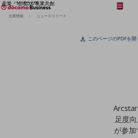
産業・地域DX/事業共創
メニュー
開く
OPEN HUB for Plural Futures
企業情報
ニュースリリース
自律・分散・協調型社会の実現を目指し、
フリーワードを入力して探す
「社会可能性」を探究・実装する事業共創エコシステムです。
OPEN HUB for Plural Futuresとは
このページのPDFを開
イベント/ウェビナー
記事コンテンツ
プレイヤー(カタリスト/パートナー企業)
事例
Smart World
フリーワードでNTTドコモビジネスの
取り組みを検索
産業・地域DXプラットフォーマーとして
企業と地域が持続成長する社会を目指します
Smart City
Smart Education
Smart Healthcare
Smart Industry
Arc
Smart Mobility
Smart Worksite
足度向
生成AI(Generative AI)
地域の取り組み
が参加する
地域社会を支える皆さまと地域課題の解決や