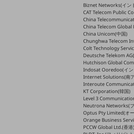
一次産業
Biznet Networks(
CAT Telecom Public 
医療・介護
China Telecommunica
観光
China Telecom Global
China Unicom(中国)
教育
Chunghwa Telecom In
モビリティ
Colt Technology Servic
Deutsche Telekom A
製造・建設業
Hutchison Global Com
小売業
Indosat Ooredoo(
キーワードで探す
Internet Solutions
モバイルTOP
Interoute Communica
法人向けスマホ・携帯に関する、
KT Corporation(韓国)
おすすめの機種、料金やサービスをご紹介
Level 3 Communicati
製品
Neutrona Networks
製品TOP
Optus Pty Limited
ビジネス向けスマートフォン
Orange Business Se
PCCW Global Ltd.(香港
タフネススマートフォン