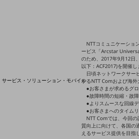
地域経済のさらなる活性化に取り組みます
自治体・地域社会との共創
LGPF(Local Government Platform)
NTTコミュニケーション
別ウィンドウで開きます
ービス「Arcstar Uni
のため、2017年9月12日、1
以下：ACF2017)を開催
日頃ネットワークサービ
サービス・ソリューション・モバイル
するNTT Comおよび
サービス・ソリューションTOP
●お客さまが求めるグ
●故障時間の短縮・故
DXに関する課題を解決する
●よりスムースな回線
サービス・ソリューションをご紹介
●お客さまへのタイム
カテゴリーで探す
カテゴリーで探すTOP
NTT Comでは、今
質向上に向けて、各国の通
ネットワーク・モバイル
えるサービス提供を目指