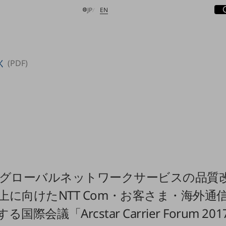
サ
開
日本語
English
JP
EN
く
(PDF)
検索する
starグローバルネットワークサービスの品質
上に向けたNTT Com・お客さま・海外通
国際会議「Arcstar Carrier Forum 2