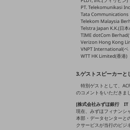
PLDT, Inc.(フィリピン)
データ通信製品
PT. Telekomunikasi 
Tata Communications
ドコモケータイ
Telekom Malaysia B
Telstra Japan K.K
5G対応ホームルーター
TIME dotCom Berh
通信モジュール製品
Verizon Hong Kong L
VNPT International
衛星携帯電話
WTT HK Limited(香港)
IOT完了済みメーカーブランド製品
料金
料金TOP
3.ゲストスピーカー
ドコモBiz データ無制限 ドコモ MAX ドコモ mini ドコモBiz かけ放題
特別ゲストとして、ACF2
のコメントをいただきま
ケータイプラン
[株式会社みずほ銀行 I
5Gデータプラス
現在、みずほフィナンシャ
データプラス
本部・データセンターとの
クサービスが当行のビジ
IoT向け回線料金