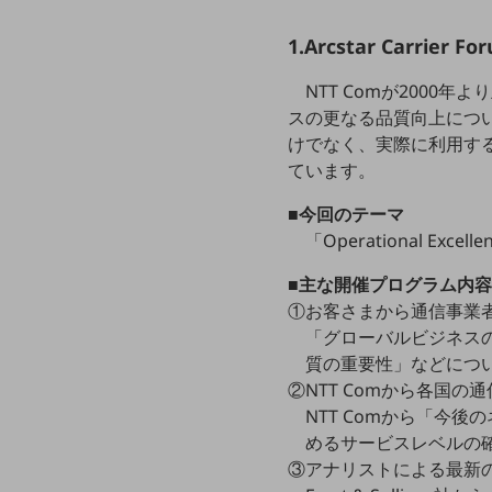
クラウド・データセンター
1.Arcstar Carrier 
電話・映像コミュニケーション
セキュリティ
NTT Comが200
スの更なる品質向上につ
5G
けでなく、実際に利用す
IoT
ています。
AI
■今回のテーマ
「Operational Ex
データ利活用
■主な開催プログラム内
運用管理
①お客さまから通信事業
業務支援・マーケティング
「グローバルビジネス
質の重要性」などにつ
災害対策・BCP
②NTT Comから各国
課題・ニーズで探す
課題・ニーズで探すTOP
NTT Comから「今
めるサービスレベルの
コミュニケーション・情報共有
③アナリストによる最新の