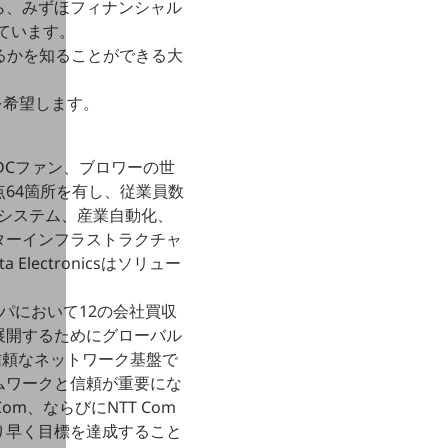
ら、みずほフィナンシャル
としています。
いるかを知ることができる大
を希望します。
レスDCファン、ブロワーの世
点64箇所を有し、従業員数
電源システム、産業自動化、
ターインフラストラクチャ
ectronicsはソリュー
パにおいて12の会社買収
展開するためにグローバル
信頼なネットワーク基盤で
ムワークと信頼が重要にな
m、ならびにNTT Com
り早く目標を達成すること