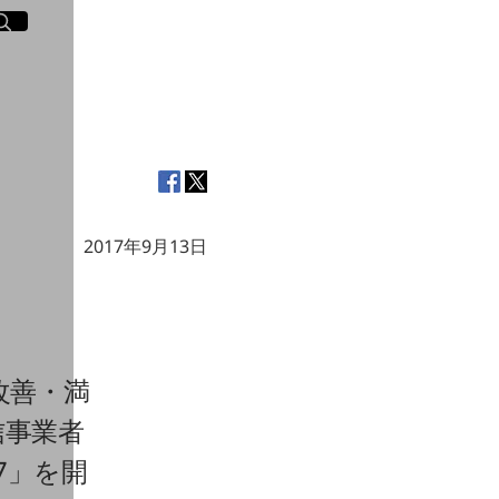
イト内検索
く
2017年9月13日
改善・満
信事業者
017」を開