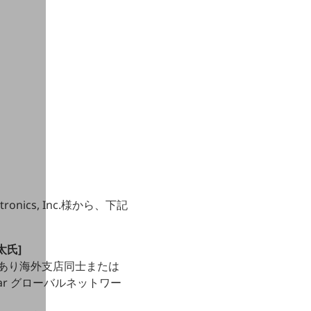
nics, Inc.様から、下記
太氏]
があり海外支店同士または
ar グローバルネットワー