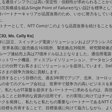
える通信インフラには高い安定性・信頼性が求められることか
構成を組みSingle Point of Failureがない設計を標準
その海外パートナーキャリアが品質改善のため、いかに努力をして
た。
ートナーとして、NTT Comがこのような品質改善を続けること
 CIO, Ms. Cally Ko]
icsは1971年に設立、スイッチング電源ソリューションおよびブラシ
す。世界各国に販売拠点163箇所、製造拠点39箇所、研究開発拠
6年のグループ連結売上高は77億米ドル以上となりました。通信用
ネットワーク機器、ディスプレイソリューション、データセン
の分野でお客さまにソリューションを提供しています。Delta El
客さまの競争力強化に貢献します。
提供するという目標の元、過去3年間でアジア、北米、ヨーロッ
ちの全てのグループ会社は、世界中で競争力の高いビジネスを
す。私たちがIT基盤を提供するパートナーに求めるものは、高
あることと効率的な資源の活用です。その実現に向けてはチー
クを発揮し、私たちと私たちの重要なパートナーであるNTT Co
の目標を共有することで、目標達成に向けて協力しながら、よ