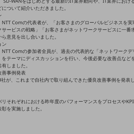
van社から、SD-WANをはじめとする最新のIT業界動向や、IT業界
どについて紹介いただきました。
ン
NTT Comの代表者が、「お客さまのグローバルビジネスを
クサービスの戦略」「お客さまがネットワークサービスに一番
から意見を出し合いました。
ョン
NTT Comの参加者全員が、過去の代表的な「ネットワークデ
」をテーマにディスカッションを行い、今後必要な改善点など
共有しました。
改善事例発表
業者9社が、これまで自社内で取り組んできた優良改善事例を発表
リそれぞれにおける昨年度のパフォーマンスをプロセスやKPI
表彰を実施しました。