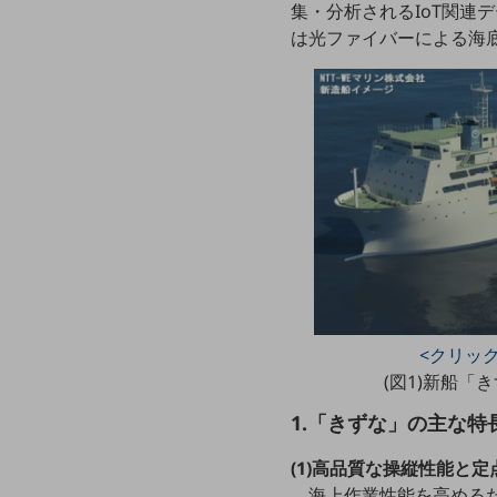
クラウド・データセンター
集・分析されるIoT関
は光ファイバーによる海
電話・映像コミュニケーション
セキュリティ
5G
IoT
AI
データ利活用
運用管理
業務支援・マーケティング
<クリッ
災害対策・BCP
(図1)新船「
課題・ニーズで探す
課題・ニーズで探すTOP
1.「きずな」の主な特
コミュニケーション・情報共有
(1)高品質な操縦性能と
海上作業性能を高める