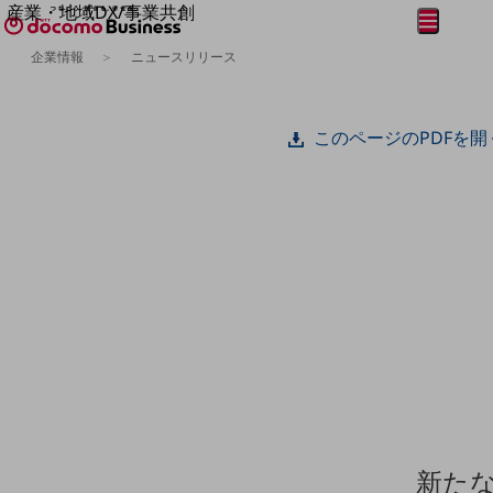
産業・地域DX/事業共創
メニュー
開く
OPEN HUB for Plural Futures
企業情報
ニュースリリース
自律・分散・協調型社会の実現を目指し、
フリーワードを入力して探す
「社会可能性」を探究・実装する事業共創エコシステムです。
OPEN HUB for Plural Futuresとは
このページのPDFを開
イベント/ウェビナー
記事コンテンツ
プレイヤー(カタリスト/パートナー企業)
事例
Smart World
フリーワードでNTTドコモビジネスの
取り組みを検索
産業・地域DXプラットフォーマーとして
企業と地域が持続成長する社会を目指します
Smart City
Smart Education
Smart Healthcare
Smart Industry
Smart Mobility
Smart Worksite
生成AI(Generative AI)
地域の取り組み
新た
地域社会を支える皆さまと地域課題の解決や