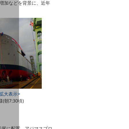
の増加などを背景に、近年
拡大表示>
(朝7:30頃)
船尾に配置。アジマスプロ