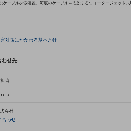
設ケーブル探索装置、海底のケーブルを埋設するウォータージェット式
災害対策にかかわる基本方針
合わせ先
画担当
o.jp
株式会社
い合わせ