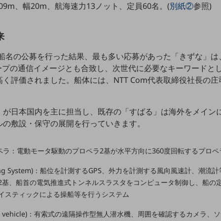
109m、幅20m、航海速力13ノット、定員60名。(
別紙②
参照)
来
内で船名の公募を行った結果、最も多い応募があった「きずな」
ループの通信イメージとも合致し、次世代に必要なキーワードと
く評価されました。船体には、NTT Com代表取締役社長の
。
」が日本国内を主に担当し、既存の「すばる」は海外をメイン
ルの敷設・保守の展開を行っていきます。
ペラ：電動モータ駆動のプロペラ2基が水平方向に360度回転するプロペ
sitioning System)：船位を計測するGPS、外力を計測する風向風速計
2基、船首の電気推進式トンネルスラスタをコンピュータ制御し、船の
イスティックによる操船等を行うシステム
operated vehicle)：有索式の遠隔操作型無人潜水機、周囲を確認するカ