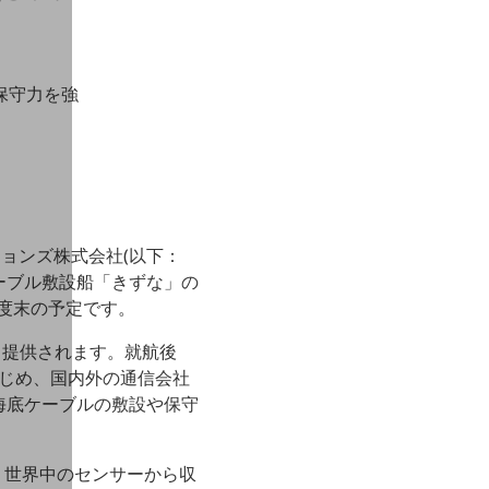
保守力を強
ションズ株式会社(以下：
ケーブル敷設船「きずな」の
年度末の予定です。
ース提供されます。就航後
をはじめ、国内外の通信会社
海底ケーブルの敷設や保守
、世界中のセンサーから収