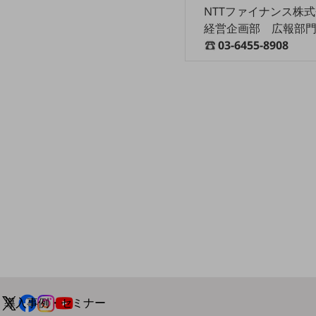
NTTファイナンス株
home5Gプラン
経営企画部 広報部
モバイルサービス
03-6455-8908
端末の一元管理
セキュリティ
運用保守・故障紛失サポート
回線・ネットワーク
お手続き
別ウィンドウで開きます
サービスをご利用中のお客さま
導入事例・セミナー