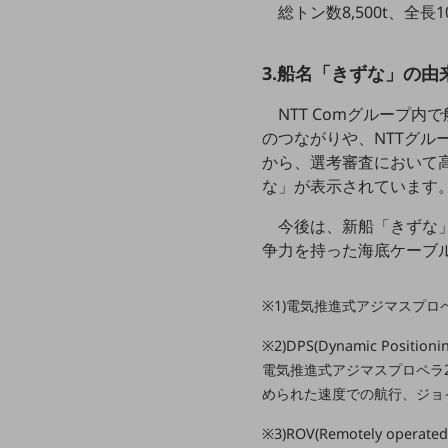
一次産業
総トン数8,500t、全長
医療・介護
3.船名「きずな」の由
観光
NTT Comグループ
教育
のつながりや、NTTグ
モビリティ
から、選考審査において高
な」が表示されています
製造・建設業
今後は、新船「きずな
小売業
キーワードで探す
争力を持った海底ケーブ
モバイルTOP
法人向けスマホ・携帯に関する、
※1)電気推進式アジマスプロ
おすすめの機種、料金やサービスをご紹介
製品
※2)DPS(Dynamic Po
製品TOP
電気推進式アジマスプロペラ
められた速度での航行、ジョ
ビジネス向けスマートフォン
※3)ROV(Remotely 
タフネススマートフォン