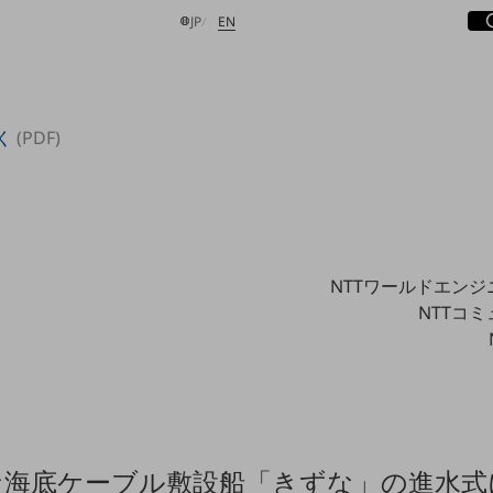
サ
開
日本語
English
JP
EN
く
(PDF)
検索する
NTTワールドエン
NTTコ
な海底ケーブル敷設船「きずな」の進水式