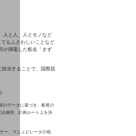
は、人と人、人とモノなど
してもふさわしいことなど
庄司が揮毫した船名「きず
に担当することで、国際競
ラ
、潮流計等のデータに基づき、船尾の
定点保持、計画ルート上を決
メラ、ソナー、マニュピレータの他、