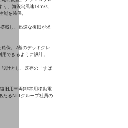
り、海況5(風速14m/s、
性能を確保。
le)を搭載し、迅速な復旧が求
を確保。2基のデッキクレ
て利用できるように設計。
た設計とし、既存の「すば
害復旧用車両(非常用移動電
たるNTTグループ社員の