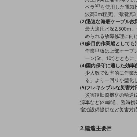
マーケティング
※1
ペラ
を使用した電気推進シス
業務効率化
波高3m程度)、海潮流
(2)迅速な海底ケーブル故
災害対策
最大適用水深2,500m、ジ
職場環境整備
められる故障修理に向
(3)多目的作業船として
地域共創・地方創生
作業甲板は上部オープ
セキュリティ対策
ーン(5t、10t)と
(4)国内保守に適した効率
遠隔監視
少人数で効率的に作業
る」より一回り小型化
顧客体験（CX）改善
(5)フレキシブルな災害対
自動化・省電化
災害復旧資機材の輸送(
源車など)の輸送、臨時携
人材不足解消
業種・業態で探す
宿泊設備提供など災害対
業種・業態で探すTOP
自治体
2.建造主要目