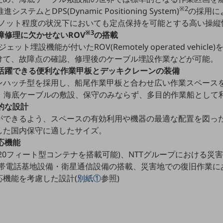
※2
テムとDPS(Dynamic Positioning System)
の採用によ
3ノット程度の状況下においても定点保持を可能とする高い操縦
※3
障修理に欠かせないROV
の搭載
ェット埋設機能が付いたROV(Remotely operated vehic
けて、故障点の確認、修理後のケーブル埋設作業などが可能。
も活躍できる便利な作業甲板とデッキクレーンの装備
ンハッチ型を採用し、船尾作業甲板と合わせ広い作業スペース
ともに、海底ケーブルの敷設、保守のみならず、多目的作業船とし
的な設計
ができるよう、スペースの有効利用や機器の最適な配置を図っ
した国内保守に適したサイズ。
応機能
20フィート型コンテナを搭載可能)、NTTグループにおける災
帯電話基地設備・衛星通信設備の搭載、災害地での復旧作業にあ
応機能を考慮した設計(
別紙①
参照)