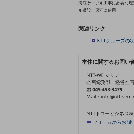
海底ケーブル工事に必要な埋
データ通信製品
ル敷設、保守に使用
ドコモケータイ
関連リンク
5G対応ホームルーター
通信モジュール製品
NTTグループの
衛星携帯電話
本件に関するお問い
IOT完了済みメーカーブランド製品
料金
料金TOP
NTT-WE マリン
企画総務部 経営企
ドコモBiz データ無制限 ドコモ MAX ドコモ mini ドコモBiz かけ放題
045-453-3479
Mail：info@nttwem.c
ケータイプラン
5Gデータプラス
NTTドコモビジネス
データプラス
フォームからお問
IoT向け回線料金