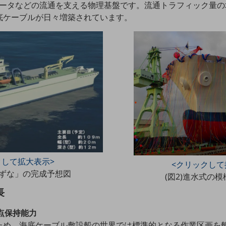
連データなどの流通を支える物理基盤です。流通トラフィック量
底ケーブルが日々増築されています。
クして拡大表示>
<クリックして
きずな」の完成予想図
(図2)進水式の模様
長
定点保持能力
ため、海底ケーブル敷設船の世界では標準的となる作業区画を