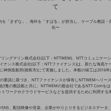
て
内を「きずな」、海外を「すばる」が担当し、ケーブル敷設・
化〜
アリングマリン株式会社(以下：NTTWEM)、NTTコミュニケー
Tファイナンス株式会社(以下：NTTファイナンス)は、新たな海底
6日に神例造船所(徳島市)にて実施しました。本船の竣工は2016
M の要請に基づき、NTTファイナンスが保有しNTTWEMへリ
他3隻の敷設船と共に、NTTWEMの親会社であるNTT Com
ットワークやクラウドサービスなどを提供するために利用する
やSNS、配信映像や音楽、企業がやりとりするビジネスデータ