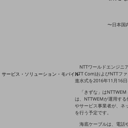
地域経済のさらなる活性化に取り組みます
自治体・地域社会との共創
LGPF(Local Government Platform)
〜日本国
別ウィンドウで開きます
NTTワールドエンジニ
NTT Com)およびNT
サービス・ソリューション・モバイル
進水式を2016年11月1
サービス・ソリューションTOP
DXに関する課題を解決する
「きずな」はNTTWE
サービス・ソリューションをご紹介
は、NTTWEMが運用する
カテゴリーで探す
やサービス事業者が、ネ
カテゴリーで探すTOP
を行う予定です。
ネットワーク・モバイル
海底ケーブルは、電話