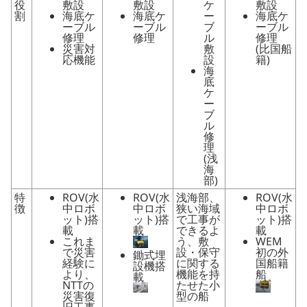
役
敷設
敷設
ケ
敷設
割
海底ケ
海底ケ
ー
海底ケ
ーブル
ーブル
ブ
ーブル
修理
修理
ル
修理
災害対
敷
(比国船
応機能
設
籍)
海
底
ケ
ー
ブ
ル
修
理
(浅
海
部)
特
ROV(水
ROV(水
浅海部、
ROV(水
徴
中ロボ
中ロボ
狭い海域
中ロボ
ット)搭
ット)搭
で工事が
ット)搭
載
載
できるよ
載
これま
う、敷
WEM
で災害
設・保守
初の外
鋤式埋
経験に
に関する
国船籍
設機搭
より、
機能を持
船
載
NTTの
たせた小
災害復
型の船