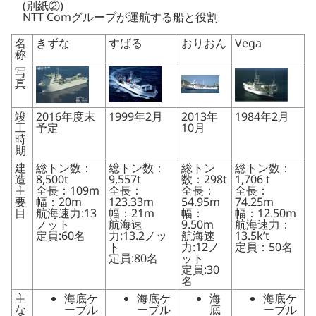
(別紙②)
NTT Comグループが運航する船と役割
名
きずな
すばる
おりおん
Vega
称
写
真
竣
2016年度末
1999年2月
2013年
1984年2月
工
予定
10月
時
期
建
総トン数：
総トン数：
総トン
総トン数：
造
8,500t
9,557t
数：298t
1,706 t
主
全長：109m
全長：
全長：
全長：
要
幅：20m
123.33m
54.95m
74.25m
目
航海速力:13
幅：21m
幅：
幅：12.50m
ノット
航海速
9.50m
航海速力：
定員:60名
力:13.2ノッ
航海速
13.5k’t
ト
力:12ノ
定員：50名
定員:80名
ット
定員:30
名
主
海底ケ
海底ケ
海
海底ケ
な
ーブル
ーブル
底
ーブル