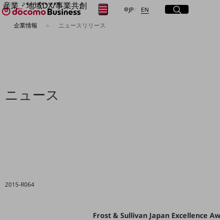
産業・地域DX/事業共創
サイト内検索
開く
日本語
English
メニュー
開く
JP
EN
OPEN HUB for Plural Futures
企業情報
ニュースリリース
自律・分散・協調型社会の実現を目指し、
フリーワードを入力して探す
「社会可能性」を探究・実装する事業共創エコシステムです。
OPEN HUB for Plural Futuresとは
イベント/ウェビナー
検索する
記事コンテンツ
プレイヤー(カタリスト/パートナー企業)
事例
ニュース
Smart World
フリーワードでNTTドコモビジネスの
取り組みを検索
産業・地域DXプラットフォーマーとして
企業と地域が持続成長する社会を目指します
Smart City
Smart Education
Smart Healthcare
Smart Industry
Smart Mobility
Smart Worksite
2015-R064
生成AI(Generative AI)
地域の取り組み
地域社会を支える皆さまと地域課題の解決や
Frost & Sullivan Japan Excellence