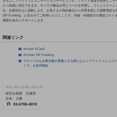
きるユニファイドコミュニケーションサービスです。クラウド基盤を利用してサ
職場環境整備
かつ迅速に対応できます。すべての拠点が同じツールを利用し、コミュニケーシ
化、生産性向上に貢献します。お客さまの海外拠点から世界各国との国際電話を安価
地域共創・地方創生
SIP Trunking」と合わせてご利用いただくことで、内線・外線双方の通信コ
展開を強力にサポートします。
セキュリティ対策
遠隔監視
関連リンク
顧客体験（CX）改善
Arcstar UCaaS
自動化・省電化
Arctstar SIP Trunking
グローバルな企業活動の基盤となる新たなユニファイドコミュニケーションサー
人材不足解消
イプ」を提供開始
業種・業態で探す
業種・業態で探すTOP
自治体
本件に関するお問い合わせ先
一次産業
経営企画部 広報室
宮本、川勝
医療・介護
03-6700-4010
観光