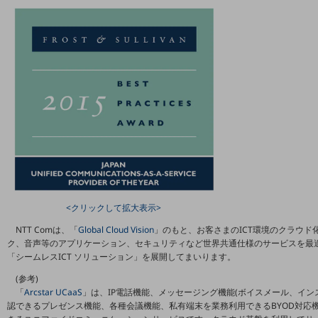
5G
IoT
AI
データ利活用
運用管理
業務支援・マーケティング
災害対策・BCP
課題・ニーズで探す
課題・ニーズで探すTOP
<クリックして拡大表示>
コミュニケーション・情報共有
NTT Comは、「
Global Cloud Vision
」のもと、お客さまのICT環境のクラウ
ク、音声等のアプリケーション、セキュリティなど世界共通仕様のサービスを最
マーケティング
「シームレスICT ソリューション」を展開してまいります。
業務効率化
(参考)
「
Arcstar UCaaS
」は、IP電話機能、メッセージング機能(ボイスメール、イン
災害対策
認できるプレゼンス機能、各種会議機能、私有端末を業務利用できるBYOD対応