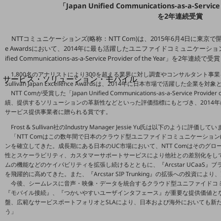
地域経済のさらなる活性化に取り組みます
「Japan Unified Communications-as-a-Service
自治体・地域社会との共創
を2年連続受賞
LGPF(Local Government Platform)
NTTコミュニケーションズ(略称：NTT Com)は、2015年6月4日に東京で開催された2015 
e Awardsにおいて、2014年に最も活躍したユニファイドコミュニケーショ
別ウィンドウで開きます
ified Communications-as-a-Service Provider of the Year」を2年連
1,800名のアナリストにより300を超える業界に対し調査やコンサルタント事業を行うFros
サービス・ソリューション・モバイル
Sullivan Japan Excellence Awardsは、2014年に日本市場で活躍した
サービス・ソリューションTOP
NTT Comが受賞した「Japan Unified Communications-as-a-Service P
績、提供するソリューションの革新性などといった評価指標にもとづき、2014
DXに関する課題を解決する
サービス提供事業者に贈られる賞です。
サービス・ソリューションをご紹介
カテゴリーで探す
Frost & Sullivan社のIndustry Manager Jessie Yu氏は以下のように評価して
カテゴリーで探すTOP
「NTT Comはこの数年間で日本のクラウド型ユニファイドコミュニケーション
ンを確立してきた。成長期にある日本のUC市場において、NTT Comはそのグ
ネットワーク・モバイル
性とスケーラビリティ、カスタマーサポートサービスにより他社との差別化をしてきている
ムの機能などのケイパビリティを拡張し続けるとともに、『Arcstar UCaaS
クラウド・データセンター
を飛躍的に高めてきた。また、『Arcstar SIP Trunking』の拡張への投資
今後、シームレスに音声・映像・データを統合するクラウド型ユニファイドコ
電話・映像コミュニケーション
『モバイル接続』、『つかいやすいユーザインタフェース』が重要な提供価値となる
盤、広範なサービスポートフォリオとSLAにより、日本および海外においても新
セキュリティ
う」