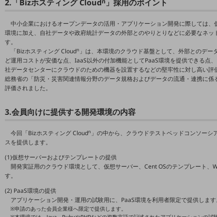
2.「Bizホスティング Cloud
n
」採用のポイント
5G
中小企業におけるオープンデータの活用・アプリケーション開発に際しては、仮想サー
IoT
環境に加え、自社データや政府統計データの外部とのやりとりなどに必要なネッ
す。
AI
n
「Bizホスティング Cloud
」は、本環境のクラウド基盤として、外部とのデータ
データ利活用
ど運用コストが安価な点、IaaS以外の付加機能としてPaaS環境を提供できる
社データセンターにクラウドのための機器を設置するなどの堅牢性に対し高い評
運用管理
総務省の「防災・災害関連情報分野のデータ規格およびデータの流通・連携に係る実
評価されました。
業務支援・マーケティング
3.会員向けに提供する開発環境の内容
災害対策・BCP
課題・ニーズで探す
n
今回「Bizホスティング Cloud
」の中から、クラウドテストベッドコンソーシ
課題・ニーズで探すTOP
スを提供します。
コミュニケーション・情報共有
(1)仮想サーバーおよびテンプレートの提供
開発実証用のクラウド環境として、仮想サーバー、Cent OSのテンプレート、Win
マーケティング
す。
業務効率化
(2) PaaS環境の提供
アプリケーション開発・運用の試験用に、PaaS環境を利用者限定で提供します
災害対策
※申請のあった会員企業様へ限定で提供します。
※本環境では、Java、RubyやPHPなどの複数言語で記述されたアプリケーションの