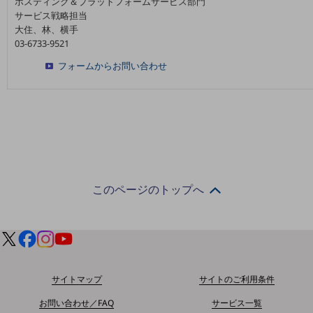
ホスティング＆プラットフォームサービス部門
教育
サービス戦略担当
大住、林、横手
モビリティ
03-6733-9521
製造・建設業
フォームからお問い合わせ
小売業
キーワードで探す
モバイルTOP
法人向けスマホ・携帯に関する、
おすすめの機種、料金やサービスをご紹介
製品
製品TOP
このページのトップへ
ビジネス向けスマートフォン
タフネススマートフォン
データ通信製品
サイトマップ
サイトのご利用条件
ドコモケータイ
お問い合わせ／FAQ
サービス一覧
5G対応ホームルーター