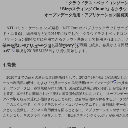
地域経済のさらなる活性化に取り組みます
「クラウドテストベッドコンソー
自治体・地域社会との共創
n
「Bizホスティング Cloud
」をクラウ
LGPF(Local Government Platform)
オープンデータ活用・アプリケーション開発
NTTコミュニケーションズ(略称：NTT Com)のパブリッククラウドサービス「
別ウィンドウで開きます
ド・エヌ)は、総務省などが2011年に設立した「クラウドテストベッドコ
リケーション開発などに利用できるクラウド基盤として採用されました。ク
社の会員に向けて、本クラウド基盤のIaaS
*2
環境に続き、会員がより簡易
サービス・ソリューション・モバイル
aaS
*3
環境を2013年8月26日より提供開始します。
サービス・ソリューションTOP
DXに関する課題を解決する
1.背景
サービス・ソリューションをご紹介
カテゴリーで探す
2020年までの政府の新たなIT戦略指針として、2013年6月14日に閣議決定し
カテゴリーで探すTOP
*4
ータの利活用の促進」および「公共データの民間活用(オープンデータ
)の推
オープンデータは、市場規模が約1.2兆円、経済波及効果が約5.5兆円とも推定さ
ネットワーク・モバイル
を策定、本年6月に開催された主要8カ国首脳会議(G8)においても「オープンデ
タへの取り組みの遅れが指摘されるとともに、政府や自治体が保有するデータの
クラウド・データセンター
このような中で、クラウドテストベッドコンソーシアムでも、政府統計データベース
タとして提供し、ビジネス利用促進を図るとともに、アプリケーションやサービ
電話・映像コミュニケーション
n
こととなり、そのクラウド基盤として、「Bizホスティング Cloud
」が採用され
セキュリティ