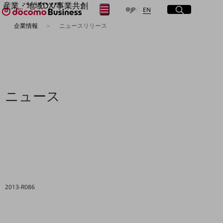
産業・地域DX/事業共創
サイト内検索
開く
日本語
English
メニュー
開く
JP
EN
OPEN HUB for Plural Futures
企業情報
ニュースリリース
自律・分散・協調型社会の実現を目指し、
フリーワードを入力して探す
「社会可能性」を探究・実装する事業共創エコシステムです。
OPEN HUB for Plural Futuresとは
イベント/ウェビナー
検索する
記事コンテンツ
プレイヤー(カタリスト/パートナー企業)
事例
ニュース
Smart World
フリーワードでNTTドコモビジネスの
取り組みを検索
産業・地域DXプラットフォーマーとして
企業と地域が持続成長する社会を目指します
Smart City
Smart Education
Smart Healthcare
Smart Industry
Smart Mobility
Smart Worksite
2013-R086
生成AI(Generative AI)
地域の取り組み
地域社会を支える皆さまと地域課題の解決や