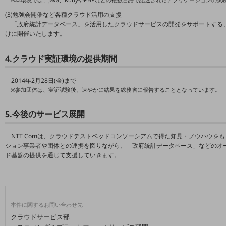
職場環境整備
(3)勉強会開催など各種クラウド活用の支援
「政府統計データベース」を活用したクラウドサービスの開発をサポートする、
地域共創・地方創生
けに開催いたします。
セキュリティ対策
4.クラウド実証環境の提供期間
遠隔監視
2014年2月28日(金)まで
顧客体験（CX）改善
※参加団体は、実証試験後、速やかに結果を総務省に報告することとなっています。
自動化・省電化
5.今後のサービス展開
人材不足解消
業種・業態で探す
NTT Comは、クラウドテストベッドコンソーシアムで得た知見・ノウハウを
業種・業態で探すTOP
ション事業者や団体との連携を図りながら、「政府統計データベース」などのオ
ド基盤の提供を通じて支援していきます。
自治体
一次産業
医療・介護
本件に関するお問い合わせ先
観光
クラウドサービス部