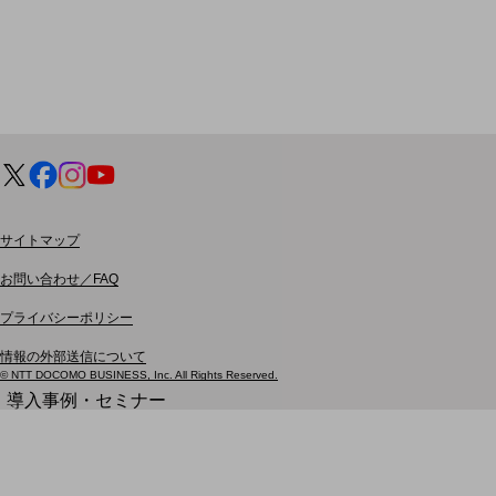
モバイルサービス
端末の一元管理
セキュリティ
運用保守・故障紛失サポート
回線・ネットワーク
お手続き
サイトマップ
お問い合わせ／FAQ
プライバシーポリシー
情報の外部送信について
別ウィンドウで開きます
サービスをご利用中のお客さま
© NTT DOCOMO BUSINESS, Inc. All Rights Reserved.
導入事例・セミナー
導入事例TOP
最新の導入事例や注目の導入事例をご紹介します
セミナー