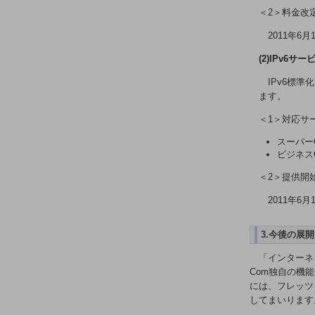
業務効率化
＜2＞料金改
災害対策
2011年6月
職場環境整備
(2)IPv6
地域共創・地方創生
IPv6標
ます。
セキュリティ対策
＜1＞対応サ
遠隔監視
スーパー
ビジネス
顧客体験（CX）改善
＜2＞提供開
自動化・省電化
2011年6月
人材不足解消
業種・業態で探す
3.今後の展
業種・業態で探すTOP
「インターネッ
自治体
Com独自の機
には、フレッツ
一次産業
してまいります