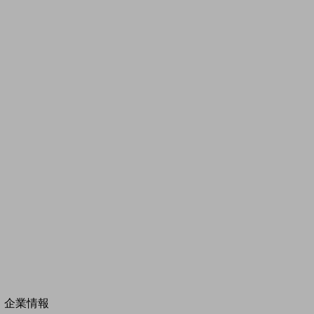
その他の業界はこちら
ゲーム感覚で見つける
ビジネスお悩み診断
NTTドコモビジネス
オンラインショップ
モバイル・ICTサービスをオンラインで
相談・申し込みができるバーチャルショップ
法人向けモバイルトップ
はじめての方へ
サービス・商品を探す
新規会員登録/ログインはこちら
100回線以上のお問い合わせ・お見積りはこちら
別ウィンドウで開きます
企業情報