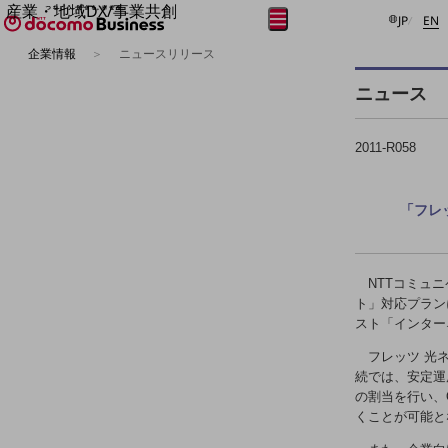
産業・地域DX/事業共創
日本語
E
メニュー
開く
JP
EN
OPEN HUB for Plural Futures
企業情報
ニュースリリース
自律・分散・協調型社会の実現を目指し、
フリーワードを入力して探す
「社会可能性」を探究・実装する事業共創エコシステムです。
ニュース
OPEN HUB for Plural Futuresとは
イベント/ウェビナー
記事コンテンツ
2011-R058
プレイヤー(カタリスト/パートナー企業)
事例
Smart World
フリーワードでNTTドコモビジネスの
「フレッ
取り組みを検索
産業・地域DXプラットフォーマーとして
企業と地域が持続成長する社会を目指します
Smart City
NTTコミュニ
Smart Education
ト」対応プラン
Smart Healthcare
スト「インターネ
Smart Industry
Smart Mobility
フレッツ 光ネ
Smart Worksite
続では、安定運
生成AI(Generative AI)
の割当を行い、
地域の取り組み
くことが可能と
地域社会を支える皆さまと地域課題の解決や