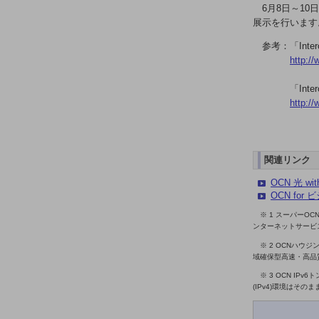
医療・介護
6月8日～10
展示を行います
観光
参考：「Interop
教育
http://
モビリティ
「Inte
http://
製造・建設業
小売業
キーワードで探す
関連リンク
モバイルTOP
OCN 光 
法人向けスマホ・携帯に関する、
OCN fo
おすすめの機種、料金やサービスをご紹介
製品
※ 1 スーパーOC
ンターネットサービ
製品TOP
※ 2 OCNハウ
ビジネス向けスマートフォン
域確保型高速・高品
※ 3 OCN IP
タフネススマートフォン
(IPv4)環境はそ
データ通信製品