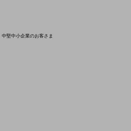
開催・出展する各種セミナー、イベント情報をご紹介します
別ウィ
中堅中小企業のお客さま
NTTドコモビジネスウォッチ
ビジネスお役立ち情報
旬な話題やお役立ち資料などDXの課題を
解決するヒントをお届けする記事サイト
新着記事
お役立ち資料ダウンロード
トレンド記事特集
IT用語集
中堅中小企業向け
サービス・ソリューション
課題やニーズに合ったサービスをご紹介し、
中堅中小企業のビジネスをサポート！
お悩みから見つける
お悩みから見つけるTOP