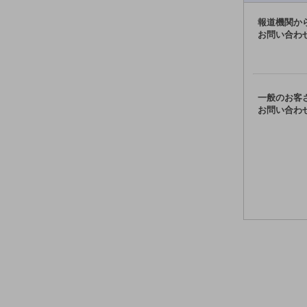
ドコモケータイ
報道機関か
お問い合わ
5G対応ホームルーター
通信モジュール製品
衛星携帯電話
一般のお客
お問い合わ
IOT完了済みメーカーブランド製品
料金
料金TOP
ドコモBiz データ無制限 ドコモ MAX ドコモ mini ドコモBiz かけ放題
ケータイプラン
5Gデータプラス
データプラス
IoT向け回線料金
home5Gプラン