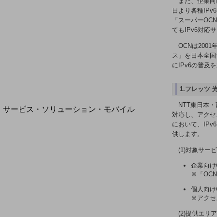
また、企業向
地域経済のさらなる活性化に取り組みます
日より各種IP
自治体・地域社会との共創
「スーパーOC
LGPF(Local Government Platform)
てもIPv6対
OCNは200
ス」を日本全国
にIPv6の普
別ウィンドウで開きます
1.フレッツ 
NTT東日本・
サービス・ソリューション・モバイル
対応し、アクセ
サービス・ソリューションTOP
において、IP
供します。
DXに関する課題を解決する
サービス・ソリューションをご紹介
(1)対象サー
カテゴリーで探す
カテゴリーで探すTOP
企業向け
※「OC
ネットワーク・モバイル
個人向けO
※アクセ
クラウド・データセンター
(2)提供エリ