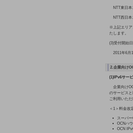
電話・映像コミュニケーション
NTT東日
セキュリティ
NTT西日
5G
※上記エリア
たします。
IoT
(3)受付開始日
AI
2011年6月
データ利活用
運用管理
2.企業向け
(1)IPv6サ
業務支援・マーケティング
企業向けO
災害対策・BCP
のサービスと
課題・ニーズで探す
ご利用いただ
課題・ニーズで探すTOP
＜1＞料金改
コミュニケーション・情報共有
スーパーO
マーケティング
OCNハ
OCN I