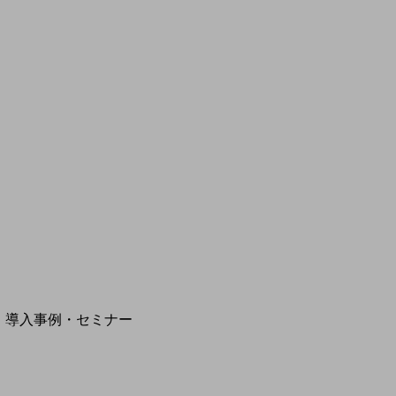
モバイルサービス
端末の一元管理
セキュリティ
運用保守・故障紛失サポート
回線・ネットワーク
お手続き
別ウィンドウで開きます
サービスをご利用中のお客さま
導入事例・セミナー
導入事例TOP
最新の導入事例や注目の導入事例をご紹介します
セミナー