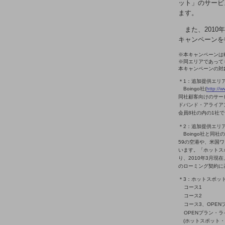
業務効率化
ット」のサービ
ます。
災害対策
また、2010
職場環境整備
キャンペーンを
※本キャンペーンはB
地域共創・地方創生
※同エリアであっても「海
本キャンペーンの対
セキュリティ対策
＊1：追加提供エリ
Boingo社(
http://
遠隔監視
同社顧客向けのサー
ドバンド・アライアンス(Wi
顧客体験（CX）改善
会員8社の内の1社
＊2：追加提供エリ
自動化・省電化
Boingo社と同社の
59の空港や、米国
人材不足解消
います。「ホットスポット
り、2010年3月現
業種・業態で探す
のローミング契約に
業種・業態で探すTOP
＊3：ホットスポッ
コース1
自治体
コース2
コース3、OPEN
一次産業
OPENプラン・ラ
(ホットスポット