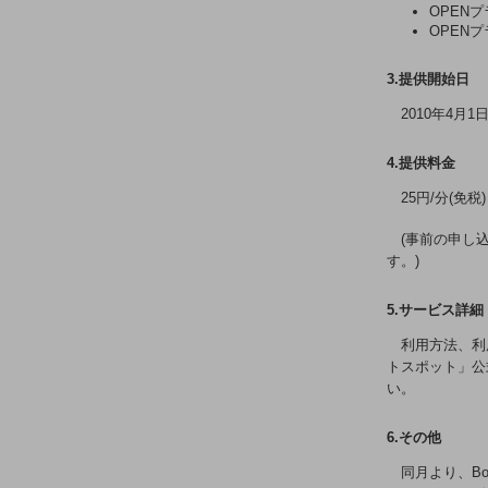
電話・映像コミュニケーション
OPEN
OPEN
セキュリティ
3.提供開始日
5G
2010年4月1日
IoT
4.提供料金
AI
25円/分(免税)
データ利活用
(事前の申し
運用管理
す。)
業務支援・マーケティング
5.サービス詳細
災害対策・BCP
利用方法、利
課題・ニーズで探す
トスポット」公
課題・ニーズで探すTOP
い。
コミュニケーション・情報共有
6.その他
マーケティング
同月より、Bo