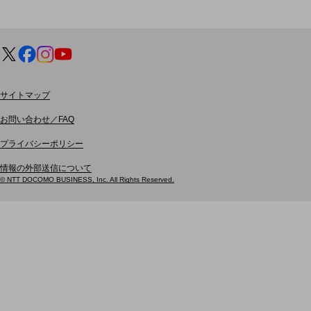
ドコモケータイ
5G対応ホームルーター
通信モジュール製品
衛星携帯電話
サイトマップ
IOT完了済みメーカーブランド製品
お問い合わせ／FAQ
料金
プライバシーポリシー
料金TOP
情報の外部送信について
ドコモBiz データ無制限 ドコモ MAX ドコモ mini ドコモBiz かけ放題
© NTT DOCOMO BUSINESS, Inc. All Rights Reserved.
ケータイプラン
5Gデータプラス
データプラス
IoT向け回線料金
home5Gプラン