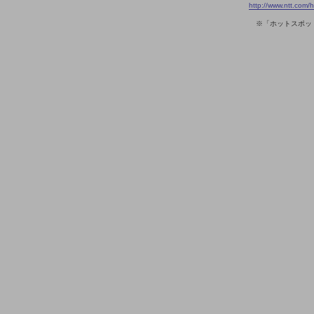
医療・介護
http://www.ntt.com/h
※「ホットスポッ
観光
教育
モビリティ
製造・建設業
小売業
キーワードで探す
モバイルTOP
法人向けスマホ・携帯に関する、
おすすめの機種、料金やサービスをご紹介
製品
製品TOP
ビジネス向けスマートフォン
タフネススマートフォン
データ通信製品