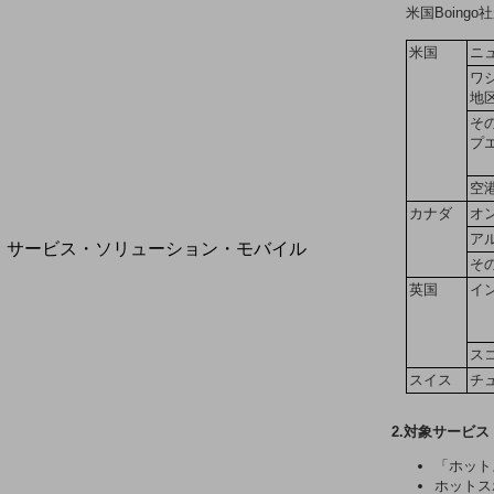
地域経済のさらなる活性化に取り組みます
米国Boin
自治体・地域社会との共創
LGPF(Local Government Platform)
米国
ニ
ワ
地
そ
プ
別ウィンドウで開きます
空
カナダ
オ
ア
サービス・ソリューション・モバイル
そ
サービス・ソリューションTOP
英国
イ
DXに関する課題を解決する
サービス・ソリューションをご紹介
カテゴリーで探す
ス
カテゴリーで探すTOP
スイス
チュ
ネットワーク・モバイル
2.対象サービス
クラウド・データセンター
「ホット
ホットス