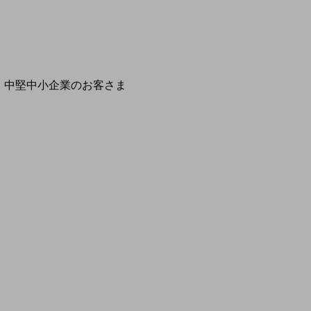
開催・出展する各種セミナー、イベント情報をご紹介します
別ウィ
中堅中小企業のお客さま
NTTドコモビジネスウォッチ
ビジネスお役立ち情報
旬な話題やお役立ち資料などDXの課題を
解決するヒントをお届けする記事サイト
新着記事
お役立ち資料ダウンロード
トレンド記事特集
IT用語集
中堅中小企業向け
サービス・ソリューション
課題やニーズに合ったサービスをご紹介し、
中堅中小企業のビジネスをサポート！
お悩みから見つける
お悩みから見つけるTOP