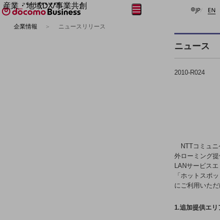
産業・地域DX/事業共創
日本語
E
メニュー
開く
JP
EN
OPEN HUB for Plural Futures
企業情報
ニュースリリース
自律・分散・協調型社会の実現を目指し、
フリーワードを入力して探す
「社会可能性」を探究・実装する事業共創エコシステムです。
ニュース
OPEN HUB for Plural Futuresとは
イベント/ウェビナー
記事コンテンツ
2010-R024
プレイヤー(カタリスト/パートナー企業)
事例
Smart World
フリーワードでNTTドコモビジネスの
取り組みを検索
産業・地域DXプラットフォーマーとして
企業と地域が持続成長する社会を目指します
Smart City
Smart Education
NTTコミュニ
Smart Healthcare
外ローミング提供エリ
Smart Industry
LANサービス
Smart Mobility
「ホットスポッ
Smart Worksite
にご利用いただ
生成AI(Generative AI)
地域の取り組み
1.追加提供エリ
地域社会を支える皆さまと地域課題の解決や