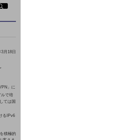
イト内検索
く
年3月18日
～
-VPN」に
アルで培
としては国
。
るIPv6
術を積極的
お客さま