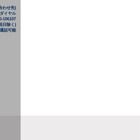
合わせ先)
ーダイヤル
-106107
・祝日除く)
も通話可能