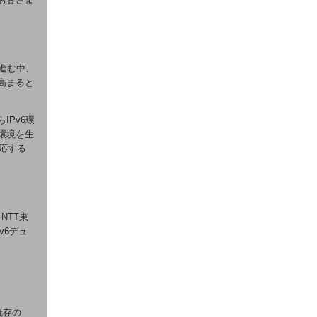
が進む中、
高まると
IPv6環
環境を生
対応する
NTT東
v6デュ
既存の