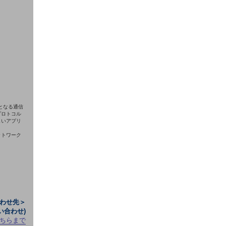
 となる通信
プロトコル
しいアプリ
ットワーク
わせ先＞
い合わせ)
ちらまで