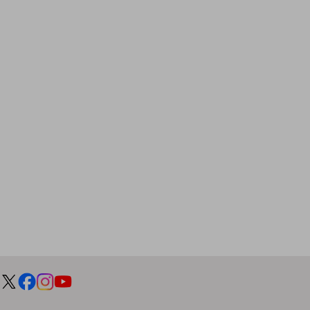
一次産業
医療・介護
観光
教育
モビリティ
製造・建設業
小売業
キーワードで探す
モバイルTOP
法人向けスマホ・携帯に関する、
おすすめの機種、料金やサービスをご紹介
製品
製品TOP
ビジネス向けスマートフォン
タフネススマートフォン