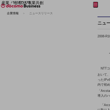
産業・地域DX/事業共創
メニュー
開く
OPEN HUB for Plural Futures
企業情報
ニュースリリース
自律・分散・協調型社会の実現を目指し、
フリーワードを入力して探す
「社会可能性」を探究・実装する事業共創エコシステムです。
ニュ
OPEN HUB for Plural Futuresとは
イベント/ウェビナー
記事コンテンツ
2008-R1
プレイヤー(カタリスト/パートナー企業)
事例
Smart World
フリーワードでNTTドコモビジネスの
取り組みを検索
産業・地域DXプラットフォーマーとして
企業と地域が持続成長する社会を目指します
Smart City
NTT
Smart Education
おいて、
Smart Healthcare
ったIP
Smart Industry
Smart Mobility
内で初め
Smart Worksite
「Arcs
生成AI(Generative AI)
導入の
地域の取り組み
「Arc
地域社会を支える皆さまと地域課題の解決や
に取り入