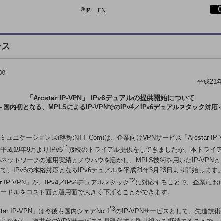
日本語
English
サ
開
JP
EN
ース
検索する
00
平成21
「Arcstar IP-VPN」 IPv6デュアルの提供開始について
～国内初となる、MPLSによるIP-VPNでのIPv4／IPv6デュアルスタック対応
コミュニケーションズ(略称:NTT Com)は、企業向けVPNサービス「Arcstar IP
*1
平成19年9月よりIPv6
接続のトライアル提供をしてきましたが、本トライ
v6ネットワークの運用実績とノウハウを活かし、MPLS技術を用いたIP-VPN
て、IPv6の本格対応となるIPv6デュアルを平成21年3月23日より開始します
*2
tar IP-VPN」が、IPv4／IPv6デュアルスタック
に対応することで、企業におけ
ハードルをコスト面と運用面で大きく下げることができます。
*3
star IP-VPN」は今後も国内シェアNo.1
のIP-VPNサービスとして、先進技
れながら、次世代のVPNサービスを具現化する取り組みを継続することで、