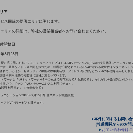
エリア
クセス回線の提供エリアに準じます。
供エリアの詳細は、弊社の営業担当者へお問い合わせください。
受付開始日
1年3月23日
6は、現在広く用いられているインターネットプロトコルIPバージョン4(IPv4)の次世代版 (バージョン6)
です。豊富なアドレス空間を持つため、枯渇が心配されているIPv4にかわる次世代インターネット
されているほか、セキュリティ機能の標準実装や、アドレス潤沢性などのIPv6の特徴を活かした新
開発や利用形態の可能性に注目が集まっています。
v4ネットワークとIPv6ネットワークを1本の回線で共存利用できる形式です。それぞれを論理的に別のネ
するので、IPv4とIPv6とをシームレスに利用できます。
VPN部門 利用率1位 (7年連続首位)
ミュニケーション2008年9月15日号 企業ネット実態調査)
チキャストVPNサービスを除きます。
＜本件に関するお問い合
(報道機関からのお問
お問い合わせはこ