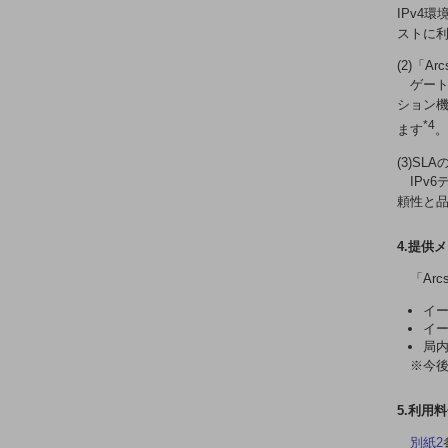
クラウド・データセンター
IPv4
ストに
電話・映像コミュニケーション
(2)「A
セキュリティ
ゲート
ション機
5G
*4
ます
。
IoT
(3)SL
IPv
AI
頼性と
データ利活用
4.提供
運用管理
「Ar
業務支援・マーケティング
イー
イー
災害対策・BCP
局内
課題・ニーズで探す
※今後
課題・ニーズで探すTOP
5.利用
コミュニケーション・情報共有
別紙2