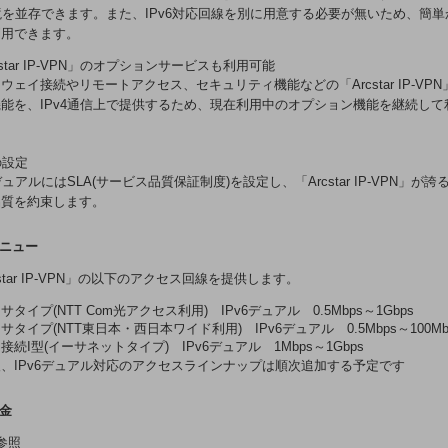
環境を並存できます。また、IPv6対応回線を別に用意する必要が無いため、簡
利用できます。
rcstar IP-VPN」のオプションサービスも利用可能
ウェイ接続やリモートアクセス、セキュリティ機能などの「Arcstar IP-VP
能を、IPv4通信上で提供するため、現在利用中のオプション機能を継続して
Aの設定
6デュアルにはSLA(サービス品質保証制度)を設定し、「Arcstar IP-VPN」が
品質を約束します。
メニュー
cstar IP-VPN」の以下のアクセス回線を提供します。
サタイプ(NTT Com光アクセス利用) IPv6デュアル 0.5Mbps～1Gbps
サタイプ(NTT東日本・西日本ワイド利用) IPv6デュアル 0.5Mbps～100Mb
接続I型(イーサネットタイプ) IPv6デュアル 1Mbps～1Gbps
、IPv6デュアル対応のアクセスラインナップは順次追加する予定です
料金
参照