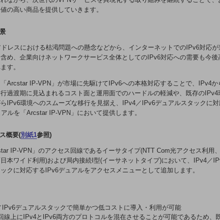
価値の高い商品を提供していきます。
背景
4アドレスにおける枯渇問題への懸念などから、インターネットでのIPv6対応
含め、企業向けネットワークサービス全体としてのIPv6対応への需要も今後
れます。
「Arcstar IP-VPN」が市場に先駆けてIPv6への本格対応することで、IPv4から
行過渡期に見込まれるコスト面と運用面でのハードルの軽減や、既存のIPv4
らIPv6環境へのスムーズな移行を見据え、IPv4／IPv6デュアルスタックに
ュアルを「Arcstar IP-VPN」において提供します。
ビス概要(
別紙1
参照)
cstar IP-VPN」のアクセス回線であるイーサタイプ(NTT Com光アクセス利用、
日本ワイド利用)および局内接続I型(イーサネットタイプ)において、IPv4／IP
ックに対応するIPv6デュアルをアクセスメニューとして追加します。
Pv4／IPv6デュアルスタックで簡単かつ低コストに導入・利用が可能
回線上にIPv4とIPv6両方のプロトコルを混在させることが可能であるため、