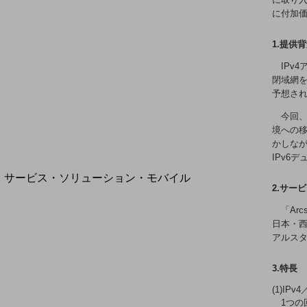
地域経済のさらなる活性化に取り組みます
に付加
自治体・地域社会との共創
LGPF(Local Government Platform)
1.提供
IPv
閉域網を
予想さ
別ウィンドウで開きます
今回、
境への移
かしなが
IPv6デ
サービス・ソリューション・モバイル
2.サー
サービス・ソリューションTOP
「Ar
DXに関する課題を解決する
日本・西
サービス・ソリューションをご紹介
アルスタ
カテゴリーで探す
カテゴリーで探すTOP
3.特長
ネットワーク・モバイル
(1)I
1つの