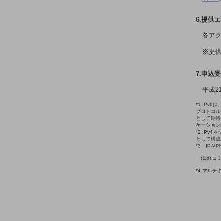
マーケティング
業務効率化
6.提供
各ア
災害対策
※提
職場環境整備
地域共創・地方創生
7.申込
平成2
セキュリティ対策
*1 IPv
遠隔監視
プロトコル
として期待
ケーション
顧客体験（CX）改善
*2 IP
として構成
自動化・省電化
*3 IP-
(日経コ
人材不足解消
*4 マル
業種・業態で探す
業種・業態で探すTOP
自治体