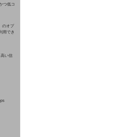
単かつ低コ
N」のオプ
利用でき
誇る高い信
ps