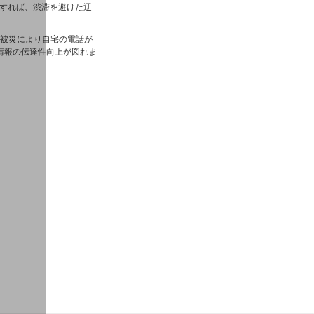
すれば、渋滞を避けた迂
、被災により自宅の電話が
情報の伝達性向上が図れま