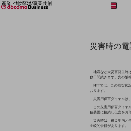
産業・地域DX/事業共創
メニュー
開く
OPEN HUB for Plural Futures
自律・分散・協調型社会の実現を目指し、
フリーワードを入力して探す
「社会可能性」を探究・実装する事業共創エコシステムです。
OPEN HUB for Plural Futuresとは
イベント/ウェビナー
記事コンテンツ
災害時の電
プレイヤー(カタリスト/パートナー企業)
事例
Smart World
フリーワードでNTTドコモビジネスの
取り組みを検索
産業・地域DXプラットフォーマーとして
地震など大災害発生時は
企業と地域が持続成長する社会を目指します
数日間続きます。先の阪
Smart City
Smart Education
NTTでは、この様な状況
Smart Healthcare
おります。
Smart Industry
災害用伝言ダイヤルは、
Smart Mobility
Smart Worksite
この災害用伝言ダイヤルは
生成AI(Generative AI)
積装置に接続し伝言をお
地域の取り組み
災害時は、被災地内と全
比較的余裕があります。
地域社会を支える皆さまと地域課題の解決や