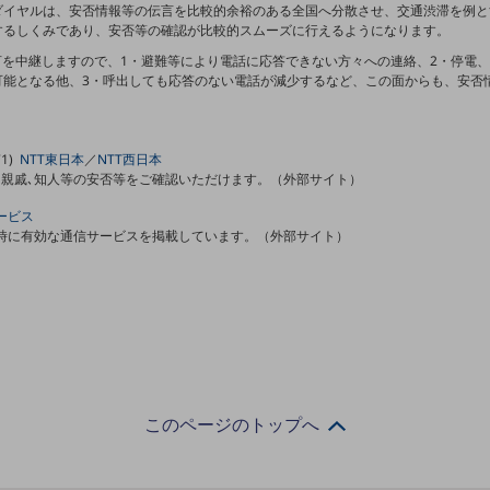
イヤルは、安否情報等の伝言を比較的余裕のある全国へ分散させ、交通渋滞を例と
するしくみであり、安否等の確認が比較的スムーズに行えるようになります。
言を中継しますので、1・避難等により電話に応答できない方々への連絡、2・停電
可能となる他、3・呼出しても応答のない電話が減少するなど、この面からも、安否
1)
NTT東日本
／
NTT西日本
､親戚､知人等の安否等をご確認いただけます。（外部サイト）
ービス
時に有効な通信サービスを掲載しています。（外部サイト）
このページのトップへ