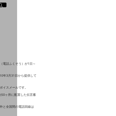
イト内検索
く
（電話ふくそう）が1日～
0年3月31日から提供して
ボイスメールです。
50ヶ所に配置した伝言蓄
外と全国間の電話回線は