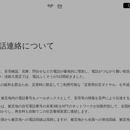
サ
開
日本語
English
JP
EN
検索する
話連絡について
、安否確認、見舞、問合せなどの電話が爆発的に増加し、電話がつながり難い状況
神・淡路大震災では、電話ふくそうが5日間続きました。
の緩和を図るため、災害時に限定してご利用可能な「災害用伝言ダイヤル」を平成1
被災地内の電話番号をメールボックスとして、安否等の情報を音声により伝達する
、被災地の自宅電話番号の末尾3桁をNTTのネットワークが自動判別して、全国約
預かりし、再生時も自動でこの伝言蓄積装置に接続します。
国から被災地への電話回線は混雑しますが、被災地から全国への発信回線、被災地