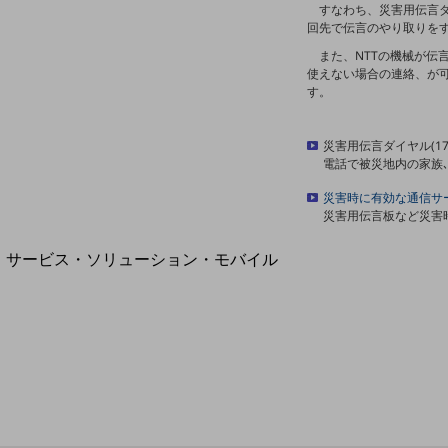
地域経済のさらなる活性化に取り組みます
すなわち、災害用伝言ダ
自治体・地域社会との共創
回先で伝言のやり取りを
LGPF(Local Government Platform)
また、NTTの機械が伝
使えない場合の連絡、が
す。
災害用伝言ダイヤル(17
別ウィンドウで開きます
電話で被災地内の家族
災害時に有効な通信サ
災害用伝言板など災害
サービス・ソリューション・モバイル
サービス・ソリューションTOP
DXに関する課題を解決する
サービス・ソリューションをご紹介
カテゴリーで探す
カテゴリーで探すTOP
ネットワーク・モバイル