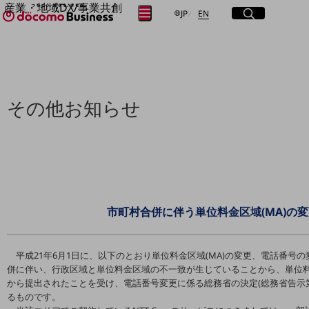
産業・地域DX/事業共創
サイト内検索
開く
日本語
English
メニュー
開く
JP
EN
OPEN HUB for Plural Futures
自律・分散・協調型社会の実現を目指し、
フリーワードを入力して探す
「社会可能性」を探究・実装する事業共創エコシステムです。
OPEN HUB for Plural Futuresとは
イベント/ウェビナー
検索する
記事コンテンツ
その他お知らせ
プレイヤー(カタリスト/パートナー企業)
事例
Smart World
フリーワードでNTTドコモビジネスの
取り組みを検索
産業・地域DXプラットフォーマーとして
企業と地域が持続成長する社会を目指します
Smart City
Smart Education
市町村合併に伴う単位料金区域(MA)の
Smart Healthcare
Smart Industry
Smart Mobility
Smart Worksite
平成21年6月1日に、以下のとおり単位料金区域(MA)の変更、電話番
生成AI(Generative AI)
併に伴い、行政区域と単位料金区域の不一致が生じていることから、単位
地域の取り組み
から提出されたことを受け、電話番号変更に係る総務省の決定(総務省告示第35
るものです。
地域社会を支える皆さまと地域課題の解決や