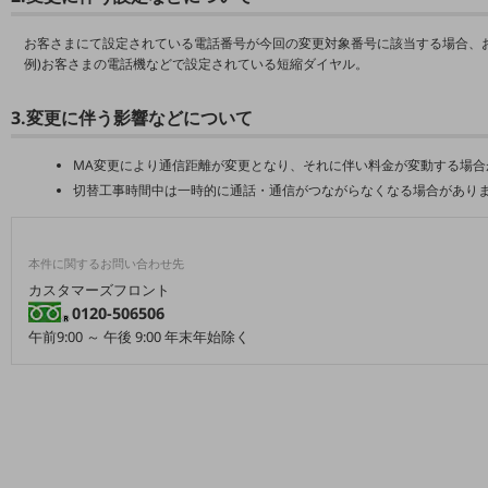
5G
お客さまにて設定されている電話番号が今回の変更対象番号に該当する場合、
IoT
例)お客さまの電話機などで設定されている短縮ダイヤル。
AI
3.変更に伴う影響などについて
データ利活用
MA変更により通信距離が変更となり、それに伴い料金が変動する場合
運用管理
切替工事時間中は一時的に通話・通信がつながらなくなる場合があり
業務支援・マーケティング
災害対策・BCP
本件に関するお問い合わせ先
課題・ニーズで探す
カスタマーズフロント
課題・ニーズで探すTOP
0120-506506
午前9:00 ～ 午後 9:00 年末年始除く
コミュニケーション・情報共有
マーケティング
業務効率化
災害対策