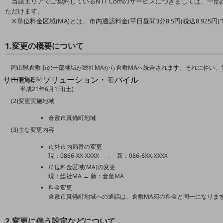
当該エリアでご契約しているNTT Comのサービスにつきましては、一
地域経済のさらなる活性化に取り組みます
ただけます。
自治体・地域社会との共創
※単位料金区域(MA)とは、市内通話料金(平日昼間3分8.5円(税込8.92
LGPF(Local Government Platform)
1.変更の概要について
別ウィンドウで開きます
岡山県倉敷市の一部地域が総社MAから倉敷MAへ統合されます。それに伴い、
サービス・ソリューション・モバイル
(1)実施日時
平成21年6月1日(土)
サービス・ソリューションTOP
(2)変更実施地域
DXに関する課題を解決する
サービス・ソリューションをご紹介
倉敷市真備町地域
カテゴリーで探す
(3)主な変更内容
カテゴリーで探すTOP
市外市内局番の変更
現：0866-XX-XXXX → 新：086-6XX-XXXX
ネットワーク・モバイル
単位料金区域(MA)の変更
クラウド・データセンター
現：総社MA → 新：倉敷MA
料金変更
電話・映像コミュニケーション
倉敷市真備町地域への通話は、倉敷MA宛の料金と同一になりま
セキュリティ
2.変更に伴う設定などについて