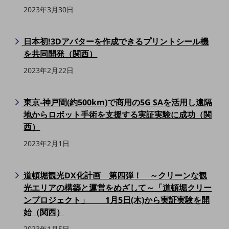
ビジネスお役立ち情報
2023年3月30日
旬な話題やお役立ち資料などDXの課題を
解決するヒントをお届けする記事サイト
新着記事
日本初!3Dアバターを作成できるプリントシール機
お役立ち資料ダウンロード
を共同開発（関西）
トレンド記事特集
IT用語集
2023年2月22日
中堅中小企業向け
サービス・ソリューション
東京-神戸間(約500km)で商用の5G SAを活用し遠隔
課題やニーズに合ったサービスをご紹介し、
地からロボット手術を支援する実証実験に成功（関
中堅中小企業のビジネスをサポート！
西）
お悩みから見つける
お悩みから見つけるTOP
2023年2月1日
ネットワーク
道頓堀観光DX化計画 第四弾！ ～クリーンな観
モバイル・音声
光エリアの構築と運営をめざして～「道頓堀クリー
バックオフィス
ンプロジェクト」 1月5日(木)から実証実験を開
始（関西）
リモート・ハイブリッドワーク
2023年1月5日