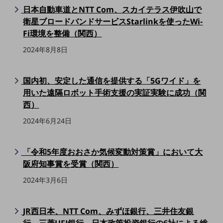
教育
日本自動車道とNTT Com、スカイテラス伊吹山で
衛星ブロードバンドサービスStarlinkを使ったWi-
モビリティ
Fi環境を整備（関西）
製造・建設業
2024年8月8日
小売業
キーワードで探す
国内初、安定した通信を提供する「5Gワイド」を
モバイルTOP
用いた遠隔ロボット手術支援の実証実験に成功（関
法人向けスマホ・携帯に関する、
西）
おすすめの機種、料金やサービスをご紹介
製品
2024年6月24日
製品TOP
ビジネス向けスマートフォン
「令和5年度おおさか気候変動対策賞」において大
阪府知事賞を受賞（関西）
タフネススマートフォン
2024年3月6日
データ通信製品
ドコモケータイ
JR西日本、NTT Com、みずほ銀行、三井住友銀
5G対応ホームルーター