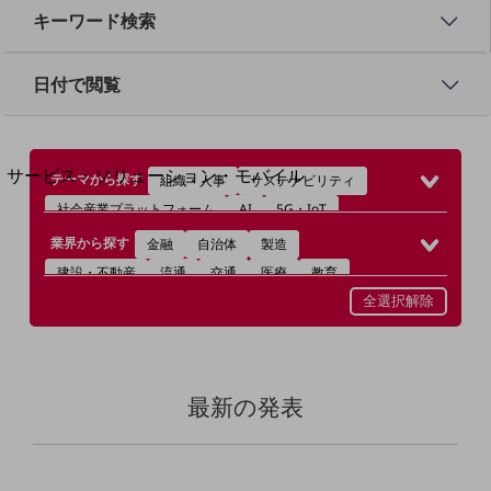
地域経済のさらなる活性化に取り組みます
キーワード検索
自治体・地域社会との共創
LGPF(Local Government Platform)
日付で閲覧
別ウィンドウで開きます
サービス・ソリューション・モバイル
テーマから探す
組織・人事
サステナビリティ
サービス・ソリューションTOP
社会産業プラットフォーム
AI
5G・IoT
DXに関する課題を解決する
データセンター
ネットワーク
セキュリティ
業界から探す
金融
自治体
製造
サービス・ソリューションをご紹介
GX
中小企業DX
データ活用
地域創生
建設・不動産
流通
交通
医療
教育
カテゴリーで探す
デジタルBPO
全選択解除
カテゴリーで探すTOP
ネットワーク・モバイル
クラウド・データセンター
最新の発表
電話・映像コミュニケーション
セキュリティ