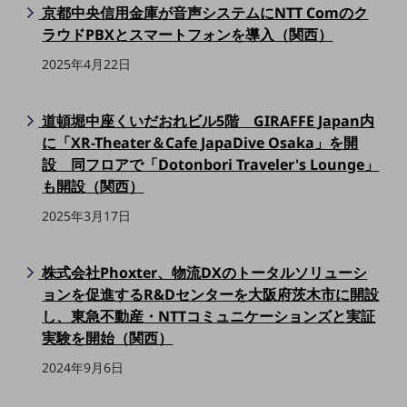
京都中央信用金庫が音声システムにNTT Comのク
職場環境整備
ラウドPBXとスマートフォンを導入（関西）
地域共創・地方創生
2025年4月22日
セキュリティ対策
遠隔監視
道頓堀中座くいだおれビル5階 GIRAFFE Japan内
に「XR-Theater＆Cafe JapaDive Osaka」を開
顧客体験（CX）改善
設 同フロアで「Dotonbori Traveler's Lounge」
自動化・省電化
も開設（関西）
人材不足解消
2025年3月17日
業種・業態で探す
業種・業態で探すTOP
株式会社Phoxter、物流DXのトータルソリューシ
自治体
ョンを促進するR&Dセンターを大阪府茨木市に開設
し、東急不動産・NTTコミュニケーションズと実証
一次産業
実験を開始（関西）
医療・介護
2024年9月6日
観光