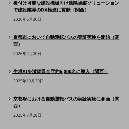
後付け可能な建設機械向け遠隔操縦ソリューション
5G
で建設業界のDX推進に貢献（関西）
IoT
2026年6月30日
AI
データ利活用
京都市において自動運転バスの実証実験を開始（関
西）
運用管理
2026年2月20日
業務支援・マーケティング
災害対策・BCP
生成AIを滋賀県全庁約6,000名に導入（関西）
課題・ニーズで探す
課題・ニーズで探すTOP
2025年10月30日
コミュニケーション・情報共有
京都府における自動運転バスの実証実験に参画（関
マーケティング
西）
業務効率化
2025年7月28日
災害対策