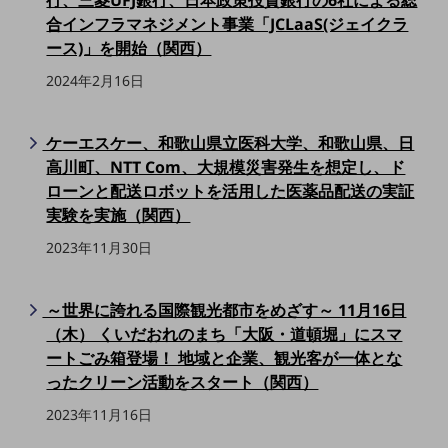
行、三菱UFJ銀行、日本政策投資銀行の6社による総
合インフラマネジメント事業「JCLaaS(ジェイクラ
通信モジュール製品
ース)」を開始（関西）
衛星携帯電話
2024年2月16日
IOT完了済みメーカーブランド製品
料金
ケーエスケー、和歌山県立医科大学、和歌山県、日
料金TOP
高川町、NTT Com、大規模災害発生を想定し、ド
ドコモBiz データ無制限 ドコモ MAX ドコモ mini ドコモBiz かけ放題
ローンと配送ロボットを活用した医薬品配送の実証
実験を実施（関西）
ケータイプラン
2023年11月30日
5Gデータプラス
データプラス
～世界に誇れる国際観光都市をめざす～ 11月16日
（木） くいだおれのまち「大阪・道頓堀」にスマ
IoT向け回線料金
ートごみ箱登場！ 地域と企業、観光客が一体とな
home5Gプラン
ったクリーン活動をスタート（関西）
モバイルサービス
端末の一元管理
2023年11月16日