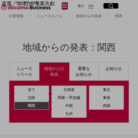
産業・地域DX/事業共創
サイト内検索
開く
日本語
English
メニュー
開く
JP
EN
OPEN HUB for Plural Futures
企業情報
ニュースルーム
地域からの発表
関西
自律・分散・協調型社会の実現を目指し、
フリーワードを入力して探す
「社会可能性」を探究・実装する事業共創エコシステムです。
OPEN HUB for Plural Futuresとは
イベント/ウェビナー
検索する
地域からの発表：関西
記事コンテンツ
プレイヤー(カタリスト/パートナー企業)
事例
Smart World
フリーワードでNTTドコモビジネスの
ニュース
地域からの
重要な
お知らせ
取り組みを検索
産業・地域DXプラットフォーマーとして
リリース
発表
お知らせ
企業と地域が持続成長する社会を目指します
Smart City
Smart Education
全て
北海道
東北
Smart Healthcare
北陸
関東・甲信越
東海
Smart Industry
関西
中国
四国
Smart Mobility
Smart Worksite
九州
生成AI(Generative AI)
地域の取り組み
地域社会を支える皆さまと地域課題の解決や