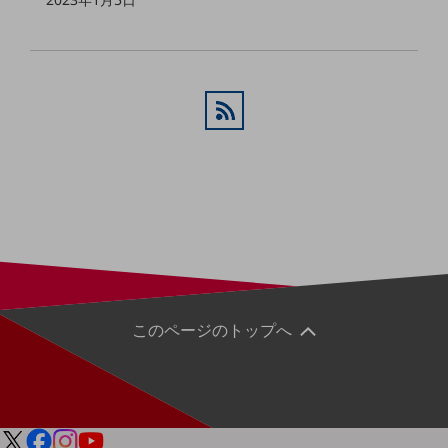
セキュリティ
その他のお悩みはこちら
業界から見つける
業界から見つけるTOP
製造業
小売・卸売業
運輸業
建設業
地域産業
その他の業界はこちら
ゲーム感覚で見つける
このページのトップへ
ビジネスお悩み診断
NTTドコモビジネス
オンラインショップ
モバイル・ICTサービスをオンラインで
相談・申し込みができるバーチャルショップ