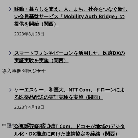
セキュリティ
移動・暮らしを支え、人、まち、社会をつなぐ新し
運用保守・故障紛失サポート
い会員基盤サービス「Mobility Auth Bridge」の
回線・ネットワーク
提供を開始（関西）
お手続き
2023年8月28日
スマートフォンやビーコンを活用した、医療DXの
実証実験を実施（関西）
別ウィンドウで開きます
サービスをご利用中のお客さま
2023年5月25日
導入事例・セミナー
導入事例TOP
最新の導入事例や注目の導入事例をご紹介します
ケーエスケー、和医大、NTT Com、ドローンによ
セミナー
る医薬品配送の実証実験を実施（関西）
開催・出展する各種セミナー、イベント情報をご紹介します
2023年4月18日
別ウィンドウで開きます
中堅中小企業のお客さま
奈良県五條市、NTT Com、ドコモが地域のデジタ
NTTドコモビジネスウォッチ
ル化・DX推進に向けた連携協定を締結（関西）