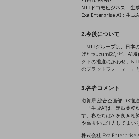
<各社の役割>
マーケティング
NTTドコモビジネス：生
業務効率化
Exa Enterprise A
災害対策
2.今後について
職場環境整備
NTTグループは、日本
地域共創・地方創生
げたtsuzumi2など
セキュリティ対策
クトの推進にあわせ、NT
のプラットフォーマー」
遠隔監視
顧客体験（CX）改善
3.各者コメント
自動化・省電化
滋賀県 総合企画部 DX推進
人材不足解消
「生成AIは、定型業
業種・業態で探す
す。私たちはAIを良き
業種・業態で探すTOP
や高度化に注力してまい
自治体
株式会社 Exa Enterpri