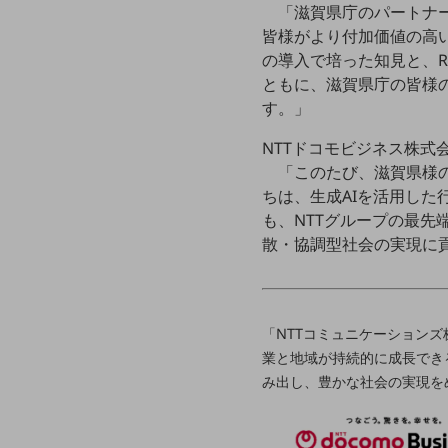
一次産業
「滋賀県庁のパートナ
皆様がより付加価値の高い業
医療・介護
の導入で培った知見と、R
観光
ともに、滋賀県庁の皆様
す。」
教育
NTTドコモビジネス株式会
モビリティ
「このたび、滋賀県様
製造・建設業
ちは、生成AIを活用し
も、NTTグループの最
小売業
散・協調型社会の実現に
キーワードで探す
モバイルTOP
法人向けスマホ・携帯に関する、
おすすめの機種、料金やサービスをご紹介
「NTTコミュニケーションズ
製品
業と地域が持続的に成長でき
製品TOP
み出し、豊かな社会の実現を
ビジネス向けスマートフォン
タフネススマートフォン