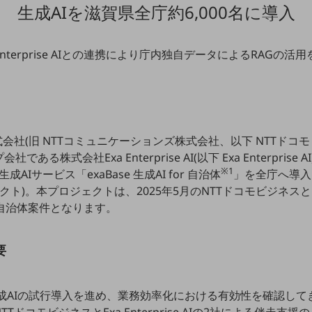
生成AIを滋賀県全庁約6,000名に導入
 Enterprise AIとの連携により庁内独自データによるRAGの活
式会社(旧 NTTコミュニケーションズ株式会社、以下 NTTドコ
る株式会社Exa Enterprise AI(以下 Exa Enterpris
※1
成AIサービス「exaBase 生成AI for 自治体
」を全庁へ導入
ェクト)。本プロジェクトは、2025年5月のNTTドコモビジネ
自治体案件となります。
要
生成AIの試行導入を進め、業務効率化における有効性を確認し