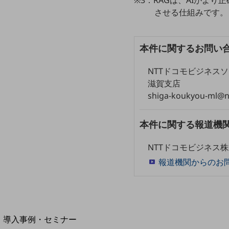
させる仕組みです。
home5Gプラン
モバイルサービス
端末の一元管理
本件に関するお問い
セキュリティ
NTTドコモビジネス
運用保守・故障紛失サポート
滋賀支店
回線・ネットワーク
shiga-koukyou-ml@n
お手続き
本件に関する報道機
NTTドコモビジネス
報道機関からのお
別ウィンドウで開きます
サービスをご利用中のお客さま
導入事例・セミナー