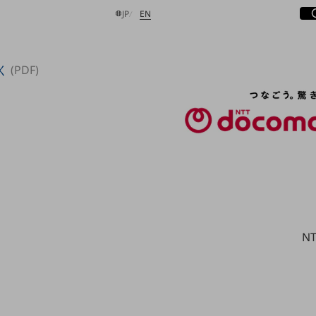
サ
開
日本語
English
JP
EN
く
(PDF)
検索する
N