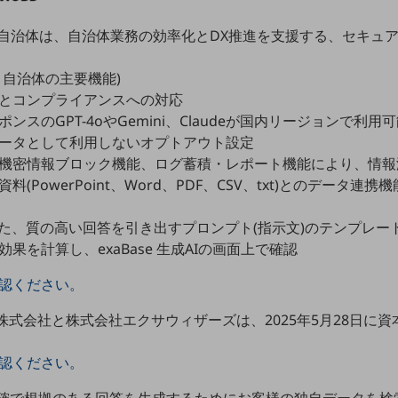
I for 自治体は、自治体業務の効率化とDX推進を支援する、セキ
 for 自治体の主要機能)
とコンプライアンスへの対応
ンスのGPT-4oやGemini、Claudeが国内リージョンで利用
ータとして利用しないオプトアウト設定
機密情報ブロック機能、ログ蓄積・レポート機能により、情報
(PowerPoint、Word、PDF、CSV、txt)とのデータ連携
した、質の高い回答を引き出すプロンプト(指示文)のテンプレー
果を計算し、exaBase 生成AIの画面上で確認
認ください。
ス株式会社と株式会社エクサウィザーズは、2025年5月28日に
認ください。
り正確で根拠のある回答を生成するためにお客様の独自データを