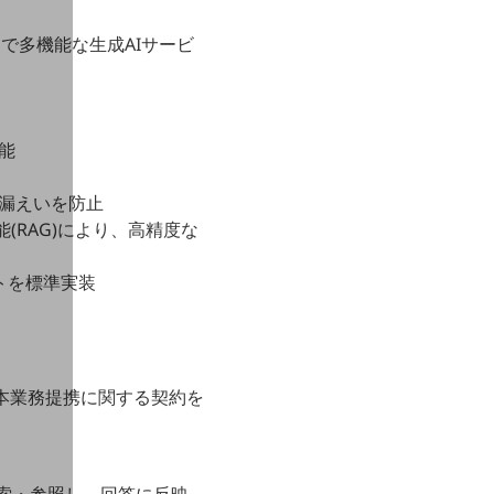
ュアで多機能な生成AIサービ
可能
漏えいを防止
機能(RAG)により、高精度な
トを標準実装
資本業務提携に関する契約を
検索・参照し、回答に反映