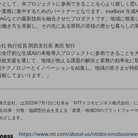
ーとして、本プロジェクトに参画できることを心より嬉しく思い
務に集中するためのパートナーとなります。exaBase 生成AI
AGなどの最新技術を融合させたプロダクトです。地域に根差し
の働き方を革新し、その先にある県民の皆様の豊かな暮らしの
社 執行役員 関西支社長 奥田 智行
の全庁的な生成AIの本格導入プロジェクトに参画できることを
た行政支援を通じて、地域が抱える課題の解決と業務の効率化に
先端テクノロジーとイノベーションを結集し、地域の皆さまが持
貢献してまいります。」
株式会社」は2025年7月1日に社名を「NTTドコモビジネス株式会社
る自律・分散・協調型社会を支える「産業・地域DXのプラットフォー
めざします。
https://www.ntt.com/about-us/nttdocomobusines