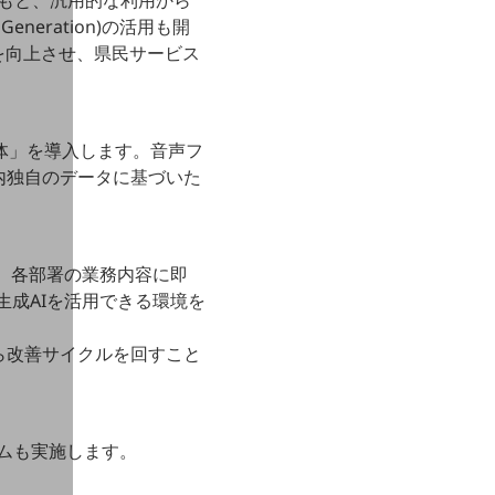
支援のもと、汎用的な利用から
ed Generation)の活用も開
を向上させ、県民サービス
自治体」を導入します。音声フ
内独自のデータに基づいた
、各部署の業務内容に即
成AIを活用できる環境を
がら改善サイクルを回すこと
ラムも実施します。