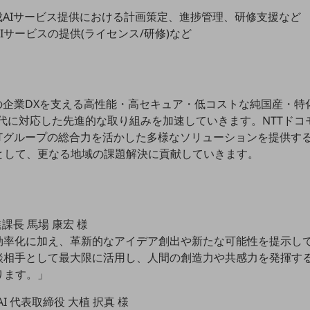
成AIサービス提供における計画策定、進捗管理、研修支援など
I：生成AIサービスの提供(ライセンス/研修)など
の企業DXを支える高性能・高セキュア・低コストな純国産・特
、AI時代に対応した先進的な取り組みを加速していきます。NTTド
Tグループの総合力を活かした多様なソリューションを提供する
として、更なる地域の課題解決に貢献していきます。
課長 馬場 康宏 様
務効率化に加え、革新的なアイデア創出や新たな可能性を提示し
相談相手として最大限に活用し、人間の創造力や共感力を発揮す
ります。」
se AI 代表取締役 大植 択真 様