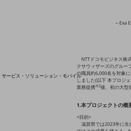
地域経済のさらなる活性化に取り組みます
自治体・地域社会との共創
LGPF(Local Government Platform)
～Exa
別ウィンドウで開きます
NTTドコモビジネス株
クサウィザーズのグループ会社であ
の職員約6,000名を対象に生
サービス・ソリューション・モバイル
しました(以下 本プロジ
サービス・ソリューションTOP
※2
業務提携
後、初の大型
DXに関する課題を解決する
サービス・ソリューションをご紹介
カテゴリーで探す
1.本プロジェクトの概
カテゴリーで探すTOP
<目的>
ネットワーク・モバイル
滋賀県では2023年に