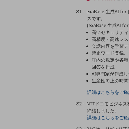
データ通信製品
※1：exaBase 生成A
ドコモケータイ
スです。
(exaBase 生成AI
5G対応ホームルーター
高いセキュリティ
通信モジュール製品
高精度・高速レスポ
会話内容を学習デ
衛星携帯電話
禁止ワード登録、
庁内の規定や各種資料
IOT完了済みメーカーブランド製品
料金
回答を作成
料金TOP
AI専門家が作成
生産性向上の時間効
ドコモBiz データ無制限 ドコモ MAX ドコモ mini ドコモBiz かけ放題
詳細はこちらをご確
ケータイプラン
※2：NTTドコモビジネ
5Gデータプラス
締結しました。
データプラス
詳細はこちらをご確
IoT向け回線料金
※3：RAGは、AIがよ