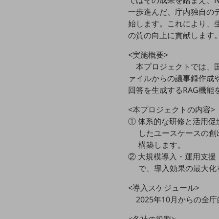
ではその成果を踏まえ、NTT
クラウド・データセンター
一歩進んだ、庁内独自のデ
電話・映像コミュニケーション
始します。これにより、
の質の向上に貢献します
セキュリティ
<実施概要>
5G
本プロジェクトでは、国内
IoT
ァイルからの議事録作成
回答を生成するRAG機
AI
<本プロジェクトの内容>
データ利活用
① 体系的な研修と活用
運用管理
したユースケースの創
構築します。
業務支援・マーケティング
② 大規模導入・運用支援
災害対策・BCP
で、導入効果の最大化
課題・ニーズで探す
課題・ニーズで探すTOP
<導入スケジュール>
2025年10月からの
コミュニケーション・情報共有