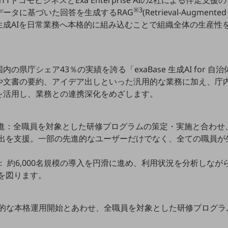
ドコモビジネスとExa Enterprise AIの2社による伴走
※3
ータに基づいた回答を生成するRAG
(Retrieval-Augment
生成AIを日常業務へ本格的に組み込むことで組織全体の生産性
。
の県庁シェア43％の実績を誇る「exaBase 生成AI for 
や文書の要約、アイデア出しといった汎用的な業務に加え、庁
能を活用し、業務との連携深化をめざします。
促進：全職員を対象とした研修プログラムの策定・実施と合わせ
出を支援。一部の先進的なユーザーだけでなく、全ての職員が生
： 約6,000名規模の導入を円滑に進め、利用状況を分析しな
を図ります。
全庁的な本格運用開始とあわせ、全職員を対象とした研修プログ