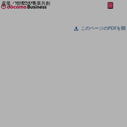
産業・地域DX/事業共創
メニュー
開く
OPEN HUB for Plural Futures
自律・分散・協調型社会の実現を目指し、
フリーワードを入力して探す
「社会可能性」を探究・実装する事業共創エコシステムです。
このページのPDFを開
OPEN HUB for Plural Futuresとは
イベント/ウェビナー
記事コンテンツ
プレイヤー(カタリスト/パートナー企業)
事例
Smart World
フリーワードでNTTドコモビジネスの
取り組みを検索
産業・地域DXプラットフォーマーとして
企業と地域が持続成長する社会を目指します
Smart City
Smart Education
Smart Healthcare
Smart Industry
Smart Mobility
Smart Worksite
生成AI(Generative AI)
地域の取り組み
地域社会を支える皆さまと地域課題の解決や