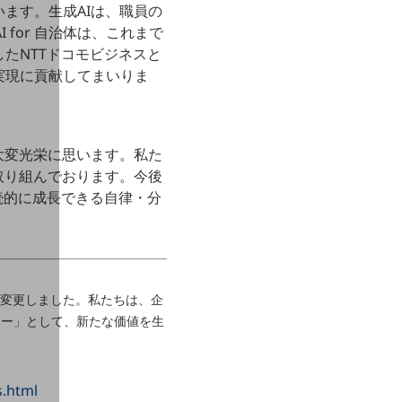
ます。生成AIは、職員の
 for 自治体は、これまで
たNTTドコモビジネスと
実現に貢献してまいりま
大変光栄に思います。私た
取り組んでおります。今後
続的に成長できる自律・分
」に変更しました。私たちは、企
マー」として、新たな価値を生
s.html