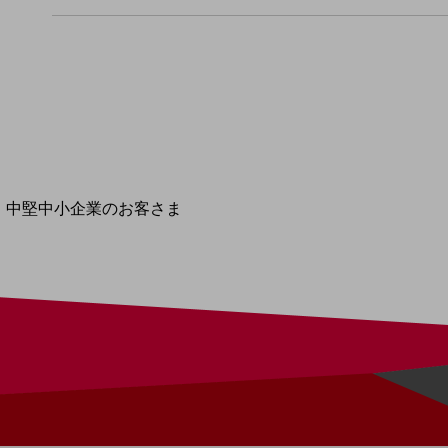
導入事例TOP
最新の導入事例や注目の導入事例をご紹介します
セミナー
開催・出展する各種セミナー、イベント情報をご紹介します
中堅中小企業のお客さま
NTTドコモビジネスウォッチ
ビジネスお役立ち情報
旬な話題やお役立ち資料などDXの課題を
解決するヒントをお届けする記事サイト
新着記事
お役立ち資料ダウンロード
トレンド記事特集
IT用語集
中堅中小企業向け
サービス・ソリューション