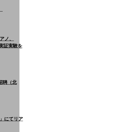
）
リアノ、
る実証実験を
招聘（北
」にてリア