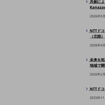
クラウド・データセンター
共創によ
Kana
電話・映像コミュニケーション
2026年5
セキュリティ
5G
NTTド
IoT
（北陸）
AI
2026年4
データ利活用
未来を拓
運用管理
地域で開
業務支援・マーケティング
2026年2
災害対策・BCP
課題・ニーズで探す
課題・ニーズで探すTOP
NTTド
コミュニケーション・情報共有
2025年1