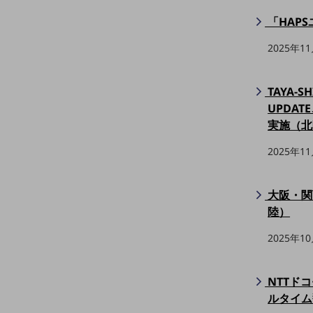
マーケティング
「HAP
業務効率化
2025年1
災害対策
職場環境整備
TAYA-
地域共創・地方創生
UPDAT
実施（北
セキュリティ対策
2025年1
遠隔監視
顧客体験（CX）改善
大阪・関
自動化・省電化
陸）
人材不足解消
2025年1
業種・業態で探す
業種・業態で探すTOP
NTTド
自治体
ルタイム