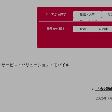
地域経済のさらなる活性化に取り組みます
自治体・地域社会との共創
LGPF(Local Government Platform)
テーマから探す
組織・人事
サ
ネットワーク
業界から探す
金融
自治体
別ウィンドウで開きます
サービス・ソリューション・モバイル
サービス・ソリューションTOP
DXに関する課題を解決する
サービス・ソリューションをご紹介
「令和8
カテゴリーで探す
カテゴリーで探すTOP
2026年7
ネットワーク・モバイル