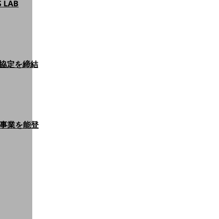
LAB
協定を締結
事業を能登