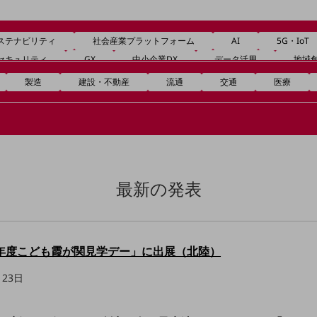
ステナビリティ
社会産業プラットフォーム
AI
5G・IoT
セキュリティ
GX
中小企業DX
データ活用
地域
製造
建設・不動産
流通
交通
医療
最新の発表
年度こども霞が関見学デー」に出展（北陸）
月23日