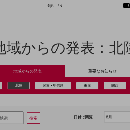
サ
開
日本語
English
JP
EN
地域からの発表：北
検索する
地域からの
発表
重要な
お知らせ
北陸
関東・甲信越
東海
関西
日付で閲覧