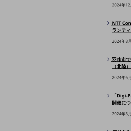
2024年1
データ通信製品
ドコモケータイ
NTT 
5G対応ホームルーター
ランティ
通信モジュール製品
2024年8
衛星携帯電話
羽咋市で
IOT完了済みメーカーブランド製品
（北陸）
料金
料金TOP
2024年6
ドコモBiz データ無制限 ドコモ MAX ドコモ mini ドコモBiz かけ放題
ケータイプラン
「Digi
開催につ
5Gデータプラス
2024年3
データプラス
IoT向け回線料金