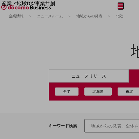
産業・地域DX/事業共創
メニュー
開く
OPEN HUB for Plural Futures
企業情報
ニュースルーム
地域からの発表
北陸
自律・分散・協調型社会の実現を目指し、
フリーワードを入力して探す
「社会可能性」を探究・実装する事業共創エコシステムです。
OPEN HUB for Plural Futuresとは
イベント/ウェビナー
記事コンテンツ
プレイヤー(カタリスト/パートナー企業)
事例
Smart World
フリーワードでNTTドコモビジネスの
取り組みを検索
産業・地域DXプラットフォーマーとして
ニュース
リリース
企業と地域が持続成長する社会を目指します
Smart City
Smart Education
全て
北海道
東北
Smart Healthcare
Smart Industry
Smart Mobility
Smart Worksite
生成AI(Generative AI)
地域の取り組み
キーワード検索
地域社会を支える皆さまと地域課題の解決や