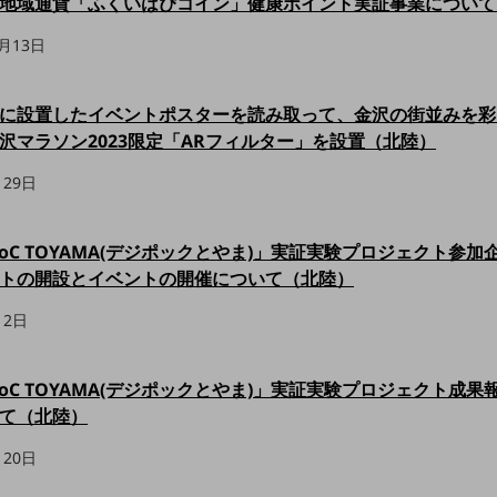
地域通貨「ふくいはぴコイン」健康ポイント実証事業について
1月13日
に設置したイベントポスターを読み取って、金沢の街並みを彩
沢マラソン2023限定「ARフィルター」を設置（北陸）
月29日
-PoC TOYAMA(デジポックとやま)」実証実験プロジェクト参
トの開設とイベントの開催について（北陸）
月2日
-PoC TOYAMA(デジポックとやま)」実証実験プロジェクト成
て（北陸）
月20日