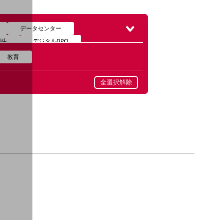
データセンター
創生
デジタルBPO
教育
全選択解除