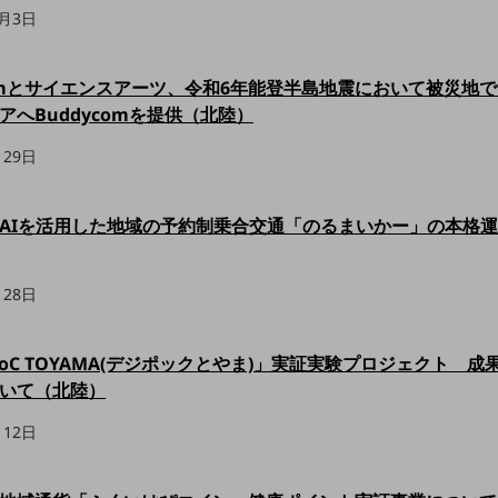
2月3日
Comとサイエンスアーツ、令和6年能登半島地震において被災地
アへBuddycomを提供（北陸）
月29日
AIを活用した地域の予約制乗合交通「のるまいかー」の本格
月28日
-PoC TOYAMA(デジポックとやま)」実証実験プロジェクト 
いて（北陸）
月12日