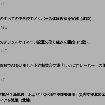
月1日
のすべての中学校でメタバース体験教室を実施（北陸）
月18日
のデジタルサイネージ設置の取り組みを開始（北陸）
月18日
賀町でAIを活用した予約制乗合交通「しかばす いーじー」の
月1日
年能登半島地震」および「令和6年奥能登豪雨」災害支援北陸
ィアを派遣（北陸）