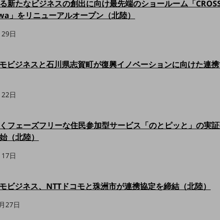
る新たなビジネスの創出に向け最先端のショールーム「CROSS 
zawa」をリニューアルオープン（北陸）
月29日
コモビジネスと石川県志賀町が復興イノベーションに向けた連携
月22日
くフェーズフリーな住民参加型サービス「のとピッと」の実証
始（北陸）
月17日
コモビジネス、NTTドコモと珠洲市が連携協定を締結（北陸）
1月27日