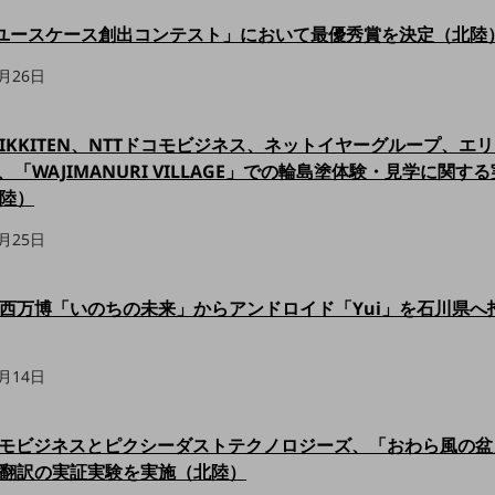
Sユースケース創出コンテスト」において最優秀賞を決定（北陸
1月26日
SHIKKITEN、NTTドコモビジネス、ネットイヤーグループ、エ
E、「WAJIMANURI VILLAGE」での輪島塗体験・見学に関す
陸）
1月25日
西万博「いのちの未来」からアンドロイド「Yui」を石川県へ
0月14日
コモビジネスとピクシーダストテクノロジーズ、「おわら風の盆
翻訳の実証実験を実施（北陸）