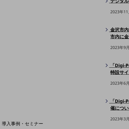
デジタル
home5Gプラン
2023年1
モバイルサービス
端末の一元管理
セキュリティ
金沢市内
市内に金
運用保守・故障紛失サポート
2023年9
回線・ネットワーク
お手続き
「Digi
特設サイ
2023年6
「Digi
催につい
別ウィンドウで開きます
サービスをご利用中のお客さま
2023年3
導入事例・セミナー