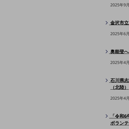
一次産業
2025年9
医療・介護
観光
金沢市立
教育
2025年6
モビリティ
奥能登へ
製造・建設業
2025年4
小売業
キーワードで探す
モバイルTOP
石川県志
法人向けスマホ・携帯に関する、
（北陸）
おすすめの機種、料金やサービスをご紹介
製品
2025年4
製品TOP
ビジネス向けスマートフォン
「令和6
ボランテ
タフネススマートフォン