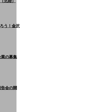
（北陸）
ろう！金沢
加企業の募集
果報告会の開