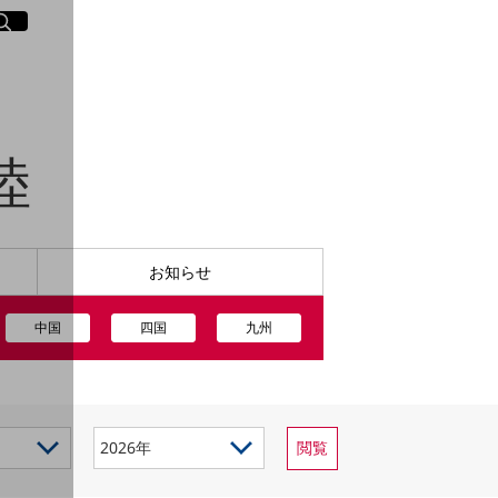
イト内検索
く
陸
お知らせ
中国
四国
九州