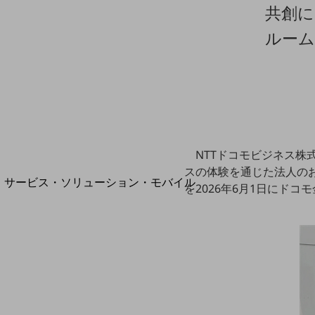
地域経済のさらなる活性化に取り組みます
共創に
自治体・地域社会との共創
LGPF(Local Government Platform)
ルーム
別ウィンドウで開きます
NTTドコモビジネス株
スの体験を通じた法人のお客
サービス・ソリューション・モバイル
を2026年6月1日にド
サービス・ソリューションTOP
DXに関する課題を解決する
サービス・ソリューションをご紹介
カテゴリーで探す
カテゴリーで探すTOP
ネットワーク・モバイル