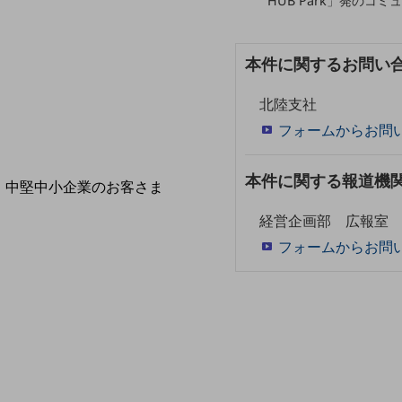
HUB Park」発のコ
導入事例TOP
最新の導入事例や注目の導入事例をご紹介します
セミナー
本件に関するお問い
開催・出展する各種セミナー、イベント情報をご紹介します
北陸支社
フォームからお問
本件に関する報道機
中堅中小企業のお客さま
NTTドコモビジネスウォッチ
経営企画部 広報室
ビジネスお役立ち情報
フォームからお問
旬な話題やお役立ち資料などDXの課題を
解決するヒントをお届けする記事サイト
新着記事
お役立ち資料ダウンロード
トレンド記事特集
IT用語集
中堅中小企業向け
サービス・ソリューション