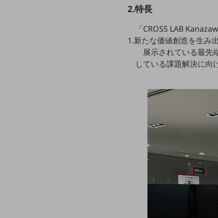
マーケティング
2.特長
業務効率化
「CROSS LAB Ka
災害対策
1.新たな価値創造を生み
展示されている最先
職場環境整備
している課題解決に向
地域共創・地方創生
セキュリティ対策
遠隔監視
顧客体験（CX）改善
自動化・省電化
人材不足解消
業種・業態で探す
業種・業態で探すTOP
自治体