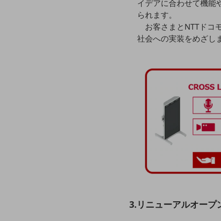
イデアに合わせて機能
データ通信製品
られます。
お客さまとNTTド
ドコモケータイ
社会への実装をめざし
5G対応ホームルーター
通信モジュール製品
衛星携帯電話
IOT完了済みメーカーブランド製品
料金
料金TOP
ドコモBiz データ無制限 ドコモ MAX ドコモ mini ドコモBiz かけ放題
ケータイプラン
5Gデータプラス
データプラス
3.リニューアルオープ
IoT向け回線料金