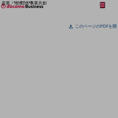
産業・地域DX/事業共創
メニュー
開く
OPEN HUB for Plural Futures
自律・分散・協調型社会の実現を目指し、
フリーワードを入力して探す
「社会可能性」を探究・実装する事業共創エコシステムです。
このページのPDFを開
OPEN HUB for Plural Futuresとは
イベント/ウェビナー
記事コンテンツ
プレイヤー(カタリスト/パートナー企業)
事例
Smart World
フリーワードでNTTドコモビジネスの
取り組みを検索
産業・地域DXプラットフォーマーとして
企業と地域が持続成長する社会を目指します
Smart City
Smart Education
Smart Healthcare
Smart Industry
Smart Mobility
Smart Worksite
生成AI(Generative AI)
地域の取り組み
地域社会を支える皆さまと地域課題の解決や