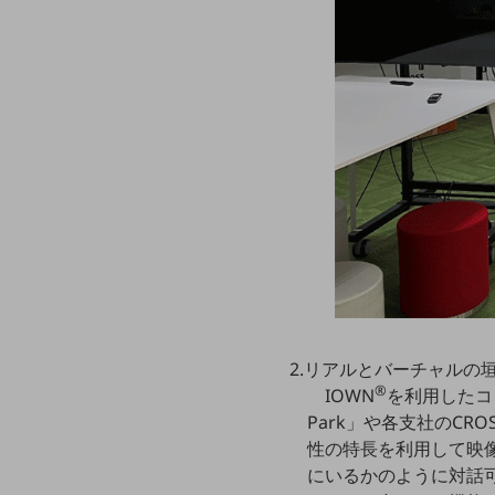
一次産業
医療・介護
観光
教育
モビリティ
製造・建設業
小売業
キーワードで探す
モバイルTOP
法人向けスマホ・携帯に関する、
おすすめの機種、料金やサービスをご紹介
2.リアルとバーチャルの
製品
®
IOWN
を利用したコミ
製品TOP
Park」や各支社のCRO
ビジネス向けスマートフォン
性の特長を利用して映
にいるかのように対話
タフネススマートフォン