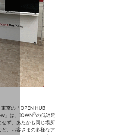
東京の「OPEN HUB
®
ow」は、IOWN
の低遅延
にせず、あたかも同じ場所
など、お客さまの多様なア