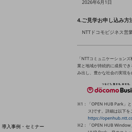
2026年6月1日
home5Gプラン
モバイルサービス
端末の一元管理
4.ご見学お申し込み方
セキュリティ
NTTドコモビジネス営
運用保守・故障紛失サポート
回線・ネットワーク
お手続き
「NTTコミュニケーションズ
業と地域が持続的に成長でき
み出し、豊かな社会の実現を
※1：「OPEN HUB P
ス)です。詳細は以下を
https://openhub.ntt.
別ウィンドウで開きます
サービスをご利用中のお客さま
※2：「OPEN HUB Wi
導入事例・セミナー