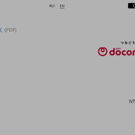
サ
開
日本語
English
JP
EN
く
(PDF)
検索する
N