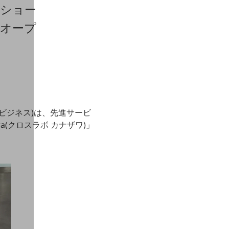
のショー
ルオープ
モビジネス)は、先進サービ
a(クロスラボ カナザワ)」