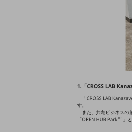
クラウド・データセンター
電話・映像コミュニケーション
セキュリティ
5G
IoT
AI
データ利活用
運用管理
1.「CROSS LAB Ka
業務支援・マーケティング
「CROSS LAB K
災害対策・BCP
す。
課題・ニーズで探す
課題・ニーズで探すTOP
また、共創ビジネスの
※1
「OPEN HUB Park
」
コミュニケーション・情報共有