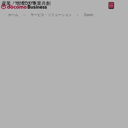
産業・地域DX/事業共創
メニュー
開く
OPEN HUB for Plural Futures
ホーム
サービス・ソリューション
Zoom
自律・分散・協調型社会の実現を目指し、
フリーワードを入力して探す
「社会可能性」を探究・実装する事業共創エコシステムです。
OPEN HUB for Plural Futuresとは
イベント/ウェビナー
記事コンテンツ
プレイヤー(カタリスト/パートナー企業)
事例
Smart World
フリーワードでNTTドコモビジネスの
取り組みを検索
産業・地域DXプラットフォーマーとして
企業と地域が持続成長する社会を目指します
Smart City
Smart Education
Smart Healthcare
Smart Industry
Smart Mobility
Smart Worksite
生成AI(Generative AI)
地域の取り組み
地域社会を支える皆さまと地域課題の解決や