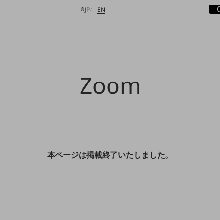
サ
開
日本語
English
JP
EN
検索する
Zoom
本ページは掲載終了いたしました。