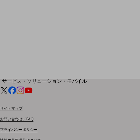
地域経済のさらなる活性化に取り組みます
自治体・地域社会との共創
LGPF(Local Government Platform)
別ウィンドウで開きます
サービス・ソリューション・モバイル
サービス・ソリューションTOP
DXに関する課題を解決する
サービス・ソリューションをご紹介
サイトマップ
カテゴリーで探す
カテゴリーで探すTOP
お問い合わせ／FAQ
ネットワーク・モバイル
プライバシーポリシー