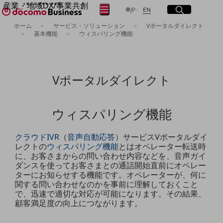
産業・地域DX/事業共創
サイト内検索
開く
日本語
English
メニュー
開く
JP
EN
OPEN HUB for Plural Futures
ホーム
サービス・ソリューション
Vポータルダイレクト
自律・分散・協調型社会の実現を目指し、
基本機能
ウィスパリング機能
フリーワードを入力して探す
「社会可能性」を探究・実装する事業共創エコシステムです。
OPEN HUB for Plural Futuresとは
イベント/ウェビナー
検索する
記事コンテンツ
Vポータルダイレクト
プレイヤー(カタリスト/パートナー企業)
事例
Smart World
フリーワードでNTTドコモビジネスの
ウィスパリング機能
取り組みを検索
産業・地域DXプラットフォーマーとして
企業と地域が持続成長する社会を目指します
Smart City
クラウド
IVR
（
音声自動応答
）サービスVポータルダイ
Smart Education
レクトの
ウィスパリング機能
とはオペレーター転送時
Smart Healthcare
に、お客さまからの問い合わせ内容などを、音声ガイ
Smart Industry
ダンスを使ってお客さまとの通話開始直前にオペレー
Smart Mobility
ターにお知らせする機能です。オペレーターが、何に
Smart Worksite
関する問い合わせなのかを事前に理解しておくこと
生成AI(Generative AI)
で、迅速で適切な対応が可能になります。その結果、
地域の取り組み
顧客満足度の向上につながります。
地域社会を支える皆さまと地域課題の解決や