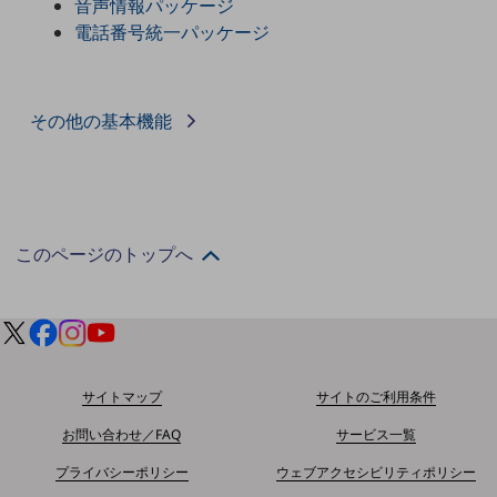
音声情報パッケージ
5G
電話番号統一パッケージ
IoT
AI
その他の基本機能
データ利活用
運用管理
業務支援・マーケティング
このページのトップへ
災害対策・BCP
課題・ニーズで探す
課題・ニーズで探すTOP
コミュニケーション・情報共有
マーケティング
サイトマップ
サイトのご利用条件
業務効率化
お問い合わせ／FAQ
サービス一覧
災害対策
プライバシーポリシー
ウェブアクセシビリティポリシー