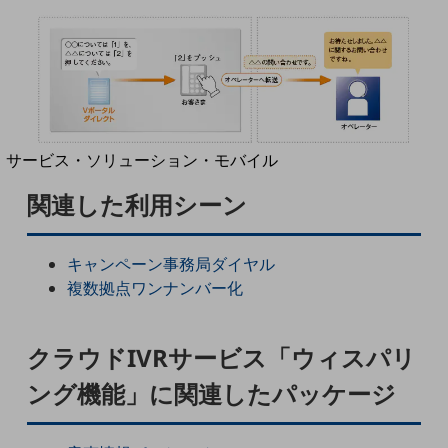
地域経済のさらなる活性化に取り組みます
自治体・地域社会との共創
LGPF(Local Government Platform)
別ウィンドウで開きます
サービス・ソリューション・モバイル
サービス・ソリューションTOP
関連した利用シーン
DXに関する課題を解決する
サービス・ソリューションをご紹介
カテゴリーで探す
キャンペーン事務局ダイヤル
カテゴリーで探すTOP
複数拠点ワンナンバー化
ネットワーク・モバイル
クラウドIVRサービス「ウィスパリ
クラウド・データセンター
ング機能」に関連したパッケージ
電話・映像コミュニケーション
セキュリティ