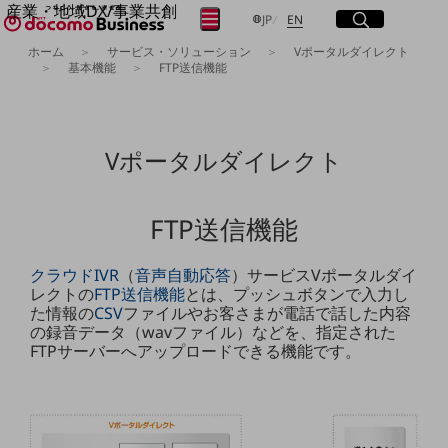
産業・地域DX/事業共創
サイト内検索
開く
日本語
English
メニュー
開く
JP
EN
OPEN HUB for Plural Futures
ホーム
サービス・ソリューション
Vポータルダイレクト
自律・分散・協調型社会の実現を目指し、
基本機能
FTP送信機能
フリーワードを入力して探す
「社会可能性」を探究・実装する事業共創エコシステムです。
OPEN HUB for Plural Futuresとは
イベント/ウェビナー
検索する
記事コンテンツ
Vポータルダイレクト
プレイヤー(カタリスト/パートナー企業)
事例
Smart World
フリーワードでNTTドコモビジネスの
FTP送信機能
取り組みを検索
産業・地域DXプラットフォーマーとして
企業と地域が持続成長する社会を目指します
Smart City
クラウド
IVR
（
音声自動応答
）サービスVポータルダイ
Smart Education
レクトの
FTP送信機能
とは、プッシュボタンで入力し
Smart Healthcare
た情報の
CSV
ファイルやお客さまが電話で話した内容
Smart Industry
の録音データ（wavファイル）などを、指定された
Smart Mobility
FTPサーバーへアップロードできる機能です。
Smart Worksite
生成AI(Generative AI)
地域の取り組み
地域社会を支える皆さまと地域課題の解決や