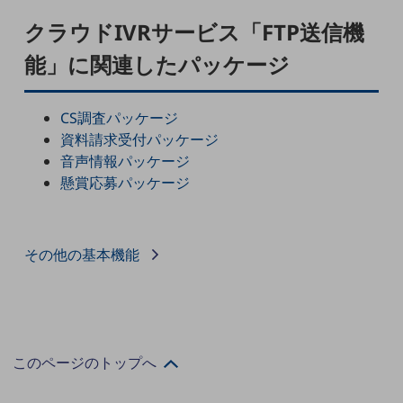
職場環境整備
クラウドIVRサービス「FTP送信機
地域共創・地方創生
能」に関連したパッケージ
セキュリティ対策
遠隔監視
CS調査パッケージ
資料請求受付パッケージ
顧客体験（CX）改善
音声情報パッケージ
自動化・省電化
懸賞応募パッケージ
人材不足解消
業種・業態で探す
業種・業態で探すTOP
その他の基本機能
自治体
一次産業
医療・介護
このページのトップへ
観光