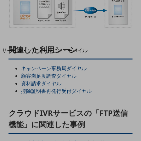
地域経済のさらなる活性化に取り組みます
自治体・地域社会との共創
LGPF(Local Government Platform)
別ウィンドウで開きます
関連した利用シーン
サービス・ソリューション・モバイル
サービス・ソリューションTOP
キャンペーン事務局ダイヤル
DXに関する課題を解決する
サービス・ソリューションをご紹介
顧客満足度調査ダイヤル
カテゴリーで探す
資料請求ダイヤル
カテゴリーで探すTOP
控除証明書再発行受付ダイヤル
ネットワーク・モバイル
クラウド・データセンター
クラウドIVRサービスの「FTP送信
機能」に関連した事例
電話・映像コミュニケーション
セキュリティ