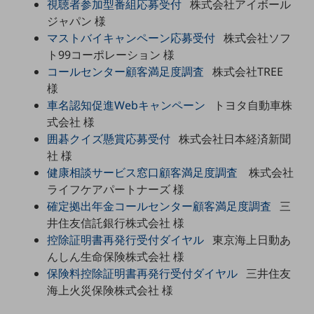
視聴者参加型番組応募受付
株式会社アイボール
5G
ジャパン 様
IoT
マストバイキャンペーン応募受付
株式会社ソフ
ト99コーポレーション 様
AI
コールセンター顧客満足度調査
株式会社TREE
様
データ利活用
車名認知促進Webキャンペーン
トヨタ自動車株
運用管理
式会社 様
囲碁クイズ懸賞応募受付
株式会社日本経済新聞
業務支援・マーケティング
社 様
災害対策・BCP
健康相談サービス窓口顧客満足度調査
株式会社
課題・ニーズで探す
ライフケアパートナーズ 様
課題・ニーズで探すTOP
確定拠出年金コールセンター顧客満足度調査
三
コミュニケーション・情報共有
井住友信託銀行株式会社 様
控除証明書再発行受付ダイヤル
東京海上日動あ
マーケティング
んしん生命保険株式会社 様
業務効率化
保険料控除証明書再発行受付ダイヤル
三井住友
海上火災保険株式会社 様
災害対策