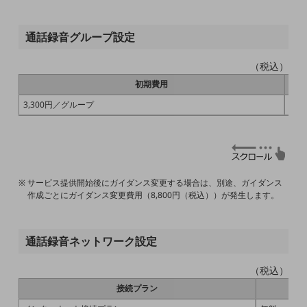
通信モジュール製品
通話録音グループ設定
衛星携帯電話
IOT完了済みメーカーブランド製品
（税込）
料金
初期費用
料金TOP
3,300円／グループ
55
ドコモBiz データ無制限 ドコモ MAX ドコモ mini ドコモBiz かけ放題
ケータイプラン
5Gデータプラス
サービス提供開始後にガイダンス変更する場合は、別途、ガイダンス
データプラス
作成ごとにガイダンス変更費用（8,800円（税込））が発生します。
IoT向け回線料金
通話録音ネットワーク設定
home5Gプラン
モバイルサービス
（税込）
端末の一元管理
接続プラン
セキュリティ