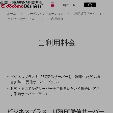
産業・地域DX/事業共創
日本語
English
メニュー
開く
サイト内検索
開く
JP
EN
OPEN HUB for Plural Futures
ホーム
サービス・ソリューション
通話録音サービス（ネ
自律・分散・協調型社会の実現を目指し、
ットワークサービス）
ご利用料金
「社会可能性」を探究・実装する事業共創エコシステムです。
フリーワードを入力して探す
OPEN HUB for Plural Futuresとは
イベント/ウェビナー
記事コンテンツ
検索する
ご利用料金
プレイヤー(カタリスト/パートナー企業)
事例
Smart World
フリーワードでNTTドコモビジネスの
取り組みを検索
産業・地域DXプラットフォーマーとして
企業と地域が持続成長する社会を目指します
Smart City
Smart Education
3
ビジネスプラス U
REC受信サーバーをご利用いただく場
Smart Healthcare
3
Smart Industry
合(U
REC受信サーバープラン)
Smart Mobility
お客さまにて受信サーバーをご用意いただく場合(お客さ
Smart Worksite
ま準備サーバープラン)
生成AI(Generative AI)
地域の取り組み
地域社会を支える皆さまと地域課題の解決や
ビジネスプラス U
3
REC受信サーバー