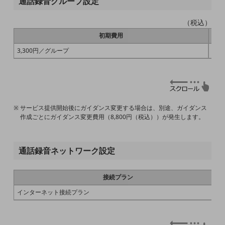
通話録音グループ設定
5G
（税込）
IoT
初期費用
AI
3,300円／グループ
55
データ利活用
運用管理
業務支援・マーケティング
サービス提供開始後にガイダンス変更する場合は、別途、ガイダンス
災害対策・BCP
作成ごとにガイダンス変更費用（8,800円（税込））が発生します。
課題・ニーズで探す
課題・ニーズで探すTOP
通話録音ネットワーク設定
コミュニケーション・情報共有
マーケティング
接続プラン
業務効率化
インターネット接続プラン
災害対策