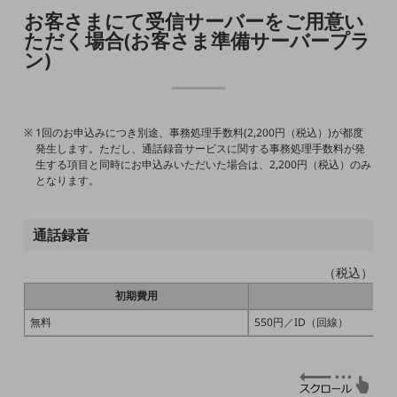
教育
お客さまにて受信サーバーをご用意い
ただく場合(お客さま準備サーバープラ
モビリティ
ン)
製造・建設業
小売業
キーワードで探す
1回のお申込みにつき別途、事務処理手数料(2,200円（税込）)が都度
モバイルTOP
発生します。ただし、通話録音サービスに関する事務処理手数料が発
生する項目と同時にお申込みいただいた場合は、2,200円（税込）のみ
法人向けスマホ・携帯に関する、
となります。
おすすめの機種、料金やサービスをご紹介
製品
製品TOP
通話録音
ビジネス向けスマートフォン
（税込）
タフネススマートフォン
初期費用
データ通信製品
無料
550円／ID（回線）
ドコモケータイ
5G対応ホームルーター