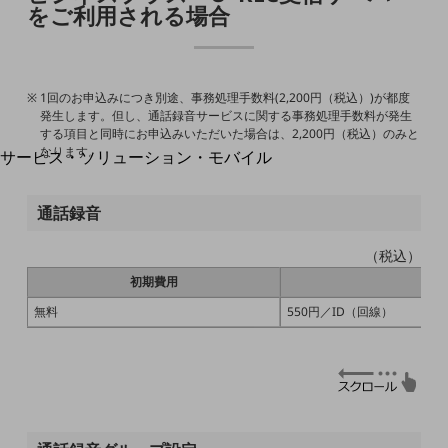
地域経済のさらなる活性化に取り組みます
をご利用される場合
自治体・地域社会との共創
LGPF(Local Government Platform)
1回のお申込みにつき別途、事務処理手数料(2,200円（税込）)が都度
別ウィンドウで開きます
発生します。但し、通話録音サービスに関する事務処理手数料が発生
する項目と同時にお申込みいただいた場合は、2,200円（税込）のみと
なります。
サービス・ソリューション・モバイル
サービス・ソリューションTOP
通話録音
DXに関する課題を解決する
サービス・ソリューションをご紹介
カテゴリーで探す
（税込）
カテゴリーで探すTOP
初期費用
ネットワーク・モバイル
無料
550円／ID（回線）
クラウド・データセンター
電話・映像コミュニケーション
セキュリティ