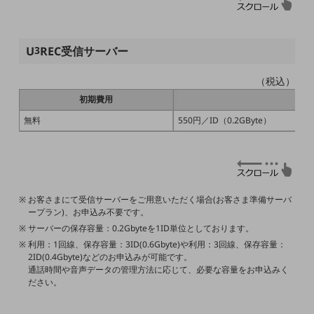
職場環境整備
地域共創・地方創生
U
3
REC受信サーバー
セキュリティ対策
（税込）
遠隔監視
初期費用
顧客体験（CX）改善
無料
550円／ID（0.2GByte）
自動化・省電化
人材不足解消
業種・業態で探す
業種・業態で探すTOP
お客さまにて受信サーバーをご用意いただく場合(お客さま準備サーバ
ープラン)、お申込み不要です。
自治体
サーバーの保存容量：0.2Gbyteを1ID単位としております。
一次産業
利用：1回線、保存容量：3ID(0.6Gbyte)や利用：3回線、保存容量：
2ID(0.4Gbyte)などのお申込みが可能です。
医療・介護
通話時間や音声データの管理方法に応じて、必要な容量をお申込みく
ださい。
観光