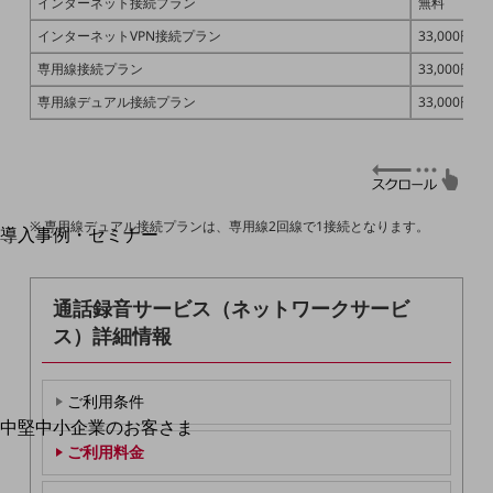
インターネット接続プラン
無料
運用保守・故障紛失サポート
インターネットVPN接続プラン
33,000円
回線・ネットワーク
専用線接続プラン
33,000円
お手続き
専用線デュアル接続プラン
33,000円
別ウィンドウで開きます
サービスをご利用中のお客さま
専用線デュアル接続プランは、専用線2回線で1接続となります。
導入事例・セミナー
導入事例TOP
最新の導入事例や注目の導入事例をご紹介します
通話録音サービス（ネットワークサービ
セミナー
ス）詳細情報
開催・出展する各種セミナー、イベント情報をご紹介します
ご利用条件
中堅中小企業のお客さま
別ウィンドウで開きます
NTTドコモビジネスウォッチ
ご利用料金
ビジネスお役立ち情報