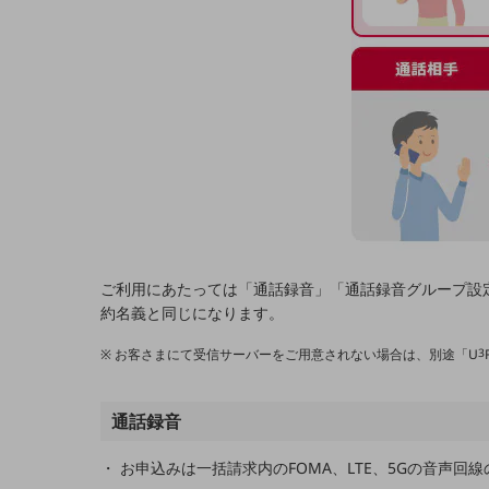
電話・映像コミュニケーション
セキュリティ
5G
IoT
AI
データ利活用
運用管理
ご利用にあたっては「通話録音」「通話録音グループ設
約名義と同じになります。
業務支援・マーケティング
お客さまにて受信サーバーをご用意されない場合は、別途「U
3
災害対策・BCP
課題・ニーズで探す
課題・ニーズで探すTOP
通話録音
コミュニケーション・情報共有
お申込みは一括請求内のFOMA、LTE、5Gの音声回
マーケティング