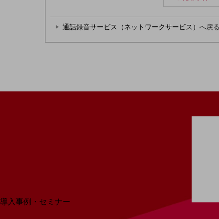
home5Gプラン
モバイルサービス
端末の一元管理
通話録音サービス（ネットワークサービス）
へ戻
セキュリティ
運用保守・故障紛失サポート
回線・ネットワーク
お手続き
別ウィンドウで開きます
サービスをご利用中のお客さま
導入事例・セミナー
導入事例TOP