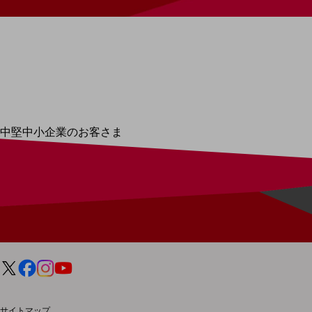
最新の導入事例や注目の導入事例をご紹介します
セミナー
開催・出展する各種セミナー、イベント情報をご紹介します
中堅中小企業のお客さま
NTTドコモビジネスウォッチ
ビジネスお役立ち情報
旬な話題やお役立ち資料などDXの課題を
解決するヒントをお届けする記事サイト
新着記事
お役立ち資料ダウンロード
トレンド記事特集
IT用語集
中堅中小企業向け
サービス・ソリューション
課題やニーズに合ったサービスをご紹介し、
サイトマップ