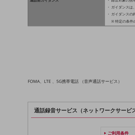
通話前ガイダンス
録音対象の携
データ通信製品
ガイダンスは
ガイダンスの
ドコモケータイ
特定の条件
5G対応ホームルーター
通信モジュール製品
衛星携帯電話
IOT完了済みメーカーブランド製品
料金
料金TOP
FOMA、LTE 、5G携帯電話 （音声通話サービス）
ドコモBiz データ無制限 ドコモ MAX ドコモ mini ドコモBiz かけ放題
ケータイプラン
5Gデータプラス
通話録音サービス（ネットワークサービ
データプラス
IoT向け回線料金
ご利用条件