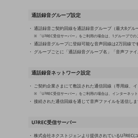
業務効率化
通話録音グループ設定
災害対策
通話録音ご契約回線を通話録音グループ（最大8グル
職場環境整備
「U
3
REC受信サーバー」をご利用の場合は、1グループでの
通話録音グループに登録可能な音声回線は2万回線で
地域共創・地方創生
グループごとに「通話録音グループ名」「音声ファイ
セキュリティ対策
遠隔監視
通話録音ネットワーク設定
顧客体験（CX）改善
ご契約企業さまにて敷設された通信回線（専用線、イ
自動化・省電化
「U
3
REC受信サーバー」をご利用の場合は、インターネッ
人材不足解消
接続された通信回線を通じて音声ファイルを送信しま
業種・業態で探す
業種・業態で探すTOP
U
3
REC受信サーバー
自治体
3
株式会社ネクストジェンより提供されているU
REC
一次産業