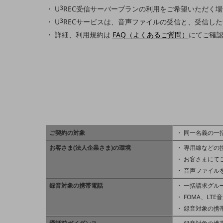
3
U
REC受信サーバープランの利用をご希望いただく
医療・介護
3
U
RECサービスは、音声ファイルの受信と、受信した
観光
詳細、利用規約は
FAQ（よくあるご質問）
にてご確
教育
モビリティ
製造・建設業
小売業
キーワードで探す
モバイルTOP
ご契約の対象
同一名義の一
法人向けスマホ・携帯に関する、
お客さま(法人企業さま)の環境
専用線などの
おすすめの機種、料金やサービスをご紹介
お客さまにて
製品
音声ファイル
製品TOP
録音対象の携帯電話
一括請求グル
ビジネス向けスマートフォン
FOMA、LT
録音対象の携
タフネススマートフォン