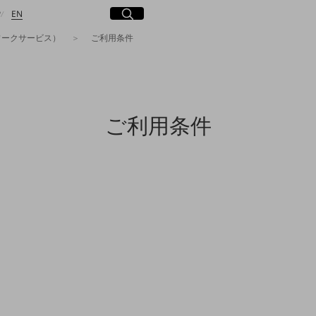
日本語
English
サイト内検索
開く
P
EN
ワークサービス）
ご利用条件
検索する
ご利用条件