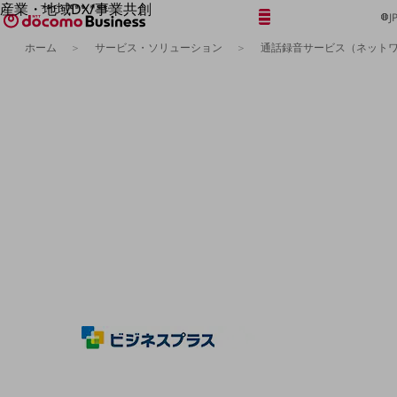
産業・地域DX/事業共創
メニュー
開く
J
OPEN HUB for Plural Futures
ホーム
サービス・ソリューション
通話録音サービス（ネット
自律・分散・協調型社会の実現を目指し、
「社会可能性」を探究・実装する事業共創エコシステムです。
フリーワードを入力して探す
OPEN HUB for Plural Futuresとは
イベント/ウェビナー
記事コンテンツ
プレイヤー(カタリスト/パートナー企業)
事例
Smart World
フリーワードでNTTドコモビジネスの
取り組みを検索
産業・地域DXプラットフォーマーとして
企業と地域が持続成長する社会を目指します
Smart City
Smart Education
Smart Healthcare
Smart Industry
Smart Mobility
Smart Worksite
生成AI(Generative AI)
地域の取り組み
地域社会を支える皆さまと地域課題の解決や