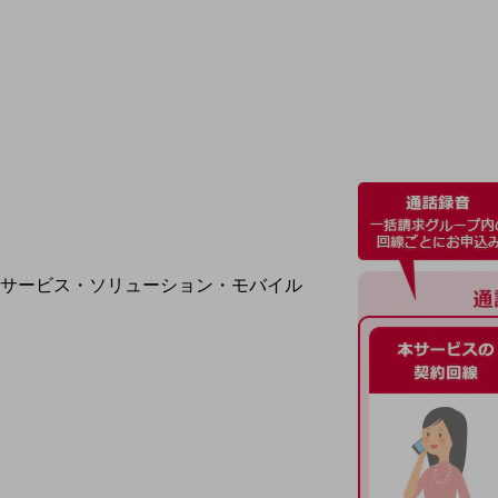
地域経済のさらなる活性化に取り組みます
自治体・地域社会との共創
LGPF(Local Government Platform)
別ウィンドウで開きます
サービス・ソリューション・モバイル
サービス・ソリューションTOP
DXに関する課題を解決する
サービス・ソリューションをご紹介
カテゴリーで探す
カテゴリーで探すTOP
ネットワーク・モバイル
クラウド・データセンター