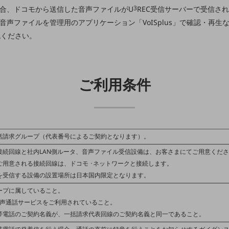
3
場合、ドコモから送信した音声ファイルがU
REC受信サーバーで受信さ
音声ファイルを管理用のアプリケーション「VoISplus」で確認・再生
認ください。
ご利用条件
括請求グループ（代表番号によるご契約となります）。
接続回線と社内LAN側ルータ、音声ファイル受信設備は、お客さまにてご用意くだ
ご用意される接続回線は、ドコモ ･ネットワークと接続します。
を受信する設備の設置場所は日本国内限定となります。
ープに属していること。
E音声通話サービスをご利用されていること。
帯電話のご契約名義が、一括請求代表回線のご契約名義と同一であること。