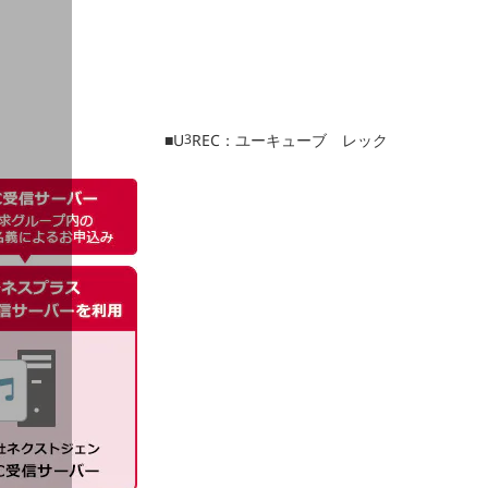
■U
3
REC：ユーキューブ レック