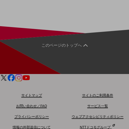
教育
モビリティ
製造・建設業
小売業
キーワードで探す
モバイルTOP
このページのトップへ
法人向けスマホ・携帯に関する、
おすすめの機種、料金やサービスをご紹介
製品
製品TOP
ビジネス向けスマートフォン
タフネススマートフォン
サイトマップ
サイトのご利用条件
データ通信製品
お問い合わせ／FAQ
サービス一覧
ドコモケータイ
プライバシーポリシー
ウェブアクセシビリティポリシー
5G対応ホームルーター
情報の外部送信について
NTTドコモグループ