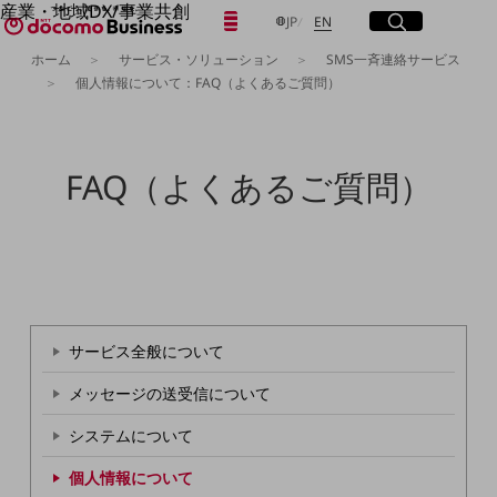
産業・地域DX/事業共創
日本語
English
メニュー
開く
サイト内検索
開く
JP
EN
OPEN HUB for Plural Futures
ホーム
サービス・ソリューション
SMS一斉連絡サービス
自律・分散・協調型社会の実現を目指し、
個人情報について：FAQ（よくあるご質問）
「社会可能性」を探究・実装する事業共創エコシステムです。
フリーワードを入力して探す
OPEN HUB for Plural Futuresとは
イベント/ウェビナー
記事コンテンツ
検索する
FAQ（よくあるご質問）
プレイヤー(カタリスト/パートナー企業)
事例
Smart World
フリーワードでNTTドコモビジネスの
取り組みを検索
産業・地域DXプラットフォーマーとして
企業と地域が持続成長する社会を目指します
Smart City
Smart Education
Smart Healthcare
サービス全般について
Smart Industry
Smart Mobility
メッセージの送受信について
Smart Worksite
生成AI(Generative AI)
システムについて
地域の取り組み
個人情報について
地域社会を支える皆さまと地域課題の解決や