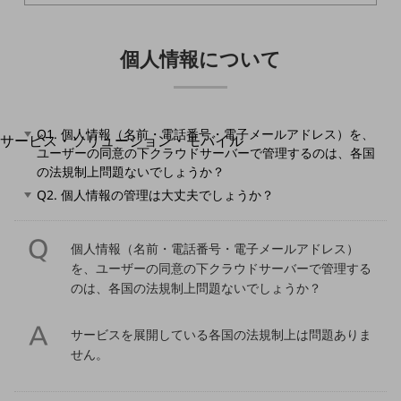
地域経済のさらなる活性化に取り組みます
自治体・地域社会との共創
LGPF(Local Government Platform)
個人情報について
別ウィンドウで開きます
Q1. 個人情報（名前・電話番号・電子メールアドレス）を、
サービス・ソリューション・モバイル
ユーザーの同意の下クラウドサーバーで管理するのは、各国
サービス・ソリューションTOP
の法規制上問題ないでしょうか？
DXに関する課題を解決する
Q2. 個人情報の管理は大丈夫でしょうか？
サービス・ソリューションをご紹介
カテゴリーで探す
カテゴリーで探すTOP
個人情報（名前・電話番号・電子メールアドレス）
を、ユーザーの同意の下クラウドサーバーで管理する
ネットワーク・モバイル
のは、各国の法規制上問題ないでしょうか？
クラウド・データセンター
サービスを展開している各国の法規制上は問題ありま
電話・映像コミュニケーション
せん。
セキュリティ