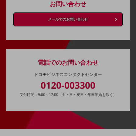
職場環境整備
お問い合わせ
地域共創・地方創生
メールでのお問い合わせ
セキュリティ対策
遠隔監視
顧客体験（CX）改善
自動化・省電化
電話でのお問い合わせ
人材不足解消
ドコモビジネスコンタクトセンター
業種・業態で探す
業種・業態で探すTOP
0120-003300
自治体
受付時間：9:00～17:00（土・日・祝日・年末年始を除く）
一次産業
医療・介護
観光