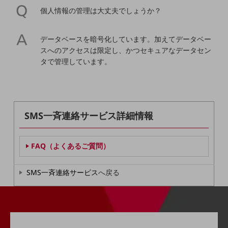
5G
個人情報の管理は大丈夫でしょうか？
IoT
データベースを暗号化しています。加えてデータベー
AI
スへのアクセスは限定し、かつセキュアなデータセン
データ利活用
タで管理しています。
運用管理
業務支援・マーケティング
SMS一斉連絡サービス詳細情報
災害対策・BCP
課題・ニーズで探す
課題・ニーズで探すTOP
FAQ（よくあるご質問）
コミュニケーション・情報共有
SMS一斉連絡サービス
へ戻る
マーケティング
業務効率化
災害対策