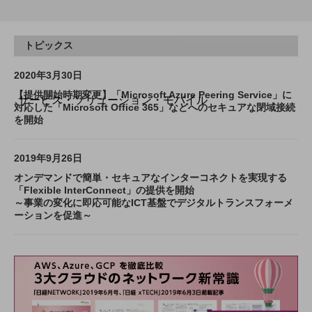
地域経済のさらなる活性化に取り組みます
自治体・地域社会との共創
LGPF(Local Government Platform)
トピックス
別ウィンドウで開きます
2020年3月30日
【提供開始時期変更】「Microsoft Azure Peering Service」に
サービス・ソリューション・モバイル
対応した「Microsoft Office 365」などへのセキュアな閉域接続
サービス・ソリューションTOP
を開始
DXに関する課題を解決する
サービス・ソリューションをご紹介
2019年9月26日
カテゴリーで探す
オンデマンドで簡単・セキュアなインターコネクトを実現する
カテゴリーで探すTOP
「Flexible InterConnect」の提供を開始
～事業の変化に即応可能なICT基盤でデジタルトランスフォーメ
ネットワーク・モバイル
ーションを促進～
クラウド・データセンター
電話・映像コミュニケーション
セキュリティ
5G