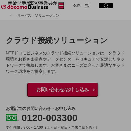
産業・地域DX/事業共創
日本語
English
JP
EN
サイト内検索
開く
メニュー
開く
OPEN HUB for Plural Futures
サービス・ソリューション
自律・分散・協調型社会の実現を目指し、
フリーワードを入力して探す
「社会可能性」を探究・実装する事業共創エコシステムです。
OPEN HUB for Plural Futuresとは
イベント/ウェビナー
クラウド接続ソリューション
検索する
記事コンテンツ
プレイヤー(カタリスト/パートナー企業)
事例
NTTドコモビジネスのクラウド接続ソリューションは、クラウド
Smart World
環境とお客さま拠点やデータセンターをセキュアで安定したネッ
フリーワードでNTTドコモビジネスの
トワークで接続します。お客さまのニーズに合った最適なネット
取り組みを検索
産業・地域DXプラットフォーマーとして
ワーク環境をご提案します。
企業と地域が持続成長する社会を目指します
Smart City
Smart Education
お問い合わせ/お申し込み
Smart Healthcare
Smart Industry
Smart Mobility
Smart Worksite
お電話でのお問い合わせ・お申し込み
生成AI(Generative AI)
0120-003300
地域の取り組み
受付時間：9:00～17:00（土・日・祝日・年末年始を除く）
地域社会を支える皆さまと地域課題の解決や