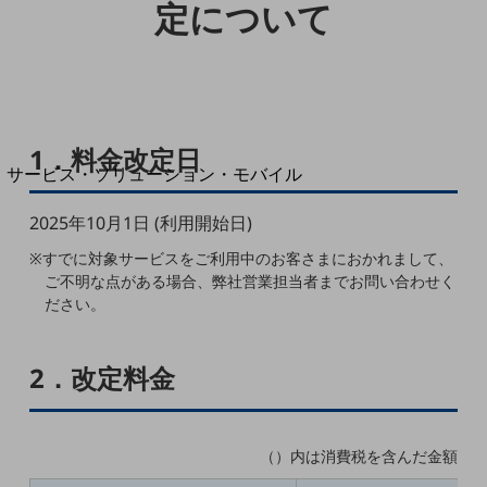
地域経済のさらなる活性化に取り組みます
定について
自治体・地域社会との共創
LGPF(Local Government Platform)
別ウィンドウで開きます
1．料金改定日
サービス・ソリューション・モバイル
サービス・ソリューションTOP
2025年10月1日 (利用開始日)
DXに関する課題を解決する
サービス・ソリューションをご紹介
※すでに対象サービスをご利用中のお客さまにおかれまして、
カテゴリーで探す
ご不明な点がある場合、弊社営業担当者までお問い合わせく
カテゴリーで探すTOP
ださい。
ネットワーク・モバイル
2．改定料金
クラウド・データセンター
電話・映像コミュニケーション
（）内は消費税を含んだ金額
セキュリティ