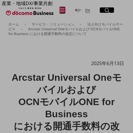
産業・地域DX/事業共創
サイト内検索
開く
日本語
English
OPEN HUB for Plural Futures
メニュー
開く
JP
EN
自律・分散・協調型社会の実現を目指し、
ホーム
サービス・ソリューション
法人向けモバイルサー
「社会可能性」を探究・実装する事業共創エコシステムです。
ビス
Arcstar Universal Oneモバイルおよび OCNモバイルONE
OPEN HUB for Plural Futuresとは
for Business における開通手数料の改定について
フリーワードを入力して探す
イベント/ウェビナー
記事コンテンツ
プレイヤー(カタリスト/パートナー企業)
検索する
事例
Smart World
2025年6月13日
産業・地域DXプラットフォーマーとして
フリーワードでNTTドコモビジネスの
Arcstar Universal Oneモ
取り組みを検索
企業と地域が持続成長する社会を目指します
Smart City
Smart Education
バイルおよび
Smart Healthcare
Smart Industry
OCNモバイルONE for
Smart Mobility
Smart Worksite
Business
生成AI(Generative AI)
地域の取り組み
における開通手数料の改
地域社会を支える皆さまと地域課題の解決や