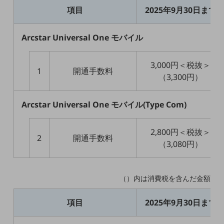
5G
項目
2025年9月30日まで
IoT
Arcstar Universal One モバイル
AI
データ利活用
3,000円＜税抜＞
1
開通手数料
（3,300円）
運用管理
業務支援・マーケティング
Arcstar Universal One モバイル(Type Com)
災害対策・BCP
課題・ニーズで探す
2,800円＜税抜＞
2
開通手数料
課題・ニーズで探すTOP
（3,080円）
コミュニケーション・情報共有
マーケティング
（）内は消費税を含んだ金額
業務効率化
項目
2025年9月30日まで
災害対策