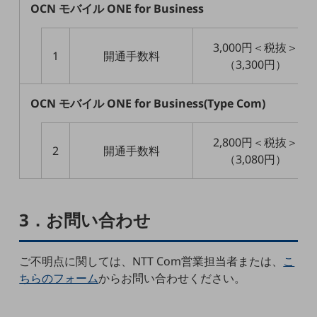
OCN モバイル ONE for Business
職場環境整備
地域共創・地方創生
3,000円＜税抜＞
1
開通手数料
セキュリティ対策
（3,300円）
遠隔監視
OCN モバイル ONE for Business(Type Com)
顧客体験（CX）改善
自動化・省電化
2,800円＜税抜＞
2
開通手数料
（3,080円）
人材不足解消
業種・業態で探す
業種・業態で探すTOP
3．お問い合わせ
自治体
一次産業
ご不明点に関しては、NTT Com営業担当者または、
こ
医療・介護
ちらのフォーム
からお問い合わせください。
観光