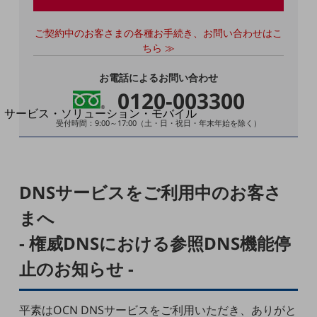
地域経済のさらなる活性化に取り組みます
自治体・地域社会との共創
LGPF(Local Government Platform)
ご契約中のお客さまの各種お手続き、お問い合わせはこ
ちら ≫
別ウィンドウで開きます
お電話によるお問い合わせ
0120-003300
サービス・ソリューション・モバイル
受付時間：9:00～17:00（土・日・祝日・年末年始を除く）
サービス・ソリューションTOP
DXに関する課題を解決する
サービス・ソリューションをご紹介
カテゴリーで探す
DNSサービスをご利用中のお客さ
カテゴリーで探すTOP
まへ
ネットワーク・モバイル
- 権威DNSにおける参照DNS機能停
クラウド・データセンター
止のお知らせ -
電話・映像コミュニケーション
セキュリティ
平素はOCN DNSサービスをご利用いただき、ありがと