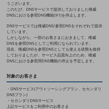
うございます。
5G
このたび、DNSサービスで提供しておりました権威
IoT
DNSにおける参照DNS機能(※1)を停止します。
AI
DNSサービスでは権威DNS/参照DNSをそれぞれで提供
データ利活用
しています。
しかしながら、一部のお客さまにおきまして、権威
運用管理
DNSを参照DNSとしてご利用になられています。
業務支援・マーケティング
現在、権威DNSを参照DNSとしても使える状態を維持
しておりましたが、サービス品質向上のため、権威
災害対策・BCP
DNSにおける参照用DNS機能の停止を予定します。
課題・ニーズで探す
課題・ニーズで探すTOP
対象のお客さま
コミュニケーション・情報共有
マーケティング
・DNSサービス(アウトソーシングプラン、セカンダリ
DNSプラン)
業務効率化
・セカンダリDNSサービス
災害対策
上記サービスをご利用中のお客さま