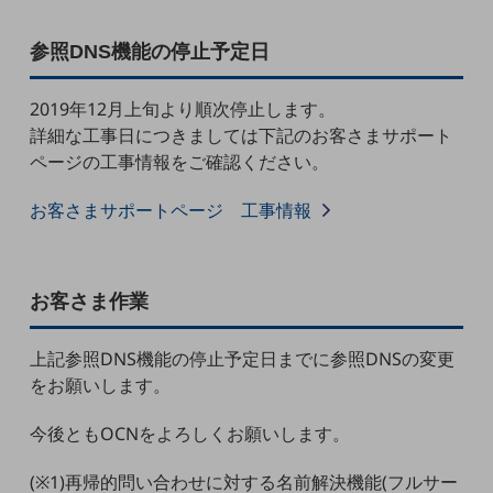
教育
参照DNS機能の停止予定日
モビリティ
製造・建設業
2019年12月上旬より順次停止します。
詳細な工事日につきましては下記のお客さまサポート
小売業
キーワードで探す
ページの工事情報をご確認ください。
モバイルTOP
お客さまサポートページ 工事情報
法人向けスマホ・携帯に関する、
おすすめの機種、料金やサービスをご紹介
製品
製品TOP
お客さま作業
ビジネス向けスマートフォン
上記参照DNS機能の停止予定日までに参照DNSの変更
タフネススマートフォン
をお願いします。
データ通信製品
今後ともOCNをよろしくお願いします。
ドコモケータイ
(※1)再帰的問い合わせに対する名前解決機能(フルサー
5G対応ホームルーター