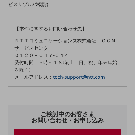
ビスリゾルバ機能)
通信モジュール製品
衛星携帯電話
【本件に関するお問い合わせ先】
IOT完了済みメーカーブランド製品
料金
ＮＴＴコミュニケーションズ株式会社 ＯＣＮ
料金TOP
サービスセンタ
０１２０－０４７-６４４
ドコモBiz データ無制限 ドコモ MAX ドコモ mini ドコモBiz かけ放題
受付時間：９時～１８時(土、日、祝、年末年始
ケータイプラン
を除く)
メールアドレス：
tech-support@ntt.com
5Gデータプラス
データプラス
IoT向け回線料金
home5Gプラン
ご検討中のお客さま
モバイルサービス
お問い合わせ・お申し込み
端末の一元管理