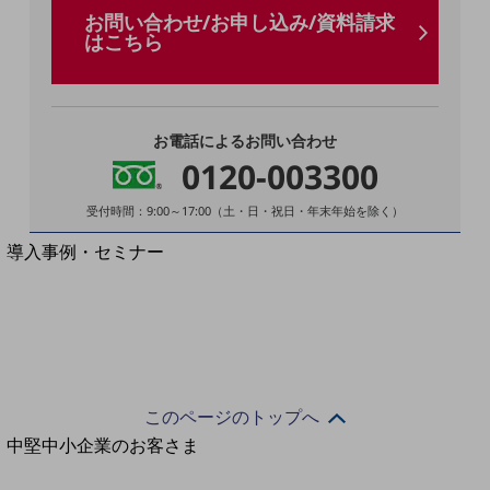
セキュリティ
お問い合わせ/お申し込み/資料請求
はこちら
運用保守・故障紛失サポート
回線・ネットワーク
お手続き
お電話によるお問い合わせ
0120-003300
受付時間：9:00～17:00（土・日・祝日・年末年始を除く）
別ウィンドウで開きます
サービスをご利用中のお客さま
導入事例・セミナー
導入事例TOP
最新の導入事例や注目の導入事例をご紹介します
セミナー
開催・出展する各種セミナー、イベント情報をご紹介します
このページのトップへ
別ウィンドウで開きます
中堅中小企業のお客さま
NTTドコモビジネスウォッチ