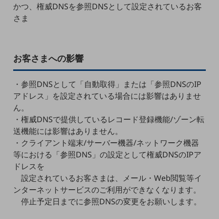
かつ、権威DNSを参照DNSとして設定されているお客
職場環境整備
さま
地域共創・地方創生
セキュリティ対策
お客さまへの影響
遠隔監視
顧客体験（CX）改善
・参照DNSとして「自動取得」または「参照DNSのIP
アドレス」を設定されている場合には影響はありませ
自動化・省電化
ん。
人材不足解消
・権威DNSで提供しているレコード登録機能/ゾーン転
業種・業態で探す
送機能には影響はありません。
業種・業態で探すTOP
・クライアント端末/サーバー機器/ネットワーク機器
自治体
等における「参照DNS」の設定として権威DNSのIPア
ドレスを
一次産業
設定されているお客さまは、メール・Web閲覧等イ
ンターネットサービスのご利用ができなくなります。
医療・介護
停止予定日までに参照DNSの変更をお願いします。
観光