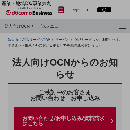
産業・地域DX/事業共創
サイト内検索
開く
日本語
English
OPEN HUB for Plural Futures
メニュー
開く
JP
EN
自律・分散・協調型社会の実現を目指し、
「社会可能性」を探究・実装する事業共創エコシステムです。
法人向けOCNサービスメニュー
OPEN HUB for Plural Futuresとは
フリーワードを入力して探す
イベント/ウェビナー
法人向けOCNサービスTOP
サービス
DNSサービスをご利用中のお
記事コンテンツ
客さまへ - 権威DNSにおける参照DNS機能停止のお知らせ -
プレイヤー(カタリスト/パートナー企業)
検索する
事例
Smart World
法人向けOCNからのお知
産業・地域DXプラットフォーマーとして
フリーワードでNTTドコモビジネスの
らせ
取り組みを検索
企業と地域が持続成長する社会を目指します
Smart City
Smart Education
Smart Healthcare
ご検討中のお客さま
Smart Industry
お問い合わせ・お申し込み
Smart Mobility
Smart Worksite
生成AI(Generative AI)
地域の取り組み
お問い合わせ/お申し込み/資料請求
はこちら
地域社会を支える皆さまと地域課題の解決や