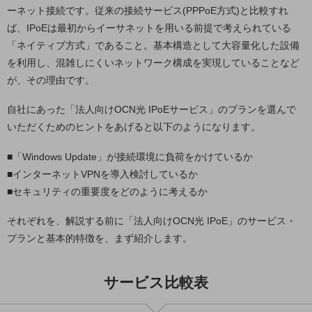
教育
ーネット接続です。従来の接続サービス(PPPoE方式)と比較すれ
ば、IPoEは最初からイーサネットを用いる前提で考えられている
モビリティ
「ネイティブ方式」であること。基本構造として大容量化した設備
製造・建設業
を利用し、混雑しにくいネットワーク構成を実現していることなど
が、その理由です。
小売業
キーワードで探す
自社にあった「法人向けOCN光 IPoEサービス」のプランを選んで
モバイルTOP
いただくためのヒントをあげると以下のようになります。
法人向けスマホ・携帯に関する、
おすすめの機種、料金やサービスをご紹介
■「Windows Update」が接続環境に負荷をかけているか
製品
■インターネットVPNを導入検討しているか
製品TOP
■セキュリティの重要度をどのように考えるか
ビジネス向けスマートフォン
それぞれを、解説する前に「法人向けOCN光 IPoE」のサービス・
タフネススマートフォン
プランと基本的特徴を、まず紹介します。
データ通信製品
サービス比較表
ドコモケータイ
5G対応ホームルーター