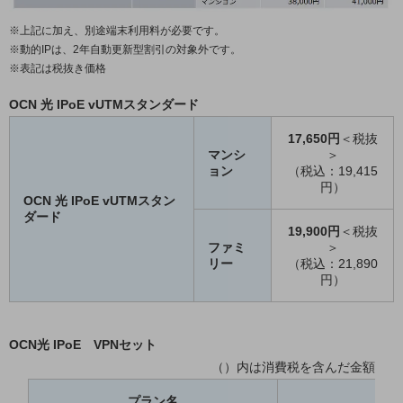
ビジネスお役立ち情報
※上記に加え、別途端末利用料が必要です。
旬な話題やお役立ち資料などDXの課題を
※動的IPは、2年自動更新型割引の対象外です。
解決するヒントをお届けする記事サイト
※表記は税抜き価格
新着記事
お役立ち資料ダウンロード
トレンド記事特集
OCN 光 IPoE vUTMスタンダード
IT用語集
中堅中小企業向け
17,650円
＜税抜
マンシ
＞
サービス・ソリューション
ョン
（税込：19,415
円）
課題やニーズに合ったサービスをご紹介し、
OCN 光 IPoE vUTMスタン
中堅中小企業のビジネスをサポート！
ダード
お悩みから見つける
19,900円
＜税抜
お悩みから見つけるTOP
ファミ
＞
リー
（税込：21,890
ネットワーク
円）
モバイル・音声
バックオフィス
OCN光 IPoE VPNセット
（）内は消費税を含んだ金額
リモート・ハイブリッドワーク
プラン名