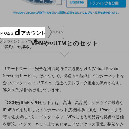
協賛
NTTドコモグループ
ログイン
オンラインショップ
VPNやvUTMとのセット
ご契約中のお客さま
サービス別サポート情報
リモートワーク・安全な拠点間通信に必要なVPN(Virtual Private
Network)サービス。そのなかで、拠点間の経路にインターネットを
含むインターネットVPNは、最近のテレワーク推進の流れからも、
ご契約中サービスの一元管理
導入企業が非常に増えています。
「OCN光 IPoE VPNセット」は、高速、高品質、クラウドに最適な
IPoE方式を利用したインターネット接続回線に加え、IPsecによる
暗号化技術により、インターネットVPNによる高品質な拠点間通信
Web明細(ビリングステーション)
を実現。インターネット上でもセキュアなアクセス環境が構築でき