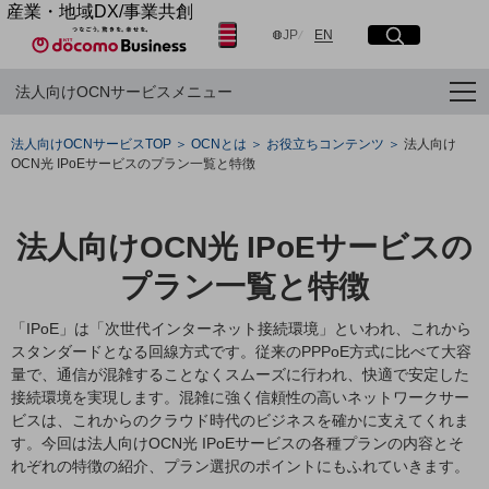
産業・地域DX/事業共創
日本語
English
OPEN HUB for Plural Futures
JP
EN
サイト内検索
開く
メニュー
開く
自律・分散・協調型社会の実現を目指し、
法人向けOCNサービスメニュー
「社会可能性」を探究・実装する事業共創エコシステムです。
OPEN HUB for Plural Futuresとは
フリーワードを入力して探す
イベント/ウェビナー
法人向けOCNサービスTOP
OCNとは
お役立ちコンテンツ
法人向け
記事コンテンツ
OCN光 IPoEサービスのプラン一覧と特徴
プレイヤー(カタリスト/パートナー企業)
検索する
事例
Smart World
法人向けOCN光 IPoEサービスの
産業・地域DXプラットフォーマーとして
フリーワードでNTTドコモビジネスの
取り組みを検索
企業と地域が持続成長する社会を目指します
プラン一覧と特徴
Smart City
Smart Education
「IPoE」は「次世代インターネット接続環境」といわれ、これから
Smart Healthcare
スタンダードとなる回線方式です。従来のPPPoE方式に比べて大容
Smart Industry
量で、通信が混雑することなくスムーズに行われ、快適で安定した
Smart Mobility
Smart Worksite
接続環境を実現します。混雑に強く信頼性の高いネットワークサー
生成AI(Generative AI)
ビスは、これからのクラウド時代のビジネスを確かに支えてくれま
地域の取り組み
す。今回は法人向けOCN光 IPoEサービスの各種プランの内容とそ
れぞれの特徴の紹介、プラン選択のポイントにもふれていきます。
地域社会を支える皆さまと地域課題の解決や