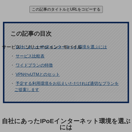
地域経済のさらなる活性化に取り組みます
自治体・地域社会との共創
この記事のタイトルとURLをコピーする
LGPF(Local Government Platform)
別ウィンドウで開きます
この記事の目次
サービス・ソリューション・モバイル
・
自社にあったIPoEインターネット環境を選ぶには
サービス・ソリューションTOP
・
サービス比較表
DXに関する課題を解決する
・
ワイドプランの特徴
サービス・ソリューションをご紹介
・
VPNやvUTMとのセット
カテゴリーで探す
カテゴリーで探すTOP
・
予定する利用環境をお伝えいただければ適切なプランを
ご提案します
ネットワーク・モバイル
クラウド・データセンター
電話・映像コミュニケーション
自社にあったIPoEインターネット環境を選ぶ
セキュリティ
には