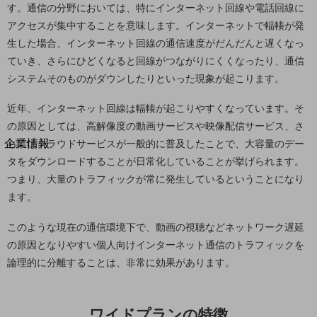
す。通信の分野においては、特にインターネット回線や電話回線に
法人向けモバイルトップ
はじめての方へ
アクセスが集中することを意味します。インターネットで輻輳が発
サービス・商品を探す
生した場合、インターネット回線の通信速度がだんだんと遅くなっ
新規会員登録/ログインはこちら
ていき、さらにひどくなると回線がつながりにくくなったり、通信
100回線以上のお問い合わせ・お見積りはこちら
システムそのものがダウンしたりといった現象が起こります。
近年、インターネット回線は輻輳が起こりやすくなっています。そ
の原因としては、高解像度の動画サービスや映像配信サービス、さ
別ウィンドウで開きます
企業情報
らにはクラウドサービスが一般的に普及したことで、大容量のデー
企業情報TOP
タをダウンロードすることが日常化していることが挙げられます。
会社案内
つまり、大量のトラフィックが常に発生しているということになり
会社案内TOP
ます。
組織
このような現在の通信環境下で、動画の視聴などネットワーク遅延
沿革
の原因となりやすい個人向けインターネット通信のトラフィックを
論理的に分離することは、非常に効果があります。
社長からのご挨拶
事業拠点
ワイドプランの特徴