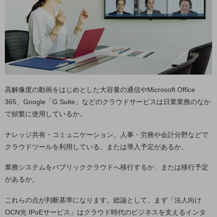
職場環境整備
地域共創・地方創生
セキュリティ対策
遠隔監視
顧客体験（CX）改善
高解像度の動画をはじめとした大容量の通信やMicrosoft Office
自動化・省電化
365、Google「G Suite」などのクラウドサービスは日業業務のなか
で頻繁に使用しているか。
人材不足解消
業種・業態で探す
業種・業態で探すTOP
ナレッジ共有・コミュニケーション、人事・労務や会計分野などで
クラウドツールを利用している、または導入予定があるか。
自治体
業務システムをパブリッククラウドへ移行するか、または移行予定
一次産業
があるか。
医療・介護
これらの点が判断基準になります。総論として、まず「法人向け
観光
OCN光 IPoEサービス」はクラウド時代のビジネスを支えるインタ