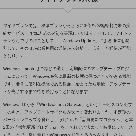
グループ会社
会社案内パンフレット
ニュースルーム
ニュースルームTOP
ワイドプランでは、標準プランからさらに3倍の帯域設計(従来の接
続サービス:PPPoE方式の6倍)を実現しています。そして、ワイドプ
ニュースリリース
ランならではの特長として、「Windows Update」による通信を識
地域からの発表
別して、そのほかの業務用の通信から分離し、安定した通信が可能
となります。
重要なお知らせ
Windows Updateはご存じの通り、定期配信のアップデートプログ
お知らせ
ラムによって、Windowsを常に最新の状態に保つことができる機能
社外からの評価実績
です。非常に便利な機能である反面、始まったら最後、アップデー
サステナビリティ
トが完了するまで待ち続けることになります。
サステナビリティTOP
Windows 10から「Windows as a Service」というサービスコンセプ
NTTドコモビジネスグループのサステナビリティ
トのもと、アップデートサイクルが大きく変わりました。不定期の
サステナビリティ基本方針
バージョンアップを廃止し、毎月1回の「品質更新プログラム」と年
2回の「機能更新プログラム」を、それぞれ決まった時期にリリース
サステナビリティレポート
することで、常に最新のWindowsを提供する方式を採用。さらに、