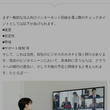
5G
IoT
まず一般的な法人向けインターネット回線を選ぶ際のチェックポイ
AI
ントとしては以下があげられます。
■速度
データ利活用
■安定性
運用管理
■帯域
■サポート体制 等
業務支援・マーケティング
そして、これは当然、自社のビジネスのカタチと強く関りがありま
災害対策・BCP
す。現在のビジネスシーンにおいて、具体的に言うならば、クラウ
課題・ニーズで探す
ドへの移行の度合い、そして今後の予定と関係すると考えられま
課題・ニーズで探すTOP
す。たとえば･･･
コミュニケーション・情報共有
マーケティング
業務効率化
災害対策