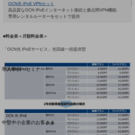
セキュリティ
OCN光 IPoE VPNセット
高品質なOCN IPoEインターネット接続と拠点間VPN機能、
運用保守・故障紛失サポート
専用レンタルルーターをセットで提供
回線・ネットワーク
お手続き
■料金表＜月額料金表＞
「OCN光 IPoEサービス」光回線一括提供型
別ウィンドウで開きます
サービスをご利用中のお客さま
導入事例・セミナー
導入事例TOP
最新の導入事例や注目の導入事例をご紹介します
セミナー
開催・出展する各種セミナー、イベント情報をご紹介します
別ウィンドウで開きます
中堅中小企業のお客さま
NTTドコモビジネスウォッチ