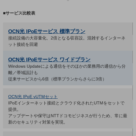
通信モジュール製品
■サービス比較表
衛星携帯電話
OCN光 IPoEサービス 標準プラン
IOT完了済みメーカーブランド製品
接続設備の大容量化、2倍となる収容設。混雑するインターネ
料金
ット接続を回避
料金TOP
ドコモBiz データ無制限 ドコモ MAX ドコモ mini ドコモBiz かけ放題
OCN光 IPoEサービス ワイドプラン
Windows Updateによる通信をそのほかの業務用の通信から分
ケータイプラン
離／帯域設計も
5Gデータプラス
従来サービスから6倍（標準プランからさらに3倍）
データプラス
OCN光 IPoE vUTMセット
IoT向け回線料金
IPoEインターネット接続とクラウド化されたUTMをセットで
提供。
home5Gプラン
アップデートや保守はNTTドコモビジネスが行うため、常に最
モバイルサービス
新のセキュリティ対策を実現。
端末の一元管理