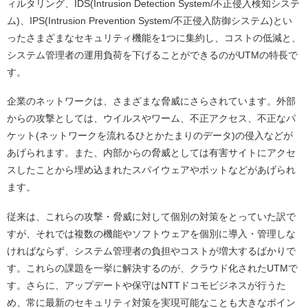
ィルタリング、IDS(Intrusion Detection System/不正侵入検知システ
ム)、IPS(Intrusion Prevention System/不正侵入防御システム)とい
ったさまざまなセキュリティ機能を1つに集約し、コストの低減と、
システム管理者の運用負荷を下げることができるのがUTMの特長で
す。
企業のネットワークは、さまざまな脅威にさらされています。外部
からの攻撃としては、ウイルスやワーム、不正アクセス、不正なパ
ケット(ネットワークを流れるひとかたまりのデータ)の侵入などが
あげられます。また、内部からの脅威としては有害サイトにアクセ
スしたことから埋め込まれたスパイウェアやボットなどがあげられ
ます。
従来は、これらの攻撃・脅威に対して個別の対策をとっていた訳で
すが、それでは複数の機能やソフトウェアを個別に導入・管理しな
ければならず、システム管理者の負担やコストが増大するばかりで
す。これらの課題を一挙に解決するのが、クラウド化されたUTMで
す。さらに、アップデートや保守はNTTドコモビジネスが行うた
め、常に最新のセキュリティ対策を実現可能なことも大きなポイン