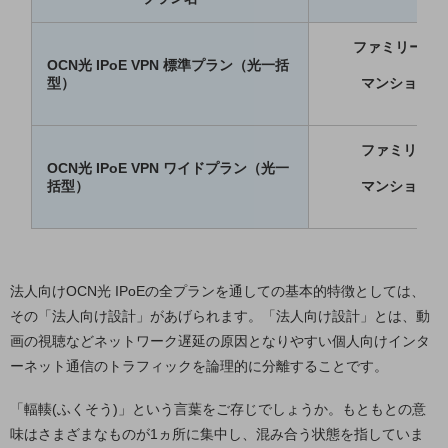
セキュリティ
その他のお悩みはこちら
ファミリー 14
OCN光 IPoE VPN 標準プラン（光一括
業界から見つける
型）
マンション 1
業界から見つけるTOP
製造業
ファミリー 1
小売・卸売業
OCN光 IPoE VPN ワイドプラン（光一
括型）
マンション 1
運輸業
建設業
地域産業
法人向けOCN光 IPoEの全プランを通しての基本的特徴としては、
その他の業界はこちら
その「法人向け設計」があげられます。「法人向け設計」とは、動
ゲーム感覚で見つける
画の視聴などネットワーク遅延の原因となりやすい個人向けインタ
ビジネスお悩み診断
ーネット通信のトラフィックを論理的に分離することです。
NTTドコモビジネス
オンラインショップ
「輻輳(ふくそう)」という言葉をご存じでしょうか。もともとの意
モバイル・ICTサービスをオンラインで
味はさまざまなものが1ヵ所に集中し、混み合う状態を指していま
相談・申し込みができるバーチャルショップ