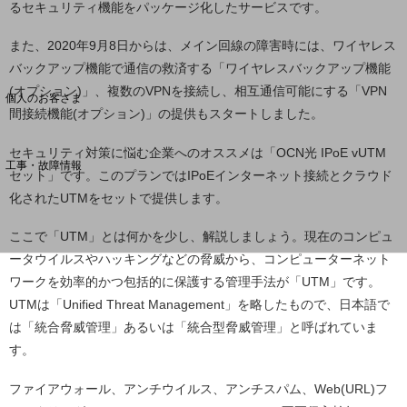
るセキュリティ機能をパッケージ化したサービスです。
また、2020年9月8日からは、メイン回線の障害時には、ワイヤレス
料金分析(ご利用料金管理サービス)
バックアップ機能で通信の救済する「ワイヤレスバックアップ機能
Web明細(My docomo)
(オプション)」、複数のVPNを接続し、相互通信可能にする「VPN
個人のお客さま
間接続機能(オプション)」の提供もスタートしました。
NTTドコモ
OCNなど
セキュリティ対策に悩む企業へのオススメは「OCN光 IPoE vUTM
工事・故障情報
セット」です。このプランではIPoEインターネット接続とクラウド
お客さまサポートサイト
化されたUTMをセットで提供します。
SDPFナレッジセンター
ここで「UTM」とは何かを少し、解説しましょう。現在のコンピュ
NTTドコモ 通信障害情報
ータウイルスやハッキングなどの脅威から、コンピューターネット
ワークを効率的かつ包括的に保護する管理手法が「UTM」です。
UTMは「Unified Threat Management」を略したもので、日本語で
は「統合脅威管理」あるいは「統合型脅威管理」と呼ばれていま
す。
ファイアウォール、アンチウイルス、アンチスパム、Web(URL)フ