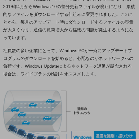
ダイバーシティ
2019年4月からWindows 10の差分更新ファイルが廃止になり、累積
経営情報
的なファイルをダウンロードする仕組みに変更されました。このこ
経営情報TOP
とから、毎月のアップデート時にダウンロードするファイルの容量
業績
が大きくなり、通信の負荷増大から輻輳の問題が発生するようにな
っています。
決算公告
電子公告
社員数の多い企業にとって、Windows PCが一斉にアップデートプ
ログラムのダウンロードを始めると、心配なのがネットワークへの
基礎的電気通信役務損益明細表
負荷です。Windows Updateによるネットワーク遅延が懸念される
採用情報
場合は、ワイドプランの検討をオススメします。
採用情報TOP
新卒採用
経験者採用
障がい者採用
人材育成制度
広告・協賛
広告