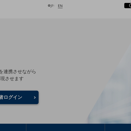
サ
開
日本語
English
JP
EN
検索する
を連携させながら
実現させます
者ログイン