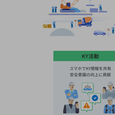
一次産業
医療・介護
観光
教育
モビリティ
製造・建設業
小売業
キーワードで探す
モバイルTOP
法人向けスマホ・携帯に関する、
おすすめの機種、料金やサービスをご紹介
製品
製品TOP
ビジネス向けスマートフォン
タフネススマートフォン