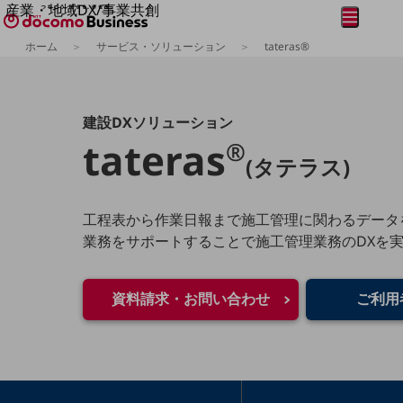
産業・地域DX/事業共創
メニュー
開く
OPEN HUB for Plural Futures
ホーム
サービス・ソリューション
tateras®
自律・分散・協調型社会の実現を目指し、
フリーワードを入力して探す
「社会可能性」を探究・実装する事業共創エコシステムです。
OPEN HUB for Plural Futuresとは
イベント/ウェビナー
建設DXソリューション
記事コンテンツ
tateras
プレイヤー(カタリスト/パートナー企業)
®
事例
(タテラス)
Smart World
フリーワードでNTTドコモビジネスの
取り組みを検索
産業・地域DXプラットフォーマーとして
工程表から作業日報まで施工管理に関わるデータ
企業と地域が持続成長する社会を目指します
業務をサポートすることで施工管理業務のDXを
Smart City
Smart Education
Smart Healthcare
Smart Industry
資料請求・お問い合わせ
ご利用
Smart Mobility
Smart Worksite
生成AI(Generative AI)
地域の取り組み
地域社会を支える皆さまと地域課題の解決や