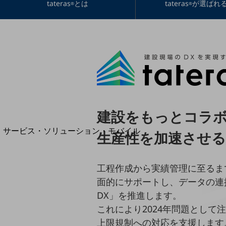
tateras
とは
tateras
が選ばれ
地域経済のさらなる活性化に取り組みます
®
®
自治体・地域社会との共創
LGPF(Local Government Platform)
別ウィンドウで開きます
建設をもっとコラ
サービス・ソリューション・モバイル
生産性を加速させる
サービス・ソリューションTOP
DXに関する課題を解決する
工程作成から実績管理に至るま
サービス・ソリューションをご紹介
カテゴリーで探す
面的にサポートし、データの連
カテゴリーで探すTOP
DX」を推進します。
これにより2024年問題として
ネットワーク・モバイル
上限規制への対応を支援します