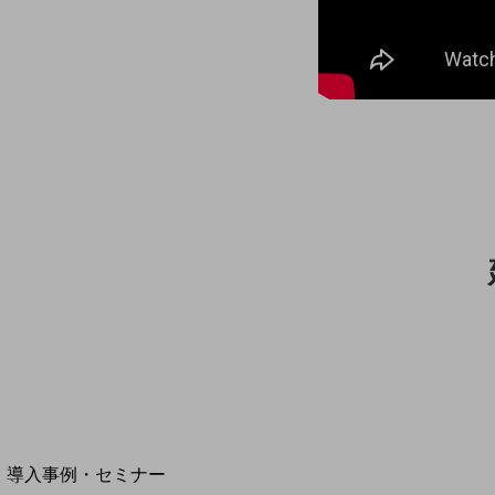
home5Gプラン
モバイルサービス
端末の一元管理
セキュリティ
運用保守・故障紛失サポート
回線・ネットワーク
お手続き
別ウィンドウで開きます
サービスをご利用中のお客さま
導入事例・セミナー