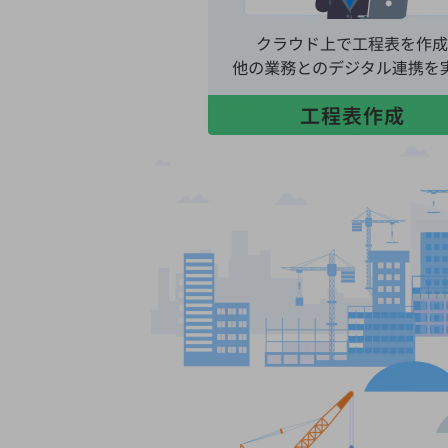
マーケティング
業務効率化
災害対策
職場環境整備
地域共創・地方創生
セキュリティ対策
遠隔監視
顧客体験（CX）改善
自動化・省電化
人材不足解消
業種・業態で探す
業種・業態で探すTOP
自治体