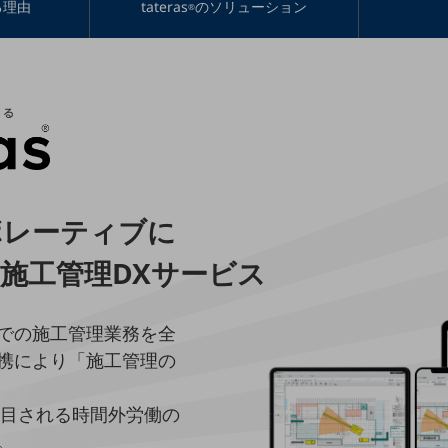
る理由
tateras
のソリューション
®
ボレーティブに
施工管理DXサービス
での施工管理業務を全
携により「施工管理の
注目される時間外労働の
。