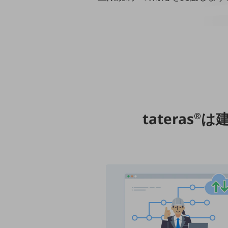
クラウド・データセンター
電話・映像コミュニケーション
セキュリティ
5G
IoT
AI
tateras
は
データ利活用
®
運用管理
業務支援・マーケティング
災害対策・BCP
課題・ニーズで探す
課題・ニーズで探すTOP
コミュニケーション・情報共有