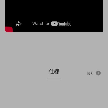
職場環境整備
地域共創・地方創生
セキュリティ対策
遠隔監視
顧客体験（CX）改善
自動化・省電化
人材不足解消
業種・業態で探す
業種・業態で探すTOP
仕様
開く
自治体
一次産業
医療・介護
観光