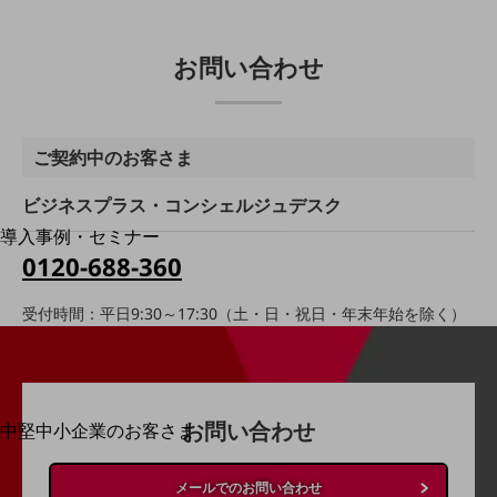
運用保守・故障紛失サポート
お問い合わせ
回線・ネットワーク
お手続き
ご契約中のお客さま
ビジネスプラス・コンシェルジュデスク
別ウィンドウで開きます
サービスをご利用中のお客さま
導入事例・セミナー
導入事例TOP
0120-688-360
最新の導入事例や注目の導入事例をご紹介します
受付時間：平日9:30～17:30（土・日・祝日・年末年始を除く）
セミナー
開催・出展する各種セミナー、イベント情報をご紹介します
お問い合わせ
中堅中小企業のお客さま
別ウィンドウで開きます
NTTドコモビジネスウォッチ
ビジネスお役立ち情報
メールでのお問い合わせ