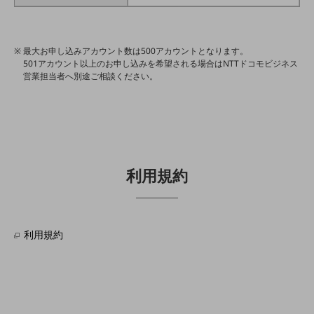
通信モジュール製品
衛星携帯電話
最大お申し込みアカウント数は500アカウントとなります。
501アカウント以上のお申し込みを希望される場合はNTTドコモビジネス
IOT完了済みメーカーブランド製品
営業担当者へ別途ご相談ください。
料金
料金TOP
ドコモBiz データ無制限 ドコモ MAX ドコモ mini ドコモBiz かけ放題
ケータイプラン
利用規約
5Gデータプラス
データプラス
IoT向け回線料金
利用規約
home5Gプラン
モバイルサービス
端末の一元管理
セキュリティ