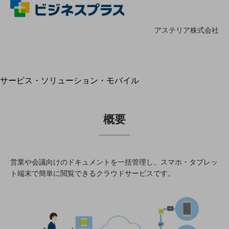
地域経済のさらなる活性化に取り組みます
自治体・地域社会との共創
LGPF(Local Government Platform)
アステリア株式会社
別ウィンドウで開きます
サービス・ソリューション・モバイル
サービス・ソリューションTOP
DXに関する課題を解決する
概要
サービス・ソリューションをご紹介
カテゴリーで探す
カテゴリーで探すTOP
ネットワーク・モバイル
営業や会議向けのドキュメントを一括管理し、スマホ・タブレッ
ト端末で簡単に閲覧できるクラウドサービスです。
クラウド・データセンター
電話・映像コミュニケーション
セキュリティ