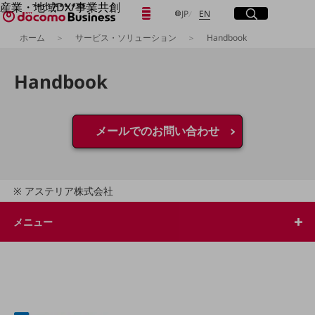
産業・地域DX/事業共創
日本語
English
メニュー
開く
サイト内検索
開く
JP
EN
OPEN HUB for Plural Futures
ホーム
サービス・ソリューション
Handbook
自律・分散・協調型社会の実現を目指し、
「社会可能性」を探究・実装する事業共創エコシステムです。
フリーワードを入力して探す
OPEN HUB for Plural Futuresとは
Handbook
イベント/ウェビナー
記事コンテンツ
検索する
プレイヤー(カタリスト/パートナー企業)
事例
メールでのお問い合わせ
Smart World
フリーワードでNTTドコモビジネスの
取り組みを検索
産業・地域DXプラットフォーマーとして
企業と地域が持続成長する社会を目指します
Smart City
アステリア株式会社
Smart Education
Smart Healthcare
メニュー
Smart Industry
Smart Mobility
Smart Worksite
生成AI(Generative AI)
地域の取り組み
地域社会を支える皆さまと地域課題の解決や