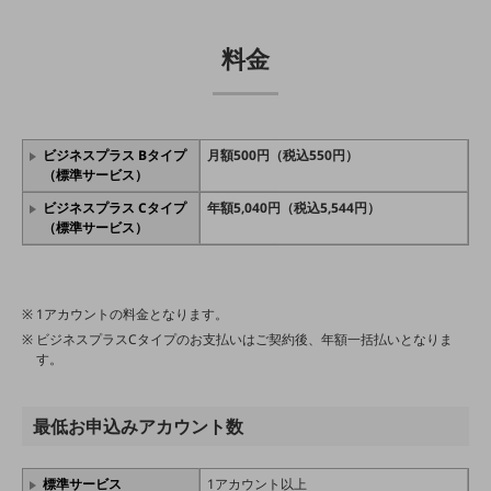
教育
モビリティ
料金
製造・建設業
小売業
キーワードで探す
ビジネスプラス Bタイプ
月額500円（税込550円）
モバイルTOP
（標準サービス）
法人向けスマホ・携帯に関する、
ビジネスプラス Cタイプ
年額5,040円（税込5,544円）
（標準サービス）
おすすめの機種、料金やサービスをご紹介
製品
製品TOP
ビジネス向けスマートフォン
1アカウントの料金となります。
ビジネスプラスCタイプのお支払いはご契約後、年額一括払いとなりま
タフネススマートフォン
す。
データ通信製品
最低お申込みアカウント数
ドコモケータイ
5G対応ホームルーター
標準サービス
1アカウント以上