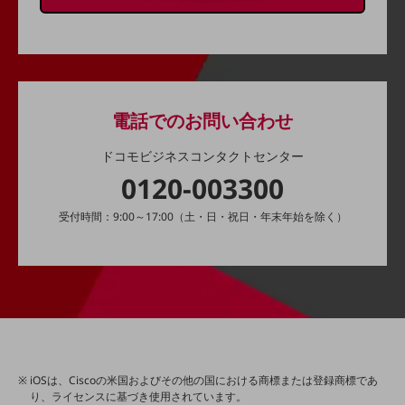
旬な話題やお役立ち資料などDXの課題を
解決するヒントをお届けする記事サイト
新着記事
お役立ち資料ダウンロード
トレンド記事特集
IT用語集
電話でのお問い合わせ
中堅中小企業向け
サービス・ソリューション
ドコモビジネスコンタクトセンター
課題やニーズに合ったサービスをご紹介し、
0120-003300
中堅中小企業のビジネスをサポート！
お悩みから見つける
受付時間：9:00～17:00（土・日・祝日・年末年始を除く）
お悩みから見つけるTOP
ネットワーク
モバイル・音声
バックオフィス
リモート・ハイブリッドワーク
iOSは、Ciscoの米国およびその他の国における商標または登録商標であ
セキュリティ
り、ライセンスに基づき使用されています。