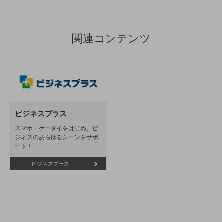
その他のお悩みはこちら
業界から見つける
業界から見つけるTOP
関連コンテンツ
製造業
小売・卸売業
運輸業
建設業
ビジネスプラス
地域産業
スマホ・ケータイをはじめ、ビ
ジネスのあらゆるシーンをサポ
その他の業界はこちら
ート！
ゲーム感覚で見つける
ビジネスお悩み診断
ビジネスプラス
NTTドコモビジネス
オンラインショップ
モバイル・ICTサービスをオンラインで
相談・申し込みができるバーチャルショップ
法人向けモバイルトップ