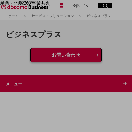
産業・地域DX/事業共創
日本語
English
メニュー
開く
サイト内検索
開く
JP
EN
OPEN HUB for Plural Futures
ホーム
サービス・ソリューション
ビジネスプラス
自律・分散・協調型社会の実現を目指し、
「社会可能性」を探究・実装する事業共創エコシステムです。
フリーワードを入力して探す
OPEN HUB for Plural Futuresとは
ビジネスプラス
イベント/ウェビナー
記事コンテンツ
検索する
プレイヤー(カタリスト/パートナー企業)
事例
お問い合わせ
Smart World
フリーワードでNTTドコモビジネスの
取り組みを検索
産業・地域DXプラットフォーマーとして
企業と地域が持続成長する社会を目指します
Smart City
メニュー
Smart Education
Smart Healthcare
Smart Industry
Smart Mobility
Smart Worksite
生成AI(Generative AI)
地域の取り組み
地域社会を支える皆さまと地域課題の解決や