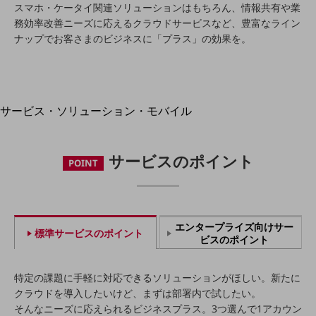
地域経済のさらなる活性化に取り組みます
スマホ・ケータイ関連ソリューションはもちろん、情報共有や業
自治体・地域社会との共創
務効率改善ニーズに応えるクラウドサービスなど、豊富なライン
LGPF(Local Government Platform)
ナップでお客さまのビジネスに「プラス」の効果を。
別ウィンドウで開きます
サービス・ソリューション・モバイル
サービス・ソリューションTOP
DXに関する課題を解決する
サービスのポイント
POINT
サービス・ソリューションをご紹介
カテゴリーで探す
カテゴリーで探すTOP
ネットワーク・モバイル
エンタープライズ向けサー
標準サービスのポイント
ビスのポイント
クラウド・データセンター
電話・映像コミュニケーション
特定の課題に手軽に対応できるソリューションがほしい。新たに
クラウドを導入したいけど、まずは部署内で試したい。
セキュリティ
そんなニーズに応えられるビジネスプラス。3つ選んで1アカウン