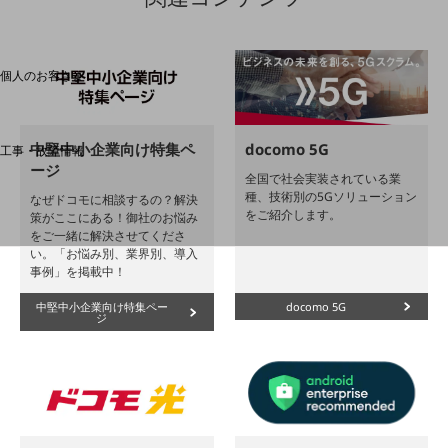
料金分析(ご利用料金管理サービス)
Web明細(My docomo)
個人のお客さま
NTTドコモ
OCNなど
中堅中小企業向け特集ペ
docomo 5G
工事・故障情報
ージ
お客さまサポートサイト
全国で社会実装されている業
種、技術別の5Gソリューション
なぜドコモに相談するの？解決
SDPFナレッジセンター
をご紹介します。
策がここにある！御社のお悩み
NTTドコモ 通信障害情報
をご一緒に解決させてくださ
い。「お悩み別、業界別、導入
事例」を掲載中！
中堅中小企業向け特集ペー
docomo 5G
ジ