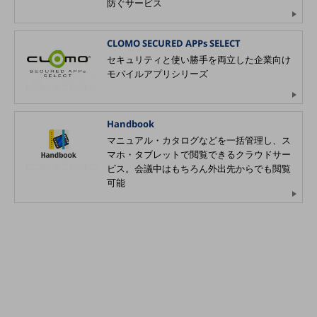
防ぐサービス
旬な話題やお役立ち資料などDXの課題を
解決するヒントをお届けする記事サイト
新着記事
CLOMO SECURED APPs SELECT
お役立ち資料ダウンロード
セキュリティと使い勝手を両立した企業向け
トレンド記事特集
モバイルアプリシリーズ
IT用語集
中堅中小企業向け
サービス・ソリューション
Handbook
課題やニーズに合ったサービスをご紹介し、
マニュアル・カタログなどを一括管理し、ス
中堅中小企業のビジネスをサポート！
マホ・タブレットで閲覧できるクラウドサー
お悩みから見つける
ビス。会議中はもちろん外出先からでも閲覧
お悩みから見つけるTOP
可能
ネットワーク
モバイル・音声
バックオフィス
リモート・ハイブリッドワーク
セキュリティ