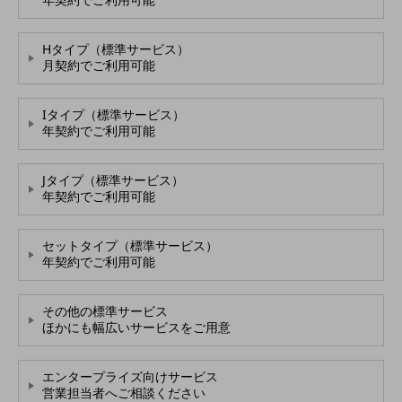
通信モジュール製品
Hタイプ（標準サービス）
衛星携帯電話
月契約でご利用可能
IOT完了済みメーカーブランド製品
料金
Iタイプ（標準サービス）
料金TOP
年契約でご利用可能
ドコモBiz データ無制限 ドコモ MAX ドコモ mini ドコモBiz かけ放題
Jタイプ（標準サービス）
ケータイプラン
年契約でご利用可能
5Gデータプラス
セットタイプ（標準サービス）
データプラス
年契約でご利用可能
IoT向け回線料金
その他の標準サービス
home5Gプラン
ほかにも幅広いサービスをご用意
モバイルサービス
端末の一元管理
エンタープライズ向けサービス
セキュリティ
営業担当者へご相談ください