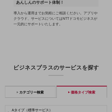
職場環境整備
あんしんのサポート体制！
地域共創・地方創生
導入から運用までお気軽にご相談ください。アプリや
クラウド、サービスについてはNTTドコモビジネスが
セキュリティ対策
一元的にサポートいたします。
遠隔監視
顧客体験（CX）改善
自動化・省電化
人材不足解消
業種・業態で探す
ビジネスプラスのサービスを探す
業種・業態で探すTOP
自治体
一次産業
カテゴリー検索
価格タイプ検索
医療・介護
観光
Aタイプ（標準サービス）