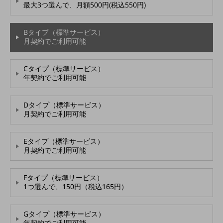
教育
最大3つ選んで、月額500円(税込550円)
モビリティ
Bタイプ（標準サービス）
製造・建設業
月契約でご利用可能
小売業
キーワードで探す
Cタイプ（標準サービス）
モバイルTOP
年契約でご利用可能
法人向けスマホ・携帯に関する、
おすすめの機種、料金やサービスをご紹介
Dタイプ（標準サービス）
製品
月契約でご利用可能
製品TOP
Eタイプ（標準サービス）
ビジネス向けスマートフォン
月契約でご利用可能
タフネススマートフォン
Fタイプ（標準サービス）
データ通信製品
1つ選んで、150円（税込165円）
ドコモケータイ
Gタイプ（標準サービス）
5G対応ホームルーター
年契約でご利用可能