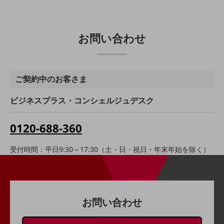
経営情報TOP
業績
お問い合わせ
決算公告
電子公告
ご契約中のお客さま
基礎的電気通信役務損益明細表
採用情報
ビジネスプラス・コンシェルジュデスク
採用情報TOP
新卒採用
0120-688-360
経験者採用
受付時間：平日9:30～17:30（土・日・祝日・年末年始を除く）
障がい者採用
人材育成制度
広告・協賛
広告
お問い合わせ
協賛
NTTドコモグループ