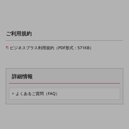
会社案内パンフレット
ニュースルーム
ニュースルームTOP
ニュースリリース
ご利用規約
地域からの発表
重要なお知らせ
ビジネスプラス利用規約（PDF形式：571KB）
お知らせ
社外からの評価実績
サステナビリティ
詳細情報
サステナビリティTOP
NTTドコモビジネスグループのサステナビリティ
よくあるご質問（FAQ）
サステナビリティ基本方針
サステナビリティレポート
ダイバーシティ
経営情報