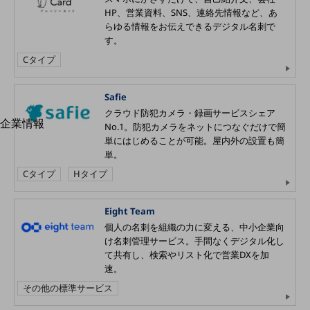
はじめての方へ
HP、営業資料、SNS、連絡先情報など、あ
サービス・商品を探す
らゆる情報をお伝えできるデジタル名刺で
新規会員登録/ログインはこちら
す。
100回線以上のお問い合わせ・お見積りはこちら
Cタイプ
Safie
クラウド防犯カメラ・録画サービスシェア
企業情報
別ウィンドウで開きます
No.1。防犯カメラをネットにつなぐだけで簡
企業情報TOP
単にはじめることが可能。屋内外の設置も簡
会社案内
単。
会社案内TOP
Cタイプ
Hタイプ
組織
Eight Team
沿革
個人の名刺を組織の力に変える、中小企業向
け名刺管理サービス。手間なくデジタル化し
社長からのご挨拶
て共有し、検索やリスト化で営業DXを加
速。
事業拠点
その他の標準サービス
グループ会社