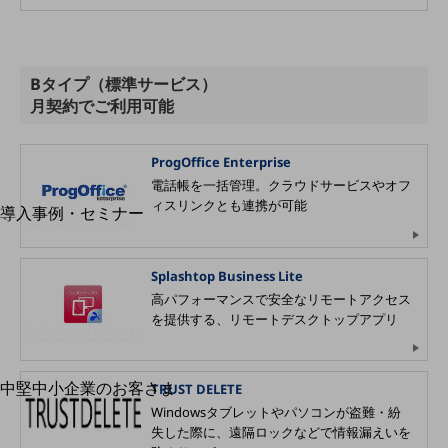
運用保守・故障紛失サポート
回線・ネットワーク
お手続き
Bタイプ（標準サービス）
月契約でご利用可能
ProgOffice Enterprise
電話帳を一括管理。クラウドサービスやオフ
別ウィンドウで開きます
サービスをご利用中のお客さま
ィスリンクとも連携が可能
導入事例・セミナー
導入事例TOP
最新の導入事例や注目の導入事例をご紹介します
Splashtop Business Lite
セミナー
高パフォーマンスで安全なリモートアクセス
を提供する、リモートデスクトップアプリ
開催・出展する各種セミナー、イベント情報をご紹介します
中堅中小企業のお客さま
別ウィンドウで開きます
TRUST DELETE
NTTドコモビジネスウォッチ
Windowsタブレットやパソコンが盗難・紛
ビジネスお役立ち情報
失した際に、遠隔ロックなどで情報漏えいを