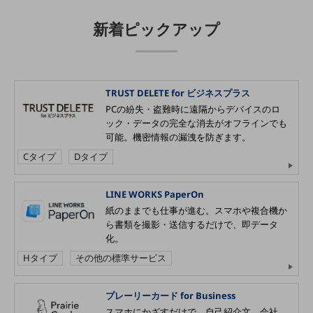
その他のお悩みはこちら
新着ピックアップ
業界から見つける
業界から見つけるTOP
製造業
TRUST DELETE for ビジネスプラス
小売・卸売業
PCの紛失・盗難時に遠隔からデバイスのロ
運輸業
ック・データの完全な消去がオフラインでも
可能。機密情報の漏洩を防ぎます。
建設業
Cタイプ
Dタイプ
地域産業
LINE WORKS PaperOn
その他の業界はこちら
紙のままでも仕事が進む。スマホや複合機か
ゲーム感覚で見つける
ら書類を撮影・送信するだけで、即データ
ビジネスお悩み診断
化。
NTTドコモビジネス
オンラインショップ
Hタイプ
その他の標準サービス
モバイル・ICTサービスをオンラインで
相談・申し込みができるバーチャルショップ
プレーリーカード for Business
法人向けモバイルトップ
スマホにかざすだけで、自己紹介文、会社