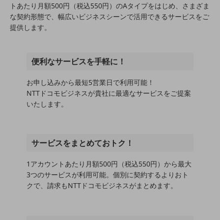
5G
トあたり月額500円（税込550円）のAタイプをはじめ、さまざま
な契約形態で、幅広いビジネスシーンで活用できるサービスをご
IoT
提供します。
AI
データ利活用
便利なサービスを手軽に！
運用管理
お申し込みから最短5営業日で利用可能！
NTTドコモビジネスが貴社に最適なサービスをご提案
業務支援・マーケティング
いたします。
災害対策・BCP
課題・ニーズで探す
課題・ニーズで探すTOP
サービスをまとめておトク！
コミュニケーション・情報共有
1アカウントあたり月額500円（税込550円）から最大
マーケティング
3つのサービスが利用可能。個別に契約するよりおト
クで、請求もNTTドコモビジネスがまとめます。
業務効率化
災害対策